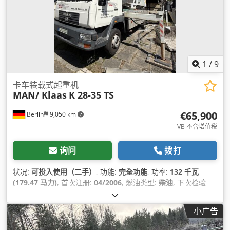
1
/
9
卡车装载式起重机
MAN/ Klaas
K 28-35 TS
€65,900
Berlin
9,050 km
VB 不含增值税
询问
拨打
状况:
可投入使用（二手）
, 功能:
完全功能
, 功率:
132 千瓦
(179.47 马力)
, 首次注册:
04/2006
, 燃油类型:
柴油
, 下次检验
(TÜV):
03/2027
, 燃料:
柴油
, 颜色:
白色
, 驾驶室:
日间驾驶室
, 齿
轮类型:
机械的
, 座位数量:
2
, 总高度:
3,500 毫米
, 制造年份:
小广告
2006
, 设备:
USB端口, 中央锁, 卡车注册, 安全气囊, 拖车连接装
置, 电动窗调节, 起重机, 防抱死制动系统 (ABS)
,