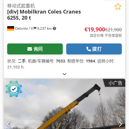
移动式起重机
[div]
Mobilkran Coles Cranes
625S, 20 t
€19,900
Oelsnitz / V.
9,237 km
€21,900
固定价格 不含增值税
询问
拨打
状况:
二手
, 机器/车辆编号:
7033
, 制造年份:
1984
, 运转小时:
21,102 h
,
小广告