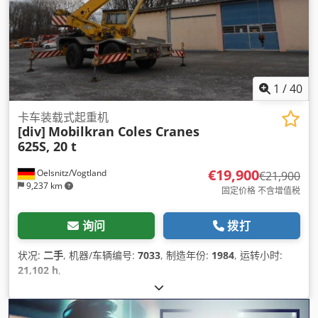
1
/
40
卡车装载式起重机
[div]
Mobilkran Coles Cranes
625S, 20 t
€19,900
Oelsnitz/Vogtland
€21,900
9,237 km
固定价格 不含增值税
询问
拨打
状况:
二手
, 机器/车辆编号:
7033
, 制造年份:
1984
, 运转小时:
21,102 h
,