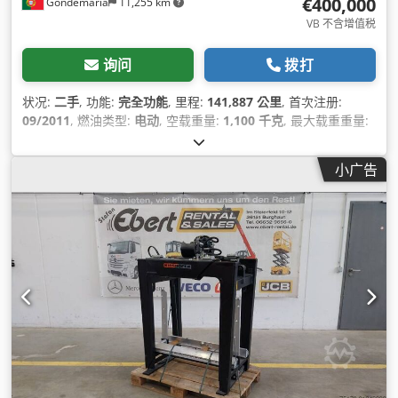
€400,000
Gondemaria
11,255 km
VB 不含增值税
询问
拨打
状况:
二手
, 功能:
完全功能
, 里程:
141,887 公里
, 首次注册:
09/2011
, 燃油类型:
电动
, 空载重量:
1,100 千克
, 最大载重重量:
1,000 千克
, 总重量:
48,000 千克
, 轮胎尺寸:
445/95 R25
, 轮胎
状况:
80 百分比
, 车轴配置:
8x6
, 轴距:
165,000 毫米
, 轴距:
小广告
415,000 毫米
, 下次检验 (TÜV):
03/2026
, 燃料:
柴油
, 能源效率:
A
, 燃油箱容量:
400 l
, 市区油耗:
60 升/100公里
, 燃油消耗（市
郊）:
70 升/100公里
, 综合油耗:
65 升/100公里
, 刹车:
发动机制
动
, 颜色:
黄色
, 驾驶室:
日间驾驶室
, 齿轮类型:
自动
, 齿轮数:
12
,
排放等级:
无
, 座位数量:
3
, 总长度:
12,000 毫米
, 总宽度:
275,000 毫米
, 总高度:
4,000 毫米
, 允许的轴载荷（轴1）:
12,000 千克
, 允许轴载（第2轴）:
12,000 千克
, 允许轴载（第3
轴）:
12,000 千克
, 制造年份:
2011
, 运转小时:
11,767 h
, 设备:
EBS（电子制动系统）, USB端口, 动力转向, 卡车注册, 安全气囊,
完整保养记录, 导航系统, 烟尘过滤器, 牵引力控制, 电动窗调节,
空调, 起重机, 车载电脑, 车辆注册, 轮胎压力监测, 防抱死制动系
统 (ABS), 雾灯
,