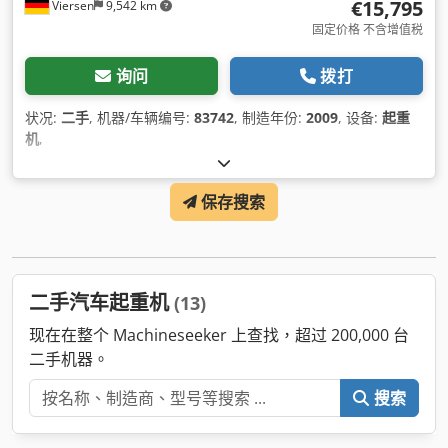
€15,795
Viersen
9,542 km
固定价格 不含增值税
询问
拨打
状况:
二手
, 机器/车辆编号:
83742
, 制造年份:
2009
, 设备:
起重
机
,
保存搜索
二手汽车起重机
(13)
现在在整个 Machineseeker 上查找，超过 200,000 台
二手机器。
搜索