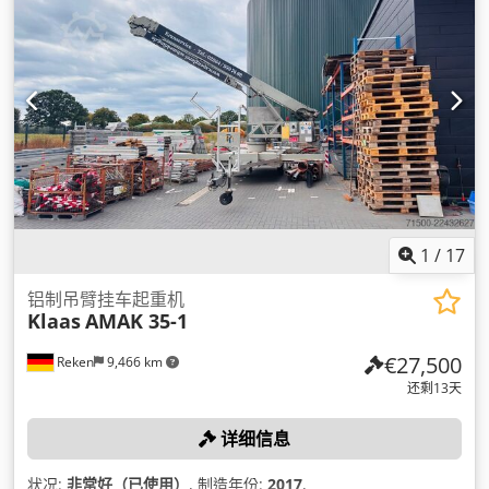
1
/
17
铝制吊臂挂车起重机
Klaas
AMAK 35-1
€27,500
Reken
9,466 km
还剩13天
详细信息
状况:
非常好（已使用）
, 制造年份:
2017
,