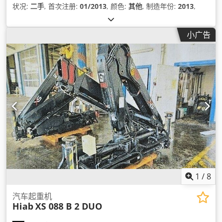
状况:
二手
, 首次注册:
01/2013
, 颜色:
其他
, 制造年份:
2013
,
小广告
1
/
8
汽车起重机
Hiab
XS 088 B 2 DUO