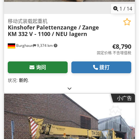
1
/
14
移动式装载起重机
Kinshofer
Palettenzange / Zange
KM 332 V - 1100 / NEU lagern
€8,790
Burghaun
9,374 km
固定价格 不含增值税
询问
拨打
状况:
新的
,
小广告