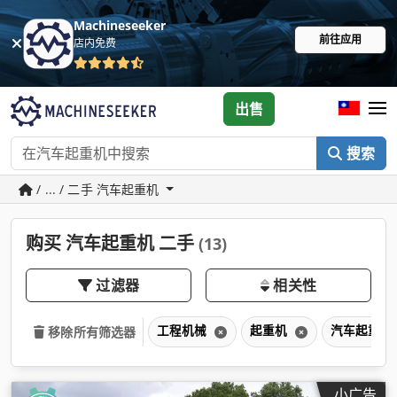
Machineseeker
前往应用
店内免费
出售
搜索
/ ... / 二手 汽车起重机
购买 汽车起重机 二手
(13)
过滤器
相关性
工程机械
起重机
汽车起重机
移除所有筛选器
小广告