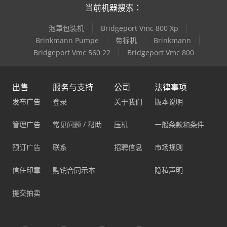
当前机器搜索：
泡罩包装机
Bridgeport Vmc 800 Xp
Brinkmann Pumpe
带标机
Brinkmann
Bridgeport Vmc 560 22
Bridgeport Vmc 800
出售
服务与支持
公司
法律事项
发布广告
登录
关于我们
版本说明
管理广告
常见问题 / 帮助
压机
一般条款和条件
预订广告
联系
招聘信息
市场规则
信任印章
购销合同示本
隐私声明
提交拍卖