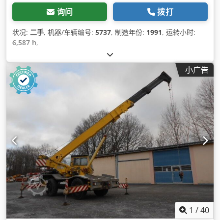
询问
拨打
状况:
二手
, 机器/车辆编号:
5737
, 制造年份:
1991
, 运转小时:
6,587 h
,
小广告
1
/
40