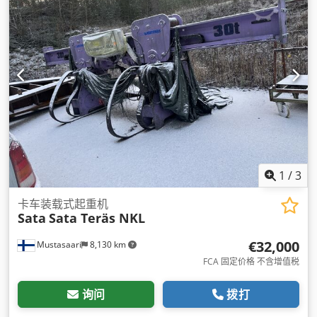
1
/
3
卡车装载式起重机
Sata
Sata Teräs NKL
€32,000
Mustasaari
8,130 km
FCA 固定价格 不含增值税
询问
拨打