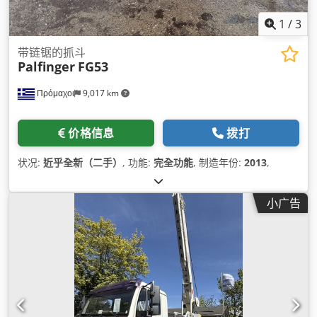
1
/
3
带链锯的抓斗
Palfinger
FG53
Πρόμαχοι
9,017 km
价格信息
拨打
状况:
近乎全新（二手）
, 功能:
完全功能
, 制造年份:
2013
,
小广告