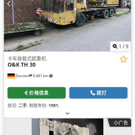
1
/
9
卡车装载式起重机
O&K
TH 30
Dorsten
9,481 km
价格信息
拨打
状况:
二手
, 制造年份:
1981
,
小广告