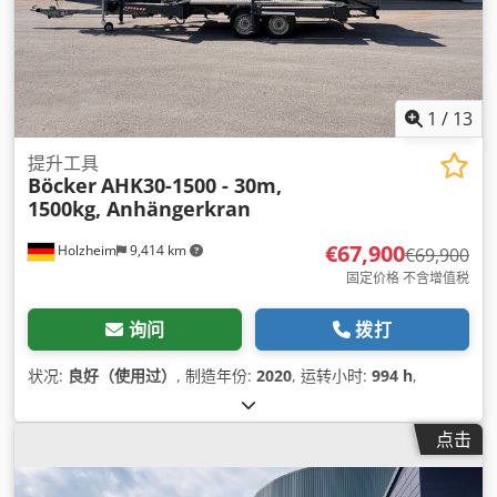
1
/
13
提升工具
Böcker
AHK30-1500 - 30m,
1500kg, Anhängerkran
€67,900
Holzheim
9,414 km
€69,900
固定价格 不含增值税
询问
拨打
状况:
良好（使用过）
, 制造年份:
2020
, 运转小时:
994 h
,
点击