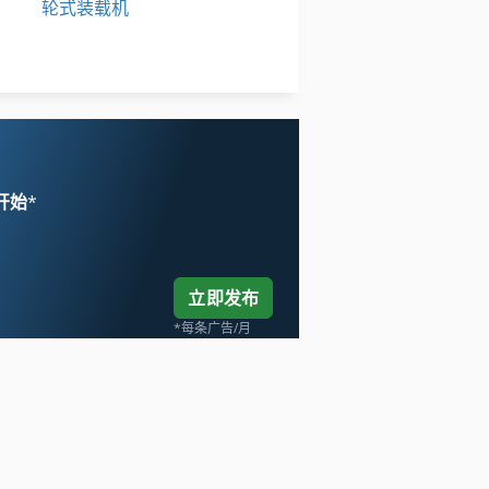
轮式装载机
输送机
运输 车
 开始
*
立即发布
*每条广告/月