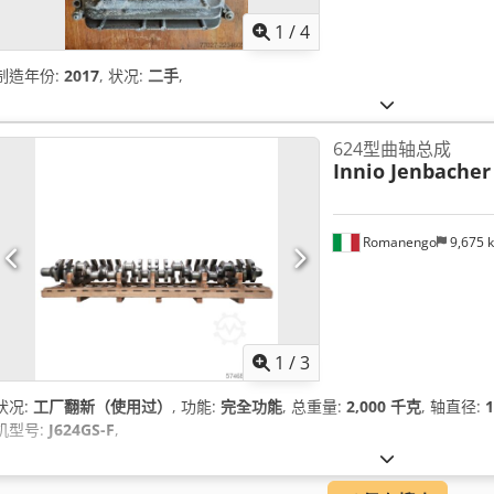
1
/
4
制造年份:
2017
, 状况:
二手
,
624型曲轴总成
Innio Jenbacher
Romanengo
9,675 
1
/
3
状况:
工厂翻新（使用过）
, 功能:
完全功能
, 总重量:
2,000 千克
, 轴直径:
机型号:
J624GS-F
,