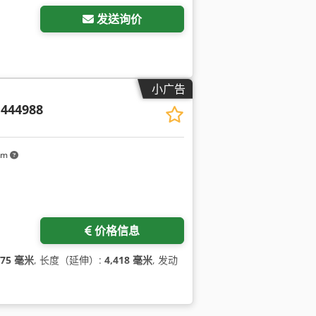
发送询价
小广告
444988
km
价格信息
175 毫米
, 长度（延伸）:
4,418 毫米
, 发动