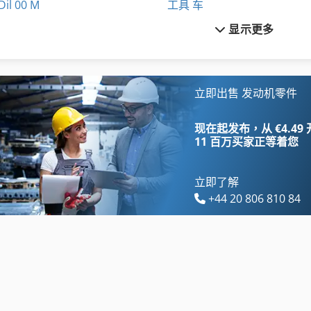
Dil 00 M
工具 车
显示更多
Dws 200
引擎
Fngj 20
手动 绞车
German
机械 车床
立即出售 发动机零件
Hsc 20 Linear
柴油发动机
现在起发布，从 €4.49
11 百万买家
正等着您
立即了解
+44 20 806 810 84