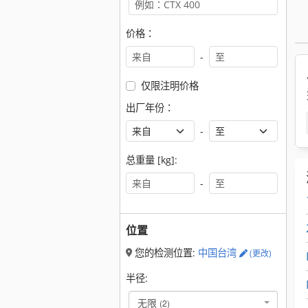
价格：
-
仅限注明价格
出厂年份：
-
总重量 [kg]:
-
位置
您的检测位置:
中国台湾
(更改)
半径:
无限
(2)