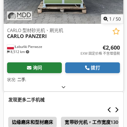
1
/
50
CARLO 型材砂光机、刷光机
CARLO PANZERI
€2,600
Łabuńki Pierwsze
8,512 km
EXW 固定价格 不含增值税
询问
拨打
状况:
二手
,
发现更多二手机械
带
边缘磨床和型材磨床
宽带砂光机，工作宽度1300–1