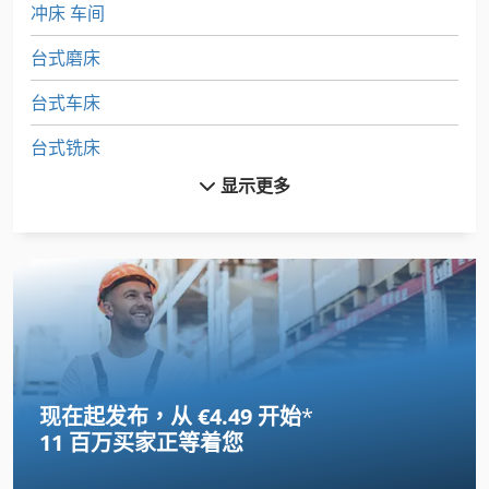
冲床 车间
台式磨床
台式车床
台式铣床
显示更多
地板
头车床
小 车床
工具 车
托盘 货架
现在起发布，从 €4.49 开始
*
托盘货架
11 百万买家
正等着您
曲轴 车床