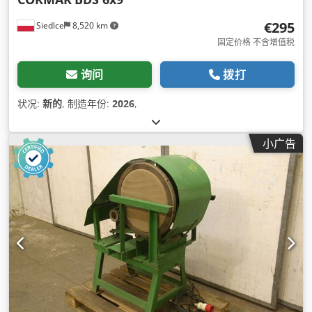
€295
Siedlce
8,520 km
固定价格 不含增值税
询问
拨打
状况:
新的
, 制造年份:
2026
,
小广告