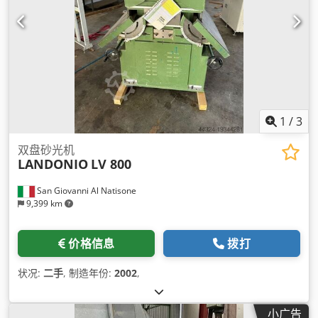
1
/
3
双盘砂光机
LANDONIO
LV 800
San Giovanni Al Natisone
9,399 km
价格信息
拨打
状况:
二手
, 制造年份:
2002
,
小广告