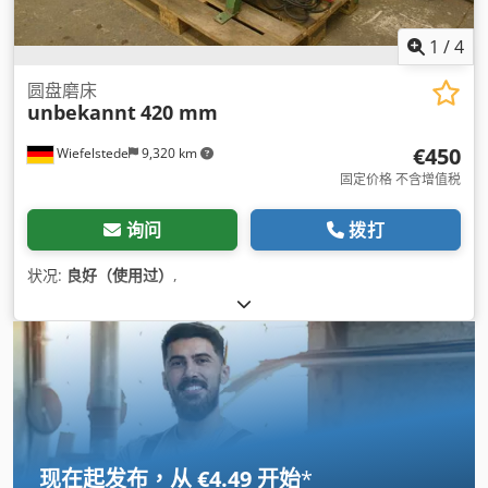
1
/
4
圆盘磨床
unbekannt
420 mm
€450
Wiefelstede
9,320 km
固定价格 不含增值税
询问
拨打
状况:
良好（使用过）
,
现在起发布，从 €4.49 开始
*