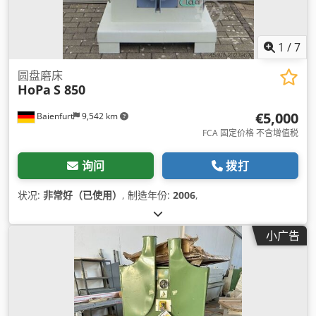
1
/
7
圆盘磨床
HoPa
S 850
€5,000
Baienfurt
9,542 km
FCA 固定价格 不含增值税
询问
拨打
状况:
非常好（已使用）
, 制造年份:
2006
,
小广告