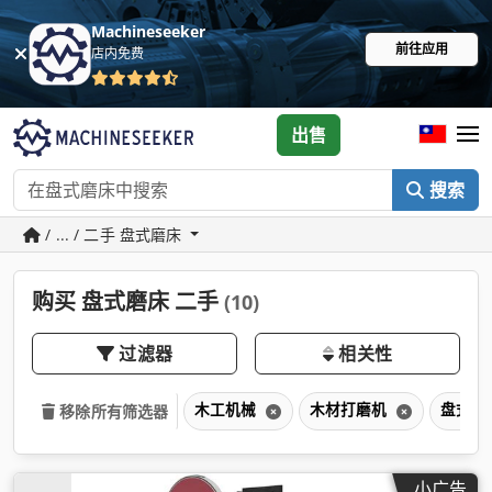
Machineseeker
前往应用
店内免费
出售
搜索
/ ... / 二手 盘式磨床
购买 盘式磨床 二手
(10)
过滤器
相关性
木工机械
木材打磨机
盘式磨
移除所有筛选器
小广告