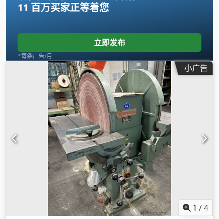
11 百万买家
正等着您
立即发布
*每条广告/月
小广告
1
/
4