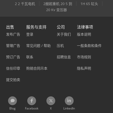
2 2 千瓦电机
2艘起重机 20 5 到
1H 65 缸头
20 Kv 变压器
出售
服务与支持
公司
法律事项
发布广告
登录
关于我们
版本说明
管理广告
常见问题 / 帮助
压机
一般条款和条件
预订广告
联系
招聘信息
市场规则
信任印章
购销合同示本
隐私声明
提交拍卖
Blog
Facebook
X
LinkedIn