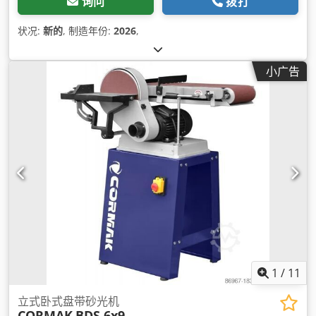
询问
拨打
状况:
新的
, 制造年份:
2026
,
小广告
1
/
11
立式卧式盘带砂光机
CORMAK
BDS 6x9