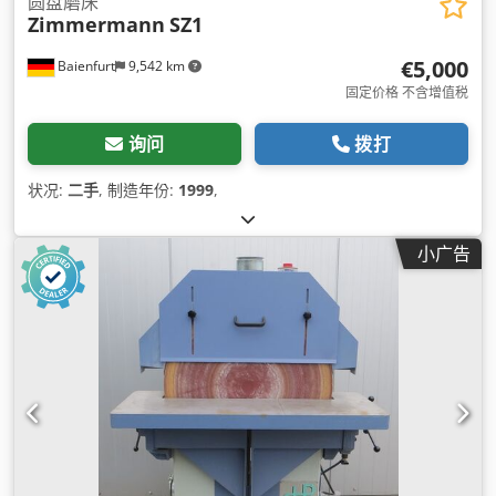
圆盘磨床
Zimmermann
SZ1
€5,000
Baienfurt
9,542 km
固定价格 不含增值税
询问
拨打
状况:
二手
, 制造年份:
1999
,
小广告