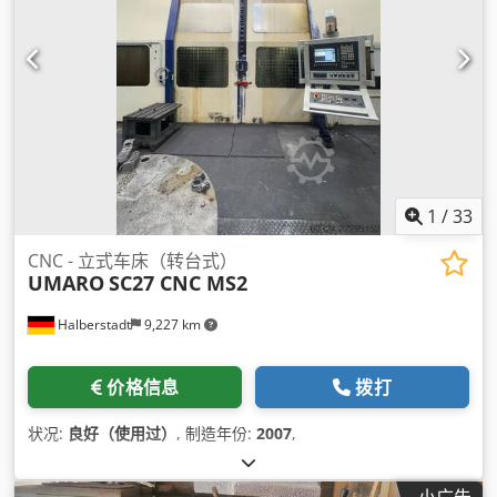
1
/
33
CNC - 立式车床（转台式）
UMARO
SC27 CNC MS2
Halberstadt
9,227 km
价格信息
拨打
状况:
良好（使用过）
, 制造年份:
2007
,
小广告