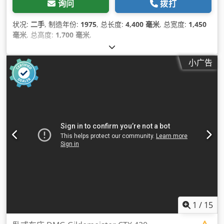
询问
拨打
状况:
二手
, 制造年份:
1975
, 总长度:
4,400 毫米
, 总宽度:
1,450
毫米
, 总高度:
1,700 毫米
,
小广告
1
/
15