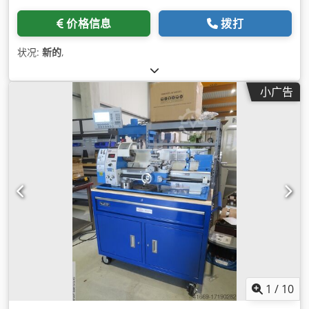
价格信息
拨打
状况:
新的
,
小广告
1
/
10