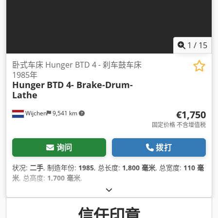
1
/
15
卧式车床 Hunger BTD 4 - 刹车鼓车床
1985年
Hunger
BTD 4- Brake-Drum-
Lathe
€1,750
Wijchen
9,541 km
固定价格 不含增值税
询问
拨打
状况:
二手
, 制造年份:
1985
, 总长度:
1,800 毫米
, 总宽度:
110 毫
米
, 总高度:
1,700 毫米
,
信任印章