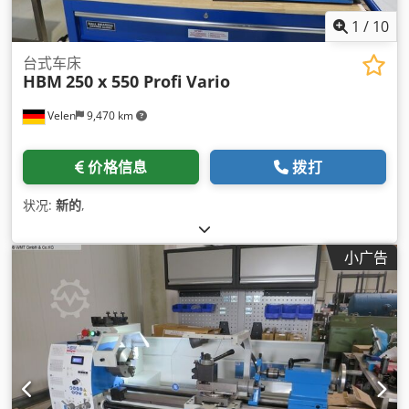
1
/
10
台式车床
HBM
250 x 550 Profi Vario
Velen
9,470 km
价格信息
拨打
状况:
新的
,
小广告