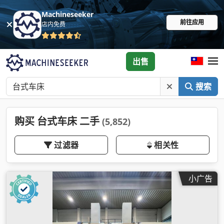
Machineseeker
前往应用
店内免费
出售
搜索
购买 台式车床 二手
(5,852)
过滤器
相关性
小广告