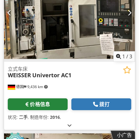
1
/
3
立式车床
WEISSER
Univertor AC1
德国
9,436 km
价格信息
拨打
状况:
二手
, 制造年份:
2016
,
小广告