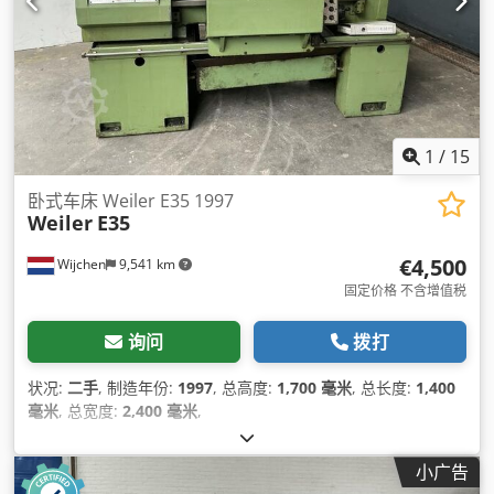
1
/
15
卧式车床 Weiler E35 1997
Weiler
E35
€4,500
Wijchen
9,541 km
固定价格 不含增值税
询问
拨打
状况:
二手
, 制造年份:
1997
, 总高度:
1,700 毫米
, 总长度:
1,400
毫米
, 总宽度:
2,400 毫米
,
小广告