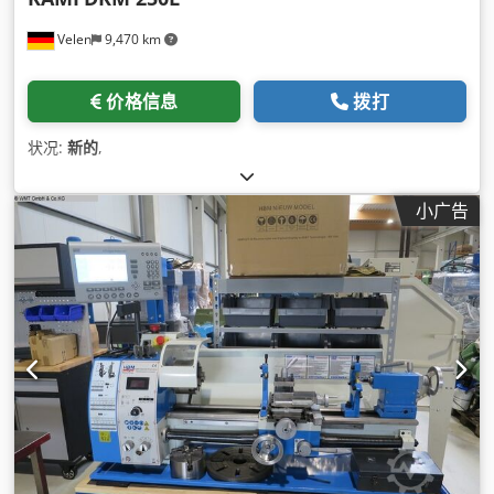
Velen
9,470 km
价格信息
拨打
状况:
新的
,
小广告