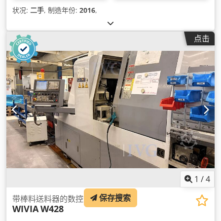
状况:
二手
, 制造年份:
2016
,
点击
1
/
4
保存搜索
带棒料送料器的数控走心式车床
WIVIA
W428