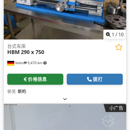
1
/
10
台式车床
HBM
290 x 750
Velen
9,470 km
价格信息
拨打
状况:
新的
,
小广告