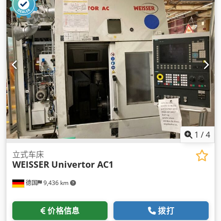
1
/
4
立式车床
WEISSER
Univertor AC1
德国
9,436 km
价格信息
拨打