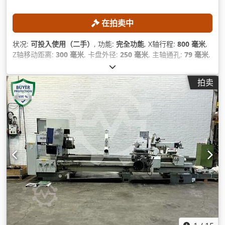
在拍卖中
状况:
可投入使用（二手）
, 功能:
完全功能
, X轴行程:
800 毫米
,
Z轴移动距离:
300 毫米
, 卡盘外径:
250 毫米
, 主轴通孔:
79 毫米
,
刀库刀位数量:
12
,
拍卖