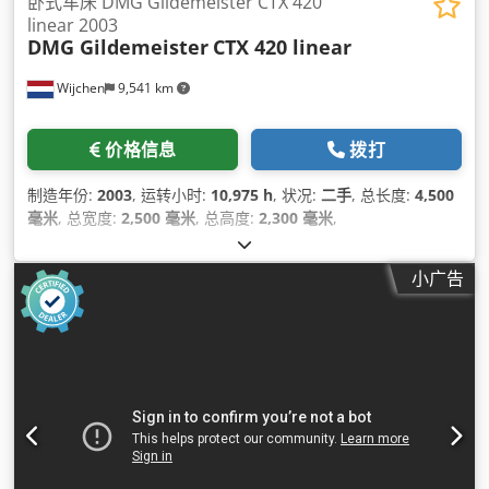
卧式车床 DMG Gildemeister CTX 420
linear 2003
DMG Gildemeister
CTX 420 linear
Wijchen
9,541 km
价格信息
拨打
制造年份:
2003
, 运转小时:
10,975 h
, 状况:
二手
, 总长度:
4,500
毫米
, 总宽度:
2,500 毫米
, 总高度:
2,300 毫米
,
小广告