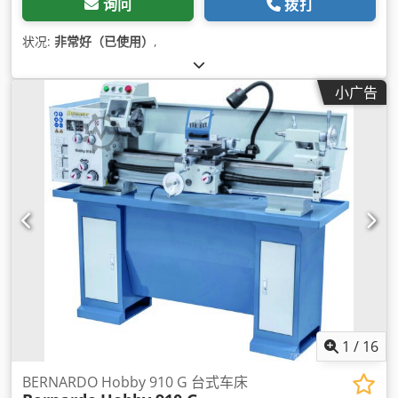
询问
拨打
状况:
非常好（已使用）
,
小广告
1
/
16
BERNARDO Hobby 910 G 台式车床