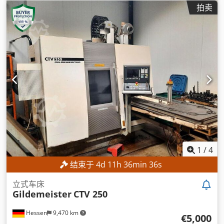
拍卖
1
/
4
结束于
4
d
11
h
36
min
34
s
立式车床
Gildemeister
CTV 250
Hessen
9,470 km
€5,000