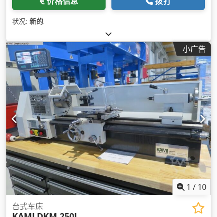
价格信息
拨打
状况:
新的
,
小广告
1
/
10
台式车床
KAMI
DKM 250L