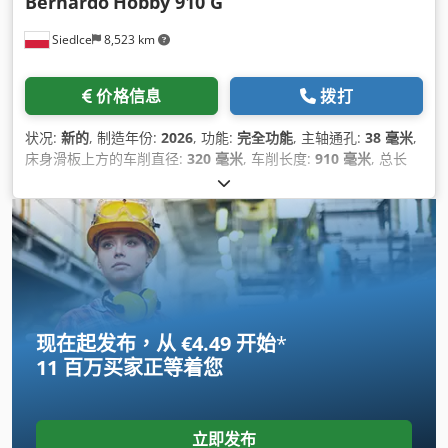
Bernardo
Hobby 910 G
Siedlce
8,523 km
价格信息
拨打
状况:
新的
, 制造年份:
2026
, 功能:
完全功能
, 主轴通孔:
38 毫米
,
床身滑板上方的车削直径:
320 毫米
, 车削长度:
910 毫米
, 总长
度:
700 毫米
, 总宽度:
1,610 毫米
, 总高度:
1,350 毫米
, 主轴速度
（最大）:
1,650 转/分
, 主轴转速（最小）:
65 转/分
, 公制螺纹直
径（最大）:
6 毫米
, 公制螺纹步距:
23
, 总重量:
272 千克
, 三爪卡
盘直径:
160 毫米
,
现在起发布，从 €4.49 开始
*
11 百万买家
正等着您
立即发布