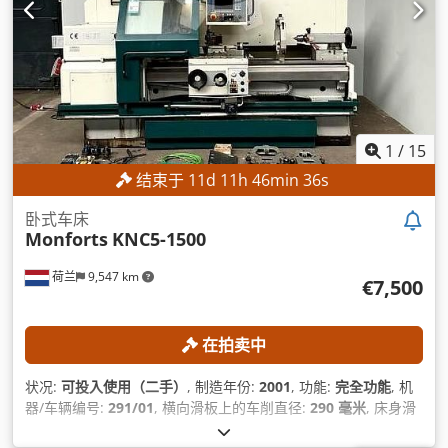
1
/
15
结束于
11
d
11
h
46
min
34
s
卧式车床
Monforts
KNC5-1500
荷兰
9,547 km
€7,500
在拍卖中
状况:
可投入使用（二手）
, 制造年份:
2001
, 功能:
完全功能
, 机
器/车辆编号:
291/01
, 横向滑板上的车削直径:
290 毫米
, 床身滑
板上方的车削直径:
500 毫米
, 中心高度:
250 毫米
, 主轴速度（最