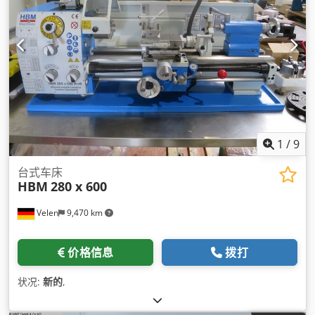
1
/
9
台式车床
HBM
280 x 600
Velen
9,470 km
价格信息
拨打
状况:
新的
,