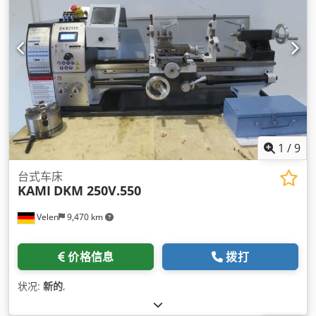
1
/
9
台式车床
KAMI
DKM 250V.550
Velen
9,470 km
价格信息
拨打
状况:
新的
,