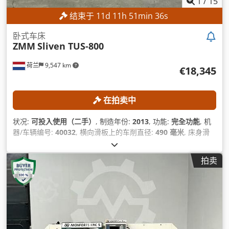
1
/
15
结束于
11
d
11
h
51
min
34
s
卧式车床
ZMM
Sliven TUS-800
荷兰
9,547 km
€18,345
在拍卖中
状况:
可投入使用（二手）
, 制造年份:
2013
, 功能:
完全功能
, 机
器/车辆编号:
40032
, 横向滑板上的车削直径:
490 毫米
, 床身滑
板上方的车削直径:
890 毫米
, 中心高度:
445 毫米
, 主轴速度（最
大）:
1,000 转/分
, 工件重量（最大）:
5,000 千克
,
拍卖