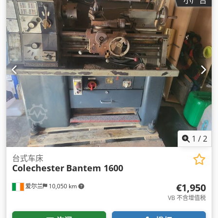
1
/
2
台式车床
Colechester
Bantem 1600
€1,950
爱尔兰
10,050 km
VB 不含增值税