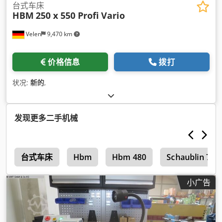
台式车床
HBM
250 x 550 Profi Vario
Velen
9,470 km
价格信息
拨打
状况:
新的
,
发现更多二手机械
v
台式车床
Hbm
Hbm 480
Schaublin 70
小广告