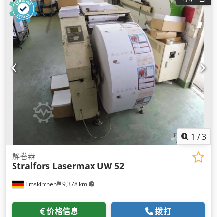
1
/
3
解卷器
Stralfors Lasermax
UW 52
Emskirchen
9,378 km
价格信息
拨打