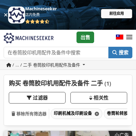
Machineseeker
前往应用
店内免费
出售
搜索
/ ... / 二手 卷筒胶印机用配件及备件
购买 卷筒胶印机用配件及备件 二手
(1)
过滤器
相关性
印刷机械及印刷设备
卷筒轮转胶印
移除所有筛选器
小广告