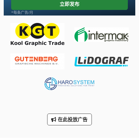
立即发布
托盘货架
*每条广告/月
机械 车床
板材盒
标签 打印机
标签打印机
滚筒输送机
装载杂志
车床 配件
车间 设备
在此投放广告
轮式装载机