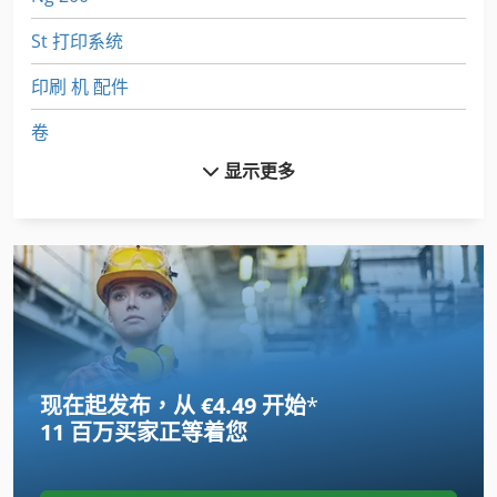
St 打印系统
印刷 机 配件
卷
显示更多
卷 板
卷 板 机
双卷筒
履带式装载机
工具 车
现在起发布，从 €4.49 开始
*
托盘 包装
11 百万买家
正等着您
托盘 货架
托盘滚筒输送机