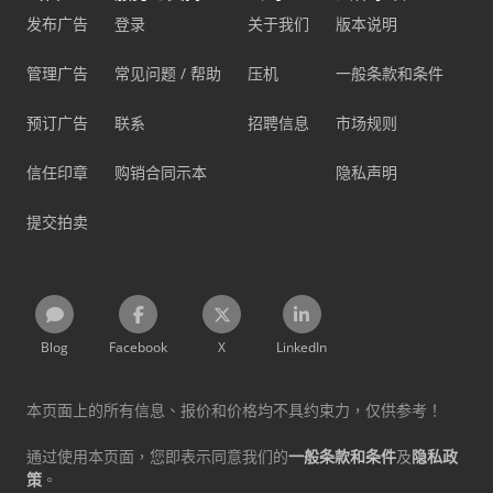
发布广告
登录
关于我们
版本说明
管理广告
常见问题 / 帮助
压机
一般条款和条件
预订广告
联系
招聘信息
市场规则
信任印章
购销合同示本
隐私声明
提交拍卖
Blog
Facebook
X
LinkedIn
本页面上的所有信息、报价和价格均不具约束力，仅供参考！
通过使用本页面，您即表示同意我们的
一般条款和条件
及
隐私政
策
。