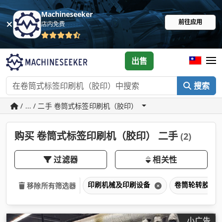
Machineseeker
前往应用
店内免费
出售
搜索
/ ... / 二手 卷筒式标签印刷机（胶印）
购买 卷筒式标签印刷机（胶印） 二手
(2)
过滤器
相关性
印刷机械及印刷设备
卷筒轮转胶印
移除所有筛选器
小广告