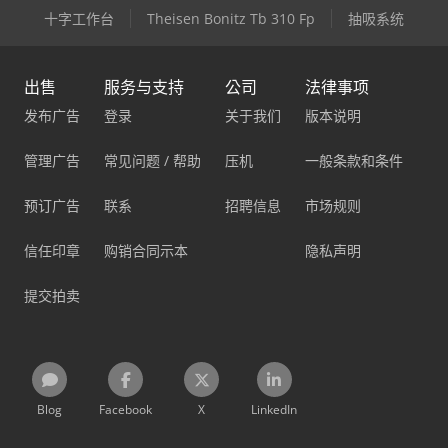
十字工作台
Theisen Bonitz Tb 310 Fp
抽吸系统
出售
服务与支持
公司
法律事项
发布广告
登录
关于我们
版本说明
管理广告
常见问题 / 帮助
压机
一般条款和条件
预订广告
联系
招聘信息
市场规则
信任印章
购销合同示本
隐私声明
提交拍卖
Blog
Facebook
X
LinkedIn