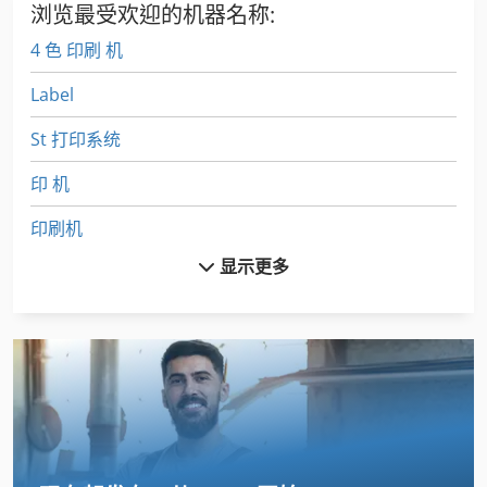
浏览最受欢迎的机器名称:
4 色 印刷 机
Label
St 打印系统
印 机
印刷机
显示更多
卷
卷 板
卷 板 机
大 幅面 打印机
托盘 包装