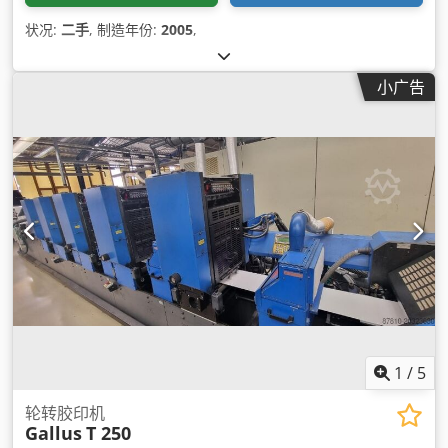
状况:
二手
, 制造年份:
2005
,
小广告
1
/
5
轮转胶印机
Gallus
T 250