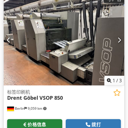
1
/
3
标签印刷机
Drent Göbel
VSOP 850
Berlin
9,059 km
价格信息
拨打