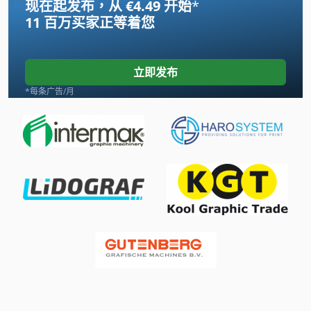
现在起发布，从 €4.49 开始
*
板材盒
11 百万买家
正等着您
标签 打印机
标签打印机
立即发布
标签机
*每条广告/月
标签系统
游标卡尺
移印机
立式包装机
纸板印刷机
纸箱封口机
表格 印刷 机