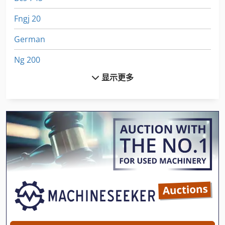
Fngj 20
German
Ng 200
显示更多
St 打印系统
Tak 18
Tur 560
卷
卷 板
大 幅面 打印机
履带式装载机
工具 车