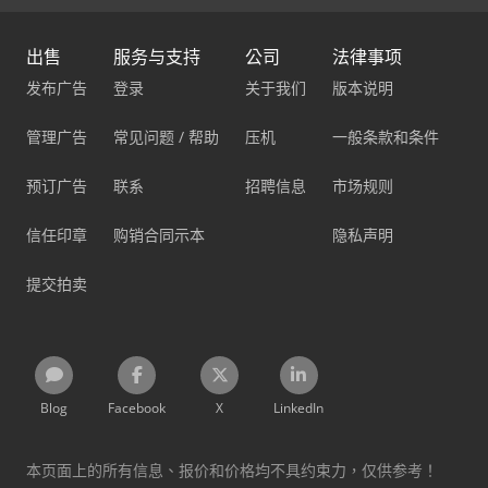
出售
服务与支持
公司
法律事项
发布广告
登录
关于我们
版本说明
管理广告
常见问题 / 帮助
压机
一般条款和条件
预订广告
联系
招聘信息
市场规则
信任印章
购销合同示本
隐私声明
提交拍卖
Blog
Facebook
X
LinkedIn
本页面上的所有信息、报价和价格均不具约束力，仅供参考！