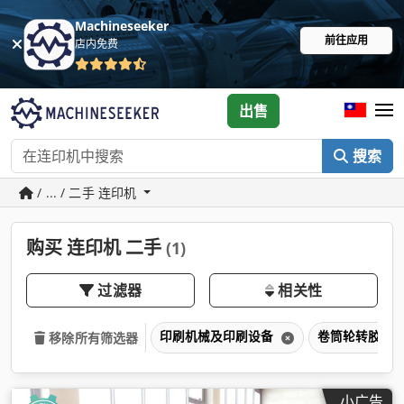
Machineseeker
前往应用
店内免费
出售
搜索
/ ... / 二手 连印机
购买 连印机 二手
(1)
过滤器
相关性
印刷机械及印刷设备
卷筒轮转胶印
移除所有筛选器
小广告