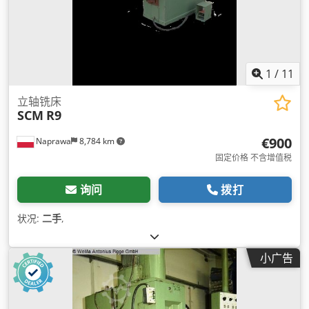
1
/
11
立轴铣床
SCM
R9
€900
Naprawa
8,784 km
固定价格 不含增值税
询问
拨打
状况:
二手
,
小广告