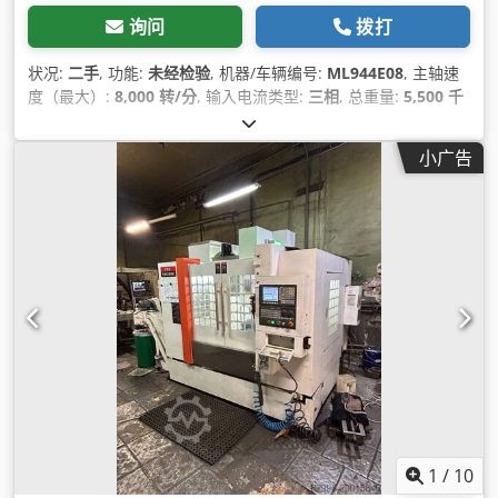
询问
拨打
状况:
二手
, 功能:
未经检验
, 机器/车辆编号:
ML944E08
, 主轴速
度（最大）:
8,000 转/分
, 输入电流类型:
三相
, 总重量:
5,500 千
克
, 输入电压:
400 V
,
小广告
1
/
10