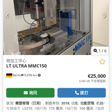
1
/
6
微加工中心
LT ULTRA
MMC150
€25,000
Berlin
9,058 km
EXW VB 不含增值税
询问
拨打
状况:
需要修理（已用）
, 制造年份:
2018
, 功能:
功能受限
, 机器/
车辆编号:
L5370
, X轴行程:
175 毫米
, Y轴行程:
100 毫米
, Z轴移