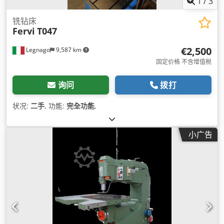
1
/
3
铣钻床
Fervi
T047
€2,500
Legnago
9,587 km
固定价格 不含增值税
询问
拨打
状况:
二手
, 功能:
完全功能
,
小广告