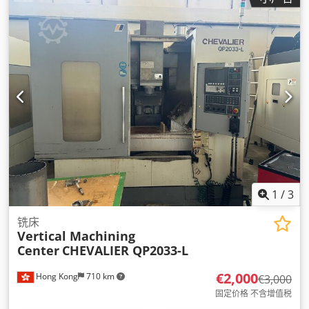
1
/
3
铣床
Vertical Machining
Center
CHEVALIER QP2033-L
€2,000
Hong Kong
710 km
€3,000
固定价格 不含增值税