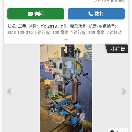
EXW VB 不含增值税
询问
拨打
状况:
二手
, 制造年份:
2018
, 功能:
完全功能
, 机器/车辆编号:
ZMS 100-010
, X轴行程:
100 毫米
, Y轴行程:
100 毫米
, Z轴移动
距离:
135 毫米
, X轴进给速度:
30 米/分钟
, Y轴进给速度:
30 米/
分钟
, Z轴进给速度:
30 米/分钟
, 主轴速度（最大）:
75,000 转/
小广告
分
, 总高度:
2,040 毫米
, 总宽度:
770 毫米
, 总长度:
1,100 毫米
,
工作台宽度:
300 毫米
, 桌面长度:
300 毫米
, 桌高:
1,360 毫米
, 输
入电流类型:
三相
, 总重量:
1,250 千克
, 输入电压:
400 V
, 输入电
流:
16 A
, 设备:
文档 / 手册
,