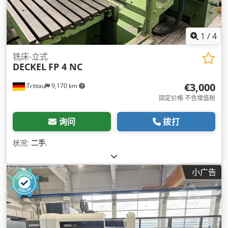
1
/
4
铣床-立式
DECKEL
FP 4 NC
€3,000
Trittau
9,170 km
固定价格 不含增值税
询问
拨打
状况:
二手
,
小广告