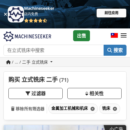
Machineseeker
前往应用
店内免费
出售
搜索
/ ... / 二手 立式铣床
购买 立式铣床 二手
(71)
过滤器
相关性
金属加工机械和机床
铣床
立
移除所有筛选器
小广告