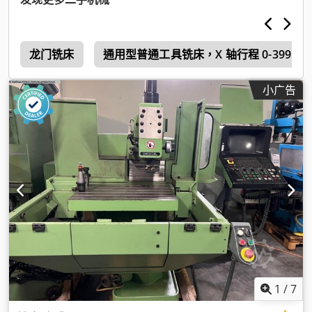
床
龙门铣床
通用型普通工具铣床，X 轴行程 0-399 毫
小广告
1
/
7