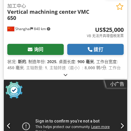
加工中心
Vertical machining center
VMC
650
US$25,000
Shanghai
840 km
VB 无法开具增值税发票
询问
拨打
状况:
新的
, 制造年份:
2025
, 桌面长度:
900 毫米
, 工作台宽度:
450 毫米
, 主轴数量:
1
, 主轴转速（最小）:
8,000 转/分
, 工作台
承载能力:
500 千克
,
小广告