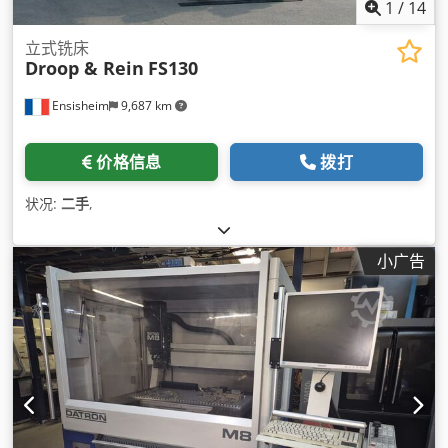
1
/
14
立式铣床
Droop & Rein
FS130
Ensisheim
9,687 km
价格信息
拨打
状况:
二手
,
小广告