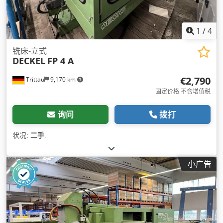
1
/
4
铣床-立式
DECKEL
FP 4 A
€2,790
Trittau
9,170 km
固定价格 不含增值税
询问
拨打
状况:
二手
,
小广告