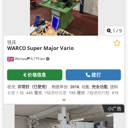
1
/
9
铣床
WARCO
Super Major Vario
Wishaw
9,779 km
价格信息
拨打
状况:
非常好（已使用）
, 制造年份:
2018
, 功能:
完全功能
, 送料
长度 X 轴:
445 毫米
, Y轴进给长度:
195 毫米
, Z轴进给行程:
415
毫米
, 主轴速度（最大）:
2,500 转/分
, 主轴转速（最小）:
75 转/
分
, 羽毛笔划:
125 毫米
, 工作台宽度:
240 毫米
, 桌面长度:
800 毫
小广告
米
,