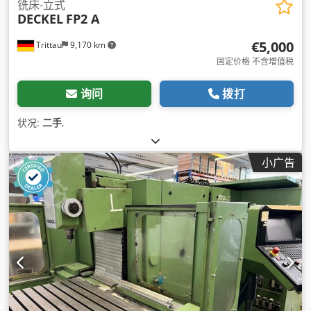
铣床-立式
DECKEL
FP2 A
€5,000
Trittau
9,170 km
固定价格 不含增值税
询问
拨打
状况:
二手
,
小广告