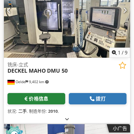
1
/
9
铣床-立式
DECKEL MAHO
DMU 50
Oelde
9,402 km
价格信息
拨打
状况:
二手
, 制造年份:
2010
,
小广告