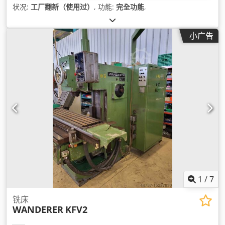
状况:
工厂翻新（使用过）
, 功能:
完全功能
,
小广告
1
/
7
铣床
WANDERER
KFV2