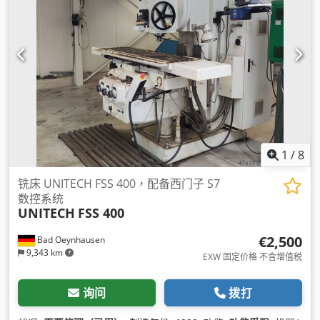
1
/
8
铣床 UNITECH FSS 400，配备西门子 S7
数控系统
UNITECH
FSS 400
€2,500
Bad Oeynhausen
9,343 km
EXW 固定价格 不含增值税
询问
拨打