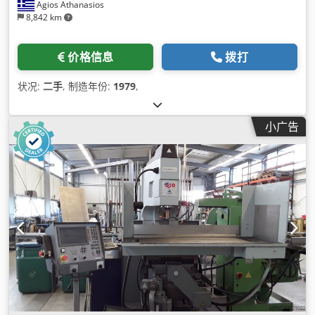
Agios Athanasios
8,842 km
价格信息
拨打
状况:
二手
, 制造年份:
1979
,
小广告