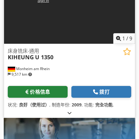
1
/
9
床身铣床-通用
KIHEUNG
U 1350
Monheim am Rhein
9,517 km
价格信息
拨打
状况:
良好（使用过）
, 制造年份:
2009
, 功能:
完全功能
,