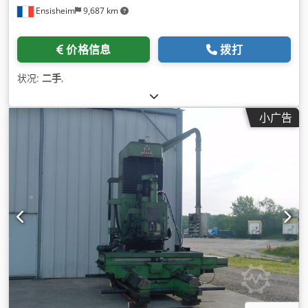
Ensisheim
9,687 km
价格信息
拨打
状况:
二手
,
小广告