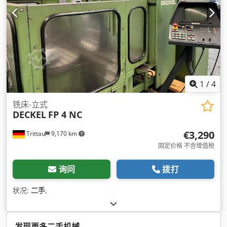
1
/
4
铣床-立式
DECKEL
FP 4 NC
€3,290
Trittau
9,170 km
固定价格 不含增值税
询问
拨打
状况:
二手
,
发现更多二手机械