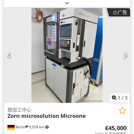
动距离:
135 毫米
, X轴进给速度:
5 米/分钟
, Y轴进给速度:
5 米/
分钟
, Z轴进给速度:
2 米/分钟
, 主轴速度（最大）:
125,000 转/
小广告
分
, 主轴转速（最小）:
10,500 转/分
, 总高度:
2,160 毫米
, 总宽
度:
1,815 毫米
, 总长度:
2,339 毫米
, 输入电流类型:
三相
, 总重量:
1,500 千克
, 输入电压:
400 V
, 输入电流:
32 A
, 设备:
文档 / 手册
,
1
/
3
微加工中心
Zorn microsolution
Microone
€45,000
Berlin
9,058 km