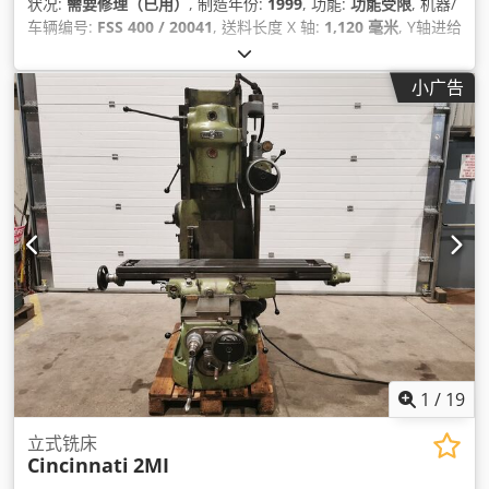
状况:
需要修理（已用）
, 制造年份:
1999
, 功能:
功能受限
, 机器/
车辆编号:
FSS 400 / 20041
, 送料长度 X 轴:
1,120 毫米
, Y轴进给
长度:
345 毫米
, Z轴进给行程:
400 毫米
, 总重量:
4,100 千克
,
小广告
1
/
19
立式铣床
Cincinnati
2MI