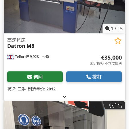
1
/
15
高速铣床
Datron
M8
€35,000
Telford
9,928 km
固定价格 不含增值税
询问
拨打
状况:
二手
, 制造年份:
2012
,
小广告