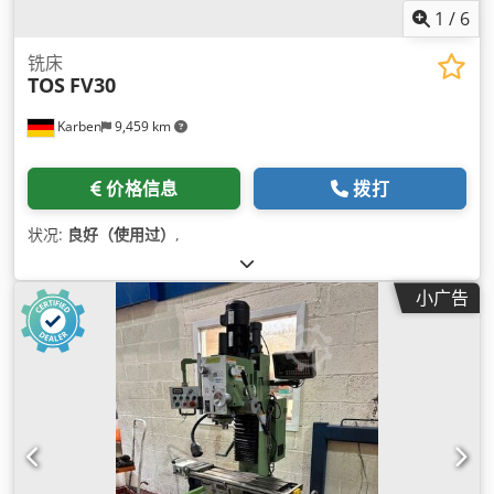
1
/
6
铣床
TOS
FV30
Karben
9,459 km
价格信息
拨打
状况:
良好（使用过）
,
小广告