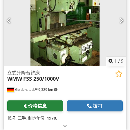
1
/
5
立式升降台铣床
WMW
FSS 250/1000V
Goldenstedt
9,329 km
价格信息
拨打
状况:
二手
, 制造年份:
1978
,