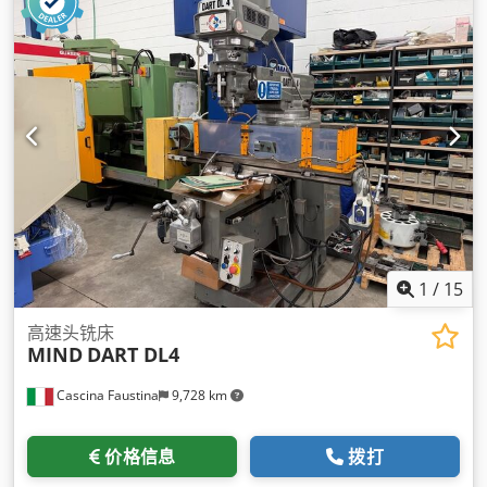
1
/
15
高速头铣床
MIND
DART DL4
Cascina Faustina
9,728 km
价格信息
拨打