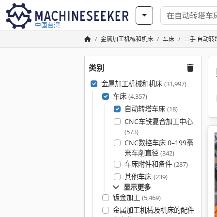
中国台湾
金属加工机械和机床
车床
二手 自动转
类别
金属加工机械和机床
(31,997)
车床
(4,357)
自动转塔车床
(18)
CNC车铣复合加工中心
(573)
CNC数控车床 0–199毫
米车削直径
(342)
车床附件和备件
(287)
其他车床
(239)
显示更多
钣金加工
(5,469)
金属加工机械及机床的配件