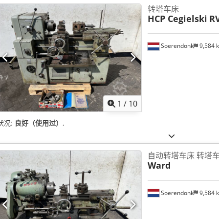
转塔车床
HCP Cegielski
R
Soerendonk
9,584 
1
/
10
状况:
良好（使用过）
,
自动转塔车床 转塔
Ward
Soerendonk
9,584 