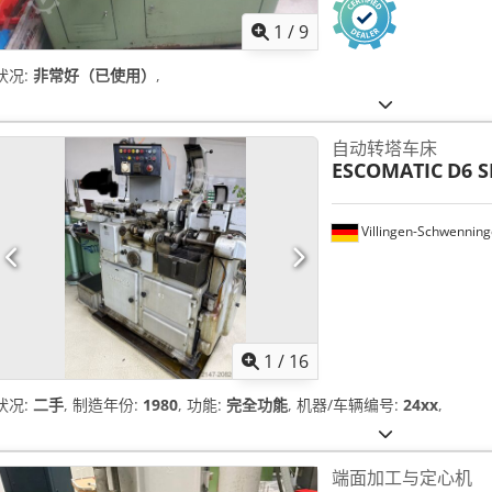
1
/
9
状况:
非常好（已使用）
,
自动转塔车床
ESCOMATIC
D6 S
Villingen-Schwennin
1
/
16
状况:
二手
, 制造年份:
1980
, 功能:
完全功能
, 机器/车辆编号:
24xx
,
端面加工与定心机