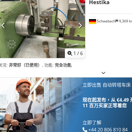
Hestika
Schwabach
9,369 
1
/
6
状况:
非常好（已使用）
, 功能:
完全功能
,
立即出售 自动转塔车床
现在起发布，从 €4.49
11 百万买家
正等着您
立即了解
+44 20 806 810 84