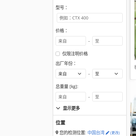
型号：
价格：
-
仅限注明价格
出厂年份：
-
总重量 [kg]:
-
显示更多
位置
您的检测位置:
中国台湾
(更改)