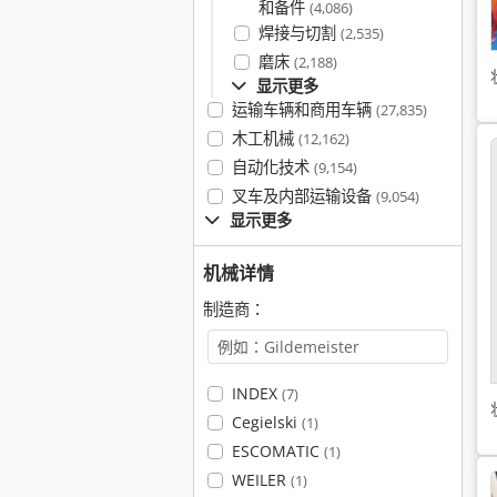
和备件
(4,086)
焊接与切割
(2,535)
磨床
(2,188)
显示更多
运输车辆和商用车辆
(27,835)
木工机械
(12,162)
自动化技术
(9,154)
叉车及内部运输设备
(9,054)
显示更多
机械详情
制造商：
INDEX
(7)
Cegielski
(1)
ESCOMATIC
(1)
WEILER
(1)