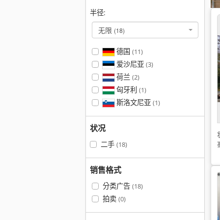
半径:
无限
(18)
德国
(11)
爱沙尼亚
(3)
荷兰
(2)
匈牙利
(1)
斯洛文尼亚
(1)
状况
二手
(18)
销售格式
分类广告
(18)
拍卖
(0)