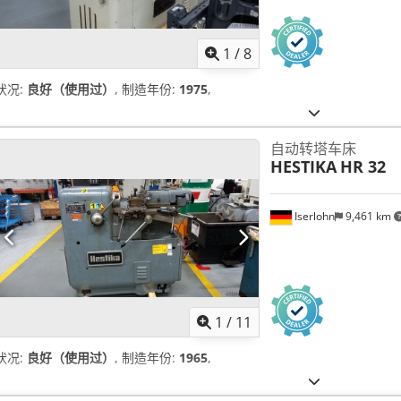
1
/
8
状况:
良好（使用过）
, 制造年份:
1975
,
自动转塔车床
HESTIKA
HR 32
Iserlohn
9,461 km
1
/
11
状况:
良好（使用过）
, 制造年份:
1965
,