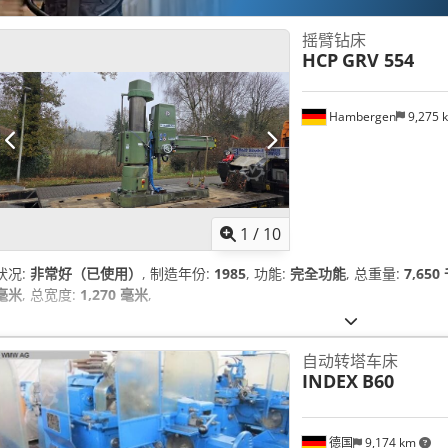
摇臂钻床
HCP
GRV 554
Hambergen
9,275 
1
/
10
状况:
非常好（已使用）
, 制造年份:
1985
, 功能:
完全功能
, 总重量:
7,650
毫米
, 总宽度:
1,270 毫米
,
自动转塔车床
INDEX
B60
德国
9,174 km