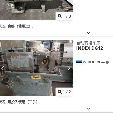
1
/
8
状况:
良好（使用过）
,
自动转塔车床
INDEX
DG12
Vahi
8,029 km
1
/
2
状况:
可投入使用（二手）
,