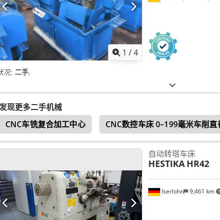
1
/
4
状况:
二手
,
发现更多二手机械
CNC车铣复合加工中心
CNC数控车床 0–199毫米车削直
自动转塔车床
HESTIKA
HR42
Iserlohn
9,461 km