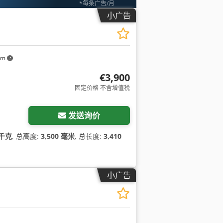
*每条广告/月
小广告
km
€3,900
固定价格 不含增值税
发送询价
 千克
, 总高度:
3,500 毫米
, 总长度:
3,410
小广告