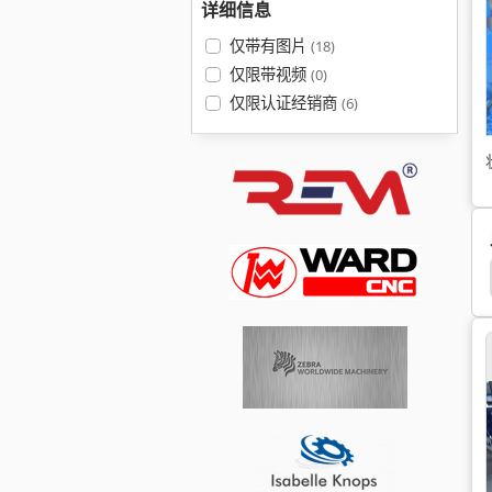
详细信息
仅带有图片
(18)
仅限带视频
(0)
仅限认证经销商
(6)
x Er 42
Index Er 25
Index C29
Index C 29