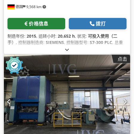
德国
9,568 km
价格信息
拨打
制造年份:
2015
, 运转小时:
20,652 h
, 状况:
可投入使用（二
手）
, 控制器制造商:
SIEMENS
, 控制器型号:
S7-300 PLC
, 总重
量:
10,500 千克
, 总宽度:
2,405 毫米
, 总高度:
3,029 毫米
, 压压
力:
357 t
, 桌面长度:
1,290 毫米
, 工作台宽度:
1,200 毫米
,
点击