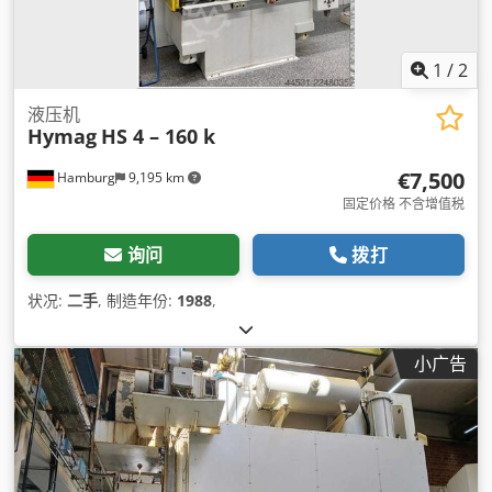
1
/
2
液压机
Hymag
HS 4 – 160 k
€7,500
Hamburg
9,195 km
固定价格 不含增值税
询问
拨打
状况:
二手
, 制造年份:
1988
,
小广告