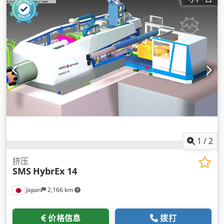
1
/
2
挤压
SMS
HybrEx 14
Japan
2,166 km
价格信息
拨打