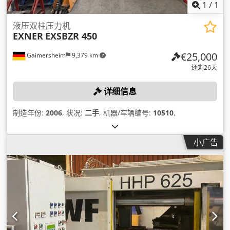
1
/
1
液压双柱压力机
EXNER
EXSBZR 450
€25,000
Gaimersheim
9,379 km
还剩26天
详细信息
制造年份:
2006
, 状况:
二手
, 机器/车辆编号:
10510
,
小广告