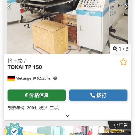
1
/
3
挤压成型
TOKAI
TP 150
Metzingen
9,525 km
价格信息
拨打
制造年份:
2001
, 状况:
二手
,
小广告