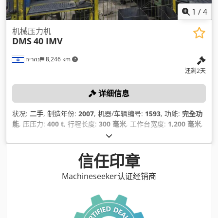
1
/
4
机械压力机
DMS
40 IMV
נהריה
8,246 km
还剩2天
详细信息
状况:
二手
, 制造年份:
2007
, 机器/车辆编号:
1593
, 功能:
完全功
能
, 压压力:
400 t
, 行程长度:
300 毫米
, 工作台宽度:
1,200 毫米
,
桌面长度:
800 毫米
, 液压缸板宽度:
1,150 毫米
, 压板长度:
600
毫米
, 总重量:
44,000 千克
,
信任印章
Machineseeker认证经销商