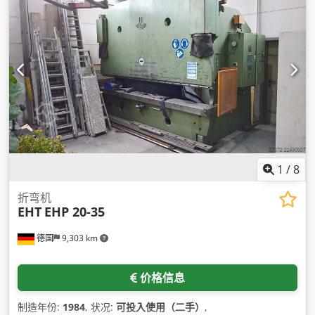
1
/
8
折弯机
EHT
EHP 20-35
德国
9,303 km
价格信息
制造年份:
1984
, 状况:
可投入使用（二手）
,