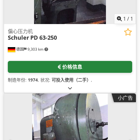
1
/
1
偏心压力机
Schuler
PD 63-250
德国
9,303 km
价格信息
制造年份:
1974
, 状况:
可投入使用（二手）
,
小广告