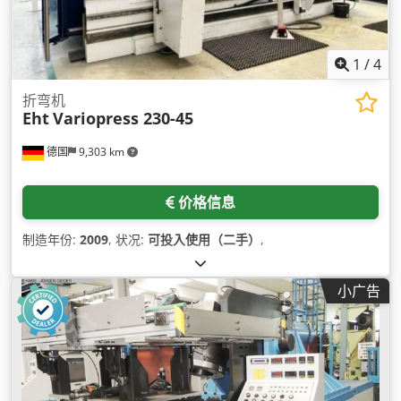
1
/
4
折弯机
Eht
Variopress 230-45
德国
9,303 km
价格信息
制造年份:
2009
, 状况:
可投入使用（二手）
,
小广告