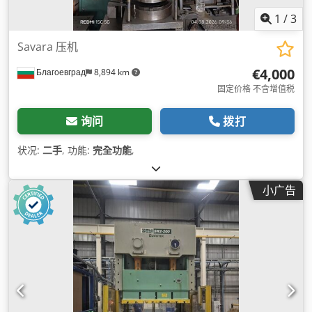
1
/
3
Savara 压机
€4,000
Благоевград
8,894 km
固定价格 不含增值税
询问
拨打
状况:
二手
, 功能:
完全功能
,
小广告