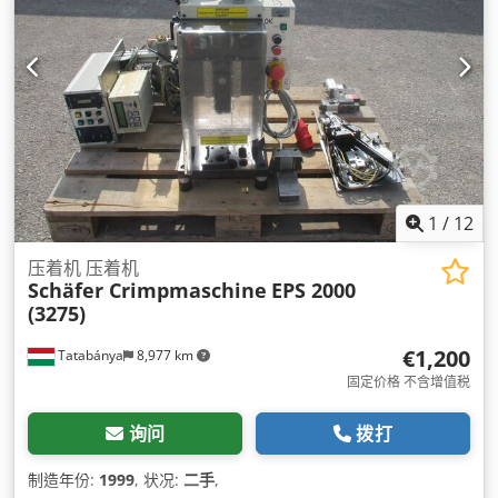
1
/
12
压着机 压着机
Schäfer Crimpmaschine
EPS 2000
(3275)
€1,200
Tatabánya
8,977 km
固定价格 不含增值税
询问
拨打
制造年份:
1999
, 状况:
二手
,