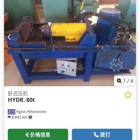
1
/
4
卧式压机
HYDR.
80t
Agios Athanasios
8,842 km
价格信息
拨打