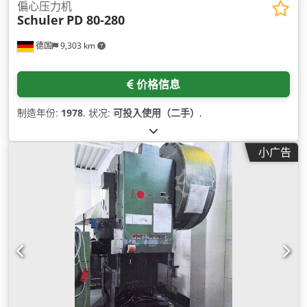
偏心压力机
Schuler
PD 80-280
德国
9,303 km
价格信息
制造年份:
1978
, 状况:
可投入使用（二手）
,
小广告