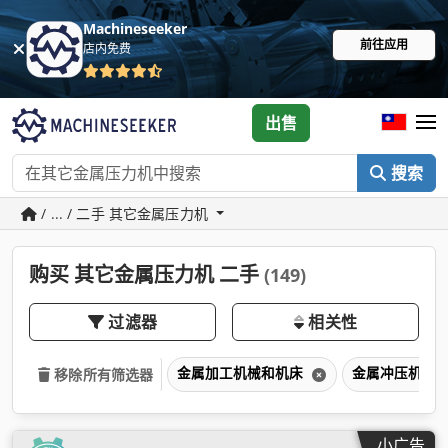
Machineseeker
前往应用
店内免费
出售
搜索
/ ... / 二手 其它金属压力机
购买 其它金属压力机 二手
(149)
过滤器
相关性
金属加工机械和机床
金属冲压机
移除所有筛选器
小广告