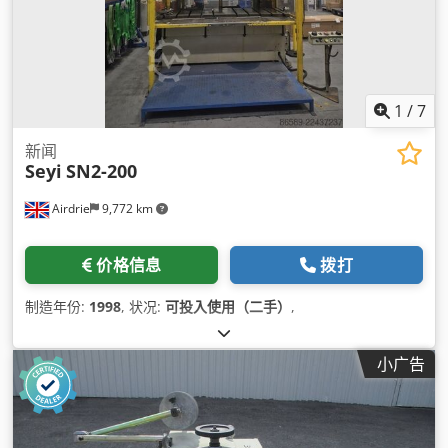
1
/
7
新闻
Seyi
SN2-200
Airdrie
9,772 km
价格信息
拨打
制造年份:
1998
, 状况:
可投入使用（二手）
,
小广告