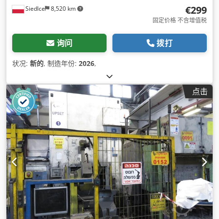
€299
Siedlce
8,520 km
固定价格 不含增值税
询问
拨打
状况:
新的
, 制造年份:
2026
,
点击