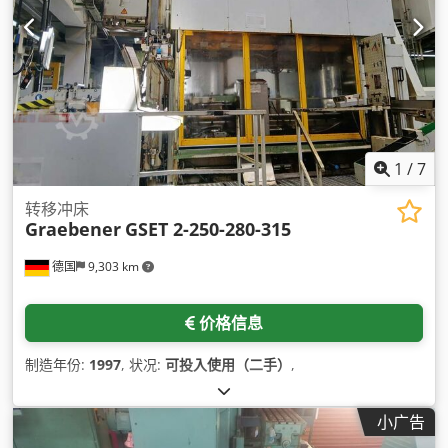
1
/
7
转移冲床
Graebener
GSET 2-250-280-315
德国
9,303 km
价格信息
制造年份:
1997
, 状况:
可投入使用（二手）
,
小广告