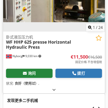
1
/
24
卧式液压压力机
WF HHP 625 presse
Horizontal
Hydraulic Press
€11,500
Nyborg
9,030 km
€16,500
固定价格 不含增值税
询问
拨打
状况:
良好（使用过）
,
发现更多二手机械