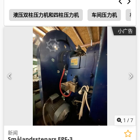
s
液压双柱压力机和四柱压力机
车间压力机
机械
小广告
1
/
7
新闻
Smålandsstenars
EPF-3