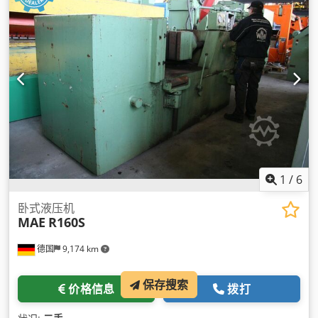
1
/
6
卧式液压机
MAE
R160S
德国
9,174 km
保存搜索
价格信息
拨打