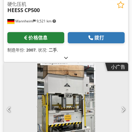
硬化压机
HEESS
CP500
Mannheim
9,521 km
价格信息
拨打
制造年份:
2007
, 状况:
二手
,
小广告