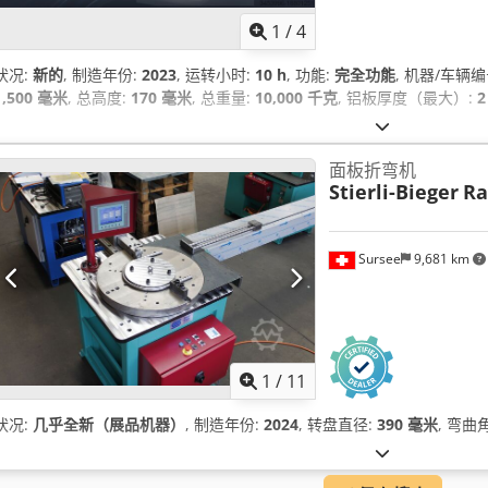
1
/
4
状况:
新的
, 制造年份:
2023
, 运转小时:
10 h
, 功能:
完全功能
, 机器/车辆编
1,500 毫米
, 总高度:
170 毫米
, 总重量:
10,000 千克
, 铝板厚度（最大）:
2
面板折弯机
Stierli-Bieger
Ra
Sursee
9,681 km
1
/
11
状况:
几乎全新（展品机器）
, 制造年份:
2024
, 转盘直径:
390 毫米
, 弯