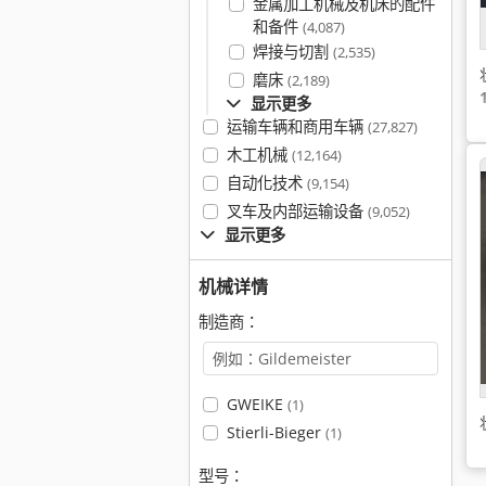
金属加工机械及机床的配件
和备件
(4,087)
焊接与切割
(2,535)
磨床
(2,189)
显示更多
运输车辆和商用车辆
(27,827)
木工机械
(12,164)
自动化技术
(9,154)
叉车及内部运输设备
(9,052)
显示更多
机械详情
制造商：
GWEIKE
(1)
Stierli-Bieger
(1)
型号：