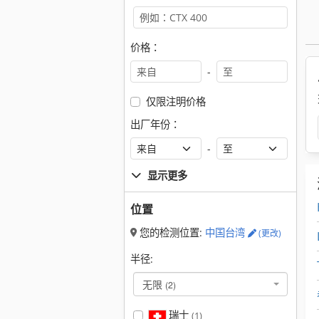
价格：
-
仅限注明价格
出厂年份：
-
显示更多
位置
您的检测位置:
中国台湾
(更改)
半径:
无限
(2)
瑞士
(1)