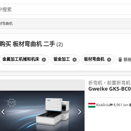
材弯曲机
购买 板材弯曲机 二手
(2)
金属加工机械和机床
钣金加工
板材弯曲机
移
折弯机，前置折弯机
Gweike
GKS-BC0
Kiskőrös
8,961 km