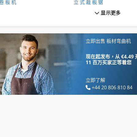
卷 板 机
立 式 裁 板 锯
显示更多
工具 车
车削工具
机械 剪 板 机
车削装置
机械 车床
车轮
立即出售 板材弯曲机
板剪
车载 平台
现在起发布，从 €4.49
11 百万买家
正等着您
立即了解
+44 20 806 810 84