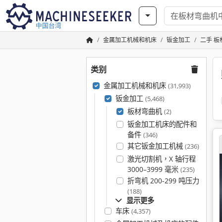
中国台湾
金属加工机械和机床
钣金加工
二手 板
类别
金属加工机械和机床
(31,993)
钣金加工
(5,468)
板材弯曲机
(2)
钣金加工机床的配件和
备件
(346)
其它钣金加工机械
(236)
激光切割机，X 轴行程
3000–3999 毫米
(235)
折弯机 200-299 吨压力
(188)
显示更多
车床
(4,357)