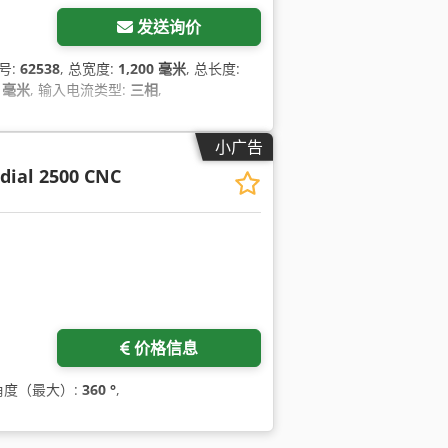
发送询价
号:
62538
, 总宽度:
1,200 毫米
, 总长度:
 毫米
, 输入电流类型:
三相
,
小广告
dial 2500 CNC
价格信息
曲角度（最大）:
360 °
,