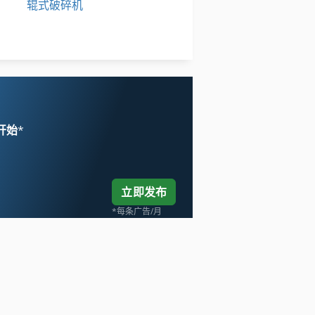
辊式破碎机
铲 齿 车床
铲运机
 开始
*
立即发布
*每条广告/月