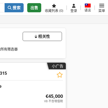
搜索
出售
语言
收藏列表
(0)
登录
菜单
相关性
除所有筛选器
小广告
315
€45,000
VB 不含增值税