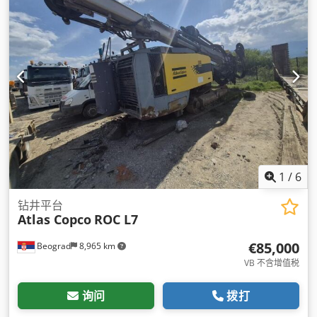
1
/
6
钻井平台
Atlas Copco
ROC L7
€85,000
Beograd
8,965 km
VB 不含增值税
询问
拨打