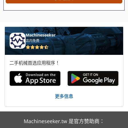
Atlas Copco Ga 30 Vsd
Atlas Copco Ga 37
Atlas Copco Ga 45
Machineseeker
Atlas Copco Ga 5
店内免费
Atlas Copco Ga 55
二手机械首选应用程序！
Atlas Copco Ga 55 Vsd
Atlas Copco Ga 808
Atlas Copco Ga 90
更多信息
Atlas Copco Ga 90 Ff
Atlas Copco Qas
Machineseeker.tw 是官方赞助商：
Atlas Copco Roc 203