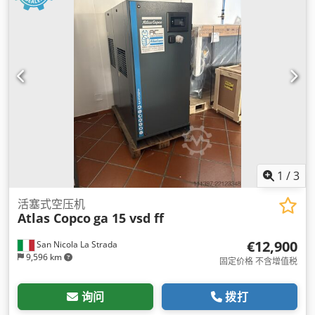
1
/
3
活塞式空压机
Atlas Copco
ga 15 vsd ff
€12,900
San Nicola La Strada
9,596 km
固定价格 不含增值税
询问
拨打