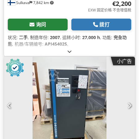
€2,200
Sulkava
7,842 km
EXW 固定价格 不含增值税
询问
拨打
状况:
二手
, 制造年份:
2007
, 运转小时:
27,000 h
, 功能:
完全功
能
, 机器/车辆编号:
API454025
,
小广告