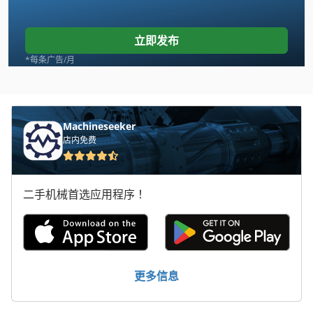
Atlas Copco Ga 18
Atlas Copco Ga 22
立即发布
Atlas Copco Ga 22 Ff
*每条广告/月
Atlas Copco Ga 30
Atlas Copco Ga 408
Machineseeker
店内免费
Atlas Copco Ga 45
Atlas Copco Ga 45 Ff
二手机械首选应用程序！
Atlas Copco Ga 5
Atlas Copco Ga 55
Atlas Copco Ga 55 Vsd
更多信息
Atlas Copco Ga 75