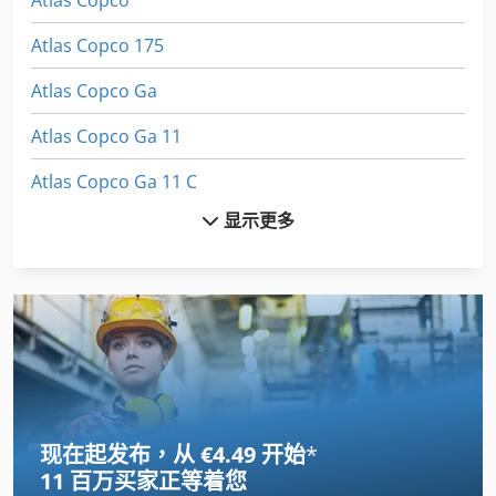
Atlas Copco 175
Atlas Copco Ga
Atlas Copco Ga 11
Atlas Copco Ga 11 C
显示更多
Atlas Copco Ga 11 Ff
Atlas Copco Ga 11 Vsd
Atlas Copco Ga 110
Atlas Copco Ga 118
Atlas Copco Ga 15 Ff
现在起发布，从 €4.49 开始
*
Atlas Copco Ga 160
11 百万买家
正等着您