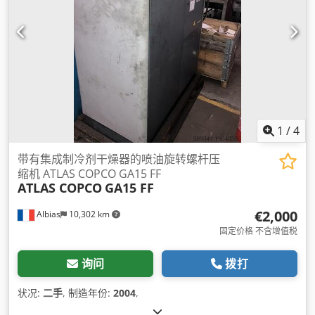
1
/
4
带有集成制冷剂干燥器的喷油旋转螺杆压
缩机 ATLAS COPCO GA15 FF
ATLAS COPCO
GA15 FF
€2,000
Albias
10,302 km
固定价格 不含增值税
询问
拨打
状况:
二手
, 制造年份:
2004
,