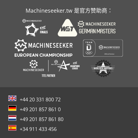
Atlas Copco Ga 808
Machineseeker.tw 是官方赞助商：
Atlas Copco Ga 90
Atlas Copco Ga 90 Ff
+44 20 331 800 72
+49 201 857 861 0
+49 201 857 861 80
+34 911 433 456