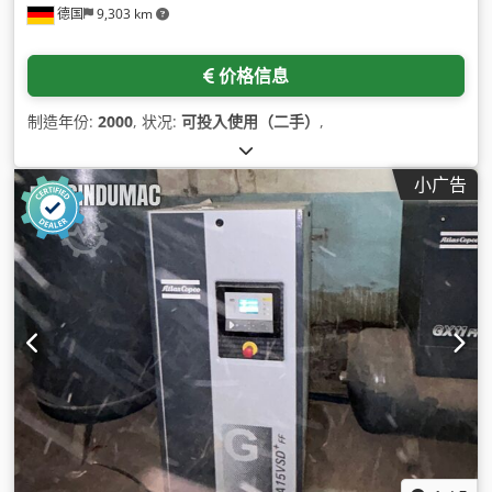
德国
9,303 km
价格信息
制造年份:
2000
, 状况:
可投入使用（二手）
,
小广告