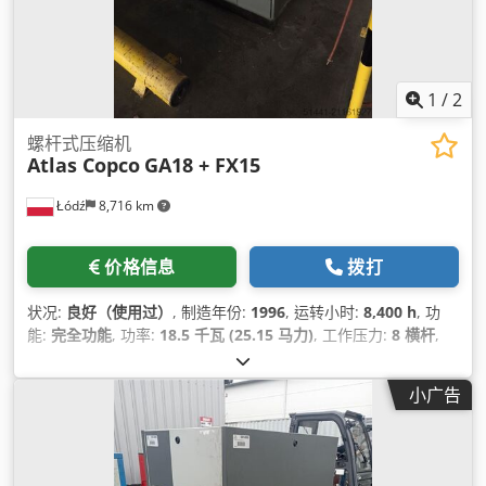
1
/
2
螺杆式压缩机
Atlas Copco
GA18 + FX15
Łódź
8,716 km
价格信息
拨打
状况:
良好（使用过）
, 制造年份:
1996
, 运转小时:
8,400 h
, 功
能:
完全功能
, 功率:
18.5 千瓦 (25.15 马力)
, 工作压力:
8 横杆
,
小广告