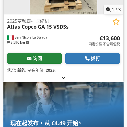
1
/
3
2025变频螺杆压缩机
Atlas Copco
GA 15 VSDSs
€13,600
San Nicola La Strada
9,596 km
固定价格 不含增值税
询问
拨打
状况:
新的
, 制造年份:
2025
,
现在起发布，从 €4.49 开始
*