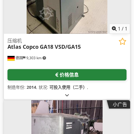
1
/
1
压缩机
Atlas Copco
GA18 VSD/GA15
德国
9,303 km
价格信息
制造年份:
2014
, 状况:
可投入使用（二手）
,
小广告