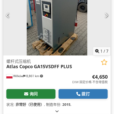
1
/
7
螺杆式压缩机
Atlas Copco
GA15VSDFF PLUS
€4,650
Wilków
8,861 km
EXW 固定价格 不含增值税
询问
拨打
状况:
非常好（已使用）
, 制造年份:
2015
,