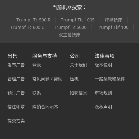
当前机器搜索：
Trumpf Tc 500 R
Trumpf Tlc 1005
榫槽铣床
Trumpf Tc 600 L
Trumpf Tc 5000
Trumpf Tkf 100
双主轴铣床
出售
服务与支持
公司
法律事项
发布广告
登录
关于我们
版本说明
管理广告
常见问题 / 帮助
压机
一般条款和条件
预订广告
联系
招聘信息
市场规则
信任印章
购销合同示本
隐私声明
提交拍卖