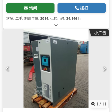
询问
拨打
状况:
二手
, 制造年份:
2014
, 运转小时:
34,146 h
,
小广告
1
/
11