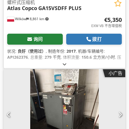
螺杆式压缩机
Atlas Copco
GA15VSDFF PLUS
€5,350
Wilków
8,861 km
EXW VB 不含增值税
询问
拨打
状况:
良好（使用过）
, 制造年份:
2017
, 机器/车辆编号:
API262376
, 总重量:
279 千克
, 体积流量:
150.6 立方米/小时
, 压
力（最大）:
12.75 横杆
, 设备:
冷冻式干燥机, 铭牌可用
,
小广告