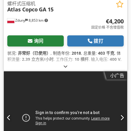
螺杆式压缩机
Atlas Copco
GA 15
€4,200
Zduny
8,853 km
固定价格 不含增值税
询问
拨打
状况:
非常好（已使用）
, 制造年份:
2018
, 总重量:
403 千克
, 体
积流量:
2.39 立方米/小时
, 工作压力:
10 横杆
, 输入电压:
400 V
,
小广告