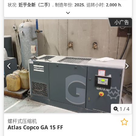
状况:
近乎全新（二手）
, 制造年份:
2025
, 运转小时:
2,000 h
,
小广告
1
/
4
螺杆式压缩机
Atlas Copco
GA 15 FF