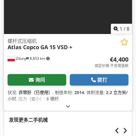
1
/
8
螺杆式压缩机
Atlas Copco
GA 15 VSD +
€4,400
Zduny
8,853 km
固定价格 不含增值税
询问
拨打
状况:
非常好（已使用）
, 制造年份:
2014
, 体积流量:
2.2 立方米/
小时
, 压力（最小）:
8 横杆
,
发现更多二手机械