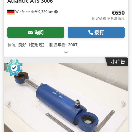
Atlantic ATS 3006
€650
Wiefelstede
9,320 km
固定价格 不含增值税
询问
拨打
状况:
良好（使用过）
, 制造年份:
2007
,
小广告