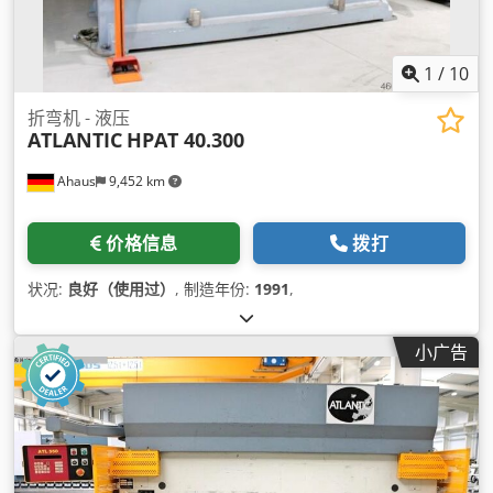
1
/
10
折弯机 - 液压
ATLANTIC
HPAT 40.300
Ahaus
9,452 km
价格信息
拨打
状况:
良好（使用过）
, 制造年份:
1991
,
小广告