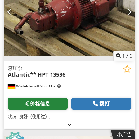
1
/
6
液压泵
Atlantic**
HPT 13536
Wiefelstede
9,320 km
价格信息
拨打
状况:
良好（使用过）
,
小广告