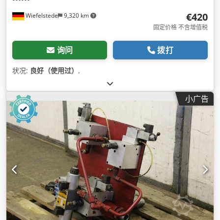
€420
Wiefelstede
9,320 km
固定价格 不含增值税
询问
拨打
状况:
良好（使用过）
,
小广告