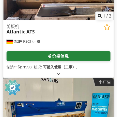
1
/
2
剪板机
Atlantic
ATS
德国
9,303 km
价格信息
制造年份:
1990
, 状况:
可投入使用（二手）
,
小广告