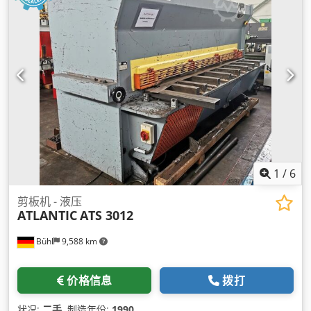
1
/
6
剪板机 - 液压
ATLANTIC
ATS 3012
Bühl
9,588 km
价格信息
拨打
状况:
二手
, 制造年份:
1990
,