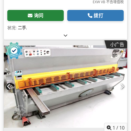
EXW VB 不含增值税
询问
拨打
状况:
二手
,
小广告
1
/
10