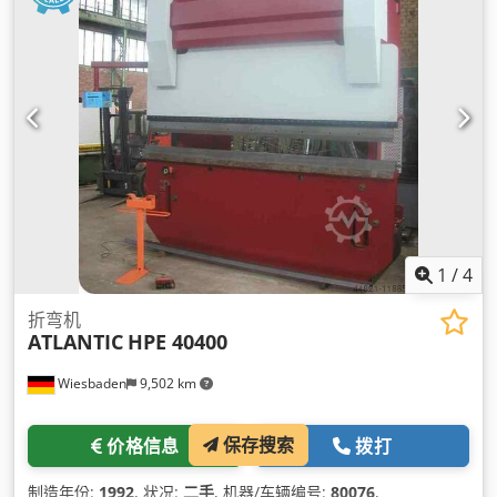
1
/
4
折弯机
ATLANTIC
HPE 40400
Wiesbaden
9,502 km
保存搜索
价格信息
拨打
制造年份:
1992
, 状况:
二手
, 机器/车辆编号:
80076
,