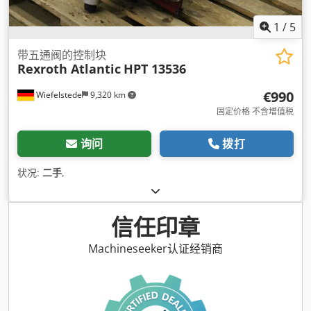
1
/
5
带五通阀的控制块
Rexroth Atlantic
HPT 13536
€990
Wiefelstede
9,320 km
固定价格 不含增值税
询问
拨打
状况:
二手
,
信任印章
Machineseeker认证经销商