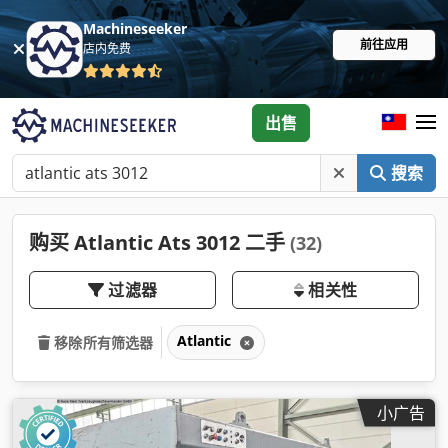
Machineseeker
前往应用
店内免费
出售
搜索
购买 Atlantic Ats 3012 二手
(32)
过滤器
相关性
Atlantic
移除所有筛选器
小广告