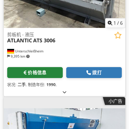
1
/
6
剪板机 - 液压
ATLANTIC
ATS 3006
Unterschleißheim
9,395 km
价格信息
拨打
状况:
二手
, 制造年份:
1990
,
小广告