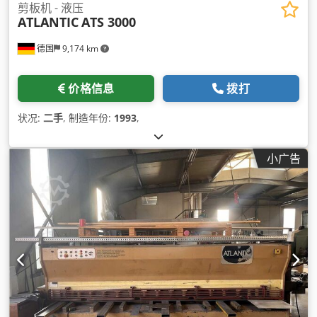
剪板机 - 液压
ATLANTIC
ATS 3000
德国
9,174 km
价格信息
拨打
状况:
二手
, 制造年份:
1993
,
小广告