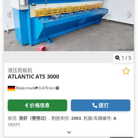
1
/
5
液压剪板机
ATLANTIC
ATS 3000
Rödermark
9,470 km
价格信息
拨打
状况:
良好（使用过）
, 制造年份:
2003
, 机器/车辆编号:
A
10371
,