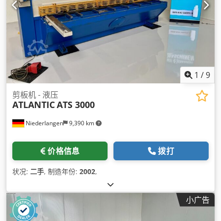
1
/
9
剪板机 - 液压
ATLANTIC
ATS 3000
Niederlangen
9,390 km
价格信息
拨打
状况:
二手
, 制造年份:
2002
,
小广告