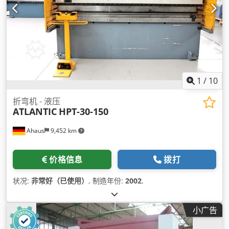
1
/
10
折弯机 - 液压
ATLANTIC
HPT-30-150
Ahaus
9,452 km
价格信息
拨打
状况:
非常好（已使用）
, 制造年份:
2002
,
小广告