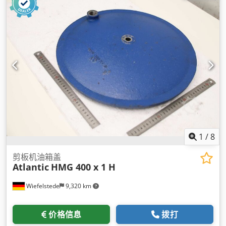
1
/
8
剪板机油箱盖
Atlantic
HMG 400 x 1 H
Wiefelstede
9,320 km
价格信息
拨打