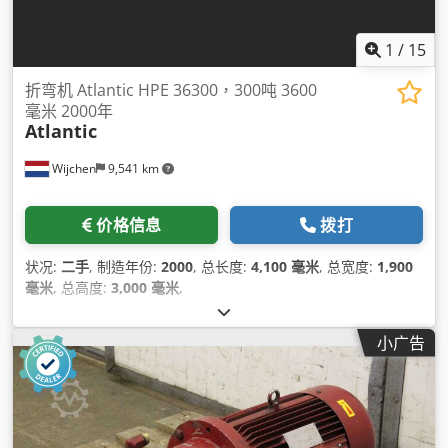
1
/
15
折弯机 Atlantic HPE 36300，300吨 3600
毫米 2000年
Atlantic
Wijchen
9,541 km
价格信息
拨打
状况:
二手
, 制造年份:
2000
, 总长度:
4,100 毫米
, 总宽度:
1,900
毫米
, 总高度:
3,000 毫米
,
小广告