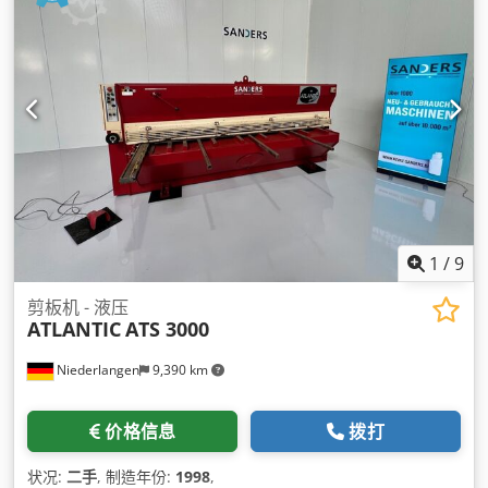
1
/
9
剪板机 - 液压
ATLANTIC
ATS 3000
Niederlangen
9,390 km
价格信息
拨打
状况:
二手
, 制造年份:
1998
,