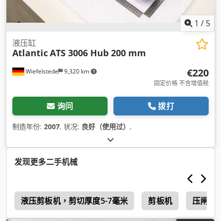
1
/
5
液压缸
Atlantic
ATS 3006 Hub 200 mm
€220
Wiefelstede
9,320 km
固定价格 不含增值税
询问
拨打
制造年份:
2007
, 状况:
良好（使用过）
,
发现更多二手机械
0
液压剪板机，剪切厚度5-7毫米
剪板机
压闸