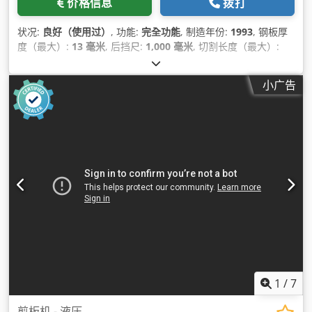
价格信息
拨打
状况:
良好（使用过）
, 功能:
完全功能
, 制造年份:
1993
, 钢板厚
度（最大）:
13 毫米
, 后挡尺:
1,000 毫米
, 切割长度（最大）:
3,050 毫米
,
小广告
1
/
7
剪板机 - 液压