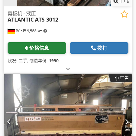
1
/
6
剪板机 - 液压
ATLANTIC
ATS 3012
Bühl
9,588 km
价格信息
拨打
状况:
二手
, 制造年份:
1990
,
小广告