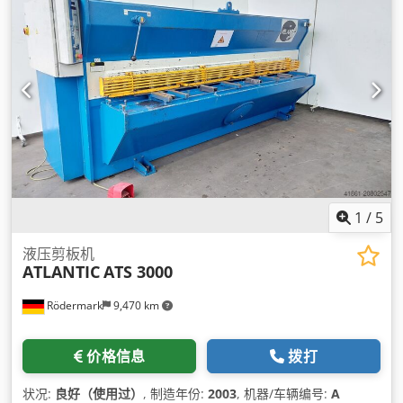
1
/
5
液压剪板机
ATLANTIC
ATS 3000
Rödermark
9,470 km
价格信息
拨打
状况:
良好（使用过）
, 制造年份:
2003
, 机器/车辆编号:
A