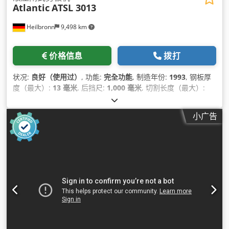
Atlantic
ATSL 3013
Heilbronn
9,498 km
价格信息
拨打
状况:
良好（使用过）
, 功能:
完全功能
, 制造年份:
1993
, 钢板厚
度（最大）:
13 毫米
, 后挡尺:
1,000 毫米
, 切割长度（最大）:
3,050 毫米
,
小广告