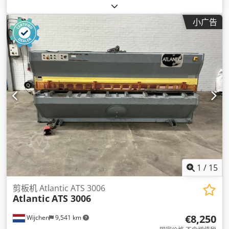
小广告
1
/
15
剪板机 Atlantic ATS 3006
Atlantic
ATS 3006
€8,250
Wijchen
9,541 km