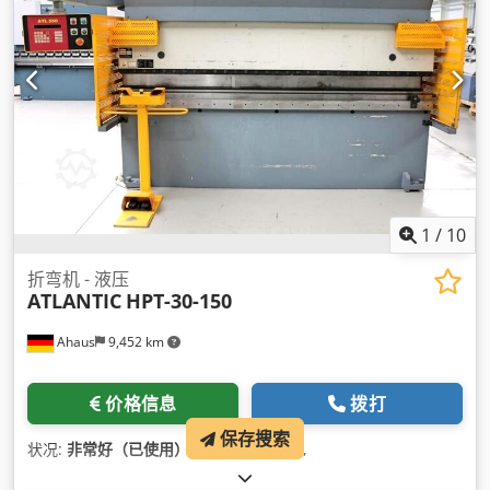
1
/
10
折弯机 - 液压
ATLANTIC
HPT-30-150
Ahaus
9,452 km
价格信息
拨打
保存搜索
状况:
非常好（已使用）
, 制造年份:
2002
,