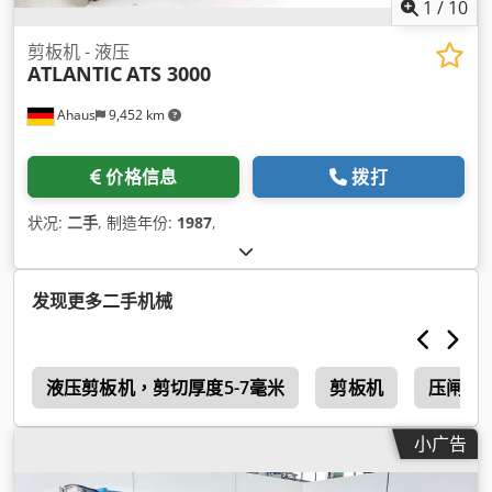
1
/
10
剪板机 - 液压
ATLANTIC
ATS 3000
Ahaus
9,452 km
价格信息
拨打
状况:
二手
, 制造年份:
1987
,
发现更多二手机械
0
液压剪板机，剪切厚度5-7毫米
剪板机
压闸
小广告