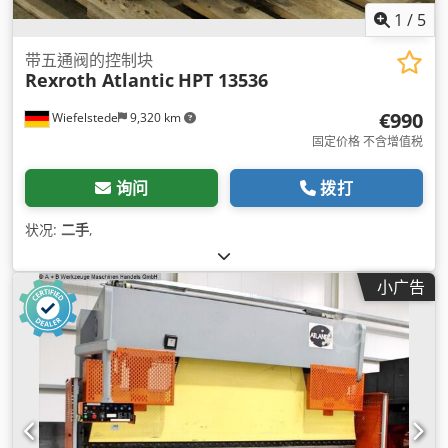
1
/
5
带五通阀的控制块
Rexroth Atlantic
HPT 13536
€990
Wiefelstede
9,320 km
固定价格 不含增值税
询问
拨打
状况:
二手
,
小广告