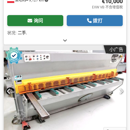
€10,000
奥地利
9,127 km
EXW VB 不含增值税
询问
拨打
状况:
二手
,
小广告