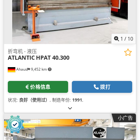
1
/
10
折弯机 - 液压
ATLANTIC
HPAT 40.300
Ahaus
9,452 km
价格信息
拨打
状况:
良好（使用过）
, 制造年份:
1991
,
小广告