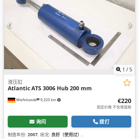
1
/
5
液压缸
Atlantic
ATS 3006 Hub 200 mm
€220
Wiefelstede
9,320 km
固定价格 不含增值税
询问
拨打
制造年份:
2007
, 状况:
良好（使用过）
,