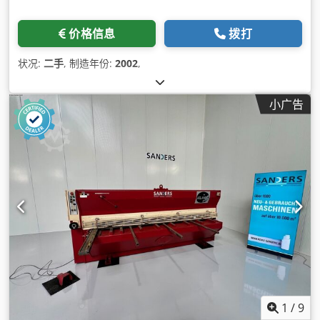
价格信息
拨打
状况:
二手
, 制造年份:
2002
,
小广告
1
/
9