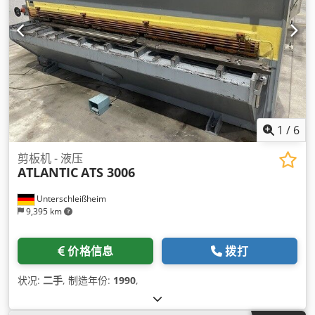
1
/
6
剪板机 - 液压
ATLANTIC
ATS 3006
Unterschleißheim
9,395 km
价格信息
拨打
状况:
二手
, 制造年份:
1990
,