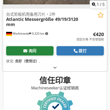
1
/
5
台式剪板机用备用刀片，2件
Atlantic
Messergröße 49/19/3120
mm
€420
Wiefelstede
9,320 km
固定价格 不含增值税
询问
拨打
状况:
良好（使用过）
,
信任印章
Machineseeker认证经销商