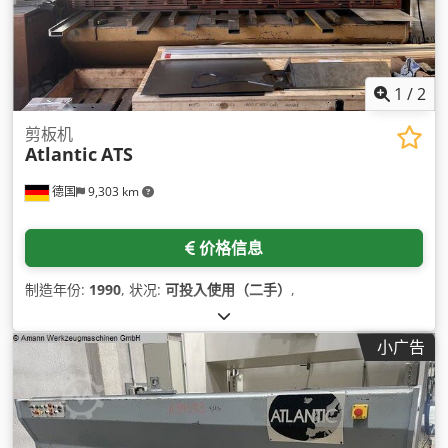
1
/
2
剪板机
Atlantic
ATS
德国
9,303 km
价格信息
制造年份:
1990
, 状况:
可投入使用（二手）
,
小广告