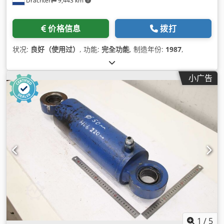
Drachten
9,443 km
价格信息
拨打
状况:
良好（使用过）
, 功能:
完全功能
, 制造年份:
1987
,
小广告
1
/
5