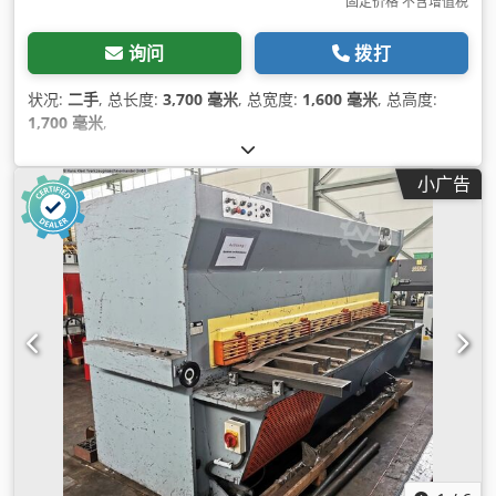
固定价格 不含增值税
询问
拨打
状况:
二手
, 总长度:
3,700 毫米
, 总宽度:
1,600 毫米
, 总高度:
1,700 毫米
,
小广告