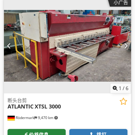
小广告
1
/
6
断头台剪
ATLANTIC
XTSL 3000
Rödermark
9,470 km
价格信息
拨打