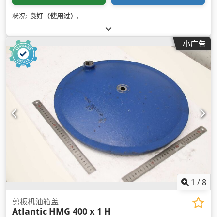
状况:
良好（使用过）
,
小广告
1
/
8
剪板机油箱盖
Atlantic
HMG 400 x 1 H