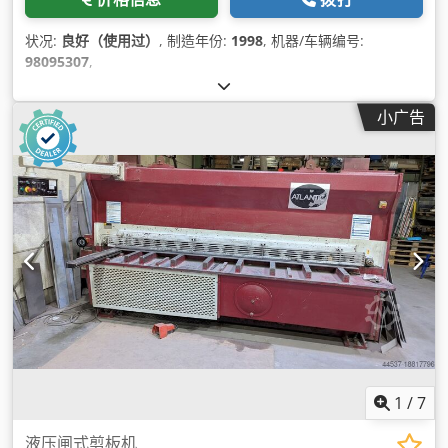
状况:
良好（使用过）
, 制造年份:
1998
, 机器/车辆编号:
98095307
,
小广告
1
/
7
液压闸式剪板机