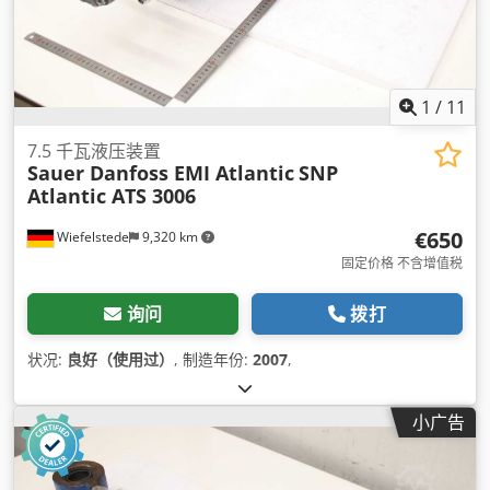
1
/
11
7.5 千瓦液压装置
Sauer Danfoss EMI Atlantic
SNP
Atlantic ATS 3006
€650
Wiefelstede
9,320 km
固定价格 不含增值税
询问
拨打
状况:
良好（使用过）
, 制造年份:
2007
,
小广告