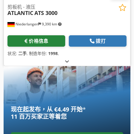
剪板机 - 液压
ATLANTIC
ATS 3000
Niederlangen
9,390 km
价格信息
拨打
状况:
二手
, 制造年份:
1998
,
现在起发布，从 €4.49 开始
*
11 百万买家
正等着您