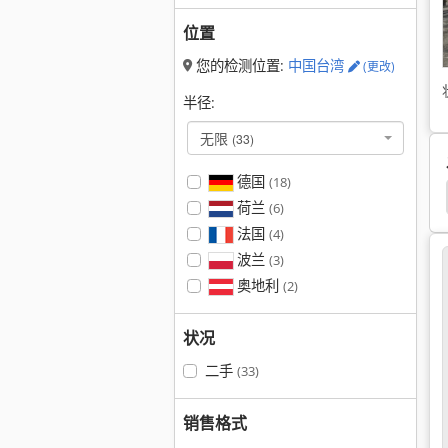
位置
您的检测位置:
中国台湾
(更改)
半径:
无限
(33)
德国
(18)
 8020
Ammann Avh 7010
Ammann Avh 6030
荷兰
(6)
法国
(4)
波兰
(3)
奥地利
(2)
状况
二手
(33)
销售格式