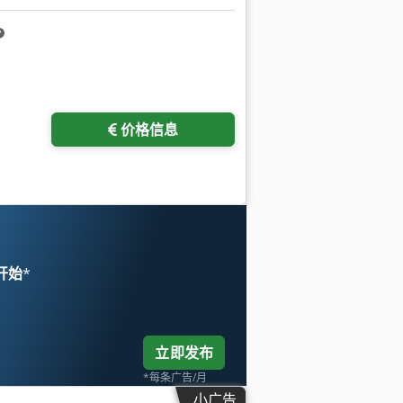
价格信息
 开始
*
立即发布
*每条广告/月
小广告