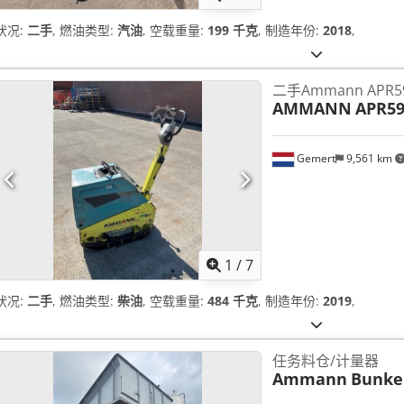
状况:
二手
, 燃油类型:
汽油
, 空载重量:
199 千克
, 制造年份:
2018
,
二手Ammann APR
AMMANN
APR59
Gemert
9,561 km
1
/
7
状况:
二手
, 燃油类型:
柴油
, 空载重量:
484 千克
, 制造年份:
2019
,
任务料仓/计量器
Ammann
Bunke