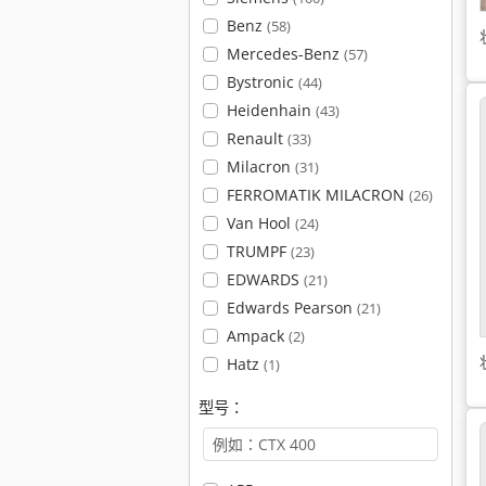
Benz
(58)
Mercedes-Benz
(57)
Bystronic
(44)
Heidenhain
(43)
Renault
(33)
Milacron
(31)
FERROMATIK MILACRON
(26)
Van Hool
(24)
TRUMPF
(23)
EDWARDS
(21)
Edwards Pearson
(21)
Ampack
(2)
Hatz
(1)
型号：