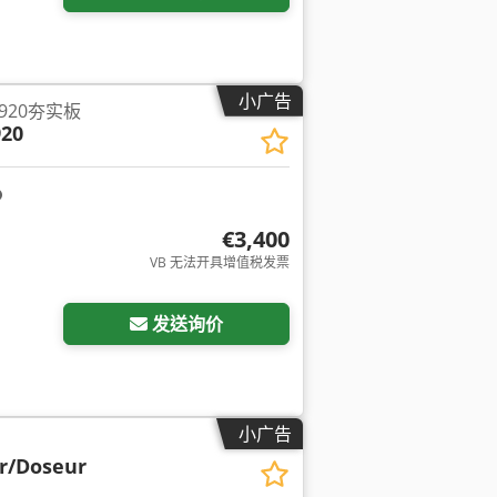
小广告
5920夯实板
20
€3,400
VB 无法开具增值税发票
发送询价
小广告
r/Doseur