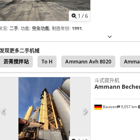
1
/
6
状况:
二手
, 功能:
完全功能
, 制造年份:
1991
,
发现更多二手机械
沥青搅拌站
To H
Ammann Avh 8020
Amman
斗式提升机
Ammann
Beche
Bautzen
9,057 km