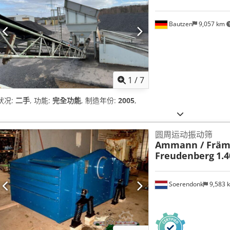
Bautzen
9,057 km
1
/
7
状况:
二手
, 功能:
完全功能
, 制造年份:
2005
,
圆周运动振动筛
Ammann / Främ
Freudenberg
1.4
Soerendonk
9,583 