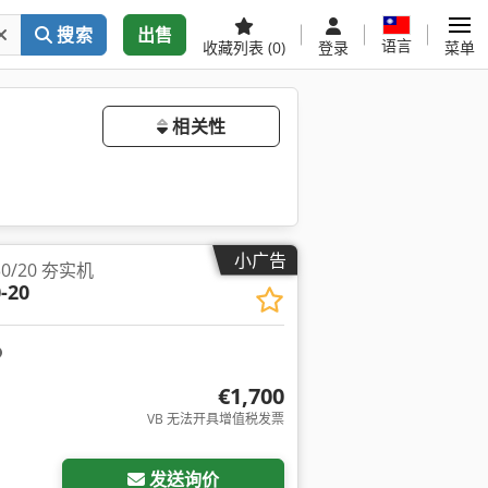
搜索
出售
语言
收藏列表
(0)
登录
菜单
相关性
小广告
0/20 夯实机
-20
€1,700
VB 无法开具增值税发票
请求更多图片
发送询价