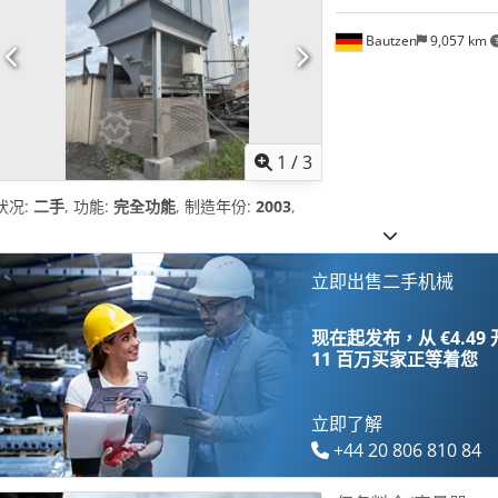
Bautzen
9,057 km
1
/
3
状况:
二手
, 功能:
完全功能
, 制造年份:
2003
,
立即出售二手机械
现在起发布，从 €4.49
11 百万买家
正等着您
立即了解
+44 20 806 810 84