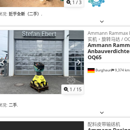
1
/
3
状况:
近乎全新（二手）
,
Ammann Rammax 
实机，旋转马达 / OQ
Ammann
Ramma
Anbauverdichte
OQ65
Burghaun
9,374 k
1
/
15
状况:
二手
,
配料皮带输送机