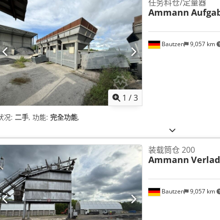
任务料仓/定量器
Ammann
Aufga
Bautzen
9,057 km
1
/
3
状况:
二手
, 功能:
完全功能
,
装载筒仓 200
Ammann
Verlad
Bautzen
9,057 km