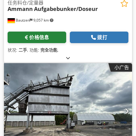
任务料仓/定量器
Ammann
Aufgabebunker/Doseur
Bautzen
9,057 km
价格信息
拨打
状况:
二手
, 功能:
完全功能
,
小广告