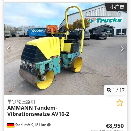
小广告
1
/
17
单钢轮压路机
AMMANN
Tandem-
Vibrationswalze AV16-2
€8,950
Stadum
9,181 km