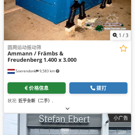
1
/
3
圆周运动振动筛
Ammann / Främbs &
Freudenberg
1.400 x 3.000
Soerendonk
9,583 km
价格信息
拨打
状况:
近乎全新（二手）
,
小广告