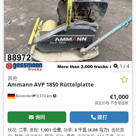
1
/
4
其他
Ammann
AVP 1850 Rüttelplatte
€1,000
Bovenden
9,310 km
固定价格 不含增值税
询问
拨打
状况:
二手
, 里程:
1,001 公里
, 功率:
3 千瓦 (4.08 马力)
, 齿轮类