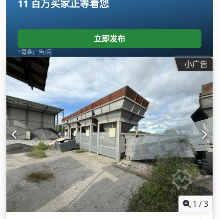
11 百万买家
正等着您
立即发布
*每条广告/月
小广告
1
/
3