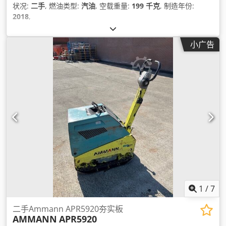
状况:
二手
, 燃油类型:
汽油
, 空载重量:
199 千克
, 制造年份:
2018
,
小广告
1
/
7
二手Ammann APR5920夯实板
AMMANN
APR5920