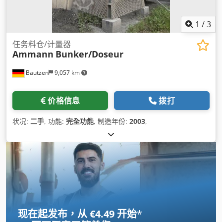
1
/
3
任务料仓/计量器
Ammann
Bunker/Doseur
Bautzen
9,057 km
价格信息
拨打
状况:
二手
, 功能:
完全功能
, 制造年份:
2003
,
现在起发布，从 €4.49 开始
*