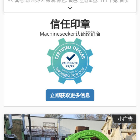
型:
其他
, 燃油类型:
柴油
, 颜色:
黄色
, 空载重量:
111 千克
, 首次
注册:
01/2006
, 制造年份:
2006
, 驾驶室:
其他
,
信任印章
Machineseeker认证经销商
立即获取更多信息
小广告