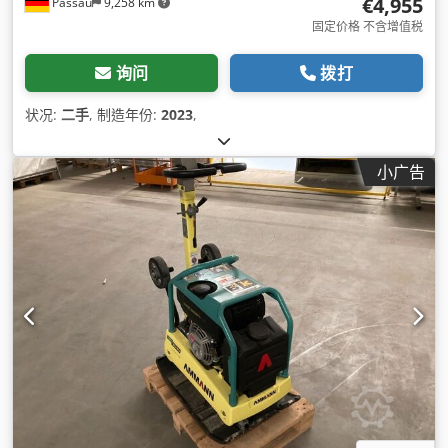
€4,955
Passau
9,258 km
固定价格 不含增值税
询问
拨打
状况:
二手
, 制造年份:
2023
,
小广告