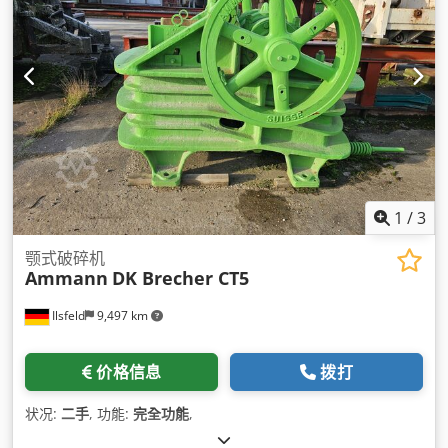
1
/
3
颚式破碎机
Ammann
DK Brecher CT5
Ilsfeld
9,497 km
价格信息
拨打
状况:
二手
, 功能:
完全功能
,