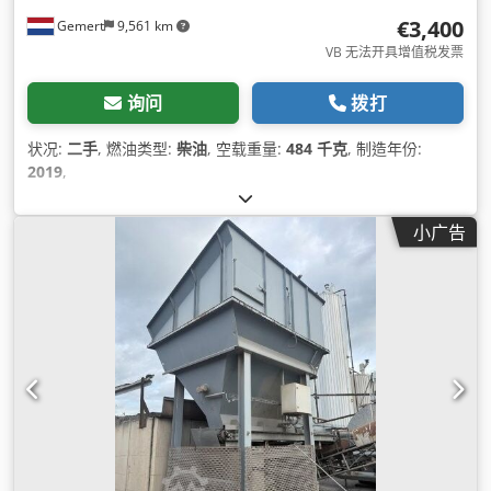
€3,400
Gemert
9,561 km
VB 无法开具增值税发票
询问
拨打
状况:
二手
, 燃油类型:
柴油
, 空载重量:
484 千克
, 制造年份:
2019
,
小广告