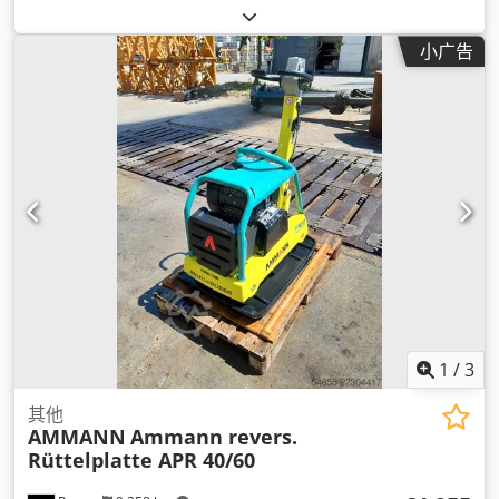
小广告
1
/
3
其他
AMMANN
Ammann revers.
Rüttelplatte APR 40/60