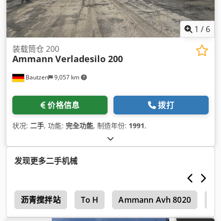
1
/
6
装载筒仓 200
Ammann
Verladesilo 200
Bautzen
9,057 km
价格信息
拨打
状况:
二手
, 功能:
完全功能
, 制造年份:
1991
,
发现更多二手机械
0
沥青搅拌站
To H
Ammann Avh 8020
Am