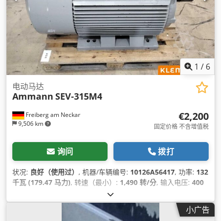
1
/
6
电动马达
Ammann
SEV-315M4
€2,200
Freiberg am Neckar
9,506 km
固定价格 不含增值税
询问
拨打
状况:
良好（使用过）
, 机器/车辆编号:
10126A56417
, 功率:
132
千瓦 (179.47 马力)
, 转速（最小）:
1,490 转/分
, 输入电压:
400
V
, 输入电流:
228 A
, 总重量:
1,020 千克
, 总长度:
1,200 毫米
, 总
宽度:
800 毫米
, 总高度:
1,100 毫米
,
小广告