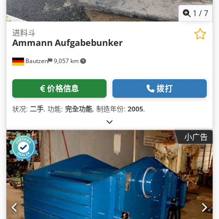
1
/
7
进料斗
Ammann
Aufgabebunker
Bautzen
9,057 km
价格信息
拨打
状况:
二手
, 功能:
完全功能
, 制造年份:
2005
,
小广告