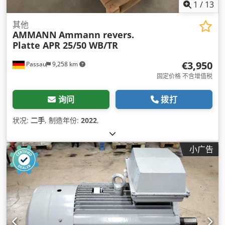
1
/
13
其他
AMMANN
Ammann revers.
Platte APR 25/50 WB/TR
€3,950
Passau
9,258 km
固定价格 不含增值税
询问
拨打
状况:
二手
, 制造年份:
2022
,
小广告