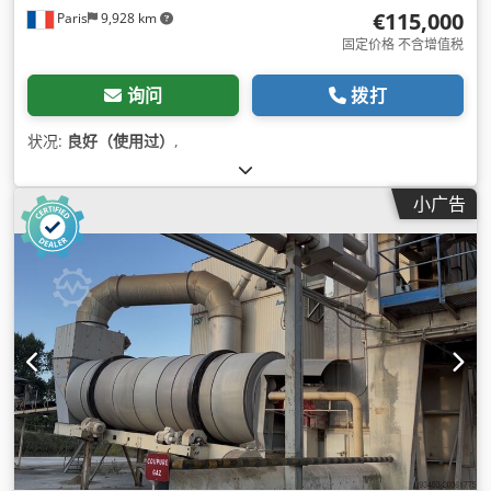
€115,000
Paris
9,928 km
固定价格 不含增值税
询问
拨打
状况:
良好（使用过）
,
小广告