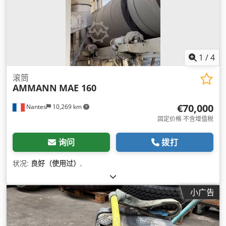
1
/
4
滚筒
AMMANN
MAE 160
€70,000
Nantes
10,269 km
固定价格 不含增值税
询问
拨打
状况:
良好（使用过）
,
小广告