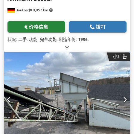
Bautzen
9,057 km
价格信息
拨打
状况:
二手
, 功能:
完全功能
, 制造年份:
1996
,
小广告