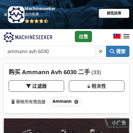
Machineseeker
前往应用
店内免费
出售
搜索
购买 Ammann Avh 6030 二手
(33)
过滤器
相关性
Ammann
移除所有筛选器
小广告