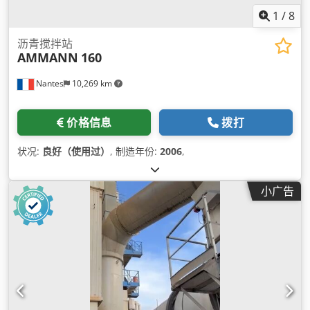
1
/
8
沥青搅拌站
AMMANN
160
Nantes
10,269 km
价格信息
拨打
状况:
良好（使用过）
, 制造年份:
2006
,
小广告