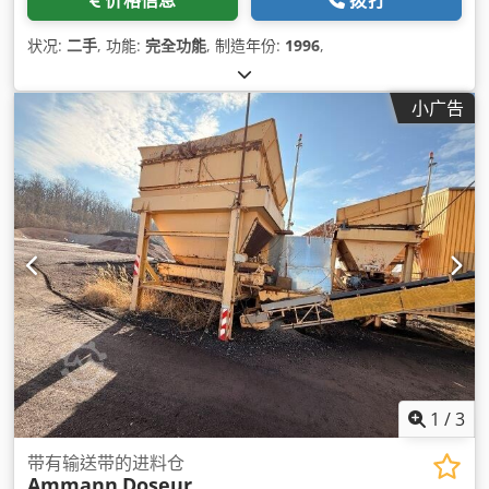
状况:
二手
, 功能:
完全功能
, 制造年份:
1996
,
小广告
1
/
3
带有输送带的进料仓
Ammann
Doseur