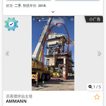
状况:
二手
, 制造年份:
2018
,
小广告
1
/
5
沥青搅拌站主塔
AMMANN