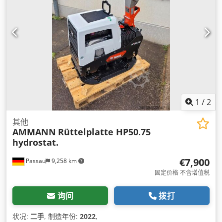
1
/
2
其他
AMMANN
Rüttelplatte HP50.75
hydrostat.
€7,900
Passau
9,258 km
固定价格 不含增值税
询问
拨打
状况:
二手
, 制造年份:
2022
,