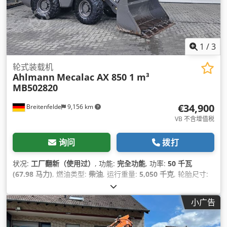
1
/
3
轮式装载机
Ahlmann
Mecalac AX 850 1 m³
MB502820
€34,900
Breitenfelde
9,156 km
VB 不含增值税
询问
拨打
状况:
工厂翻新（使用过）
, 功能:
完全功能
, 功率:
50 千瓦
(67.98 马力)
, 燃油类型:
柴油
, 运行重量:
5,050 千克
, 轮胎尺寸:
405/70 R 18
, 铲斗容量:
1 立方米
, 制造年份:
2023
, 运转小时:
570 h
, 设备:
UVV安全检查, 后部拾捡器, 托盘叉, 标准铲斗, 液压,
小广告
附加前照灯, 驾驶室
,