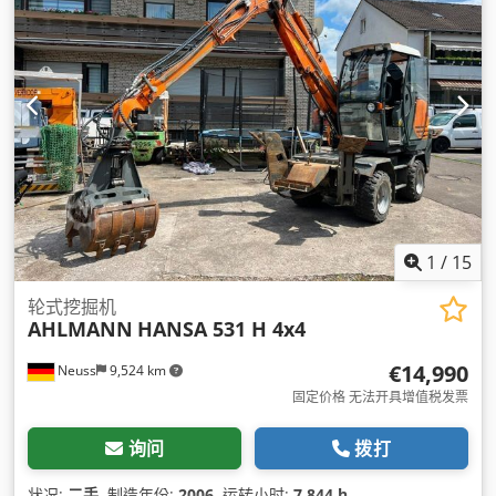
1
/
15
轮式挖掘机
AHLMANN
HANSA 531 H 4x4
€14,990
Neuss
9,524 km
固定价格 无法开具增值税发票
询问
拨打
状况:
二手
, 制造年份:
2006
, 运转小时:
7,844 h
,