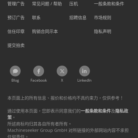
管理广告
常见问题 / 帮助
压机
一般条款和条件
预订广告
联系
招聘信息
市场规则
信任印章
购销合同示本
隐私声明
提交拍卖
Blog
Facebook
X
LinkedIn
本页面上的所有信息、报价和价格均不具约束力，仅供参考！
通过使用本页面，您即表示同意我们的
一般条款和条件
及
隐私政
策
。
所述商标均归其各自所有者所有。
Machineseeker Group GmbH 对所链接的外部网站内容不承担
任何责任。