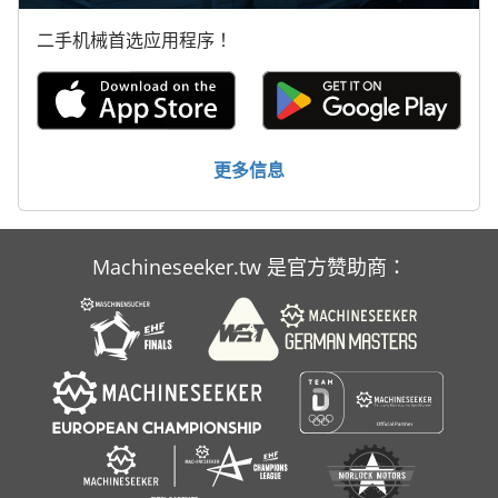
二手机械首选应用程序！
Ammann Acr 68
Ammann Av 20
Dmu 80 T
更多信息
Elu Mff 80
Gehl Ctl 80
Machineseeker.tw 是官方赞助商：
Sus 80