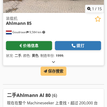
1
/
15
装载机
Ahlmann
85
Goudriaan
9,584 km
价格信息
拨打
状况:
二手
, 颜色:
黄色
, 制造年份:
1999
,
保存搜索
二手Ahlmann Al 80
(6)
现在在整个 Machineseeker 上查找，超过 200,000 台