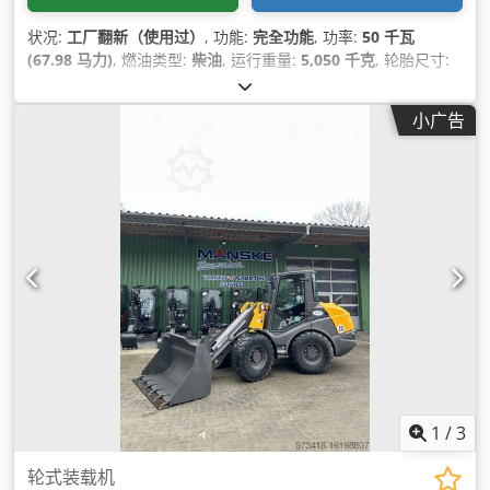
状况:
工厂翻新（使用过）
, 功能:
完全功能
, 功率:
50 千瓦
(67.98 马力)
, 燃油类型:
柴油
, 运行重量:
5,050 千克
, 轮胎尺寸:
405/70 R 18
, 铲斗容量:
1 立方米
, 制造年份:
2023
, 运转小时:
800 h
, 设备:
UVV安全检查, 后部拾捡器, 托盘叉, 标准铲斗, 液压,
小广告
附加前照灯, 驾驶室
,
1
/
3
轮式装载机