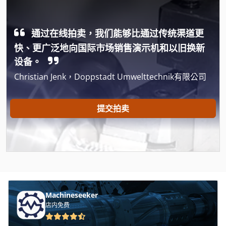
Ahlmann Az 14
通过在线拍卖，我们能够比通过传统渠道更
Ahlmann Az 150
快、更广泛地向国际市场销售演示机和以旧换新
Alg 100
设备。
Christian Jenk，Doppstadt Umwelttechnik有限公司
Almi Al 33
Altivar 58
提交拍卖
Alu
Alzmetall Ab
Alzmetall Ac 32
Alzmetall Gs 1400
Machineseeker
Alztronic 16
店内免费
Ammann Ac 70