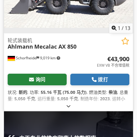
1
/
13
轮式装载机
Ahlmann
Mecalac AX 850
€43,900
Schorfheide
9,019 km
EXW VB 不含增值税
询问
拨打
状况:
新的
, 功率:
55.16 千瓦 (75.00 马力)
, 燃油类型:
柴油
, 总重
量:
5,050 千克
, 运行重量:
5,050 千克
, 制造年份:
2023
, 运转小
时:
1 h
, 机器/车辆编号:
685239865
, 设备:
4合1铲斗, UVV安全
检查, 全轮驱动, 托盘叉, 标准铲斗, 驾驶室
,