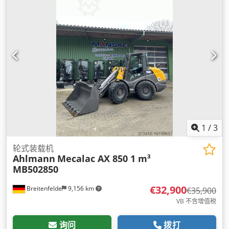
1
/
3
轮式装载机
Ahlmann
Mecalac AX 850 1 m³
MB502850
€32,900
Breitenfelde
9,156 km
€35,900
VB 不含增值税
询问
拨打