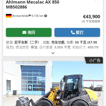
Ahlmann
Mecalac AX 850
MB502886
€43,900
Breitenfelde
9,156 km
VB 不含增值税
询问
拨打
状况:
近乎全新（二手）
, 功能:
完全功能
, 功率:
50 千瓦 (67.98
马力)
, 燃油类型:
柴油
, 运行重量:
5,050 千克
, 轮胎尺寸:
405/70
R 18
, 制造年份:
2023
, 运转小时:
150 h
, 设备:
UVV安全检查, 后
部拾捡器, 托盘叉, 标准铲斗, 液压, 附加前照灯, 驾驶室
,
小广告