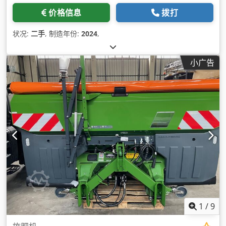
价格信息
拨打
状况:
二手
, 制造年份:
2024
,
小广告
1
/
9