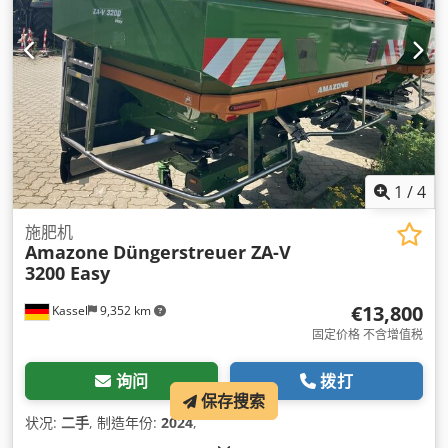
1
/
4
施肥机
Amazone
Düngerstreuer ZA-V
3200 Easy
€13,800
Kassel
9,352 km
固定价格 不含增值税
询问
拨打
保存搜索
状况:
二手
, 制造年份:
2024
,