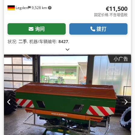
€11,500
Legden
9,528 km
固定价格 不含增值税
询问
拨打
状况:
二手
, 机器/车辆编号:
8427
,
小广告