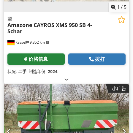
1
/
5
犁
Amazone
CAYROS XMS 950 SB 4-
Schar
Kassel
9,352 km
价格信息
拨打
状况:
二手
, 制造年份:
2024
,
小广告