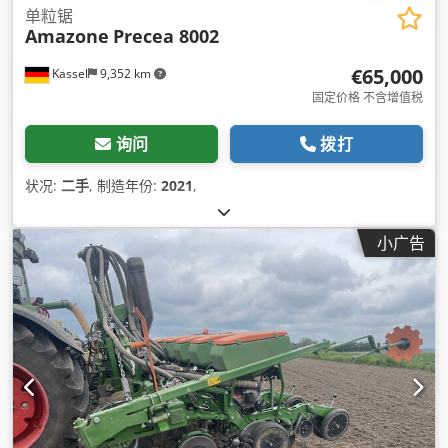
单粒锯
Amazone
Precea 8002
€65,000
Kassel
9,352 km
固定价格 不含增值税
询问
拨打
状况:
二手
, 制造年份:
2021
,
小广告