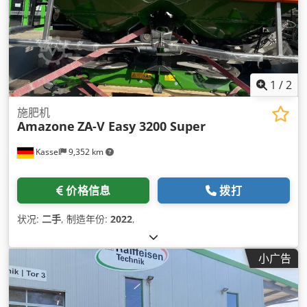
1
/
2
施肥机
Amazone
ZA-V Easy 3200 Super
Kassel
9,352 km
价格信息
拨打
状况:
二手
, 制造年份:
2022
,
小广告