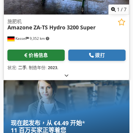
1
/
7
施肥机
Amazone
ZA-TS Hydro 3200 Super
Kassel
9,352 km
价格信息
拨打
状况:
二手
, 制造年份:
2023
,
现在起发布，从 €4.49 开始
*
11 百万买家
正等着您