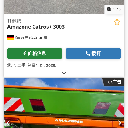
1
/
2
其他耙
Amazone
Catros+ 3003
Kassel
9,352 km
价格信息
拨打
状况:
二手
, 制造年份:
2023
,
小广告