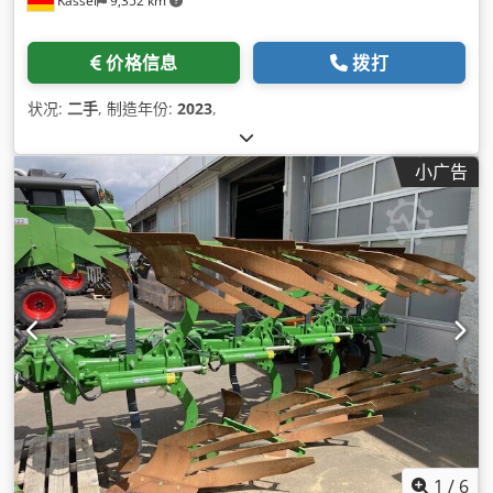
Kassel
9,352 km
价格信息
拨打
状况:
二手
, 制造年份:
2023
,
小广告
1
/
6