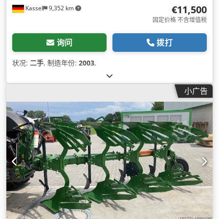
€11,500
Kassel
9,352 km
固定价格 不含增值税
询问
拨打
状况:
二手
, 制造年份:
2003
,
小广告