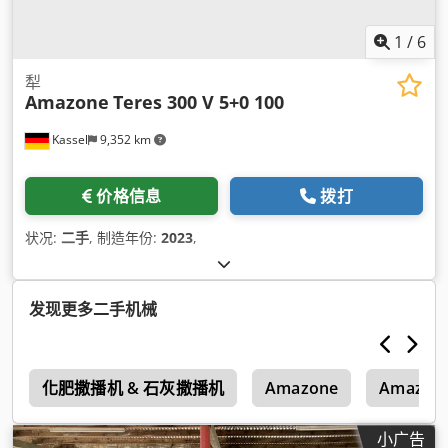
1
/
6
犁
Amazone
Teres 300 V 5+0 100
Kassel
9,352 km
价格信息
拨打
状况:
二手
, 制造年份:
2023
,
发现更多二手机械
1
化肥撒播机 & 石灰撒播机
Amazone
Amazone
小广告