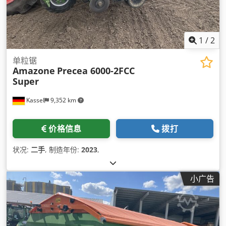
1
/
2
单粒锯
Amazone
Precea 6000-2FCC
Super
Kassel
9,352 km
价格信息
拨打
状况:
二手
, 制造年份:
2023
,
小广告