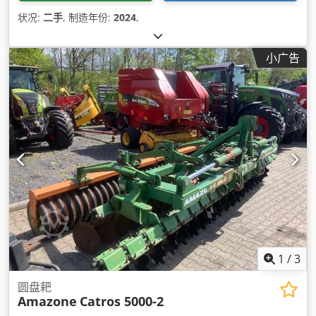
状况:
二手
, 制造年份:
2024
,
小广告
1
/
3
圆盘耙
Amazone
Catros 5000-2