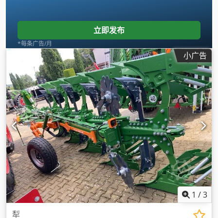
立即发布
*每条广告/月
小广告
1
/
3
犁