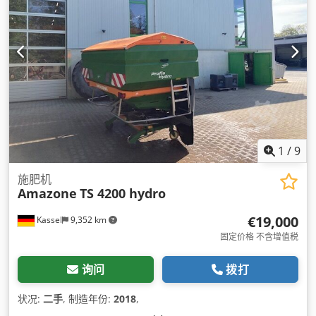
1
/
9
施肥机
Amazone
TS 4200 hydro
€19,000
Kassel
9,352 km
固定价格 不含增值税
询问
拨打
状况:
二手
, 制造年份:
2018
,