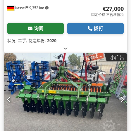
€27,000
Kassel
9,352 km
固定价格 不含增值税
询问
拨打
状况:
二手
, 制造年份:
2020
,
小广告