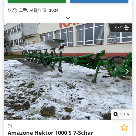
状况:
二手
, 制造年份:
2024
,
小广告
1
/
5
犁
Amazone
Hektor 1000 S 7-Schar