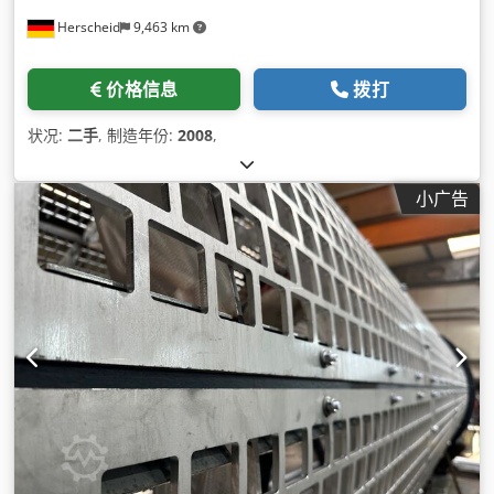
Herscheid
9,463 km
价格信息
拨打
状况:
二手
, 制造年份:
2008
,
小广告