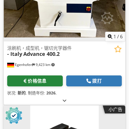
1
/
6
涂刷机，成型机，锯切光学器件
- Italy
Advance 400.2
Egenhofen
9,423 km
价格信息
拨打
状况:
新的
, 制造年份:
2026
,
小广告