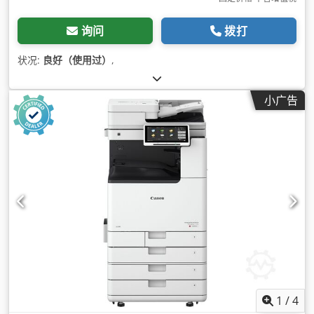
询问
拨打
状况:
良好（使用过）
,
小广告
1
/
4