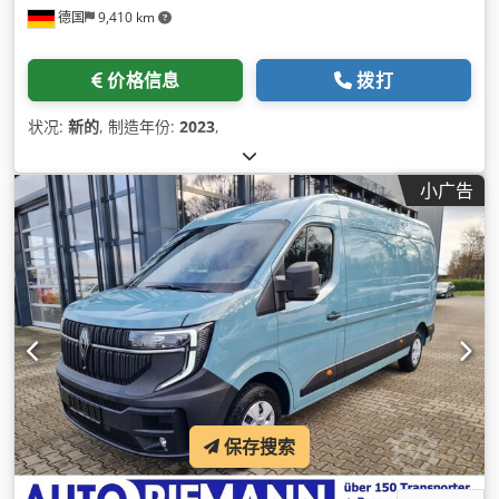
德国
9,410 km
价格信息
拨打
状况:
新的
, 制造年份:
2023
,
小广告
保存搜索