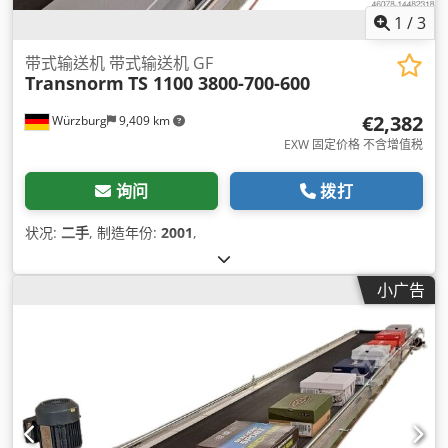
1
/
3
带式输送机 带式输送机 GF
Transnorm
TS 1100 3800-700-600
€2,382
Würzburg
9,409 km
EXW 固定价格 不含增值税
询问
拨打
状况:
二手
, 制造年份:
2001
,
小广告