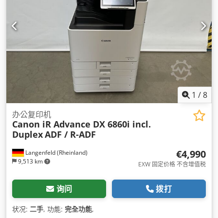
1
/
8
办公复印机
Canon iR Advance DX 6860i incl.
Duplex
ADF / R-ADF
€4,990
Langenfeld (Rheinland)
9,513 km
EXW 固定价格 不含增值税
询问
拨打
状况:
二手
, 功能:
完全功能
,