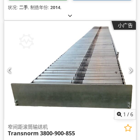
状况:
二手
, 制造年份:
2014
,
小广告
1
/
6
窄间距滚筒输送机
Transnorm
3800-900-855