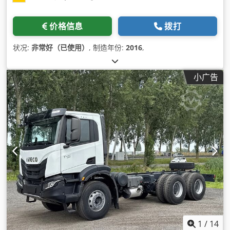
价格信息
拨打
状况:
非常好（已使用）
, 制造年份:
2016
,
小广告
1
/
14