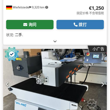
€1,250
Wiefelstede
9,320 km
固定价格 不含增值税
询问
拨打
状况:
二手
,
小广告