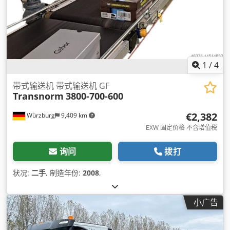
1
/
4
带式输送机 带式输送机 GF
Transnorm
3800-700-600
€2,382
Würzburg
9,409 km
EXW 固定价格 不含增值税
询问
拨打
状况:
二手
, 制造年份:
2008
,
小广告