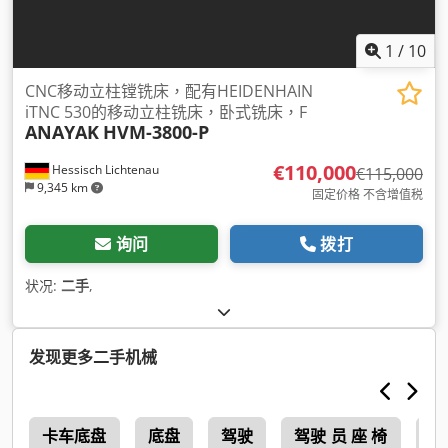
1
/
10
CNC移动立柱镗铣床，配有HEIDENHAIN
iTNC 530的移动立柱铣床，卧式铣床，F
ANAYAK
HVM-3800-P
€110,000
Hessisch Lichtenau
€115,000
9,345 km
固定价格 不含增值税
询问
拨打
状况:
二手
,
发现更多二手机械
机
卡车底盘
底盘
驾驶
驾驶 员 座 椅
Pt