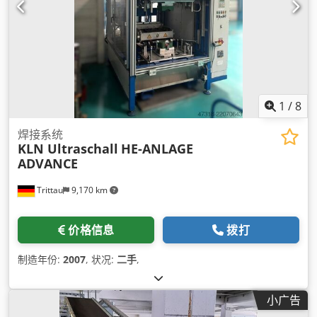
1
/
8
焊接系统
KLN Ultraschall
HE-ANLAGE
ADVANCE
Trittau
9,170 km
价格信息
拨打
制造年份:
2007
, 状况:
二手
,
小广告