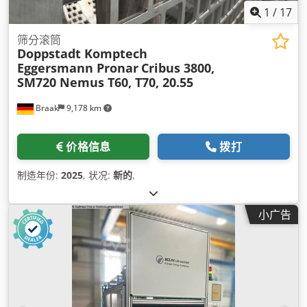
1
/
17
筛分滚筒
Doppstadt Komptech
Eggersmann Pronar
Cribus 3800,
SM720 Nemus T60, T70, 20.55
Braak
9,178 km
价格信息
拨打
制造年份:
2025
, 状况:
新的
,
小广告