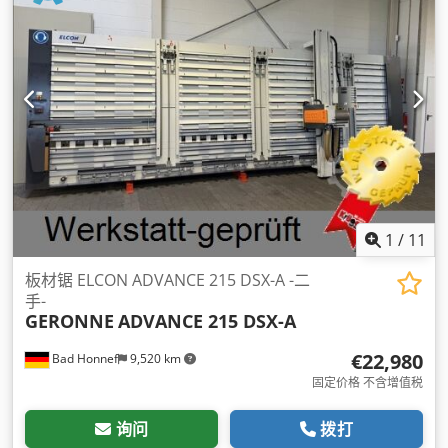
1
/
11
板材锯 ELCON ADVANCE 215 DSX-A -二
手-
GERONNE
ADVANCE 215 DSX-A
€22,980
Bad Honnef
9,520 km
固定价格 不含增值税
询问
拨打