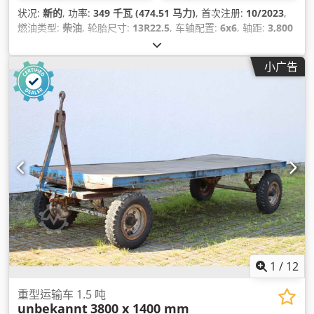
状况:
新的
, 功率:
349 千瓦 (474.51 马力)
, 首次注册:
10/2023
,
燃油类型:
柴油
, 轮胎尺寸:
13R22.5
, 车轴配置:
6x6
, 轴距:
3,800
毫米
, 燃料:
柴油
, 燃油箱容量:
390 l
, 颜色:
白色
, 驾驶室:
日间驾
驶室
, 齿轮类型:
机械的
, 排放等级:
欧 3
, 悬挂系统:
钢
, 制造年份:
小广告
2023
, 设备:
空调
,
1
/
12
重型运输车 1.5 吨
unbekannt
3800 x 1400 mm