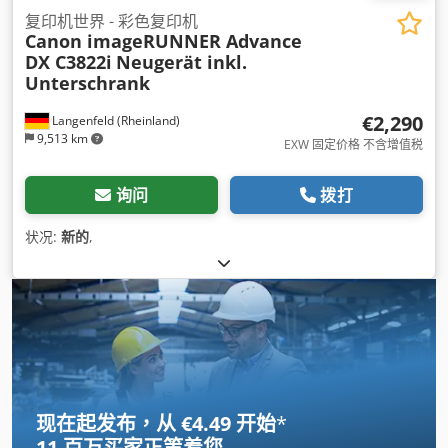
复印机世界 - 彩色复印机
Canon imageRUNNER Advance
DX C3822i
Neugerät inkl.
Unterschrank
€2,290
Langenfeld (Rheinland)
9,513 km
EXW 固定价格 不含增值税
询问
拨打
状况:
新的
,
现在起发布，从 €4.49 开始
*
11 百万买家
正等着您