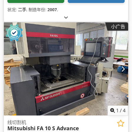
状况:
二手
, 制造年份:
2007
,
小广告
1
/
4
线切割机
Mitsubishi
FA 10 S Advance