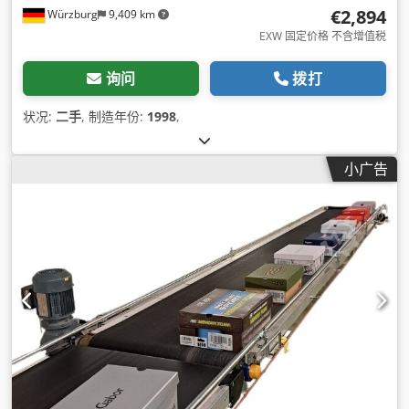
€2,894
Würzburg
9,409 km
EXW 固定价格 不含增值税
询问
拨打
状况:
二手
, 制造年份:
1998
,
小广告