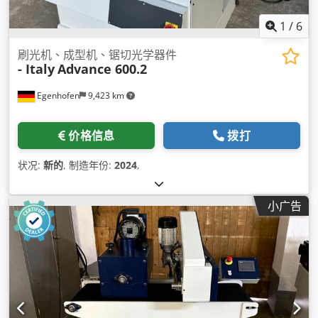
1
/
6
刷光机、成型机、锯切光学器件
- Italy
Advance 600.2
Egenhofen
9,423 km
价格信息
拨打
状况:
新的
, 制造年份:
2024
,
小广告