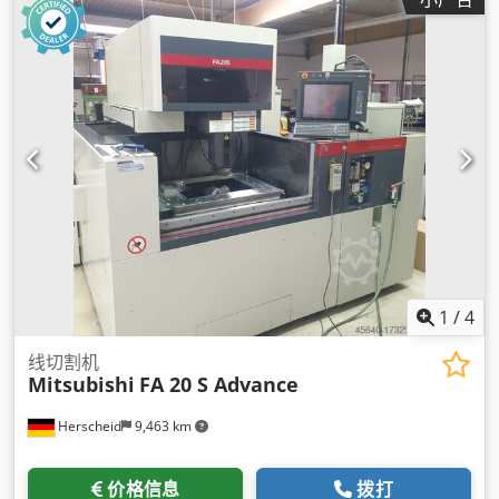
8,480 毫米
, 总宽度:
2,500 毫米
, 总高度:
3,440 毫米
, 制造年份:
2026
, 设备:
空调, 蓝牙
,
1
/
4
线切割机
Mitsubishi
FA 20 S Advance
Herscheid
9,463 km
价格信息
拨打