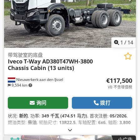
1
/
14
带驾驶室的底盘
Iveco
T-Way AD380T47WH-3800
Chassis Cabin (13 units)
€117,500
Nieuwerkerk aan den IJssel
9,594 km
VB 不含增值税
询问
拨打
状况:
新的
, 功率:
349 千瓦 (474.51 马力)
, 首次注册:
05/2026
,
燃油类型:
柴油
, 轮胎尺寸:
13R22.5
, 车轴配置:
6x6
, 轴距:
3,800
毫米
, 燃料:
柴油
, 燃油箱容量:
390 l
, 颜色:
白色
, 驾驶室:
日间驾
驶室
, 齿轮类型:
机械的
, 排放等级:
欧 3
, 悬挂系统:
钢
, 总长度:
小广告