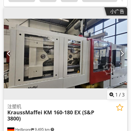
小广告
1
/
3
注塑机
KraussMaffei
KM 160-180 EX (S&P
3800)
Heilbronn
9,495 km