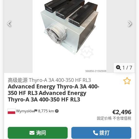
1
/
7
高级能源 Thyro-A 3A 400-350 HF RL3
Advanced Energy Thyro-A 3A 400-
350 HF RL3
Advanced Energy
Thyro-A 3A 400-350 HF RL3
€2,496
Wymysłów
8,775 km
固定价格 不含增值税
询问
拨打