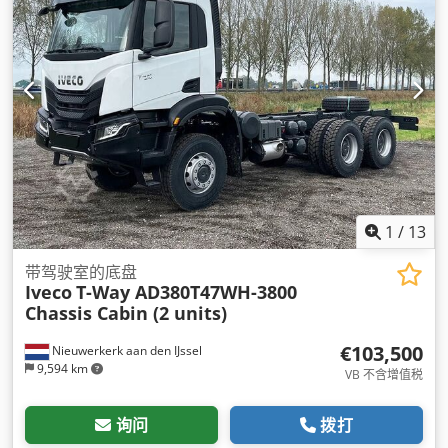
1
/
13
带驾驶室的底盘
Iveco
T-Way AD380T47WH-3800
Chassis Cabin (2 units)
€103,500
Nieuwerkerk aan den IJssel
9,594 km
VB 不含增值税
询问
拨打