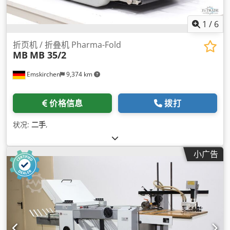
1
/
6
折页机 / 折叠机 Pharma-Fold
MB
MB 35/2
Emskirchen
9,374 km
价格信息
拨打
状况:
二手
,
小广告