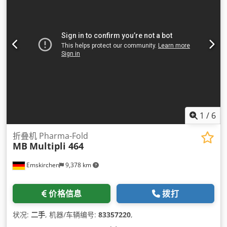
1
/
6
折叠机 Pharma-Fold
MB
Multipli 464
Emskirchen
9,378 km
价格信息
拨打
状况:
二手
, 机器/车辆编号:
83357220
,