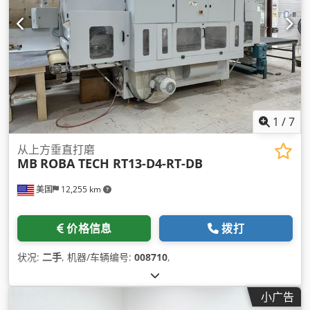
1
/
7
从上方垂直打磨
MB
ROBA TECH RT13-D4-RT-DB
美国
12,255 km
价格信息
拨打
状况:
二手
, 机器/车辆编号:
008710
,
小广告