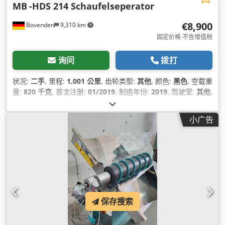
MB
-HDS 214 Schaufelseperator
€8,900
Bovenden
9,310 km
固定价格 不含增值税
询问
拨打
状况:
二手
, 里程:
1,001 公里
, 齿轮类型:
其他
, 颜色:
黑色
, 空载重
量:
820 千克
, 首次注册:
01/2019
, 制造年份:
2019
, 驾驶室:
其他
,
小广告
保存搜索