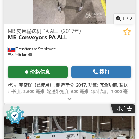
1
/
2
MB 皮带输送机 PA ALL（2017年）
MB Conveyors
PA ALL
Trenčianske Stankovce
8,946 km
价格信息
拨打
状况:
非常好（已使用）
, 制造年份:
2017
, 功能:
完全功能
, 输送
带长度:
3,600 毫米
, 输送带宽度:
600 毫米
, 卸料高度:
1,000 毫
米
, 设备:
文档 / 手册, 铭牌可用
,
小广告