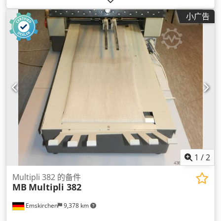
小广告
1
/
2
Multipli 382 的备件
MB
Multipli 382
Emskirchen
9,378 km