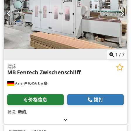
1
/
7
磨床
MB
Fentech Zwischenschliff
Aalen
9,456 km
价格信息
拨打
状况:
新的
,