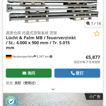
1
/
14
高架仓库 托盘式货架系统 货架
Lücht & Palm MB / feuerverzinkt
/
St.: 4.000 x 900 mm / Tr. 5.015
mm
€5,877
Neukamperfehn
9,347 km
固定价格 不含增值税
询问
拨打
状况:
良好（使用过）
,
小广告