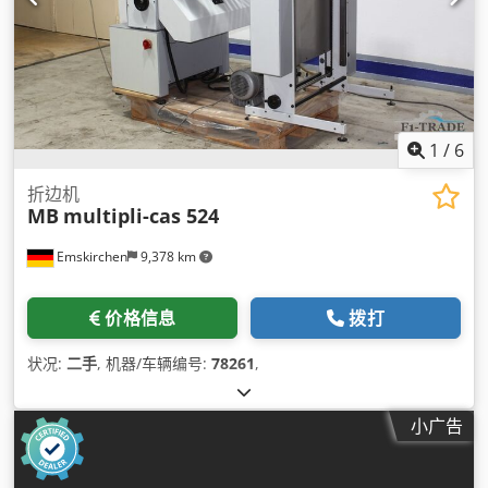
1
/
6
折边机
MB
multipli-cas 524
Emskirchen
9,378 km
价格信息
拨打
状况:
二手
, 机器/车辆编号:
78261
,
小广告