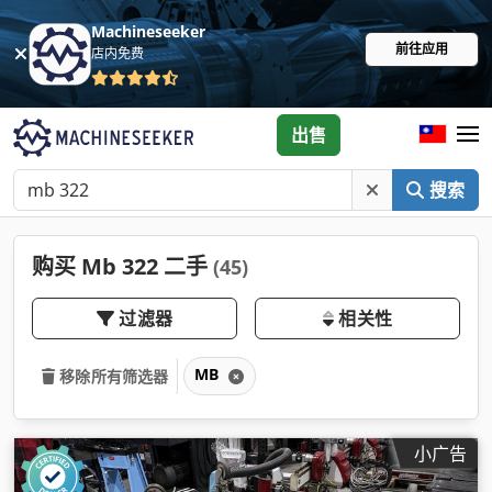
Machineseeker
前往应用
店内免费
出售
搜索
购买 Mb 322 二手
(45)
过滤器
相关性
MB
移除所有筛选器
小广告