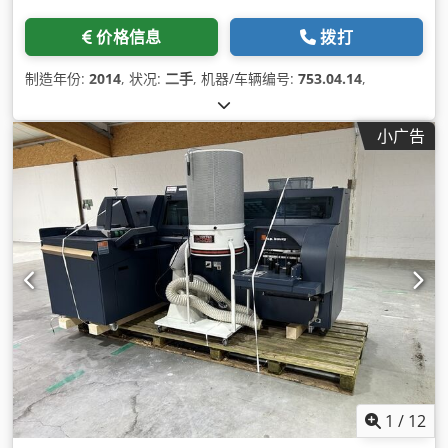
价格信息
拨打
制造年份:
2014
, 状况:
二手
, 机器/车辆编号:
753.04.14
,
小广告
1
/
12