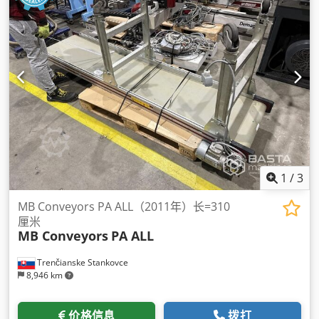
1
/
3
MB Conveyors PA ALL（2011年）长=310
厘米
MB Conveyors
PA ALL
Trenčianske Stankovce
8,946 km
价格信息
拨打