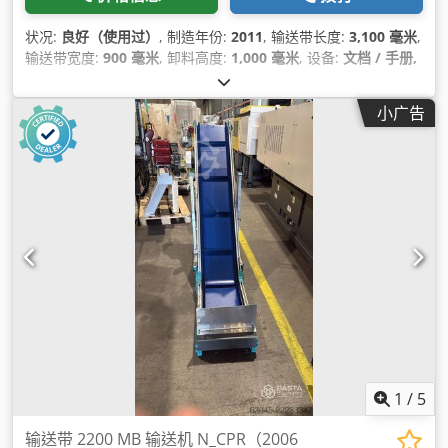
状况:
良好（使用过）
, 制造年份:
2011
, 输送带长度:
3,100 毫米
,
输送带宽度:
900 毫米
, 卸料高度:
1,000 毫米
, 设备:
文档 / 手册,
铭牌可用
,
小广告
1
/
5
输送带 2200 MB 输送机 N_CPR（2006