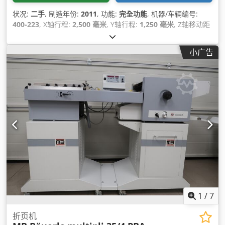
状况:
二手
, 制造年份:
2011
, 功能:
完全功能
, 机器/车辆编号:
400-223
, X轴行程:
2,500 毫米
, Y轴行程:
1,250 毫米
, Z轴移动距
离:
200 毫米
, X轴进给速度:
20,000 米/分钟
, Y轴进给速度:
20,000 米/分钟
, Z轴进给速度:
20,000 米/分钟
, 安装直径:
40 毫
小广告
米
, 桌面长度:
2,500 毫米
, 工作台宽度:
1,250 毫米
, 主轴转速
（最小）:
100 转/分
, 主轴速度（最大）:
30,000 转/分
, X轴快进:
20,000 米/分钟
, Y轴快速移动:
20,000 米/分钟
, Z轴快速移动:
20,000 米/分钟
, 工具直径 工具径:
20 毫米
, 刀库刀位数量:
30
,
1
/
7
折页机