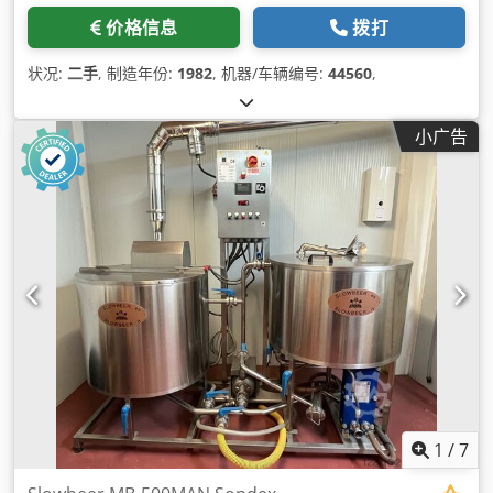
价格信息
拨打
状况:
二手
, 制造年份:
1982
, 机器/车辆编号:
44560
,
小广告
1
/
7