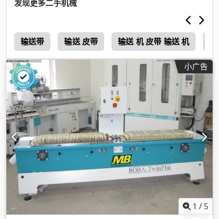
发现更多二手机械
r
输送带
输送 皮带
输送 机 皮带 输送 机
皮
小广告
1
/
5