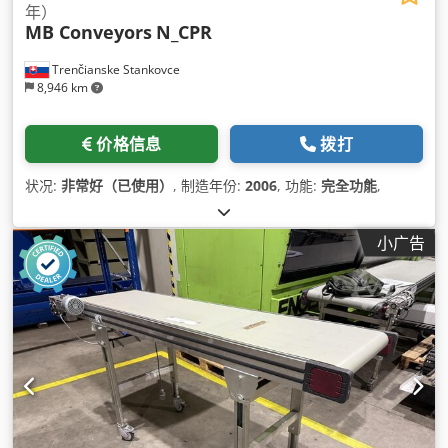
年）
MB Conveyors
N_CPR
Trenčianske Stankovce
8,946 km
价格信息
拨打
状况:
非常好（已使用）
, 制造年份:
2006
, 功能:
完全功能
,
小广告