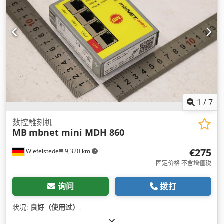
1
/
7
数控雕刻机
MB
mbnet mini MDH 860
€275
Wiefelstede
9,320 km
固定价格 不含增值税
询问
拨打
状况:
良好（使用过）
,