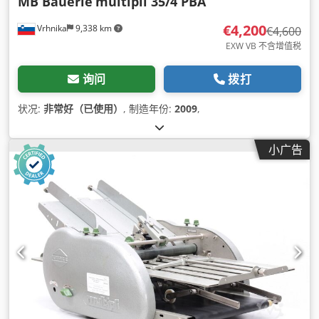
MB Bäuerle
multipli 35/4 PBA
€4,200
Vrhnika
9,338 km
€4,600
EXW VB 不含增值税
询问
拨打
状况:
非常好（已使用）
, 制造年份:
2009
,
小广告