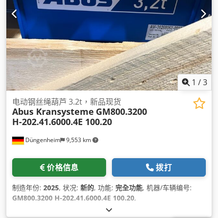
1
/
3
电动钢丝绳葫芦 3.2t，新品现货
Abus Kransysteme
GM800.3200
H-202.41.6000.4E 100.20
Düngenheim
9,553 km
价格信息
拨打
制造年份:
2025
, 状况:
新的
, 功能:
完全功能
, 机器/车辆编号:
GM800.3200 H-202.41.6000.4E 100.20
,