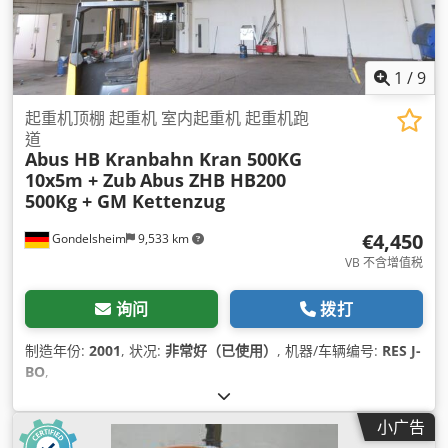
1
/
9
起重机顶棚 起重机 室内起重机 起重机跑
道
Abus HB Kranbahn Kran 500KG
10x5m + Zub
Abus ZHB HB200
500Kg + GM Kettenzug
€4,450
Gondelsheim
9,533 km
VB 不含增值税
询问
拨打
制造年份:
2001
, 状况:
非常好（已使用）
, 机器/车辆编号:
RES J-
BO
,
小广告