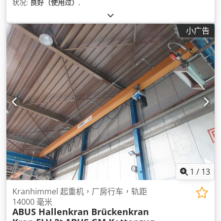
状况:
良好（使用过）
,
小广告
1
/
13
Kranhimmel 起重机，厂房行车，轨距
14000 毫米
ABUS Hallenkran Brückenkran