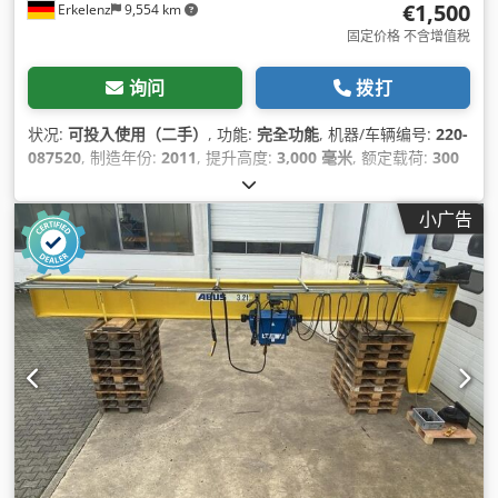
€1,500
Erkelenz
9,554 km
固定价格 不含增值税
询问
拨打
状况:
可投入使用（二手）
, 功能:
完全功能
, 机器/车辆编号:
220-
087520
, 制造年份:
2011
, 提升高度:
3,000 毫米
, 额定载荷:
300
千克
, 提升速度:
66 毫米/秒
, 输入电压:
400 V
, 输入频率:
50 赫
兹
,
小广告