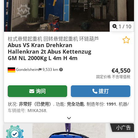
1
/
10
柱式悬臂起重机 回转悬臂起重机 环链葫芦
Abus VS Kran Drehkran
Hallenkran 2t
Abus Kettenzug
GM NL 2000Kg L 4m H 4m
€4,550
Gondelsheim
9,533 km
固定价格 不含增值税
询问
拨打
状况:
非常好（已使用）
, 功能:
完全功能
, 制造年份:
1991
, 机器/
车辆编号:
MIKA268
,
小广告