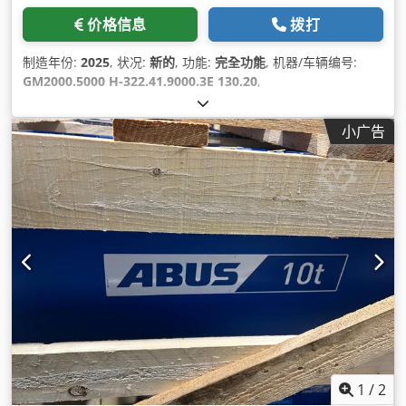
价格信息
拨打
制造年份:
2025
, 状况:
新的
, 功能:
完全功能
, 机器/车辆编号:
GM2000.5000 H-322.41.9000.3E 130.20
,
小广告
1
/
2