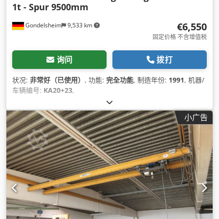
1t - Spur 9500mm
€6,550
Gondelsheim
9,533 km
固定价格 不含增值税
询问
拨打
状况:
非常好（已使用）
, 功能:
完全功能
, 制造年份:
1991
, 机器/
车辆编号:
KA20+23
,
小广告