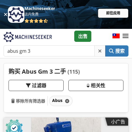
Machineseeker
前往应用
店内免费
出售
搜索
购买 Abus Gm 3 二手
(115)
过滤器
相关性
Abus
移除所有筛选器
小广告