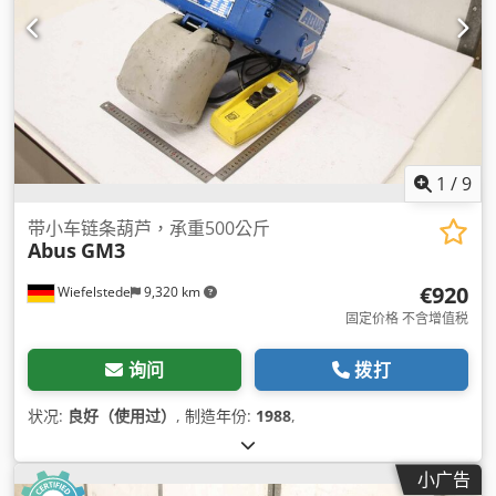
1
/
9
带小车链条葫芦，承重500公斤
Abus
GM3
€920
Wiefelstede
9,320 km
固定价格 不含增值税
询问
拨打
状况:
良好（使用过）
, 制造年份:
1988
,
小广告