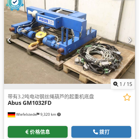
1
/
15
带有3.2吨电动钢丝绳葫芦的起重机底盘
Abus
GM1032FD
Wiefelstede
9,320 km
价格信息
拨打