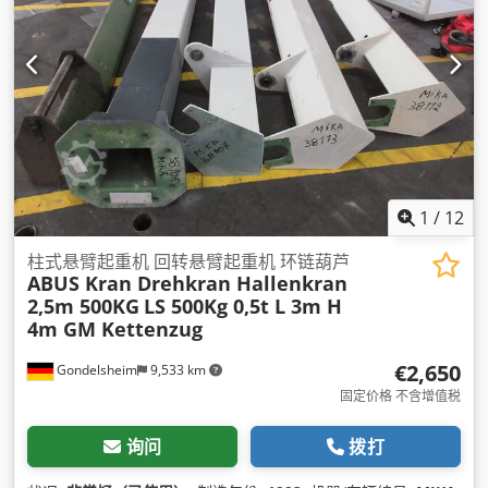
1
/
12
柱式悬臂起重机 回转悬臂起重机 环链葫芦
ABUS Kran Drehkran Hallenkran
2,5m 500KG
LS 500Kg 0,5t L 3m H
4m GM Kettenzug
€2,650
Gondelsheim
9,533 km
固定价格 不含增值税
询问
拨打