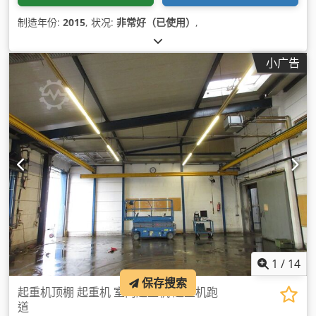
制造年份:
2015
, 状况:
非常好（已使用）
,
小广告
1
/
14
保存搜索
起重机顶棚 起重机 室内起重机 起重机跑
道