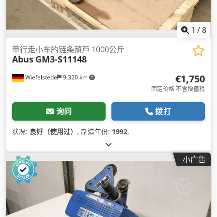
1
/
8
带行走小车的链条葫芦 1000公斤
Abus
GM3-S11148
€1,750
Wiefelstede
9,320 km
固定价格 不含增值税
询问
拨打
状况:
良好（使用过）
, 制造年份:
1992
,
小广告