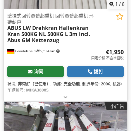
1
/
8
壁挂式回转悬臂起重机 回转悬臂起重机 环
链葫芦
ABUS LW Drehkran Hallenkran
Kran 500KG
NL 500KG L 3m incl.
Abus GM Kettenzug
€1,950
Gondelsheim
9,534 km
固定价格 不含增值税
询问
拨打
状况:
非常好（已使用）
, 功能:
完全功能
, 制造年份:
2006
, 机器/
车辆编号:
MIKA38005
,
小广告