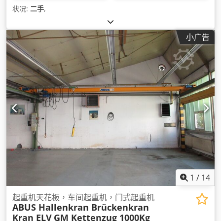
状况:
二手
,
小广告
1
/
14
起重机天花板，车间起重机，门式起重机
ABUS Hallenkran Brückenkran
Kran ELV
GM Kettenzug 1000Kg