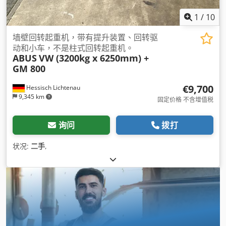
1
/
10
墙壁回转起重机，带有提升装置、回转驱
动和小车，不是柱式回转起重机。
ABUS
VW (3200kg x 6250mm) +
GM 800
€9,700
Hessisch Lichtenau
9,345 km
固定价格 不含增值税
询问
拨打
状况:
二手
,