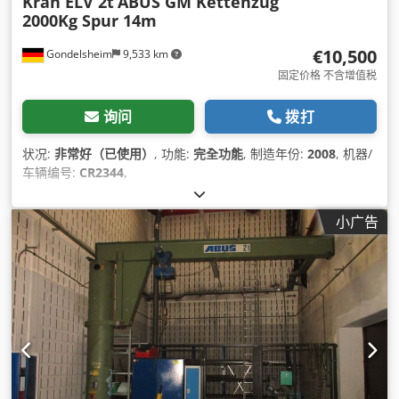
Kran ELV 2t
ABUS GM Kettenzug
2000Kg Spur 14m
€10,500
Gondelsheim
9,533 km
固定价格 不含增值税
询问
拨打
状况:
非常好（已使用）
, 功能:
完全功能
, 制造年份:
2008
, 机器/
车辆编号:
CR2344
,
小广告