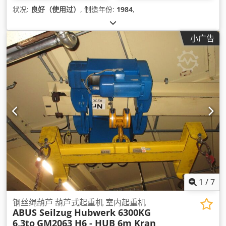
状况:
良好（使用过）
, 制造年份:
1984
,
小广告
1
/
7
钢丝绳葫芦 葫芦式起重机 室内起重机
ABUS Seilzug Hubwerk 6300KG
6,3to
GM2063 H6 - HUB 6m Kran