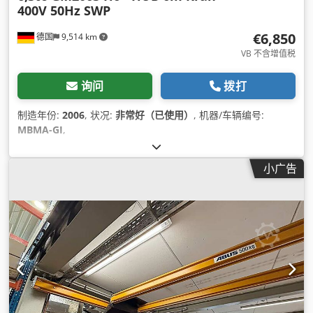
400V 50Hz SWP
€6,850
德国
9,514 km
VB 不含增值税
询问
拨打
制造年份:
2006
, 状况:
非常好（已使用）
, 机器/车辆编号:
MBMA-GI
,
小广告