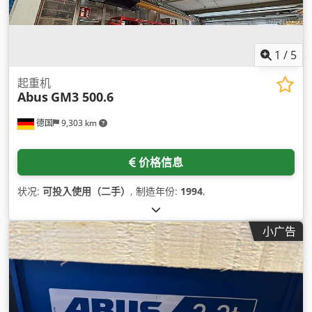
1
/
5
起重机
Abus
GM3 500.6
德国
9,303 km
价格信息
状况:
可投入使用（二手）
, 制造年份:
1994
,
小广告