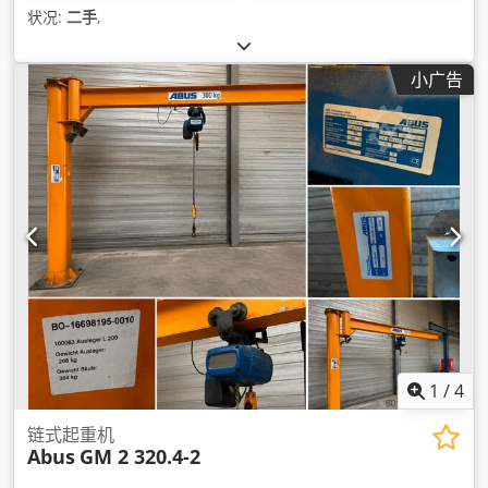
状况:
二手
,
小广告
1
/
4
链式起重机
Abus
GM 2 320.4-2