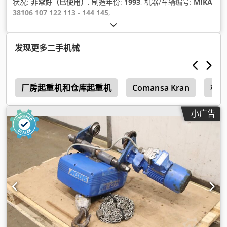
状况:
非常好（已使用）
, 制造年份:
1993
, 机器/车辆编号:
MIKA
38106 107 122 113 - 144 145
,
发现更多二手机械
绳
厂房起重机和仓库起重机
Comansa Kran
桥式
小广告