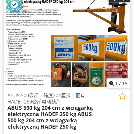
1
/
15
ABUS 500公斤，跨度204厘米，配有
HADEF 250公斤电动葫芦
ABUS 500 kg 204 cm z wciągarką
elektryczną HADEF 250 kg
ABUS
500 kg 204 cm z wciągarką
elektryczną HADEF 250 kg