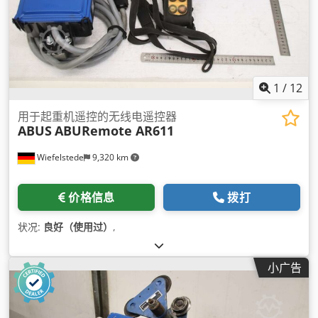
1
/
12
用于起重机遥控的无线电遥控器
ABUS
ABURemote AR611
Wiefelstede
9,320 km
价格信息
拨打
状况:
良好（使用过）
,
小广告