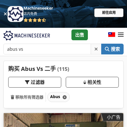
Machineseeker
前往应用
店内免费
出售
搜索
购买 Abus Vs 二手
(115)
过滤器
相关性
Abus
移除所有筛选器
小广告