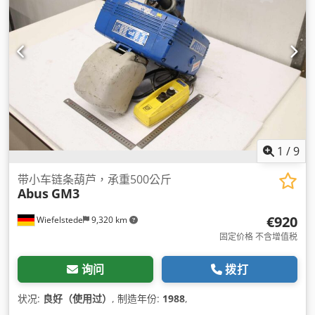
1
/
9
带小车链条葫芦，承重500公斤
Abus
GM3
€920
Wiefelstede
9,320 km
固定价格 不含增值税
询问
拨打
状况:
良好（使用过）
, 制造年份:
1988
,