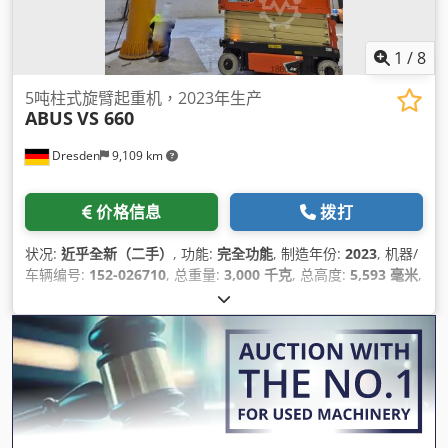
1
/
8
5吨柱式旋臂起重机，2023年生产
ABUS
VS 660
Dresden
9,109 km
价格信息
拨打
状况:
近乎全新（二手）
, 功能:
完全功能
, 制造年份:
2023
, 机器/
车辆编号:
152-026710
, 总重量:
3,000 千克
, 总高度:
5,593 毫米
,
总宽度:
1,340 毫米
, 额定载荷:
5,000 千克
, 功率:
4.63 千瓦
(6.30 马力)
, 主提升速度:
4,000 毫米/分钟
, 微调提升速度:
12 毫
米/秒
, 喉深:
4,000 毫米
, 作业高度:
4,500 毫米
, 运转小时:
20 h
,
设备:
文档 / 手册
,