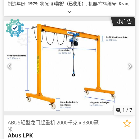
制造年份:
1979
, 状况:
非常好（已使用）
, 机器/车辆编号:
Kran
,
小广告
1
/
7
ABUS轻型龙门起重机 2000千克 x 3300毫
米
Abus
LPK