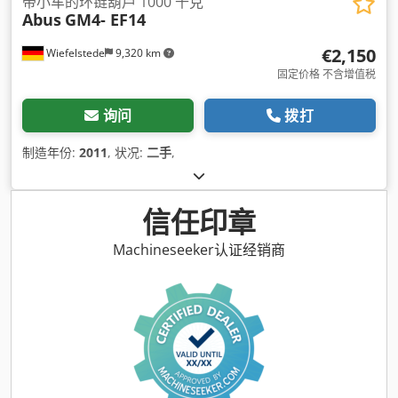
带小车的环链葫芦 1000 千克
Abus
GM4- EF14
€2,150
Wiefelstede
9,320 km
固定价格 不含增值税
询问
拨打
制造年份:
2011
, 状况:
二手
,
信任印章
Machineseeker认证经销商