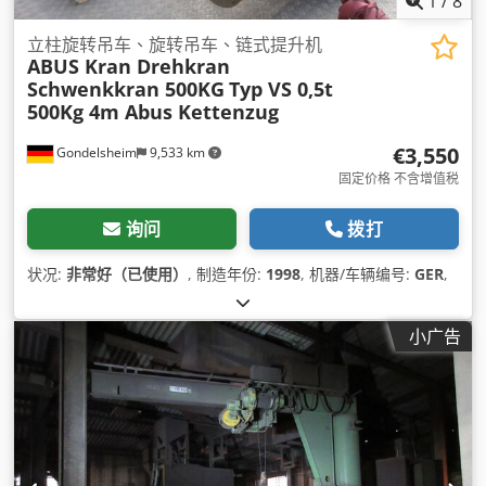
1
/
8
立柱旋转吊车、旋转吊车、链式提升机
ABUS Kran Drehkran
Schwenkkran 500KG
Typ VS 0,5t
500Kg 4m Abus Kettenzug
€3,550
Gondelsheim
9,533 km
固定价格 不含增值税
询问
拨打
状况:
非常好（已使用）
, 制造年份:
1998
, 机器/车辆编号:
GER
,
小广告