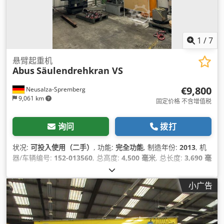
1
/
7
悬臂起重机
Abus
Säulendrehkran VS
€9,800
Neusalza-Spremberg
9,061 km
固定价格 不含增值税
询问
拨打
状况:
可投入使用（二手）
, 功能:
完全功能
, 制造年份:
2013
, 机
器/车辆编号:
152-013560
, 总高度:
4,500 毫米
, 总长度:
3,690 毫
米
, 额定载荷:
5,000 千克
, 功率:
4.63 千瓦 (6.30 马力)
, 喉深:
3,000 毫米
, 设备:
文档 / 手册
,
小广告