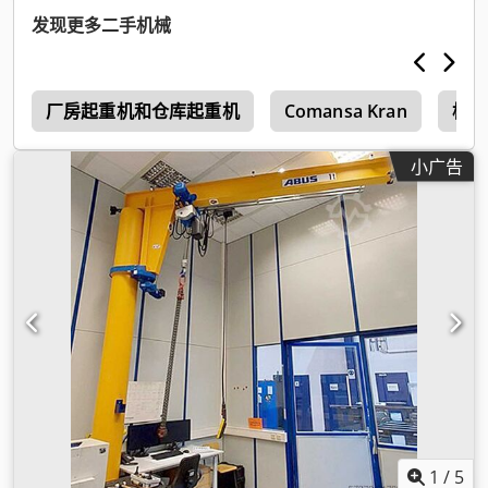
发现更多二手机械
绳
厂房起重机和仓库起重机
Comansa Kran
桥式
小广告
1
/
5