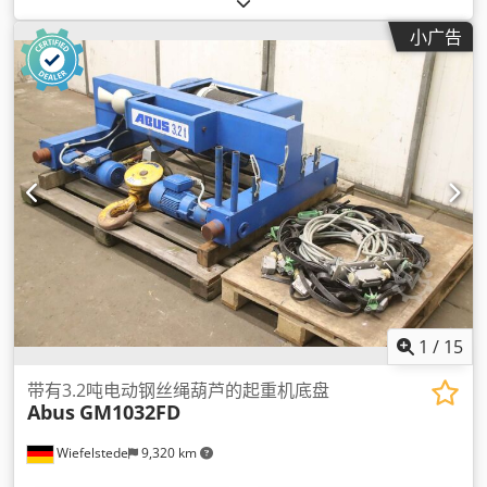
小广告
1
/
15
带有3.2吨电动钢丝绳葫芦的起重机底盘
Abus
GM1032FD
Wiefelstede
9,320 km