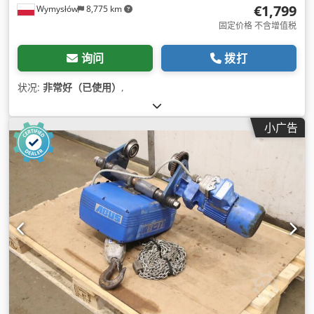
€1,799
Wymysłów
8,775 km
固定价格 不含增值税
询问
拨打
状况:
非常好（已使用）
,
小广告