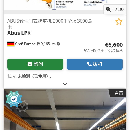
1
/
30
ABUS轻型门式起重机 2000千克 x 3600毫
米
Abus
LPK
€6,600
Groß Pampau
9,165 km
FCA 固定价格 不含增值税
询问
拨打
状况:
未检测（已使用）
,
点击