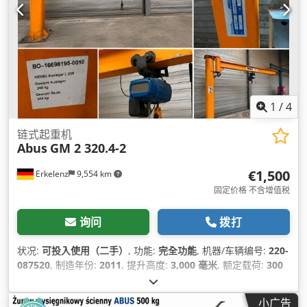
1
/
4
链式起重机
Abus
GM 2 320.4-2
€1,500
Erkelenz
9,554 km
固定价格 不含增值税
询问
拨打
状况:
可投入使用（二手）
, 功能:
完全功能
, 机器/车辆编号:
220-
087520
, 制造年份:
2011
, 提升高度:
3,000 毫米
, 额定载荷:
300
千克
, 提升速度:
66 毫米/秒
, 输入电压:
400 V
, 输入频率:
50 赫
兹
,
小广告