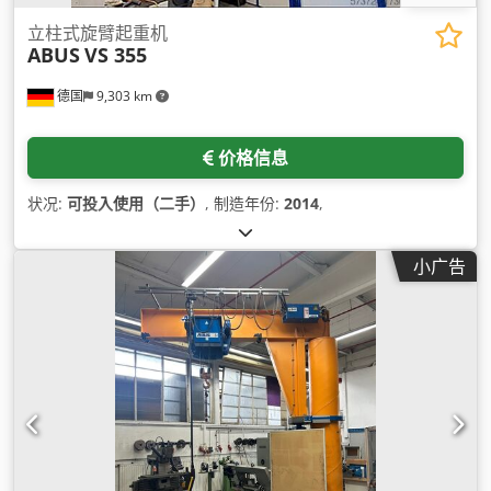
立柱式旋臂起重机
ABUS
VS 355
德国
9,303 km
价格信息
状况:
可投入使用（二手）
, 制造年份:
2014
,
小广告