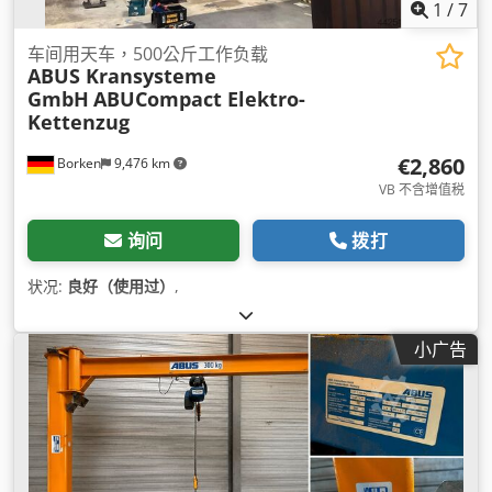
1
/
7
车间用天车，500公斤工作负载
ABUS Kransysteme
GmbH
ABUCompact Elektro-
Kettenzug
€2,860
Borken
9,476 km
VB 不含增值税
询问
拨打
状况:
良好（使用过）
,
小广告