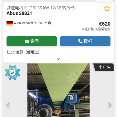
减速电机 0.12/0.55 kW 12/53 转/分钟
Abus
S8821
€620
Wiefelstede
9,320 km
固定价格 不含增值税
询问
拨打
状况:
良好（使用过）
,
小广告