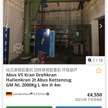
1
/
10
柱式悬臂起重机 回转悬臂起重机 环链葫芦
Abus VS Kran Drehkran
Hallenkran 2t
Abus Kettenzug
GM NL 2000Kg L 4m H 4m
€4,550
Gondelsheim
9,533 km
固定价格 不含增值税