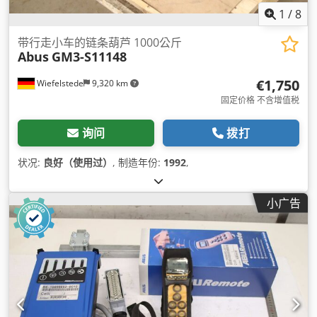
1
/
8
带行走小车的链条葫芦 1000公斤
Abus
GM3-S11148
€1,750
Wiefelstede
9,320 km
固定价格 不含增值税
询问
拨打
状况:
良好（使用过）
, 制造年份:
1992
,
小广告