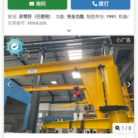
询问
拨打
状况:
非常好（已使用）
, 功能:
完全功能
, 制造年份:
1991
, 机器/
车辆编号:
MIKA268
,
小广告
1
/
8