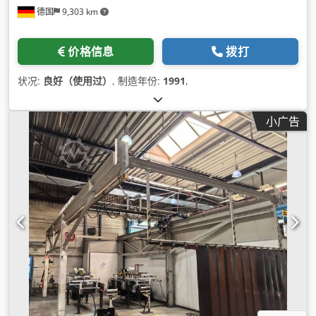
德国
9,303 km
价格信息
拨打
状况:
良好（使用过）
, 制造年份:
1991
,
小广告