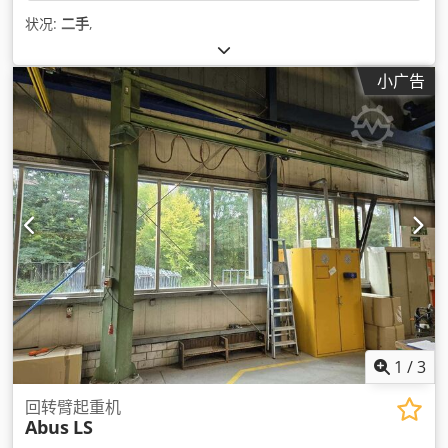
状况:
二手
,
小广告
1
/
3
回转臂起重机
Abus
LS