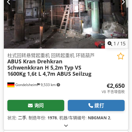
1
/
15
柱式回转悬臂起重机 回转起重机 环链葫芦
ABUS Kran Drehkran
Schwenkkran H 5,2m
Typ VS
1600Kg 1,6t L 4,7m ABUS Seilzug
€2,650
Gondelsheim
9,533 km
VB 不含增值税
询问
拨打
状况:
二手
, 制造年份:
1978
, 机器/车辆编号:
NBGMAN 2
,