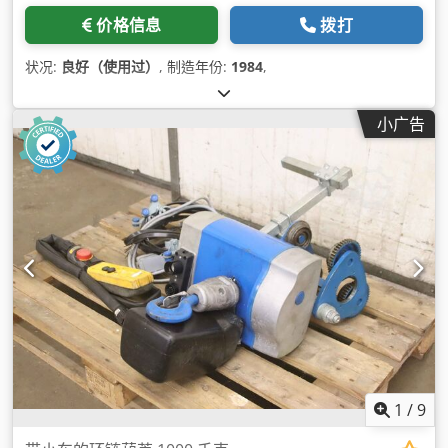
价格信息
拨打
状况:
良好（使用过）
, 制造年份:
1984
,
小广告
1
/
9