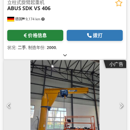
立柱式旋臂起重机
ABUS
SDK VS 406
德国
9,174 km
价格信息
拨打
状况:
二手
, 制造年份:
2000
,
小广告