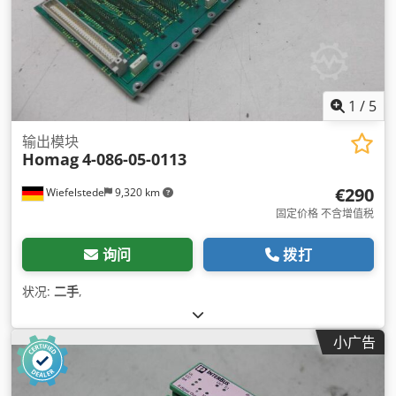
1
/
5
输出模块
Homag
4-086-05-0113
€290
Wiefelstede
9,320 km
固定价格 不含增值税
询问
拨打
状况:
二手
,
小广告