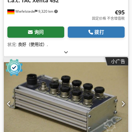
t.a.c.
TAC Xenta 452
€95
Wiefelstede
9,320 km
固定价格 不含增值税
询问
拨打
状况:
良好（使用过）
,
小广告