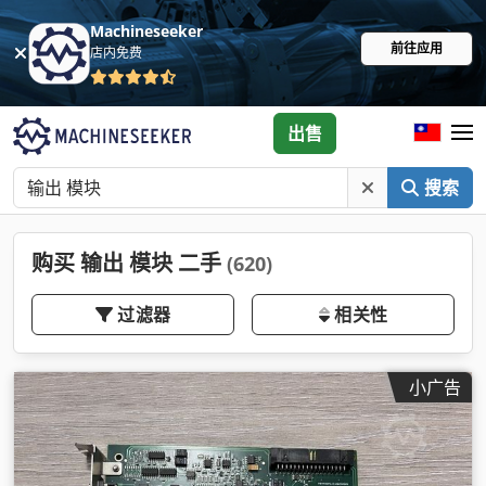
Machineseeker
前往应用
店内免费
出售
搜索
购买 输出 模块 二手
(620)
过滤器
相关性
小广告