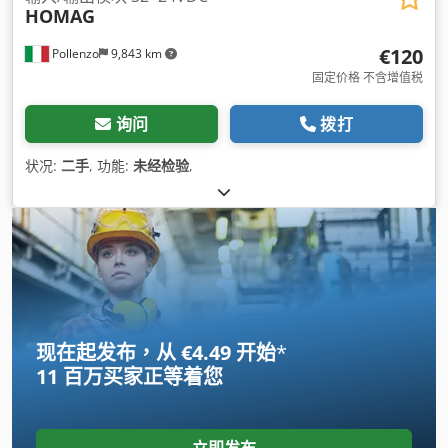
HOMAG
€120
Pollenzo
9,843 km
固定价格 不含增值税
询问
拨打
状况:
二手
, 功能:
未经检验
,
现在起发布，从 €4.49 开始
*
11 百万买家
正等着您
立即发布