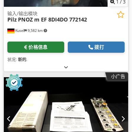
1
/
3
输入/输出模块
Pilz
PNOZ m EF 8DI4DO 772142
Kusel
9,582 km
价格信息
拨打
状况:
新的
,
小广告