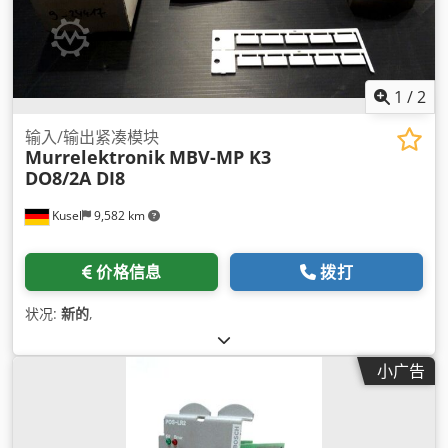
1
/
2
输入/输出紧凑模块
Murrelektronik
MBV-MP K3
DO8/2A DI8
Kusel
9,582 km
价格信息
拨打
状况:
新的
,
小广告