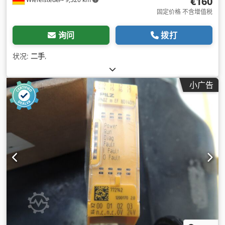
€160
固定价格 不含增值税
询问
拨打
状况:
二手
,
小广告