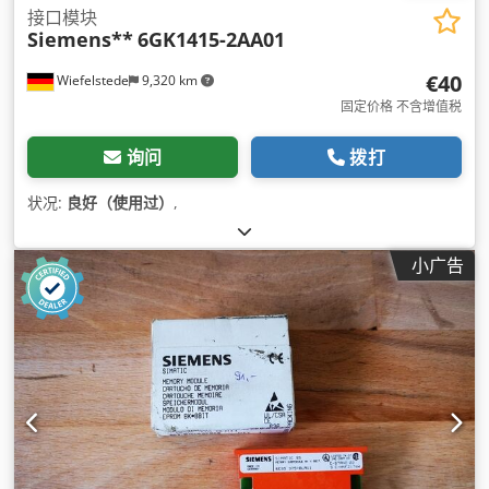
接口模块
Siemens**
6GK1415-2AA01
€40
Wiefelstede
9,320 km
固定价格 不含增值税
询问
拨打
状况:
良好（使用过）
,
小广告