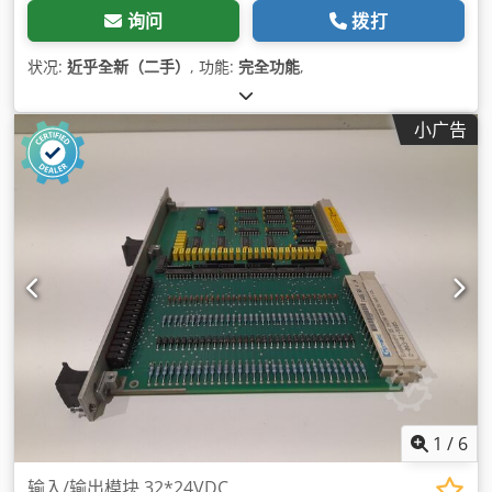
询问
拨打
状况:
近乎全新（二手）
, 功能:
完全功能
,
小广告
1
/
6
输入/输出模块 32*24VDC