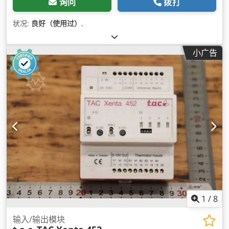
询问
拨打
状况:
良好（使用过）
,
小广告
1
/
8
输入/输出模块