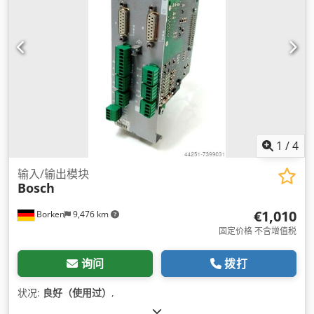
1
/
4
输入/输出模块
Bosch
€1,010
Borken
9,476 km
固定价格 不含增值税
询问
拨打
状况:
良好（使用过）
,