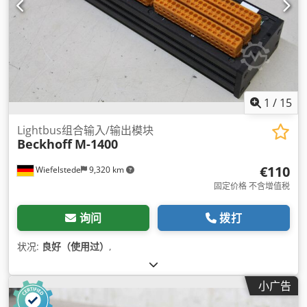
1
/
15
Lightbus组合输入/输出模块
Beckhoff
M-1400
€110
Wiefelstede
9,320 km
固定价格 不含增值税
询问
拨打
状况:
良好（使用过）
,
小广告