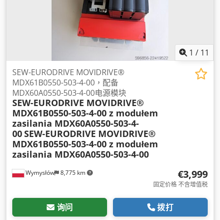
1
/
11
SEW-EURODRIVE MOVIDRIVE®
MDX61B0550-503-4-00，配备
MDX60A0550-503-4-00电源模块
SEW-EURODRIVE MOVIDRIVE®
MDX61B0550-503-4-00 z modułem
zasilania MDX60A0550-503-4-
00
SEW-EURODRIVE MOVIDRIVE®
MDX61B0550-503-4-00 z modułem
zasilania MDX60A0550-503-4-00
€3,999
Wymysłów
8,775 km
固定价格 不含增值税
询问
拨打