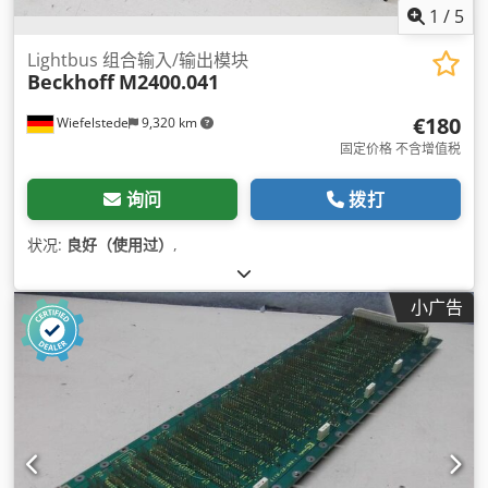
1
/
5
Lightbus 组合输入/输出模块
Beckhoff
M2400.041
€180
Wiefelstede
9,320 km
固定价格 不含增值税
询问
拨打
状况:
良好（使用过）
,
小广告