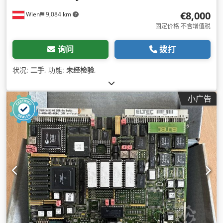
€8,000
Wien
9,084 km
固定价格 不含增值税
询问
拨打
状况:
二手
, 功能:
未经检验
,
小广告