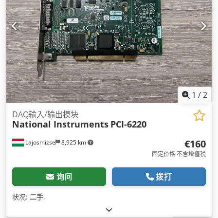
1
/
2
DAQ输入/输出模块
National Instruments
PCI-6220
€160
Lajosmizse
8,925 km
固定价格 不含增值税
询问
拨打
状况:
二手
,