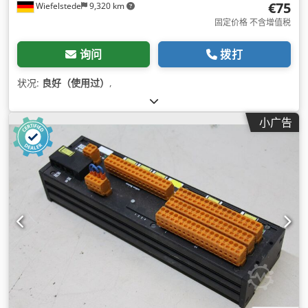
€75
Wiefelstede
9,320 km
固定价格 不含增值税
询问
拨打
状况:
良好（使用过）
,
小广告