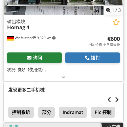
1
/
3
输出模块
Homag
4
€600
Wiefelstede
9,320 km
固定价格 不含增值税
询问
拨打
状况:
良好（使用过）
,
发现更多二手机械
关
控制系统
部分
Indramat
Plc 控制
H
小广告