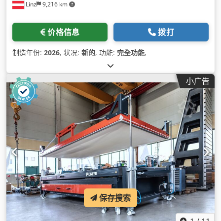
Linz
9,216 km
价格信息
拨打
制造年份:
2026
, 状况:
新的
, 功能:
完全功能
,
小广告
保存搜索