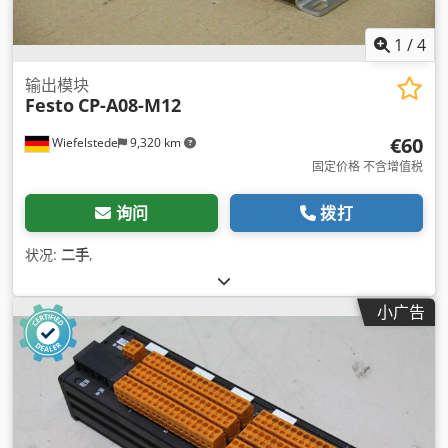
1
/
4
输出模块
Festo
CP-A08-M12
€60
Wiefelstede
9,320 km
固定价格 不含增值税
询问
拨打
状况:
二手
,
小广告