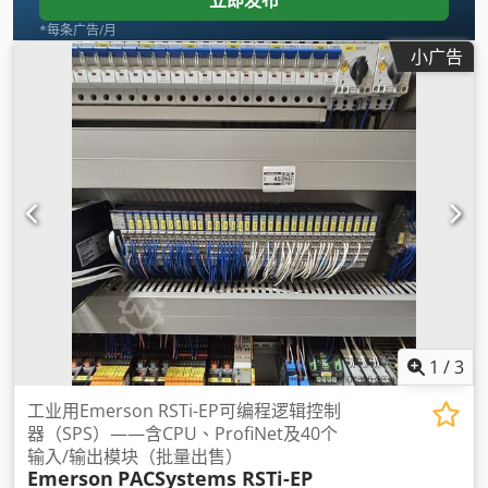
*每条广告/月
小广告
1
/
3
工业用Emerson RSTi-EP可编程逻辑控制
器（SPS）——含CPU、ProfiNet及40个
输入/输出模块（批量出售）
Emerson
PACSystems RSTi-EP