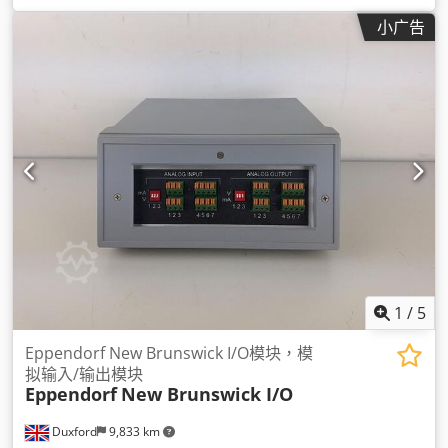
小广告
1
/
5
Eppendorf New Brunswick I/O模块，模
拟输入/输出模块
Eppendorf
New Brunswick I/O
Duxford
9,833 km