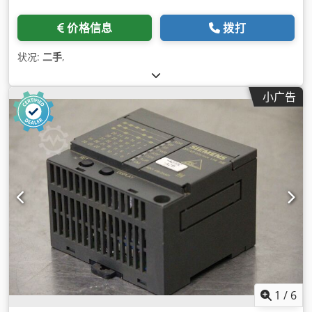
价格信息
拨打
状况:
二手
,
小广告
1
/
6