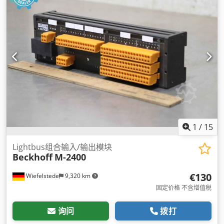
1
/
15
Lightbus组合输入/输出模块
Beckhoff
M-2400
€130
Wiefelstede
9,320 km
固定价格 不含增值税
询问
拨打