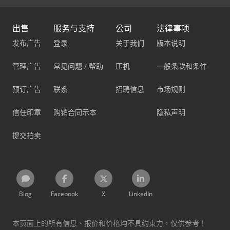
出售
服务与支持
公司
法律事项
发布广告
登录
关于我们
版本说明
管理广告
常见问题 / 帮助
压机
一般条款和条件
预订广告
联系
招聘信息
市场规则
信任印章
购销合同示本
隐私声明
提交拍卖
Blog
Facebook
X
LinkedIn
本页面上的所有信息、报价和价格均不具约束力，仅供参考！