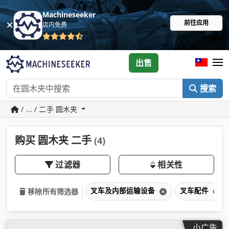
Machineseeker
前往应用
店内免费
出售
搜索
/ ... / 二手 圆木夹
购买 圆木夹 二手
(4)
过滤器
相关性
叉车及内部运输设备
叉车配件
移除所有筛选器
小广告