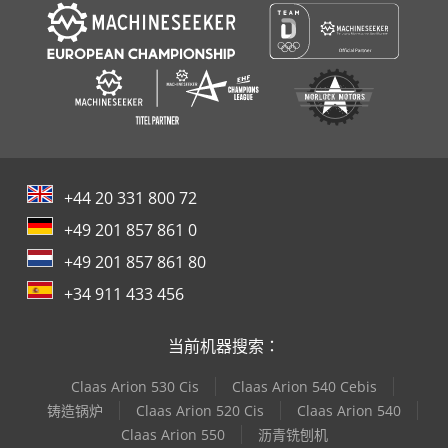
+44 20 331 800 72
+49 201 857 861 0
+49 201 857 861 80
+34 911 433 456
当前机器搜索：
Claas Arion 530 Cis
Claas Arion 540 Cebis
铸造锅炉
Claas Arion 520 Cis
Claas Arion 540
Claas Arion 550
沥青铣刨机