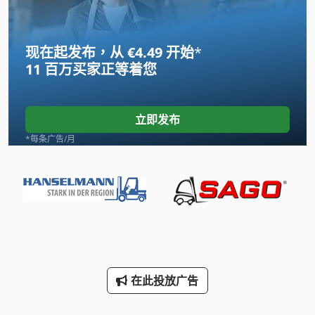
地板 车
现在起发布，从 €4.49 开始
*
工具 车
11 百万买家
正等着您
托盘货架
木 车床
立即发布
木工车床
*每条广告/月
机械 车床
板材盒
梯形板材 310 135
甲板 Abrollcontainer
在此投放广告
购物 车
车削 刀具