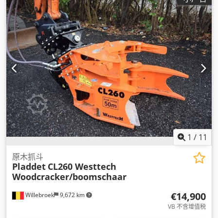
1
/
11
原木抓斗
Pladdet
CL260 Westtech
Woodcracker/boomschaar
€14,900
Willebroek
9,672 km
VB 不含增值税