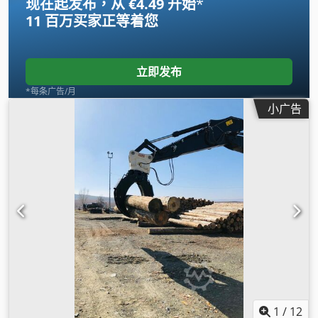
现在起发布，从 €4.49 开始
*
11 百万买家
正等着您
立即发布
*每条广告/月
小广告
1
/
12