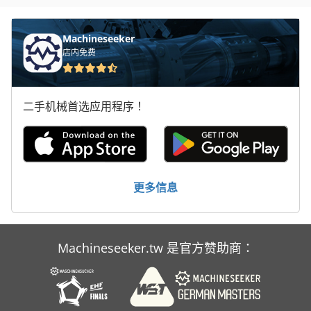
车削工具
Machineseeker
车削装置
店内免费
车轮
二手机械首选应用程序！
车载 平台
轮式装载机
更多信息
Machineseeker.tw 是官方赞助商：