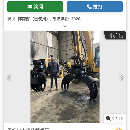
询问
拨打
状况:
非常好（已使用）
, 制造年份:
2026
,
小广告
1
/
15
盖伦原木抓斗制造厂