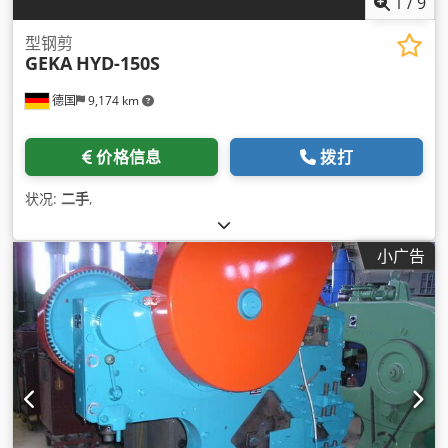
1
/
9
型钢剪
GEKA
HYD-150S
德国
9,174 km
价格信息
拨打
状况:
二手
,
小广告