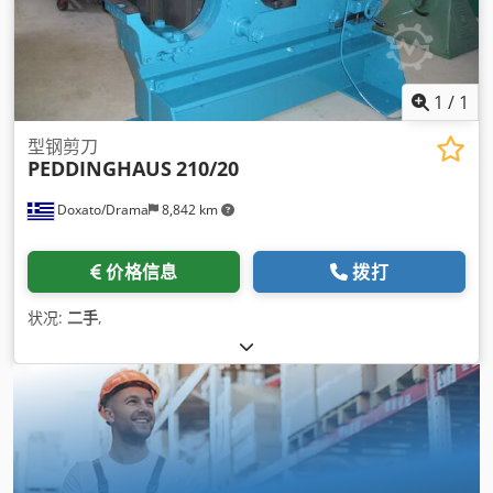
1
/
1
型钢剪刀
PEDDINGHAUS
210/20
Doxato/Drama
8,842 km
价格信息
拨打
状况:
二手
,