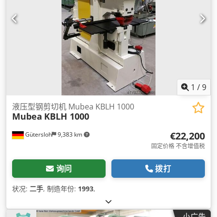
1
/
9
液压型钢剪切机 Mubea KBLH 1000
Mubea
KBLH 1000
€22,200
Gütersloh
9,383 km
固定价格 不含增值税
询问
拨打
状况:
二手
, 制造年份:
1993
,
小广告