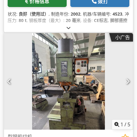
价格信息
拨打
状况:
良好（使用过）
, 制造年份:
2002
, 机器/车辆编号:
4523
, 冲
压力:
80 t
, 钢板厚度（最大）:
20 毫米
, 设备:
CE标志, 脚部遥控
器
,
小广告
1
/
5
型钢剪切机