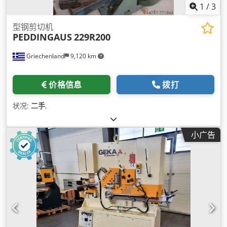
1
/
3
型钢剪切机
PEDDINGAUS
229R200
Griechenland
9,120 km
价格信息
拨打
状况:
二手
,
小广告