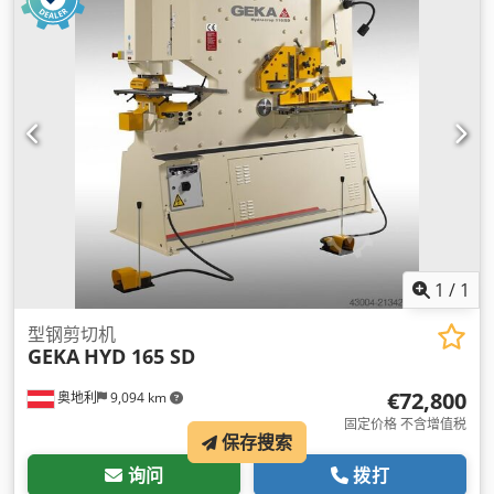
1
/
1
型钢剪切机
GEKA
HYD 165 SD
€72,800
奥地利
9,094 km
固定价格 不含增值税
保存搜索
询问
拨打