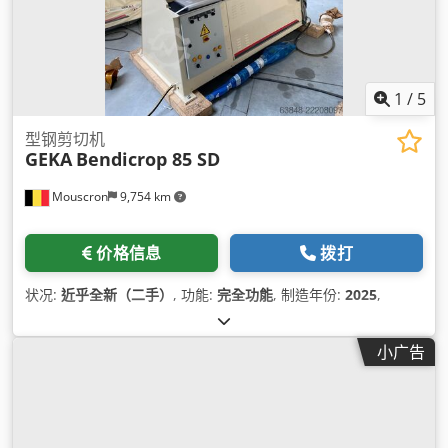
1
/
5
型钢剪切机
GEKA
Bendicrop 85 SD
Mouscron
9,754 km
价格信息
拨打
状况:
近乎全新（二手）
, 功能:
完全功能
, 制造年份:
2025
,
小广告