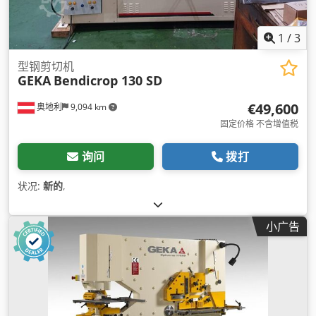
1
/
3
型钢剪切机
GEKA
Bendicrop 130 SD
€49,600
奥地利
9,094 km
固定价格 不含增值税
询问
拨打
状况:
新的
,
小广告