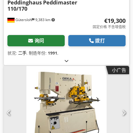
Peddinghaus
Peddimaster
110/170
€19,300
Gütersloh
9,383 km
固定价格 不含增值税
询问
拨打
状况:
二手
, 制造年份:
1991
,
小广告