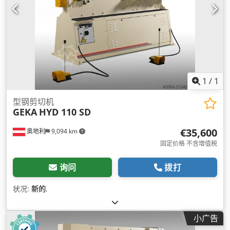
1
/
1
型钢剪切机
GEKA
HYD 110 SD
€35,600
奥地利
9,094 km
固定价格 不含增值税
询问
拨打
状况:
新的
,
小广告