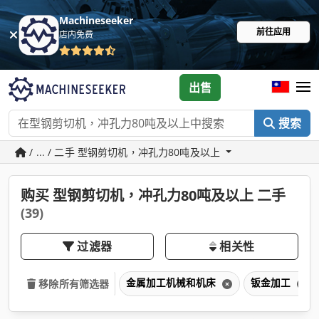
Machineseeker
前往应用
店内免费
出售
搜索
/ ... / 二手 型钢剪切机，冲孔力80吨及以上
购买 型钢剪切机，冲孔力80吨及以上 二手
(39)
过滤器
相关性
金属加工机械和机床
钣金加工
移除所有筛选器