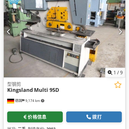
1
/
9
型钢剪
Kingsland
Multi 95D
德国
9,174 km
价格信息
拨打
状况:
二手
, 制造年份:
2003
,