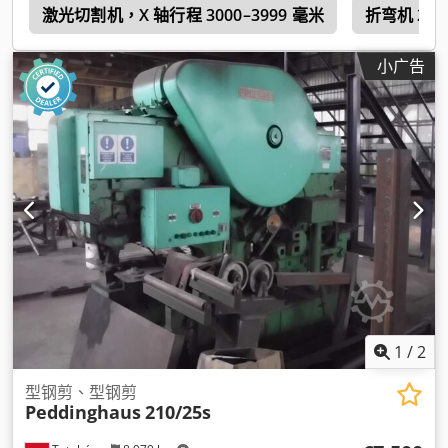
0
激光切割机，X 轴行程 3000–3999 毫米
折弯机 200
小广告
1
/
2
型钢剪、型钢剪
Peddinghaus
210/25s