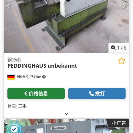
1
/
6
钢筋剪
PEDDINGHAUS
unbekannt
德国
9,174 km
价格信息
拨打
状况:
二手
,
小广告