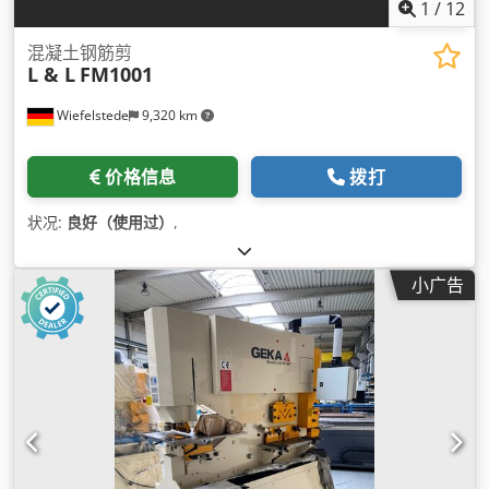
1
/
12
混凝土钢筋剪
L & L
FM1001
Wiefelstede
9,320 km
价格信息
拨打
状况:
良好（使用过）
,
小广告