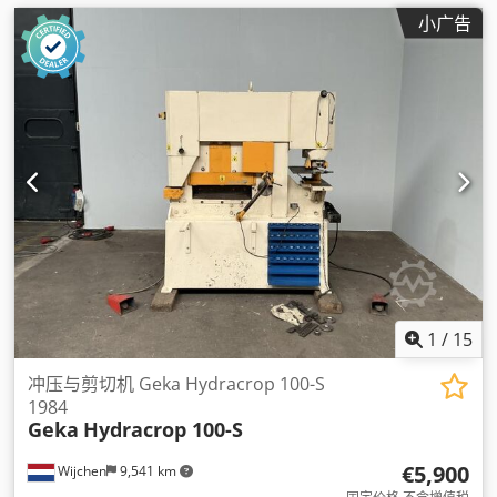
小广告
1
/
15
冲压与剪切机 Geka Hydracrop 100-S
1984
Geka
Hydracrop 100-S
€5,900
Wijchen
9,541 km