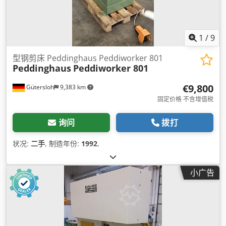
1
/
9
型钢剪床 Peddinghaus Peddiworker 801
Peddinghaus
Peddiworker 801
€9,800
Gütersloh
9,383 km
固定价格 不含增值税
询问
拨打
状况:
二手
, 制造年份:
1992
,
小广告