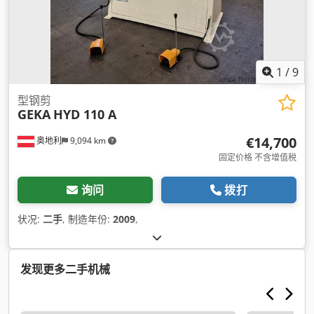
1
/
9
型钢剪
GEKA
HYD 110 A
€14,700
奥地利
9,094 km
固定价格 不含增值税
询问
拨打
状况:
二手
, 制造年份:
2009
,
发现更多二手机械