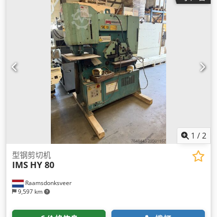
1
/
2
型钢剪切机
IMS
HY 80
Raamsdonksveer
9,597 km