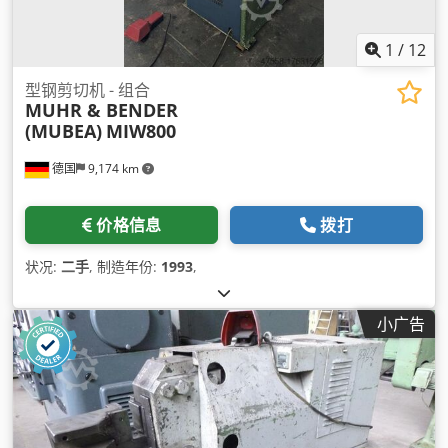
1
/
12
型钢剪切机 - 组合
MUHR & BENDER
(MUBEA)
MIW800
德国
9,174 km
价格信息
拨打
状况:
二手
, 制造年份:
1993
,
小广告