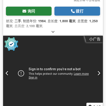
固定价格 不含增值税
询问
拨打
状况:
二手
, 制造年份:
1984
, 总长度:
1,800 毫米
, 总宽度:
1,250
毫米
, 总高度:
2,100 毫米
,
小广告