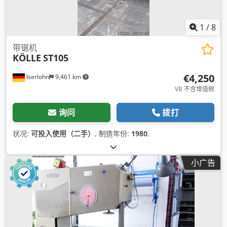
1
/
8
带锯机
KÖLLE
ST105
€4,250
Iserlohn
9,461 km
VB 不含增值税
询问
拨打
状况:
可投入使用（二手）
, 制造年份:
1980
,
小广告