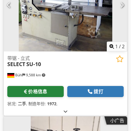
1
/
2
带锯 - 立式
SELECT
SU-10
Bühl
9,588 km
价格信息
拨打
状况:
二手
, 制造年份:
1972
,
小广告