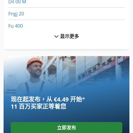
Dil 00 M
Fngj 20
Fu 400
显示更多
Hsc 20 Linear
Ng 200
Tur 560
刀具 125 Mm
卧 式 带 锯
现在起发布，从 €4.49 开始
*
原木带锯
11 百万买家
正等着您
履带式装载机
履带起重机
立即发布