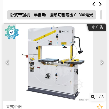
l
卧式带锯机 – 半自动 – 圆形切割范围 0–300毫米
卧
小广告
1
/
8
立式带锯