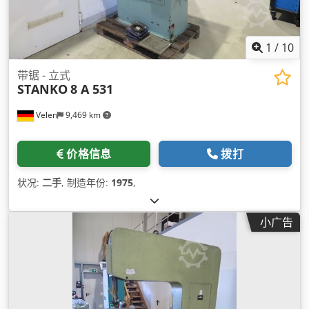
1
/
10
带锯 - 立式
STANKO
8 A 531
Velen
9,469 km
价格信息
拨打
状况:
二手
, 制造年份:
1975
,
小广告