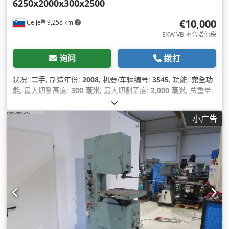
6250x2000x300x2500
€10,000
Celje
9,258 km
EXW VB 不含增值税
询问
拨打
状况:
二手
, 制造年份:
2008
, 机器/车辆编号:
3545
, 功能:
完全功
能
, 最大切割高度:
300 毫米
, 最大切割宽度:
2,000 毫米
, 总重量:
28,500 千克
,
小广告