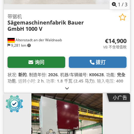
1
/
3
带锯机
Sägemaschinenfabrik Bauer
GmbH
1000 V
€14,900
Altenstadt an der Waldnaab
9,281 km
VB 不含增值税
询问
拨打
状况:
新的
, 制造年份:
2026
, 机器/车辆编号:
K00628
, 功能:
完全
功能
, 运转小时:
2 h
, 功率:
1.8 千瓦 (2.45 马力)
, 输入电压:
400
V
, 输入频率:
50 赫兹
, 最大切割高度:
300 毫米
, 最大切割宽度:
1,000 毫米
, 控制类型:
手册
, 驱动类型:
手册
, 总高度:
2,300 毫米
,
小广告
总长度:
1,400 毫米
, 总宽度:
600 毫米
, 设备:
CE标志, 文档 / 手
册
,