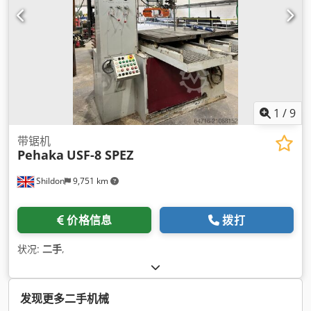
1
/
9
带锯机
Pehaka
USF-8 SPEZ
Shildon
9,751 km
价格信息
拨打
状况:
二手
,
发现更多二手机械