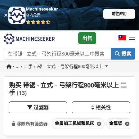
Machineseeker
前往应用
店内免费
出售
搜索
/ ... / 二手 带锯 - 立式 – 弓架行程800毫米以上
购买 带锯 - 立式 – 弓架行程800毫米以上 二
手
(13)
过滤器
相关性
金属加工机械和机床
金属锯
移除所有筛选器