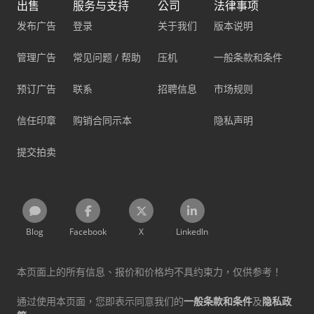
出售
服务与支持
公司
法律事项
发布广告
登录
关于我们
版本说明
管理广告
常见问题 / 帮助
压机
一般条款和条件
预订广告
联系
招聘信息
市场规则
信任印章
购销合同示本
隐私声明
提交拍卖
Blog
Facebook
X
LinkedIn
本页面上的所有信息、报价和价格均不具约束力，仅供参考！
通过使用本页面，您即表示同意我们的
一般条款和条件
及
隐私政