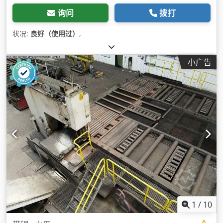
询问
拨打
状况:
良好（使用过）
,
小广告
1
/
10