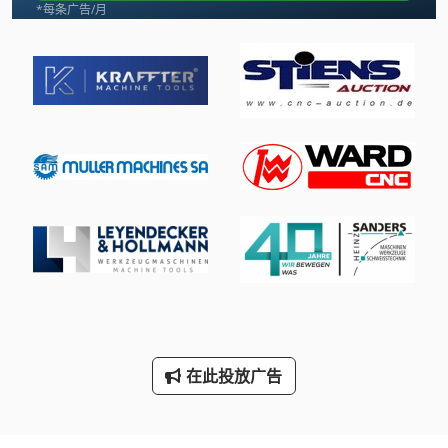
工具 车
*每条广告/月
带 锯
带锯床
木带锯
立 式 裁 板 锯
立 式 铣床
行李 拖车
超级专业他08轮式装载机阶段 A
车载 平台
轮式装载机
在此投放广告
铲 齿 车床