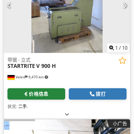
1
/
10
带锯 - 立式
STARTRITE
V 900 H
Velen
9,470 km
价格信息
拨打
状况:
二手
,
小广告