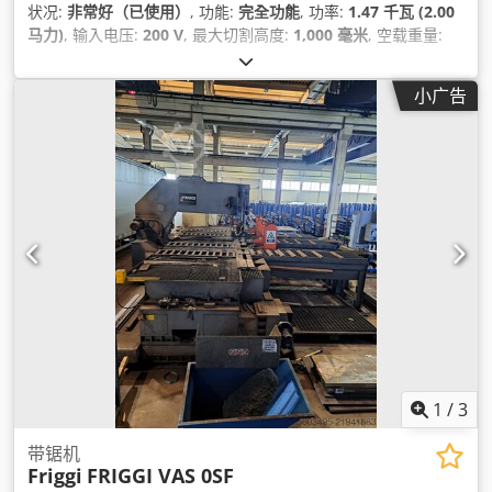
状况:
非常好（已使用）
, 功能:
完全功能
, 功率:
1.47 千瓦 (2.00
马力)
, 输入电压:
200 V
, 最大切割高度:
1,000 毫米
, 空载重量:
740 千克
, 喉深:
1,000 毫米
,
小广告
1
/
3
带锯机
Friggi
FRIGGI VAS 0SF