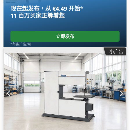
现在起发布，从 €4.49 开始
*
11 百万买家
正等着您
立即发布
*每条广告/月
小广告