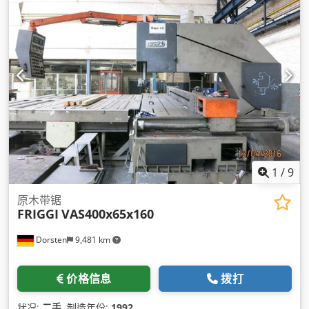
1
/
9
原木带锯
FRIGGI
VAS400x65x160
Dorsten
9,481 km
价格信息
拨打
状况:
二手
, 制造年份:
1992
,