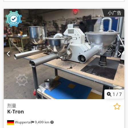
小广告
1
/
7
剂量
K-Tron
Wuppertal
9,499 km