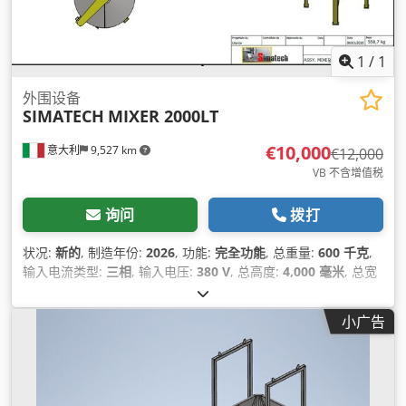
1
/
1
外围设备
SIMATECH
MIXER 2000LT
€10,000
意大利
9,527 km
€12,000
VB 不含增值税
询问
拨打
状况:
新的
, 制造年份:
2026
, 功能:
完全功能
, 总重量:
600 千克
,
输入电流类型:
三相
, 输入电压:
380 V
, 总高度:
4,000 毫米
, 总宽
度:
1,900 毫米
, 保修期限:
12 个月
, 油箱容量:
2,000 l
,
小广告