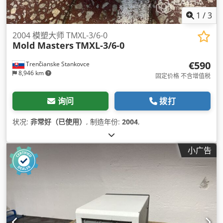
1
/
3
2004 模塑大师 TMXL-3/6-0
Mold Masters
TMXL-3/6-0
€590
Trenčianske Stankovce
8,946 km
固定价格 不含增值税
询问
拨打
状况:
非常好（已使用）
, 制造年份:
2004
,
小广告