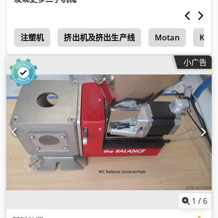
g
注塑机
挤出机及挤出生产线
Motan
Koc
小广告
1
/
6