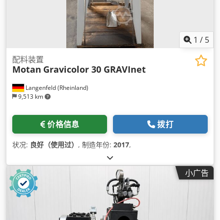
1
/
5
配料装置
Motan
Gravicolor 30 GRAVInet
Langenfeld (Rheinland)
9,513 km
价格信息
拨打
状况:
良好（使用过）
, 制造年份:
2017
,
小广告