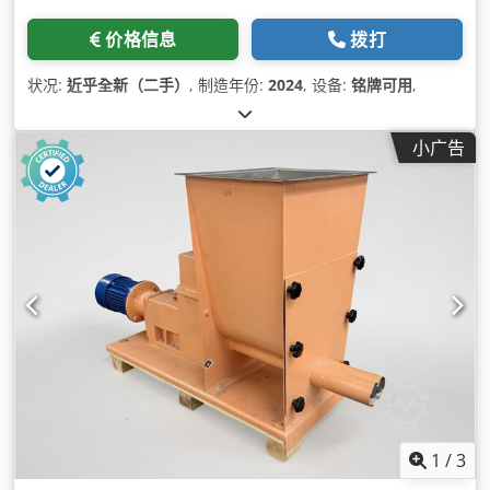
价格信息
拨打
状况:
近乎全新（二手）
, 制造年份:
2024
, 设备:
铭牌可用
,
小广告
1
/
3