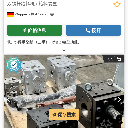
双螺杆给料机 / 给料装置
Wuppertal
9,499 km
价格信息
拨打
状况:
近乎全新（二手）
, 功能:
完全功能
,
小广告
保存搜索