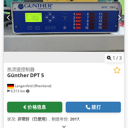
1
/
3
热流道控制器
Günther
DPT 5
Langenfeld (Rheinland)
9,513 km
价格信息
拨打
状况:
非常好（已使用）
, 制造年份:
2017
,