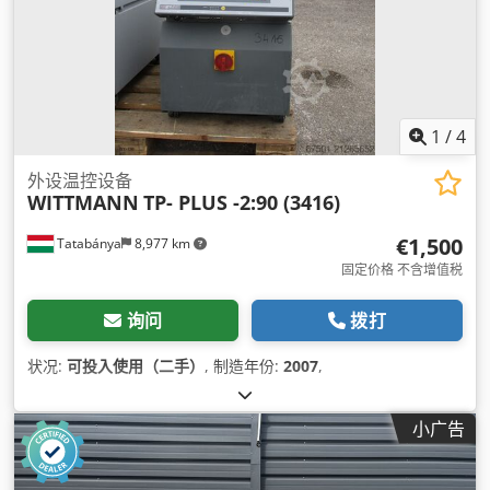
1
/
4
外设温控设备
WITTMANN
TP- PLUS -2:90 (3416)
€1,500
Tatabánya
8,977 km
固定价格 不含增值税
询问
拨打
状况:
可投入使用（二手）
, 制造年份:
2007
,
小广告