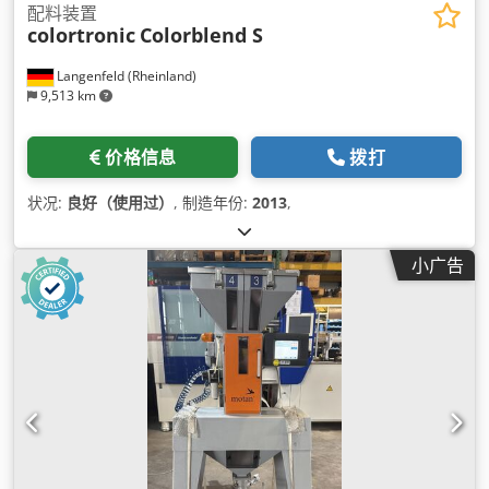
配料装置
colortronic
Colorblend S
Langenfeld (Rheinland)
9,513 km
价格信息
拨打
状况:
良好（使用过）
, 制造年份:
2013
,
小广告