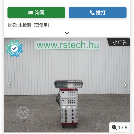
询问
拨打
状况:
未检测（已使用）
,
小广告
1
/
8