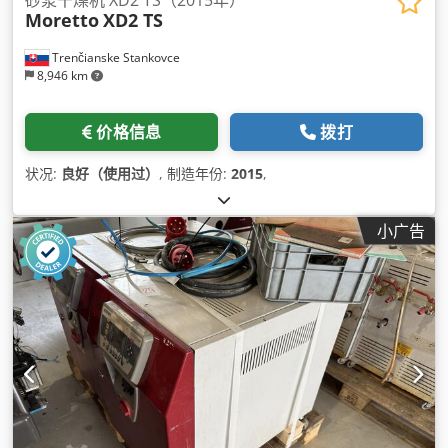
Moretto
XD2 TS
Trenčianske Stankovce
8,946 km
价格信息
拨打
状况:
良好（使用过）
, 制造年份:
2015
,
小广告