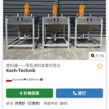
1
/
6
塑料罐——带有进料装置的筒仓
Koch-Technik
Koszalin
8,804 km
价格信息
拨打
状况:
非常好（已使用）
, 制造年份:
2021
,