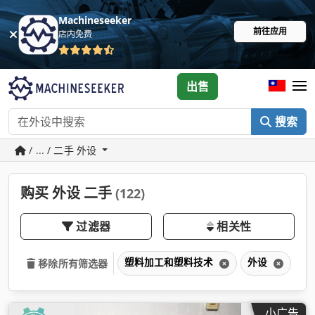
Machineseeker
前往应用
店内免费
出售
搜索
/ ... / 二手 外设
购买 外设 二手
(122)
过滤器
相关性
塑料加工和塑料技术
外设
移除所有筛选器
小广告