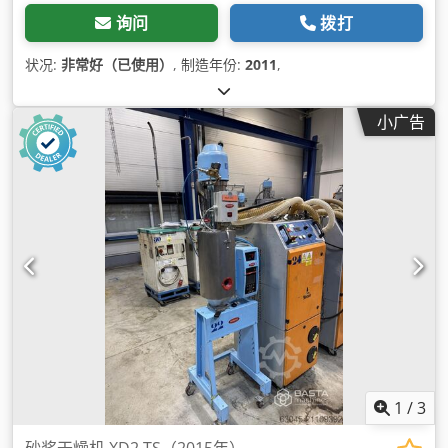
询问
拨打
状况:
非常好（已使用）
, 制造年份:
2011
,
小广告
1
/
3
砂浆干燥机 XD2 TS（2015年）