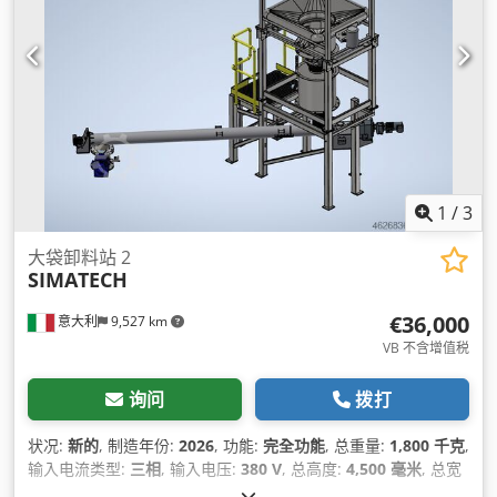
1
/
3
大袋卸料站 2
SIMATECH
€36,000
意大利
9,527 km
VB 不含增值税
询问
拨打
状况:
新的
, 制造年份:
2026
, 功能:
完全功能
, 总重量:
1,800 千克
,
输入电流类型:
三相
, 输入电压:
380 V
, 总高度:
4,500 毫米
, 总宽
度:
1,400 毫米
, 总长度:
1,400 毫米
,