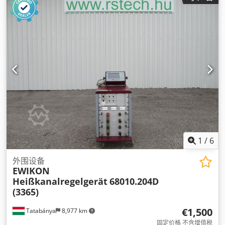
1
/
6
外围设备
EWIKON
Heißkanalregelgerät
68010.204D
(3365)
€1,500
Tatabánya
8,977 km
固定价格 不含增值税