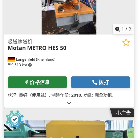
1
/
2
吸送输送机
Motan
METRO HES 50
Langenfeld (Rheinland)
9,513 km
价格信息
拨打
状况:
良好（使用过）
, 制造年份:
2010
, 功能:
完全功能
,
小广告