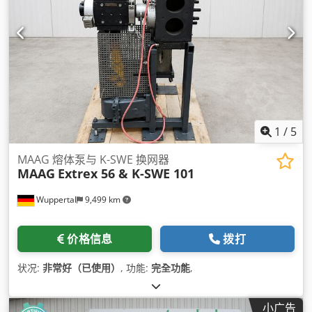
1
/
5
MAAG 熔体泵与 K-SWE 换网器
MAAG
Extrex 56 & K-SWE 101
Wuppertal
9,499 km
价格信息
拨打
状况:
非常好（已使用）
, 功能:
完全功能
,
小广告