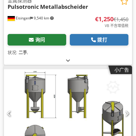
金属探测器
Pulsotronic
Metallabscheider
€1,250
Eisingen
9,540 km
€1,450
VB 不含增值税
询问
拨打
状况:
二手
,
小广告