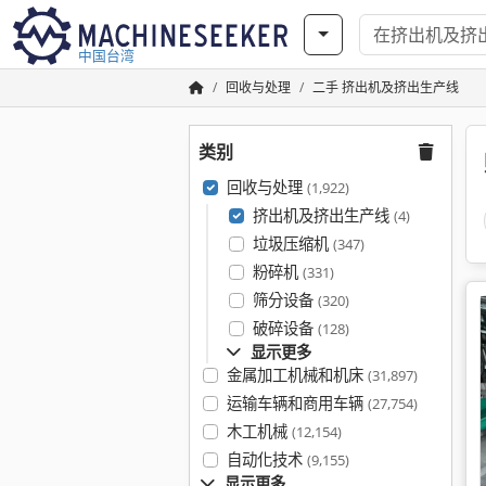
中国台湾
回收与处理
二手 挤出机及挤出生产线
类别
回收与处理
(1,922)
挤出机及挤出生产线
(4)
垃圾压缩机
(347)
粉碎机
(331)
筛分设备
(320)
破碎设备
(128)
显示更多
金属加工机械和机床
(31,897)
运输车辆和商用车辆
(27,754)
木工机械
(12,154)
自动化技术
(9,155)
显示更多