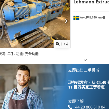
Lehmann Extrud
Åryd
8,740 km
1
/
4
状况:
二手
, 功能:
完全功能
,
立即出售二手机械
现在起发布，从 €4.49
11 百万买家
正等着您
立即了解
+44 20 806 810 84