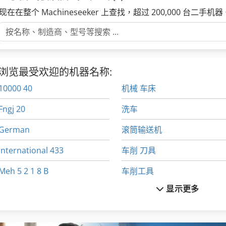
现在在整个 Machineseeker 上查找，超过 200,000 台二手机器
浏览最受欢迎的机器名称:
10000 40
机械 车床
Fngj 20
洗车
German
滚筒输送机
International 433
车削 刀具
Meh 5 2 1 8 B
车削工具
显示更多
Ng 200
车削装置
Tak 18
车间 设备