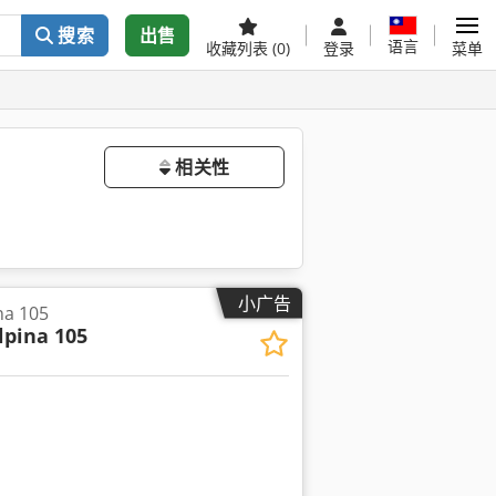
搜索
出售
语言
收藏列表
(0)
登录
菜单
相关性
小广告
na 105
lpina 105