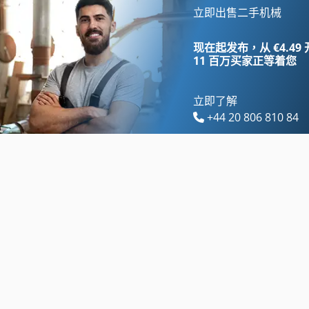
工具 车
车间起重机
立即出售二手机械
提取
轮式挖掘机
现在起发布，从 €4.49
11 百万买家
正等着您
立即了解
+44 20 806 810 84