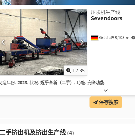
压块机生产线
Sevendoors
Gröditz
9,108 km
1
/
35
制造年份:
2023
, 状况:
近乎全新（二手）
, 功能:
完全功能
,
保存搜索
二手挤出机及挤出生产线
(4)