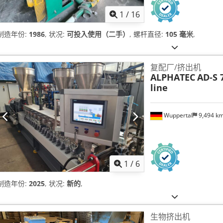
1
/
16
制造年份:
1986
, 状况:
可投入使用（二手）
, 螺杆直径:
105 毫米
,
复配厂/挤出机
ALPHATEC
AD-S 
line
Wuppertal
9,494 k
1
/
6
制造年份:
2025
, 状况:
新的
,
生物挤出机