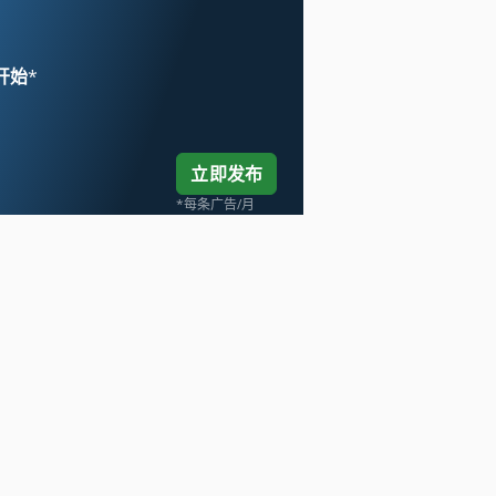
 开始
*
立即发布
*每条广告/月