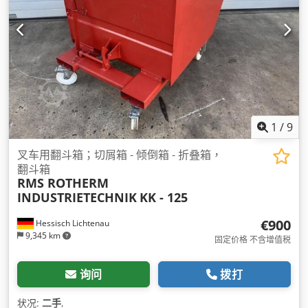
1
/
9
叉车用翻斗箱；切屑箱 - 倾倒箱 - 折叠箱，
翻斗箱
RMS ROTHERM
INDUSTRIETECHNIK
KK - 125
€900
Hessisch Lichtenau
9,345 km
固定价格 不含增值税
询问
拨打
状况:
二手
,