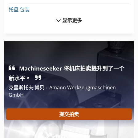
托盘 包装
显示更多
托盘 货架
托盘货架
板式 货架
水箱
Machineseeker 将机床拍卖提升到了一个
海运 集装箱
新水平。
滚筒输送机
克里斯托夫·博贝，Amann Werkzeugmaschinen
GmbH
烤箱
烤箱 架
提交拍卖
甲板 Abrollcontainer
甲板烤箱