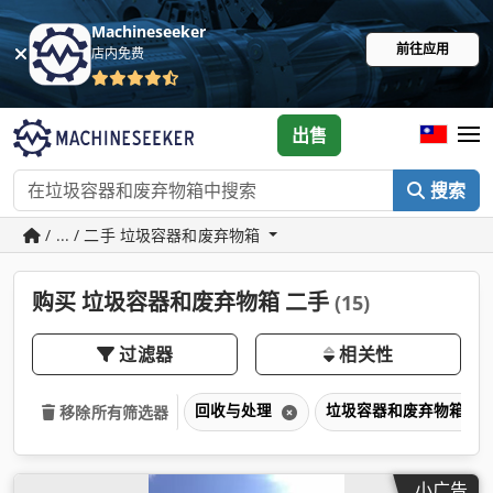
Machineseeker
前往应用
店内免费
出售
搜索
/ ... / 二手 垃圾容器和废弃物箱
购买 垃圾容器和废弃物箱 二手
(15)
过滤器
相关性
回收与处理
垃圾容器和废弃物箱
移除所有筛选器
小广告