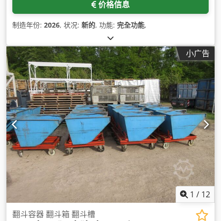
价格信息
制造年份:
2026
, 状况:
新的
, 功能:
完全功能
,
小广告
1
/
12
翻斗容器 翻斗箱 翻斗槽