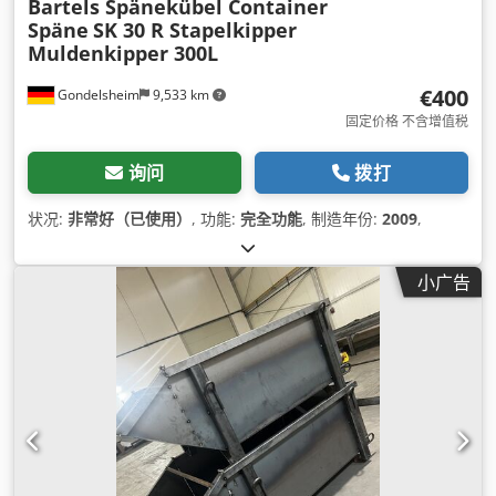
Bartels Spänekübel Container
Späne
SK 30 R Stapelkipper
Muldenkipper 300L
€400
Gondelsheim
9,533 km
固定价格 不含增值税
询问
拨打
状况:
非常好（已使用）
, 功能:
完全功能
, 制造年份:
2009
,
小广告