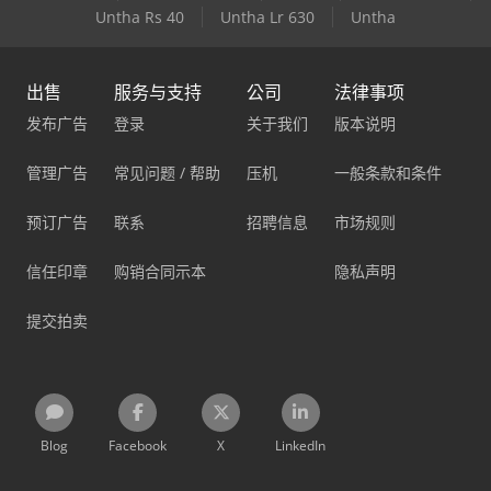
Untha Rs 40
Untha Lr 630
Untha
出售
服务与支持
公司
法律事项
发布广告
登录
关于我们
版本说明
管理广告
常见问题 / 帮助
压机
一般条款和条件
预订广告
联系
招聘信息
市场规则
信任印章
购销合同示本
隐私声明
提交拍卖
Blog
Facebook
X
LinkedIn