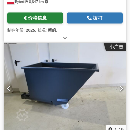
Rybnik
8,847 km
价格信息
拨打
制造年份:
2025
, 状况:
新的
,
小广告
1
/
9