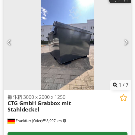
1
/
7
抓斗箱 3000 x 2000 x 1250
CTG GmbH
Grabbox mit
Stahldeckel
Frankfurt (Oder)
8,997 km