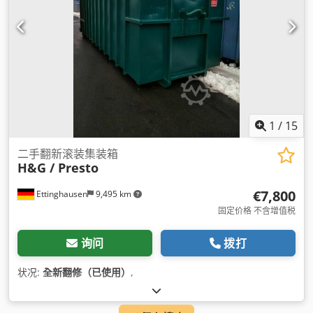
1
/
15
二手翻新滚装集装箱
H&G / Presto
€7,800
Ettinghausen
9,495 km
固定价格 不含增值税
询问
拨打
状况:
全新翻修（已使用）
,