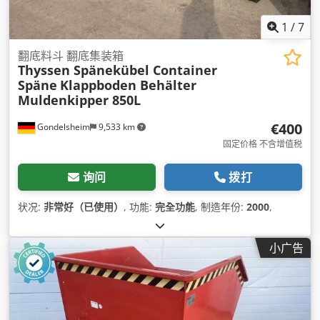
1
/
7
翻底料斗 翻底集装箱
Thyssen Spänekübel Container
Späne
Klappboden Behälter
Muldenkipper 850L
€400
Gondelsheim
9,533 km
固定价格 不含增值税
询问
拨打
状况:
非常好（已使用）
, 功能:
完全功能
, 制造年份:
2000
,
小广告