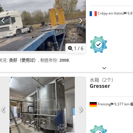
Crépy-en-Valois
9,8
1
/
6
状况:
良好（使用过）
, 制造年份:
2008
,
水箱（2个）
Gresser
Freising
9,377 km