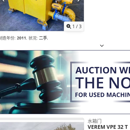
1
/
3
制造年份:
2011
, 状况:
二手
,
水箱门
VEREM
VPE 32 T