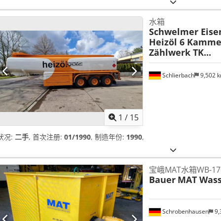
水箱
Schwelmer Eise
Heizöl 6 Kamme
Zählwerk TK...
Schlierbach
9,502 
1
/
15
状况:
二手
, 首次注册:
01/1990
, 制造年份:
1990
,
宝峨MAT水箱WB-17
Bauer
MAT Wass
Schrobenhausen
9,