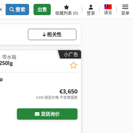
搜索
出售
语言
收藏列表
(0)
登录
菜单
相关性
小广告
，带水箱
250lg
€3,650
EXW 固定价格 不含增值税
发送询价