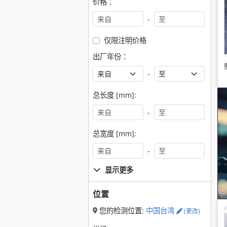
价格：
-
仅限注明价格
出厂年份：
-
总长度 [mm]:
-
总宽度 [mm]:
-
显示更多
位置
您的检测位置:
中国台湾
(更改)