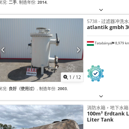
状况:
二手
, 制造年份:
2014
,
5738 - 过滤器冲洗
atlantik gmbh
3
Tatabánya
8,979 k
1
/
12
状况:
良好（使用过）
, 制造年份:
2003
,
消防水箱，地下水箱
100m³ Erdtank 
Liter Tank