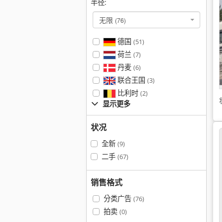
半径:
无限
(76)
德国
(51)
荷兰
(7)
丹麦
(6)
联合王国
(3)
比利时
(2)
显示更多
状况
全新
(9)
二手
(67)
销售格式
分类广告
(76)
拍卖
(0)