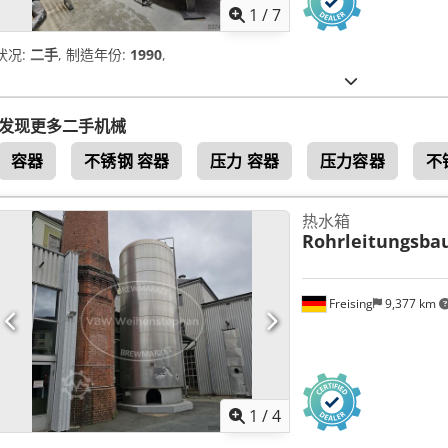
1
/
7
状况:
二手
, 制造年份:
1990
,
发现更多二手机械
容器
不锈钢 容器
压力 容器
压力容器
不
热水箱
Rohrleitungsba
Freising
9,377 km
1
/
4