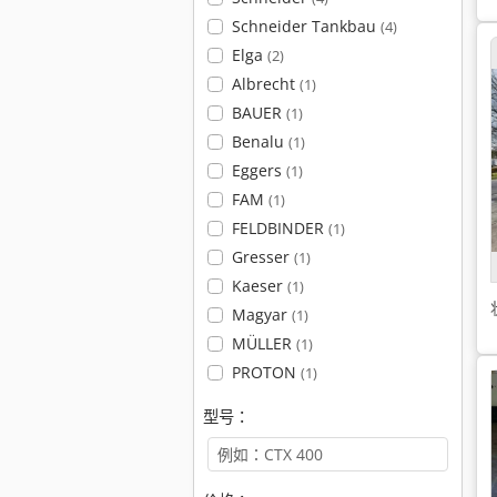
Schneider Tankbau
(4)
Elga
(2)
Albrecht
(1)
BAUER
(1)
Benalu
(1)
Eggers
(1)
FAM
(1)
FELDBINDER
(1)
Gresser
(1)
Kaeser
(1)
Magyar
(1)
MÜLLER
(1)
PROTON
(1)
型号：