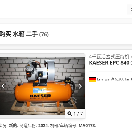
购买 水箱 二手
(76)
4千瓦活塞式压缩机
KAESER
EPC 840-
Erlangen
9,360 km
1
/
7
状况:
新的
, 制造年份:
2024
, 机器/车辆编号:
MA0173
,