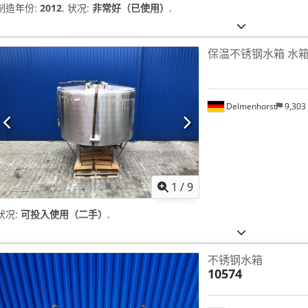
制造年份:
2012
, 状况:
非常好（已使用）
,
保温不锈钢水箱 水
Delmenhorst
9,303
1
/
9
状况:
可投入使用（二手）
,
不锈钢水箱
10574