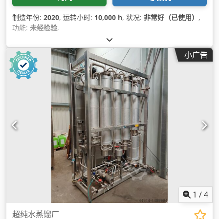
制造年份:
2020
, 运转小时:
10,000 h
, 状况:
非常好（已使用）
,
功能:
未经检验
,
小广告
1
/
4
超纯水蒸馏厂