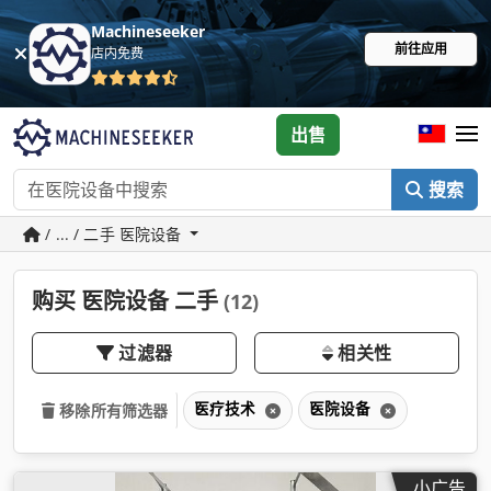
Machineseeker
前往应用
店内免费
出售
搜索
/ ... / 二手 医院设备
购买 医院设备 二手
(12)
过滤器
相关性
医疗技术
医院设备
移除所有筛选器
小广告