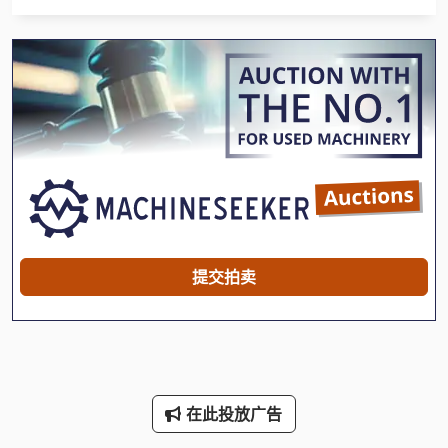
Tak 18
Tur 560
冲床 车间
医用 钳
地板 车
工具 车
机械 车床
提交拍卖
机械车床
购物 车
车床
在此投放广告
车床 车床