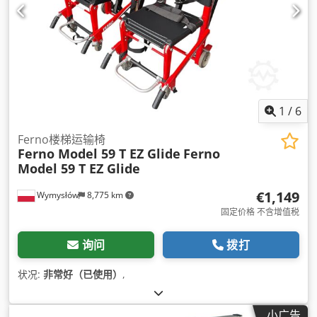
1
/
6
Ferno楼梯运输椅
Ferno Model 59 T EZ Glide
Ferno
Model 59 T EZ Glide
€1,149
Wymysłów
8,775 km
固定价格 不含增值税
询问
拨打
状况:
非常好（已使用）
,
小广告