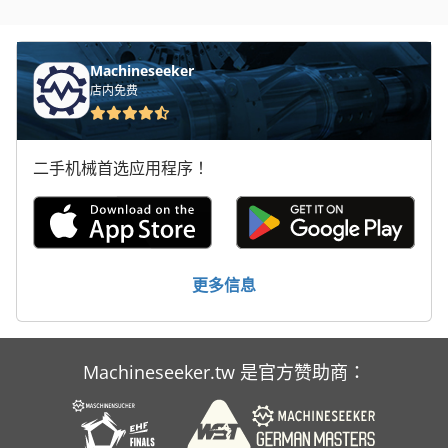
车床 配件
车载 平台
Machineseeker
店内免费
车间 设备
车间起重机
二手机械首选应用程序！
轮式装载机
运行 Rails
运输 车
更多信息
餐车
Machineseeker.tw 是官方赞助商：