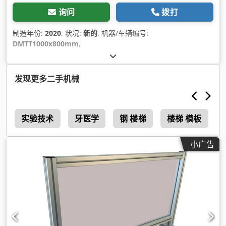
询问
拨打
制造年份:
2020
, 状况:
新的
, 机器/车辆编号:
DMTT1000x800mm
,
发现更多二手机械
1
实验技术
牙医学
钢 楼梯
楼梯 模板
小广告