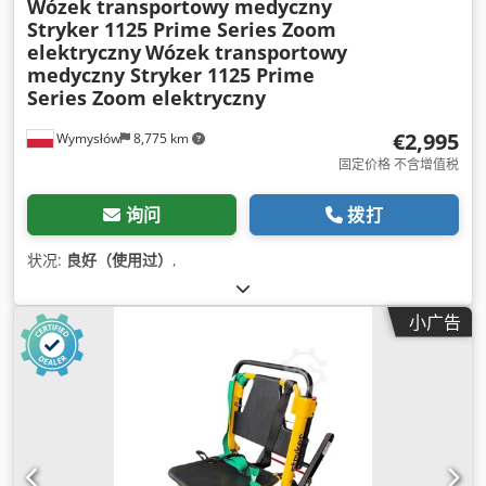
Wózek transportowy medyczny
Stryker 1125 Prime Series Zoom
elektryczny
Wózek transportowy
medyczny Stryker 1125 Prime
Series Zoom elektryczny
€2,995
Wymysłów
8,775 km
固定价格 不含增值税
询问
拨打
状况:
良好（使用过）
,
小广告