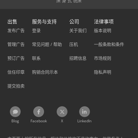
床 身 式 铣床
出售
服务与支持
公司
法律事项
发布广告
登录
关于我们
版本说明
管理广告
常见问题 / 帮助
压机
一般条款和条件
预订广告
联系
招聘信息
市场规则
信任印章
购销合同示本
隐私声明
提交拍卖
Blog
Facebook
X
LinkedIn