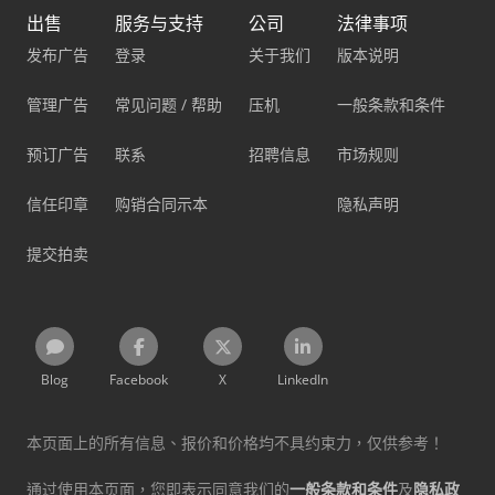
出售
服务与支持
公司
法律事项
发布广告
登录
关于我们
版本说明
管理广告
常见问题 / 帮助
压机
一般条款和条件
预订广告
联系
招聘信息
市场规则
信任印章
购销合同示本
隐私声明
提交拍卖
Blog
Facebook
X
LinkedIn
本页面上的所有信息、报价和价格均不具约束力，仅供参考！
通过使用本页面，您即表示同意我们的
一般条款和条件
及
隐私政