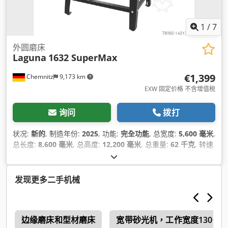
1
/
7
外圆磨床
Laguna
1632 SuperMax
€1,399
Chemnitz
9,173 km
EXW 固定价格 不含增值税
询问
拨打
状况:
新的
, 制造年份:
2025
, 功能:
完全功能
, 总宽度:
5,600 毫米
,
总长度:
8,600 毫米
, 总高度:
12,200 毫米
, 总重量:
62 千克
, 转速
（最小）:
1,420 转/分
, 辊筒直径:
127 毫米
, 最大转速:
1,420 转/
分
, X轴进给速度:
300 米/分钟
, 输入电压:
230 V
, 砂带宽度:
76
毫米
, 功率:
1.1 千瓦 (1.50 马力)
,
发现更多二手机械
0
边缘磨床和型材磨床
宽带砂光机，工作宽度1300–1