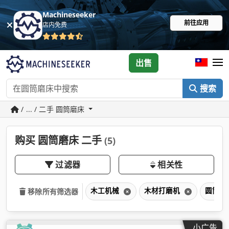
Machineseeker
前往应用
店内免费
出售
搜索
/ ... / 二手 圆筒磨床
购买 圆筒磨床 二手
(5)
过滤器
相关性
木工机械
木材打磨机
圆筒磨
移除所有筛选器
小广告