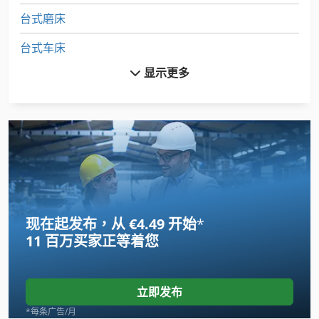
台式磨床
台式车床
显示更多
台式铣床
小 车床
循环车床
数控 车床
数控 车床 车床
现在起发布，从 €4.49 开始
*
数控车床
11 百万买家
正等着您
曲轴 车床
木工车床
立即发布
机械 车床
*每条广告/月