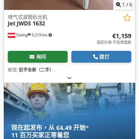
1
/
6
喷气式滚筒砂光机
Jet
JWDS 1632
€1,159
Söding
9,219 km
固定价格 不含增值税
询问
拨打
状况:
近乎全新（二手）
,
现在起发布，从 €4.49 开始
*
11 百万买家
正等着您