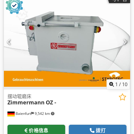
1
/
10
摆动辊磨床
Zimmermann
OZ -
Baienfurt
9,542 km
价格信息
拨打