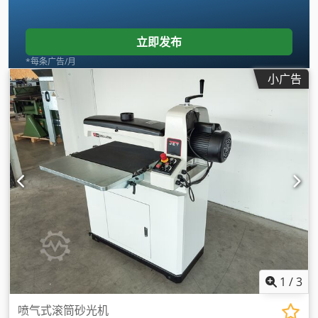
立即发布
*每条广告/月
小广告
1
/
3
喷气式滚筒砂光机