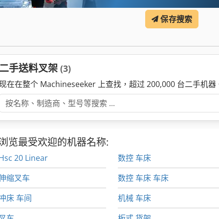
保存搜索
二手送料叉架
(3)
现在在整个 Machineseeker 上查找，超过 200,000 台二手机器
浏览最受欢迎的机器名称:
Hsc 20 Linear
数控 车床
伸缩叉车
数控 车床 车床
冲床 车间
机械 车床
叉车
板式 货架