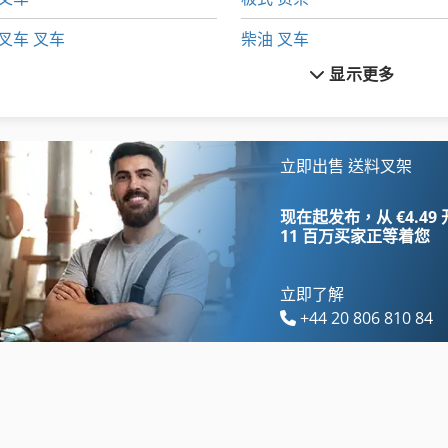
叉车 叉车
柴油 叉车
显示更多
叉车 门 架
柴油叉车
地板 车
燃气叉车
工具 车
甲板 Abrollcontainer
立即出售 送料叉架
托盘货架
电动叉车
现在起发布，从 €4.49
11 百万买家
正等着您
立即了解
+44 20 806 810 84