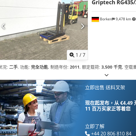
Griptech
RG435/
Borken
9,478 km
1
/
7
状况:
二手
, 功能:
完全功能
, 制造年份:
2011
, 额定载荷:
3,500 千克
, 空载
立即出售 送料叉架
现在起发布，从 €4.49
11 百万买家
正等着您
立即了解
+44 20 806 810 84