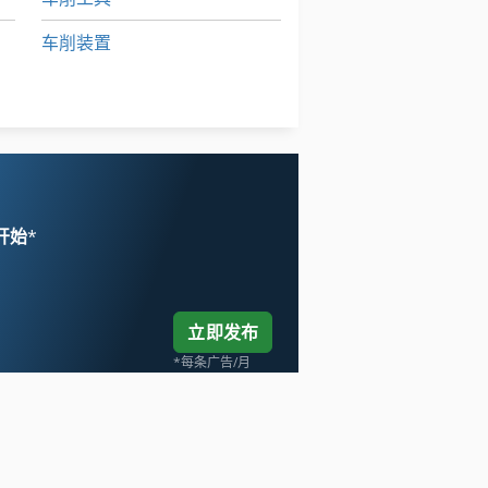
车削装置
车轮
车载 平台
 开始
*
立即发布
*每条广告/月