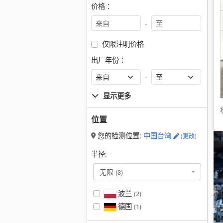
价格：
-
仅限注明价格
出厂年份：
-
显示更多
位置
您的检测位置:
中国台湾
(更改)
半径:
无限
(3)
波兰
(2)
德国
(1)