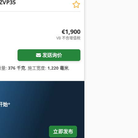
ZVP35
€1,900
VB 不含增值税
发送询价
重量:
376 千克
, 施工宽度:
1,220 毫米
,
 开始
*
立即发布