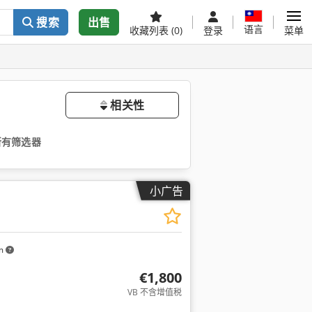
搜索
出售
语言
收藏列表
(0)
登录
菜单
相关性
所有筛选器
小广告
km
€1,800
VB 不含增值税