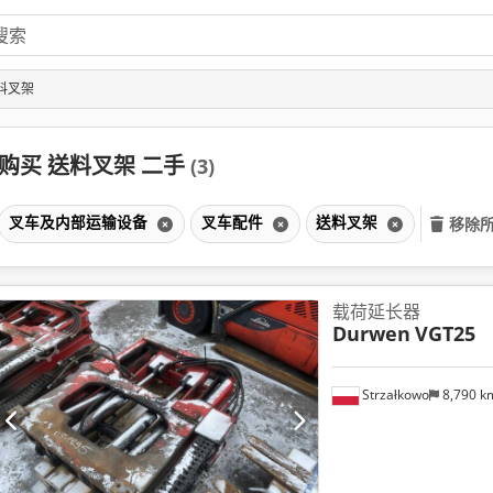
料叉架
购买 送料叉架 二手
(3)
叉车及内部运输设备
叉车配件
送料叉架
移除
载荷延长器
Durwen
VGT25
Strzałkowo
8,790 