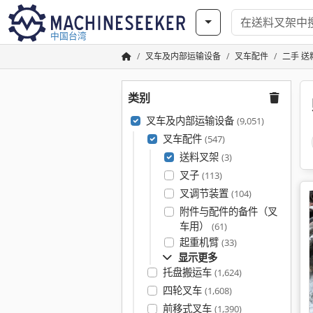
中国台湾
叉车及内部运输设备
叉车配件
二手 送
类别
叉车及内部运输设备
(9,051)
叉车配件
(547)
送料叉架
(3)
叉子
(113)
叉调节装置
(104)
附件与配件的备件（叉
车用）
(61)
起重机臂
(33)
显示更多
托盘搬运车
(1,624)
四轮叉车
(1,608)
前移式叉车
(1,390)