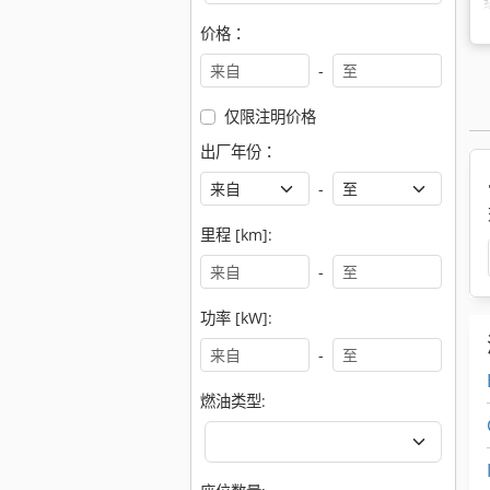
价格：
-
仅限注明价格
出厂年份：
-
里程 [km]:
-
功率 [kW]:
-
燃油类型: