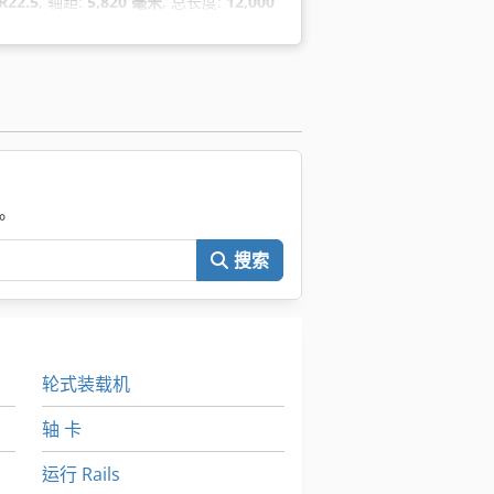
R22.5
, 轴距:
5,820 毫米
, 总长度:
12,000
转向, 无障碍, 烟尘过滤器, 电子稳定程序
。
搜索
轮式装载机
轴 卡
运行 Rails