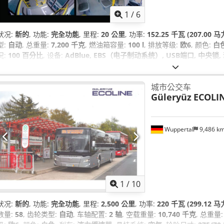
1
/
6
状况:
新的
, 功能:
完全功能
, 里程:
20 公里
, 功率:
152.25 千瓦 (207.00 马
型:
自动
, 总重量:
7,200 千克
, 燃油箱容量:
100 l
, 排放等级:
欧6
, 颜色:
白
况:
100 百分比
, 设备:
AdBlue, EBS（电子制动系统）, USB端口, 中央
录, 定速巡航, 导航系统, 滑动门, 牵引力控制, 电动后视镜, 电子稳定程序 (ES
车道保持辅助, 防抱死制动系统 (ABS), 防盗系统（Immobilizer）, 附
城市公交车
Güleryüz
ECOLI
Wuppertal
9,486 k
1
/
10
状况:
新的
, 功能:
完全功能
, 里程:
2,500 公里
, 功率:
220 千瓦 (299.12 马
数量:
58
, 齿轮类型:
自动
, 车轴配置:
2 轴
, 空载重量:
10,740 千克
, 总重量