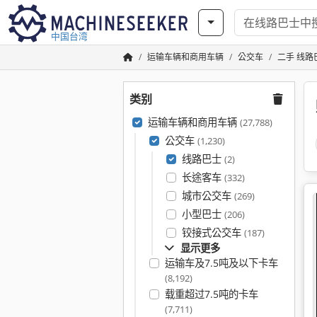
中国台湾
运输车辆和商用车辆
公交车
二手 线路
类别
运输车辆和商用车辆
(27,788)
公交车
(1,230)
线路巴士
(2)
长途客车
(332)
城市公交车
(269)
小型巴士
(206)
铰接式公交车
(187)
显示更多
运输车及7.5吨及以下卡车
(8,192)
载重超过7.5吨的卡车
(7,711)