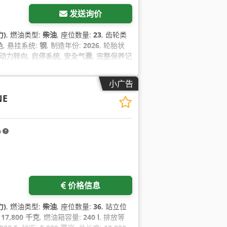
发送询价
力)
, 燃油类型:
柴油
, 座位数量:
23
, 齿轮类
色
, 悬挂系统:
钢
, 制造年份:
2026
, 轮胎状
锁, 动力转向, 启停系统, 安全气囊, 完整保养记
P), 盲点辅助系统, 空调, 蓝牙, 车载电脑,
加前照灯, 雾灯, 非吸烟车辆
,
小广告
NE
m
价格信息
力)
, 燃油类型:
柴油
, 座位数量:
36
, 站立位
:
17,800 千克
, 燃油箱容量:
240 l
, 排放等