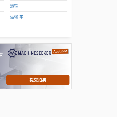
运输
运输 车
铲运机
餐车
速
提交拍卖