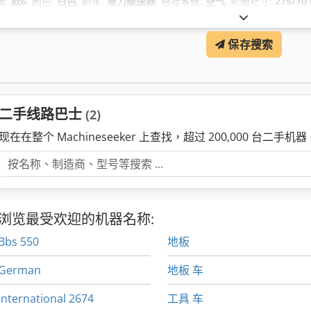
级:
欧6
, 颜色:
白色
, 刹车:
液力缓速器
, 悬挂系统:
空气
, 轮胎尺寸:
275/70 
毫米
, 总宽度:
2,500 毫米
, 总高度:
3,120 毫米
, 制造年份:
2026
, 设备:
动力
(ESP), 空调, 车载电脑, 防抱死制动系统 (ABS)
,
保存搜索
二手线路巴士
(2)
现在在整个 Machineseeker 上查找，超过 200,000 台二手机器
浏览最受欢迎的机器名称:
Bbs 550
地板
German
地板 车
International 2674
工具 车