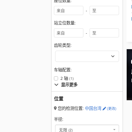
座位数量:
-
站立位数量:
-
齿轮类型:
车轴配置:
2 轴
(1)
显示更多
位置
您的检测位置:
中国台湾
(更改)
半径:
无限
(2)