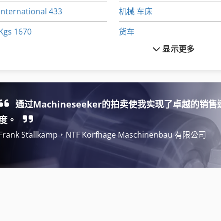
International 433
机械 车床
Kgs 1670
货车
显示更多
Ls 703
购物 车
Meh 5 2 1 8 B
车轮
Ng 200
车载 平台
通过Machineseeker的拍卖使我实现了卓越的销售
卷 板
车间 设备
度。
Frank Stallkamp，NTF Korfhage Maschinenbau 有限公司