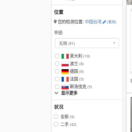
位置
您的检测位置:
中国台湾
(更改)
半径:
无限
(51)
意大利
(19)
波兰
(8)
德国
(6)
法国
(5)
斯洛伐克
(5)
显示更多
状况
全新
(9)
二手
(42)