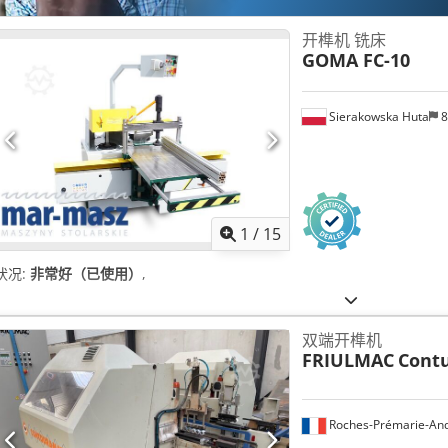
开榫机 铣床
GOMA FC-10
Sierakowska Huta
8
1
/
15
状况:
非常好（已使用）
,
双端开榫机
FRIULMAC
Cont
Roches-Prémarie-And