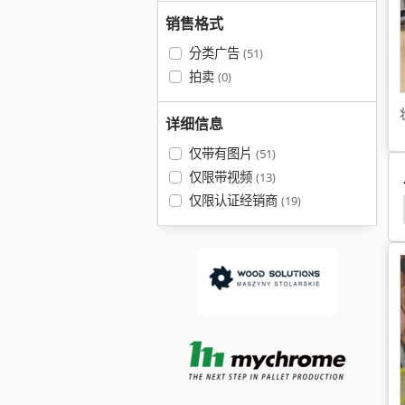
销售格式
分类广告
(51)
拍卖
(0)
详细信息
仅带有图片
(51)
仅限带视频
(13)
仅限认证经销商
(19)
立 式 铣床
床 身 式 铣床
床 身 铣床