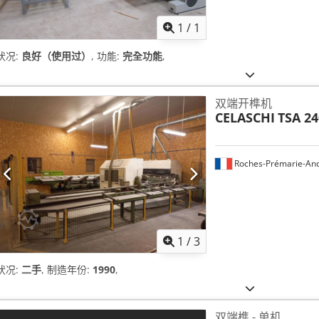
1
/
1
状况:
良好（使用过）
, 功能:
完全功能
,
双端开榫机
CELASCHI
TSA 24
Roches-Prémarie-And
1
/
3
状况:
二手
, 制造年份:
1990
,
双端榫 - 单机