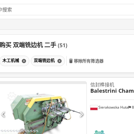
购买 双端铣边机 二手
(51)
木工机械
双端铣边机
移除所有筛选器
信封榫接机
Balestrini Cha
Sierakowska Huta
8