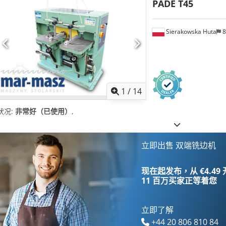
PADE T45
Sierakowska Huta
8
1
/
14
状况:
非常好（已使用）
,
立即出售 双端铣边机
现在起发布，从 €4.49
11 百万买家
正等着您
立即了解
+44 20 806 810 84