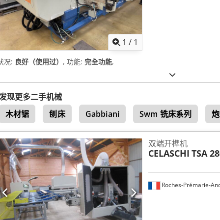
请求更
1
/
1
状况:
良好（使用过）
, 功能:
完全功能
,
发现更多二手机械
木材锯
刨床
Gabbiani
Swm 铣床系列
炮
双端开榫机
CELASCHI
TSA 28
Roches-Prémarie-And
请求更