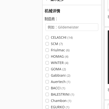
机械详情
制造商：
CELASCHI
(14)
SCM
(7)
Friulmac
(6)
HOMAG
(4)
WINTER
(4)
GOMA
(2)
Gabbiani
(2)
Auertech
(1)
BACCI
(1)
BALESTRINI
(1)
Chambon
(1)
EGURKO
(1)