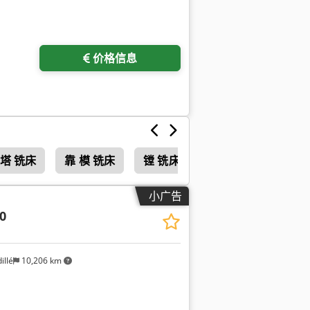
多图片
价格信息
塔 铣床
靠 模 铣床
镗 铣床
小广告
0
illé
10,206 km
多图片