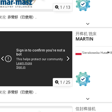
1
/
13
状况:
非常好（已使用）
,
开榫机 铣床
MARTIN
Sierakowska Huta
8
1
/
25
状况:
非常好（已使用）
,
信封榫接机