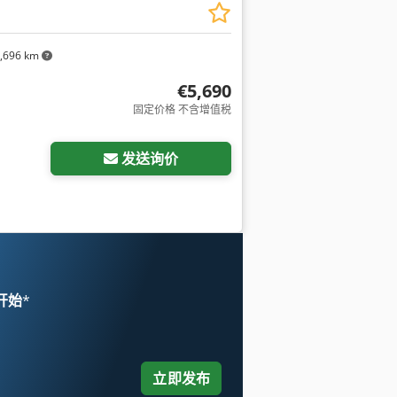
,696 km
€5,690
固定价格 不含增值税
发送询价
 开始
*
立即发布