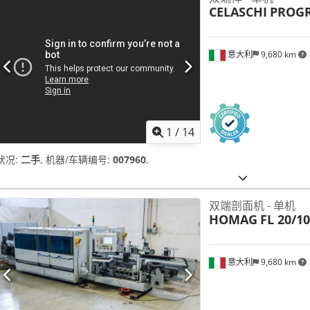
CELASCHI
PROGR
意大利
9,680 km
1
/
14
状况:
二手
, 机器/车辆编号:
007960
,
双端剖面机 - 单机
HOMAG
FL 20/1
意大利
9,680 km