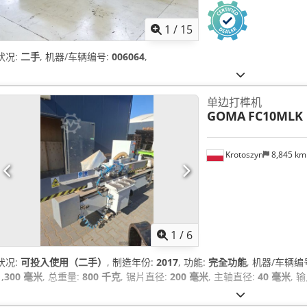
1
/
15
状况:
二手
, 机器/车辆编号:
006064
,
单边打榫机
GOMA
FC10MLK
Krotoszyn
8,845 k
1
/
6
状况:
可投入使用（二手）
, 制造年份:
2017
, 功能:
完全功能
, 机器/车辆编
1,300 毫米
, 总重量:
800 千克
, 锯片直径:
200 毫米
, 主轴直径:
40 毫米
, 