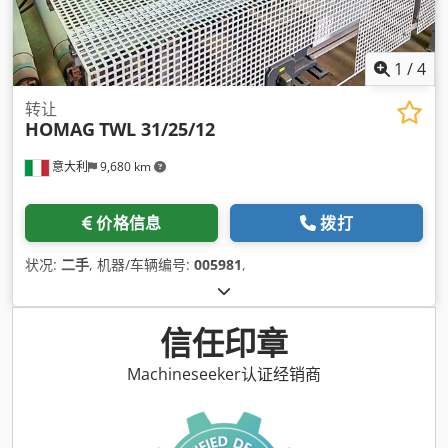
1
/
4
转让
HOMAG
TWL 31/25/12
意大利
9,680 km
价格信息
拨打
状况:
二手
, 机器/车辆编号:
005981
,
信任印章
Machineseeker认证经销商