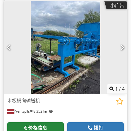
小广告
1
/
4
木板横向输送机
Ventspils
8,352 km
价格信息
拨打