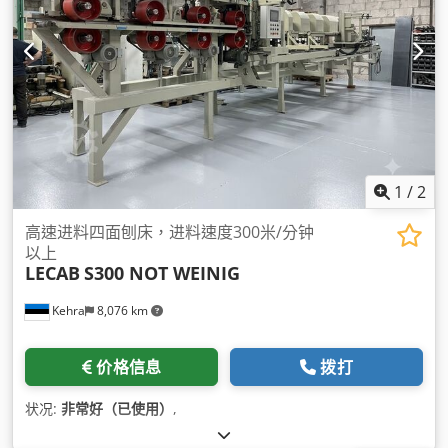
1
/
2
高速进料四面刨床，进料速度300米/分钟
以上
LECAB
S300 NOT WEINIG
Kehra
8,076 km
价格信息
拨打
状况:
非常好（已使用）
,