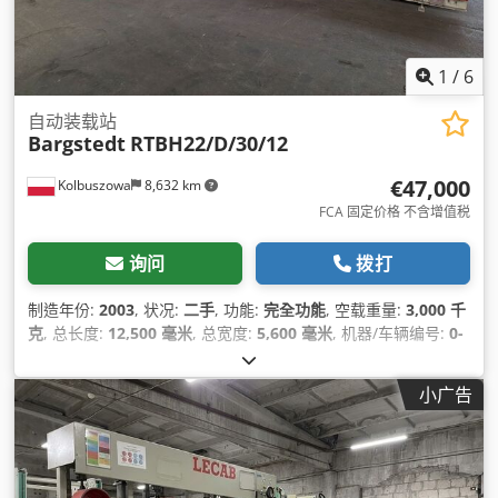
1
/
6
自动装载站
Bargstedt
RTBH22/D/30/12
€47,000
Kolbuszowa
8,632 km
FCA 固定价格 不含增值税
询问
拨打
制造年份:
2003
, 状况:
二手
, 功能:
完全功能
, 空载重量:
3,000 千
克
, 总长度:
12,500 毫米
, 总宽度:
5,600 毫米
, 机器/车辆编号:
0-
280-15-2017
,
小广告