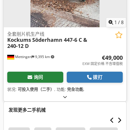
1
/
8
全套削片机生产线
Kockums
Söderhamn 447-6 C &
240-12 D
€49,000
Mettingen
9,395 km
EXW 固定价格 不含增值税
询问
拨打
状况:
可投入使用（二手）
, 功能:
完全功能
,
发现更多二手机械