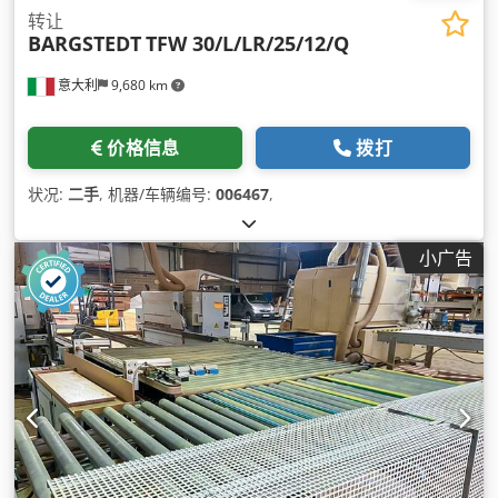
转让
BARGSTEDT
TFW 30/L/LR/25/12/Q
意大利
9,680 km
价格信息
拨打
状况:
二手
, 机器/车辆编号:
006467
,
小广告