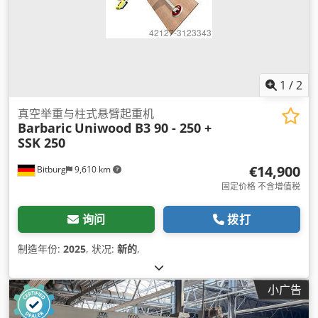
1
/
2
真空举重与柱式悬臂起重机
Barbaric
Uniwood B3 90 - 250 +
SSK 250
€14,900
Bitburg
9,610 km
固定价格 不含增值税
询问
拨打
制造年份:
2025
, 状况:
新的
,
小广告