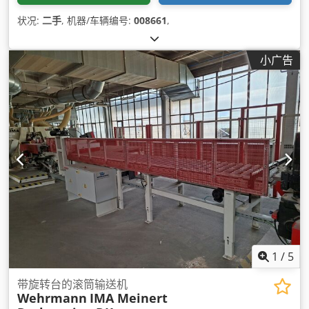
状况:
二手
, 机器/车辆编号:
008661
,
小广告
1
/
5
带旋转台的滚筒输送机
Wehrmann
IMA Meinert