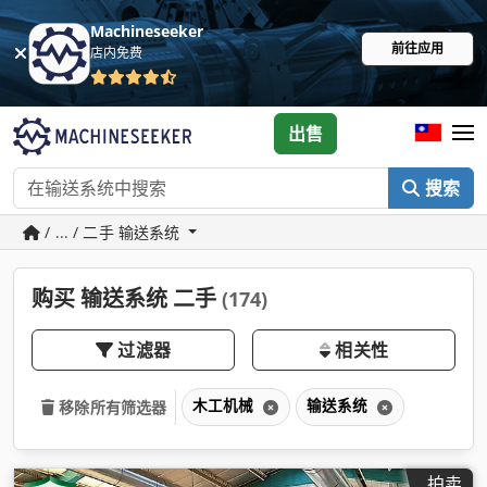
Machineseeker
前往应用
店内免费
出售
搜索
/ ... / 二手 输送系统
购买 输送系统 二手
(174)
过滤器
相关性
木工机械
输送系统
移除所有筛选器
拍卖