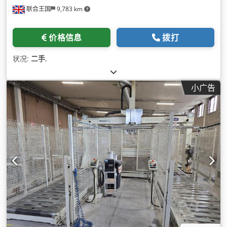
联合王国
9,783 km
价格信息
拨打
状况:
二手
,
小广告