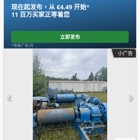
现在起发布，从 €4.49 开始
*
11 百万买家
正等着您
立即发布
*每条广告/月
小广告