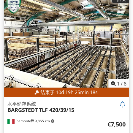
1
/
8
结束于
10
d
19
h
25
min
16
s
水平储存系统
BARGSTEDT
TLF 420/39/15
Piemonte
9,855 km
€7,500