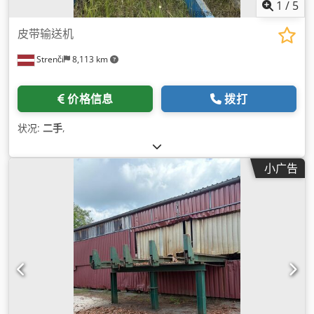
1
/
5
皮带输送机
Strenči
8,113 km
价格信息
拨打
状况:
二手
,
小广告