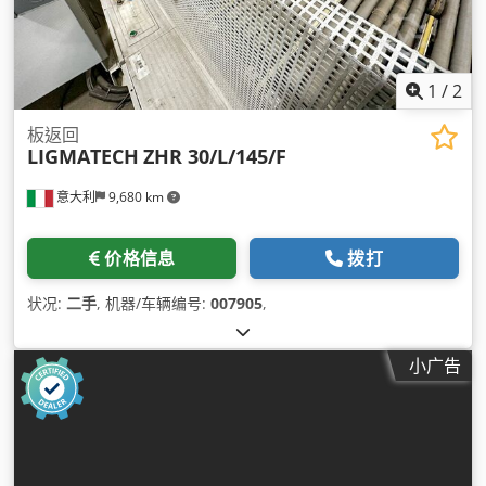
1
/
2
板返回
LIGMATECH
ZHR 30/L/145/F
意大利
9,680 km
价格信息
拨打
状况:
二手
, 机器/车辆编号:
007905
,
小广告