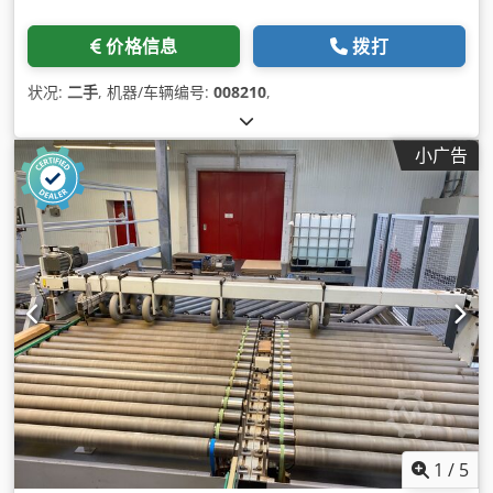
价格信息
拨打
状况:
二手
, 机器/车辆编号:
008210
,
小广告
1
/
5