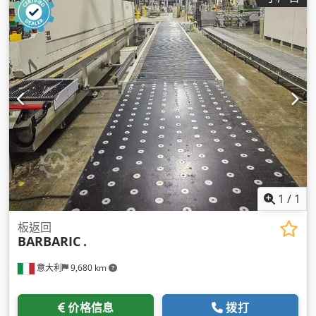
1
/
1
板返回
BARBARIC
.
意大利
9,680 km
价格信息
拨打