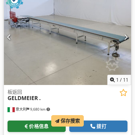
1
/
11
板返回
GELDMEIER
.
意大利
9,680 km
保存搜索
价格信息
拨打