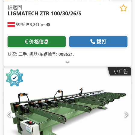
板返回
LIGMATECH
ZTR 100/30/26/S
奥地利
9,241 km
价格信息
拨打
状况:
二手
, 机器/车辆编号:
008521
,
小广告