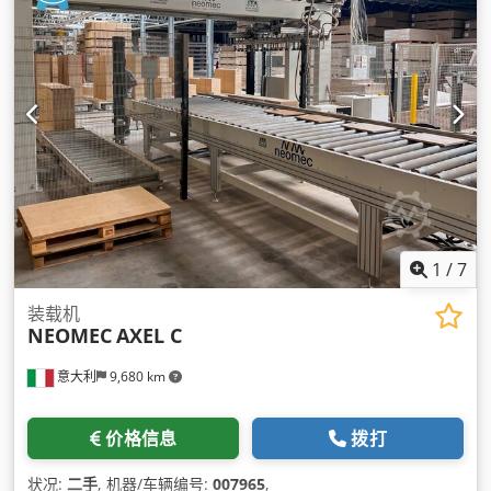
1
/
7
装载机
NEOMEC
AXEL C
意大利
9,680 km
价格信息
拨打
状况:
二手
, 机器/车辆编号:
007965
,