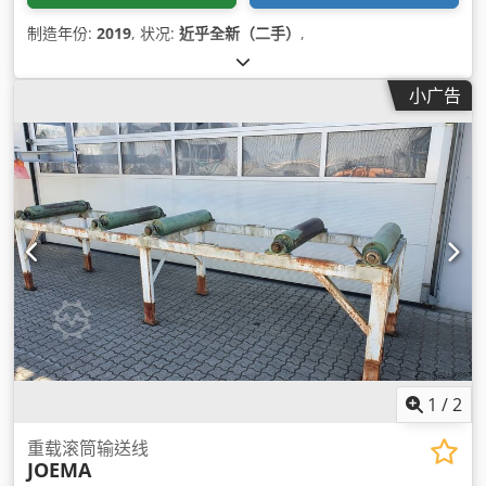
制造年份:
2019
, 状况:
近乎全新（二手）
,
小广告
1
/
2
重载滚筒输送线
JOEMA