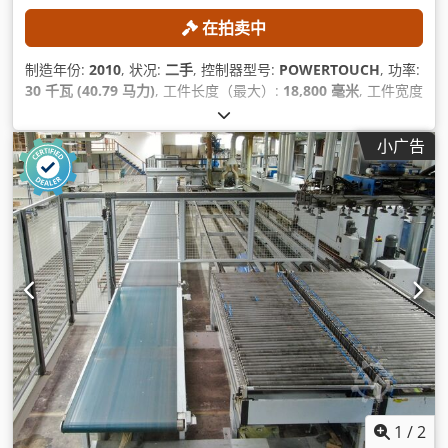
在拍卖中
制造年份:
2010
, 状况:
二手
, 控制器型号:
POWERTOUCH
, 功率:
30 千瓦 (40.79 马力)
, 工件长度（最大）:
18,800 毫米
, 工件宽度
（最大）:
15,000 毫米
, X轴进给速度:
80 米/分钟
,
小广告
1
/
2