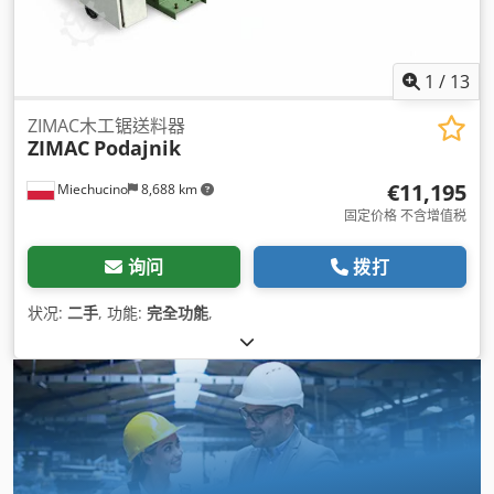
1
/
13
ZIMAC木工锯送料器
ZIMAC
Podajnik
€11,195
Miechucino
8,688 km
固定价格 不含增值税
询问
拨打
状况:
二手
, 功能:
完全功能
,