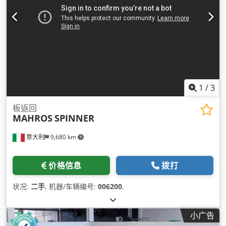
1
/
3
板返回
MAHROS
SPINNER
意大利
9,680 km
价格信息
拨打
状况:
二手
, 机器/车辆编号:
006200
,
小广告