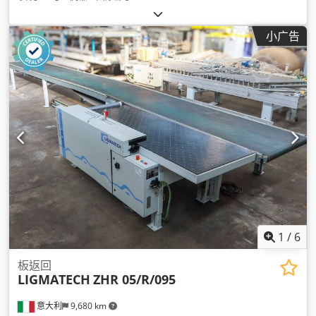
小广告
1
/
6
板返回
LIGMATECH
ZHR 05/R/095
意大利
9,680 km