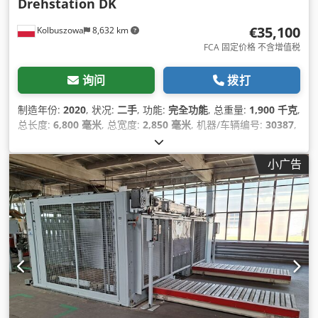
Drehstation DK
€35,100
Kolbuszowa
8,632 km
FCA 固定价格 不含增值税
询问
拨打
制造年份:
2020
, 状况:
二手
, 功能:
完全功能
, 总重量:
1,900 千克
,
总长度:
6,800 毫米
, 总宽度:
2,850 毫米
, 机器/车辆编号:
30387
,
小广告