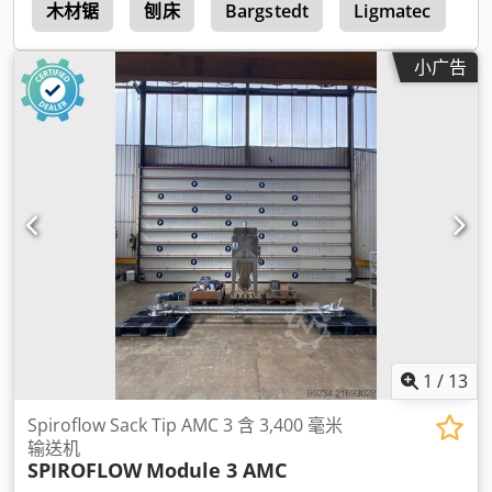
b
木材锯
刨床
Bargstedt
Ligmatec
L
小广告
1
/
13
Spiroflow Sack Tip AMC 3 含 3,400 毫米
输送机
SPIROFLOW
Module 3 AMC