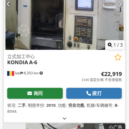
1
/
3
立式加工中心
KONDIA
A-6
€22,919
Iași
8,353 km
EXW 固定价格 不含增值税
询问
拨打
状况:
二手
, 制造年份:
2010
, 功能:
完全功能
, 机器/车辆编号:
B-
8044
,
小广告