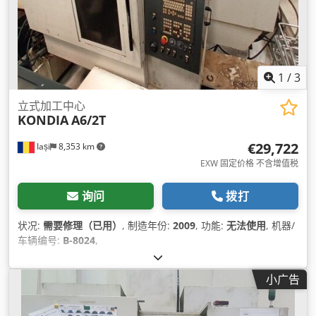
1
/
3
立式加工中心
KONDIA
A6/2T
€29,722
Iași
8,353 km
EXW 固定价格 不含增值税
询问
拨打
状况:
需要修理（已用）
, 制造年份:
2009
, 功能:
无法使用
, 机器/
车辆编号:
B-8024
,
小广告