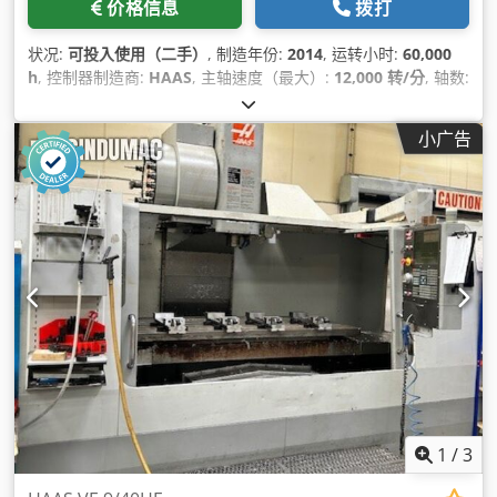
价格信息
拨打
状况:
可投入使用（二手）
, 制造年份:
2014
, 运转小时:
60,000
h
, 控制器制造商:
HAAS
, 主轴速度（最大）:
12,000 转/分
, 轴数:
3
,
小广告
1
/
3