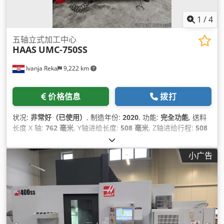
1
/
4
五轴立式加工中心
HAAS
UMC-750SS
Ivanja Reka
9,222 km
价格信息
拨打
状况:
非常好（已使用）
, 制造年份:
2020
, 功能:
完全功能
, 送料
长度 X 轴:
762 毫米
, Y轴进给长度:
508 毫米
, Z轴进给行程:
508
毫米
, 控制器型号:
NGC
, 主轴速度（最大）:
12,000 转/分
, 刀库
刀位数量:
30
, 设备:
切屑输送机, 文档 / 手册
,
小广告