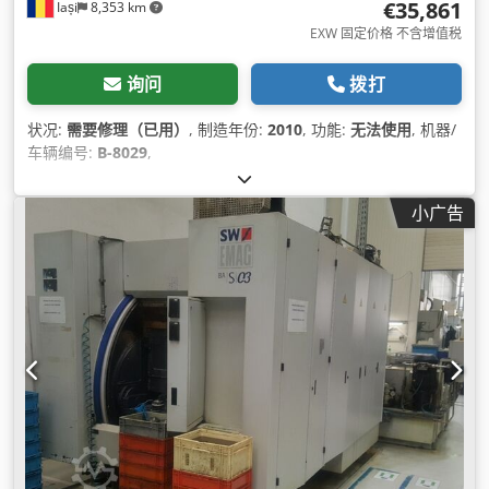
€35,861
Iași
8,353 km
EXW 固定价格 不含增值税
询问
拨打
状况:
需要修理（已用）
, 制造年份:
2010
, 功能:
无法使用
, 机器/
车辆编号:
B-8029
,
小广告