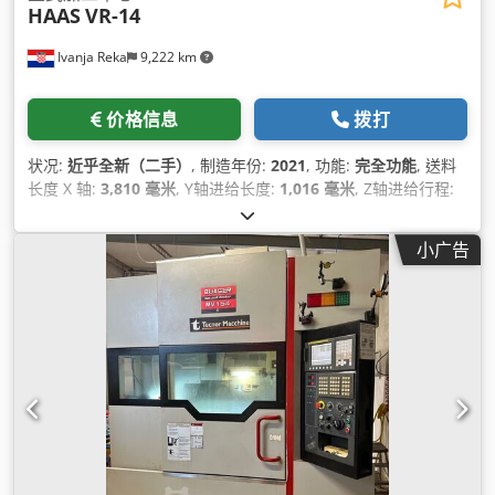
HAAS
VR-14
Ivanja Reka
9,222 km
价格信息
拨打
状况:
近乎全新（二手）
, 制造年份:
2021
, 功能:
完全功能
, 送料
长度 X 轴:
3,810 毫米
, Y轴进给长度:
1,016 毫米
, Z轴进给行程:
1,067 毫米
, 控制器型号:
NGC
, 主轴速度（最大）:
20,000 转/分
,
刀库刀位数量:
50
, 附加设备功能:
2-axis gimbaled spindle
小广告
head
, 设备:
切屑输送机, 文档 / 手册
,