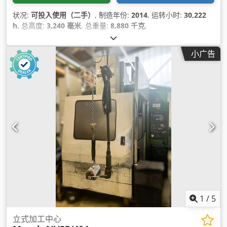
状况:
可投入使用（二手）
, 制造年份:
2014
, 运转小时:
30,222
h
, 总高度:
3,240 毫米
, 总重量:
8,880 千克
,
小广告
1
/
5
立式加工中心