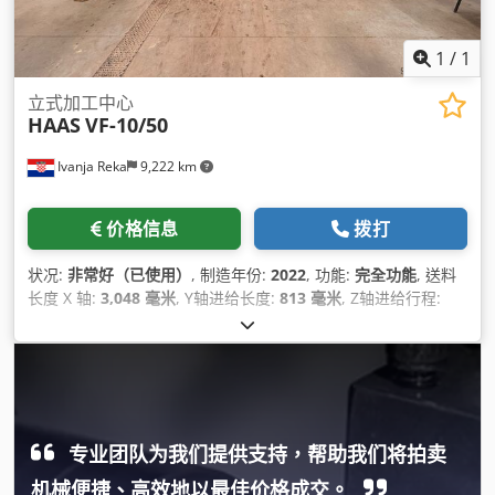
1
/
1
立式加工中心
HAAS
VF-10/50
Ivanja Reka
9,222 km
价格信息
拨打
状况:
非常好（已使用）
, 制造年份:
2022
, 功能:
完全功能
, 送料
长度 X 轴:
3,048 毫米
, Y轴进给长度:
813 毫米
, Z轴进给行程:
762 毫米
, 控制器型号:
NGC
, 主轴速度（最大）:
7,500 转/分
, 刀
库刀位数量:
30
, 设备:
切屑输送机, 文档 / 手册
,
专业团队为我们提供支持，帮助我们将拍卖
机械便捷、高效地以最佳价格成交。