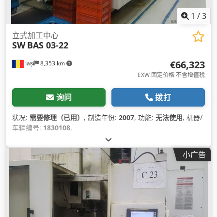
1
/
3
立式加工中心
SW
BAS 03-22
€66,323
Iași
8,353 km
EXW 固定价格 不含增值税
询问
拨打
状况:
需要修理（已用）
, 制造年份:
2007
, 功能:
无法使用
, 机器/
车辆编号:
1830108
,
小广告