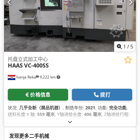
1
/
5
托盘立式加工中心
HAAS
VC-400SS
Ivanja Reka
9,222 km
价格信息
拨打
状况:
几乎全新（展品机器）
, 制造年份:
2021
, 功能:
完全功能
,
送料长度 X 轴:
559 毫米
, Y轴进给长度:
406 毫米
, Z轴进给行程:
508 毫米
, 控制器型号:
NGC
, 主轴速度（最大）:
12,000 转/分
,
刀库刀位数量:
30
,
发现更多二手机械