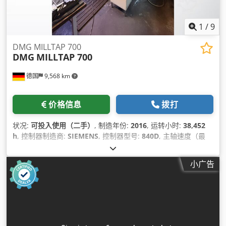
1
/
9
DMG MILLTAP 700
DMG
MILLTAP 700
德国
9,568 km
价格信息
拨打
状况:
可投入使用（二手）
, 制造年份:
2016
, 运转小时:
38,452
h
, 控制器制造商:
SIEMENS
, 控制器型号:
840D
, 主轴速度（最
大）:
24,000 转/分
,
小广告