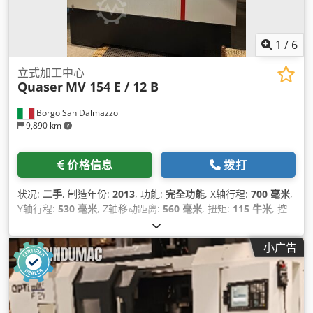
1
/
6
立式加工中心
Quaser
MV 154 E / 12 B
Borgo San Dalmazzo
9,890 km
价格信息
拨打
状况:
二手
, 制造年份:
2013
, 功能:
完全功能
, X轴行程:
700 毫米
,
Y轴行程:
530 毫米
, Z轴移动距离:
560 毫米
, 扭矩:
115 牛米
, 控
制器制造商:
Fanuc
, 总高度:
2,750 毫米
, 总长度:
2,200 毫米
, 总
宽度:
2,360 毫米
, 工作台宽度:
500 毫米
, 桌面长度:
900 毫米
, 工
小广告
作台承载能力:
500 千克
, 总重量:
6,400 千克
, 主轴转速（最小）:
50 转/分
, 主轴速度（最大）:
12,000 转/分
, 主轴电机功率:
15,000 瓦特
,