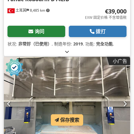
€39,000
土耳其
8,485 km
EXW 固定价格 不含增值税
询问
拨打
状况:
非常好（已使用）
, 制造年份:
2019
, 功能:
完全功能
,
小广告
保存搜索