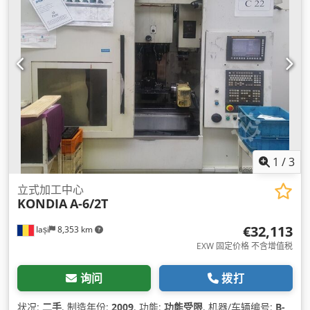
1
/
3
立式加工中心
KONDIA
A-6/2T
€32,113
Iași
8,353 km
EXW 固定价格 不含增值税
询问
拨打
状况:
二手
, 制造年份:
2009
, 功能:
功能受限
, 机器/车辆编号:
B-