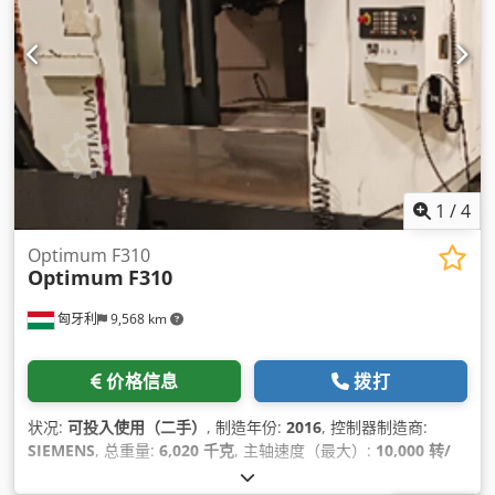
1
/
4
Optimum F310
Optimum
F310
匈牙利
9,568 km
价格信息
拨打
状况:
可投入使用（二手）
, 制造年份:
2016
, 控制器制造商:
SIEMENS
, 总重量:
6,020 千克
, 主轴速度（最大）:
10,000 转/
分
, 主轴电机功率:
13,000 瓦特
, 轴数:
3
,