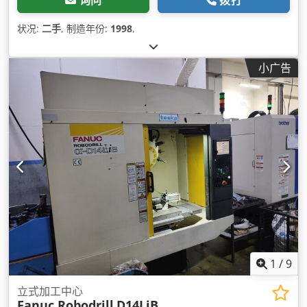
询问
拨打
状况:
二手
, 制造年份:
1998
,
小广告
1
/
9
立式加工中心
Fanuc Robodrill
D14LiB