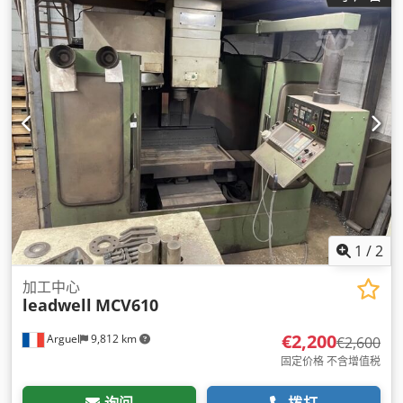
1
/
2
加工中心
leadwell
MCV610
€2,200
Arguel
9,812 km
€2,600
固定价格 不含增值税