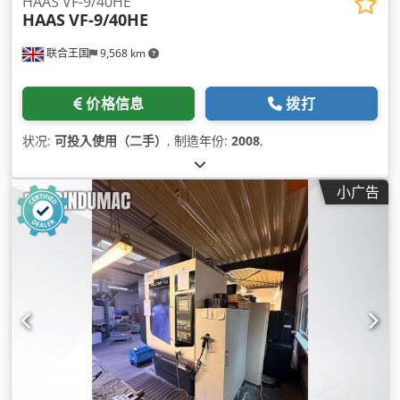
HAAS VF-9/40HE
HAAS
VF-9/40HE
联合王国
9,568 km
价格信息
拨打
状况:
可投入使用（二手）
, 制造年份:
2008
,
小广告