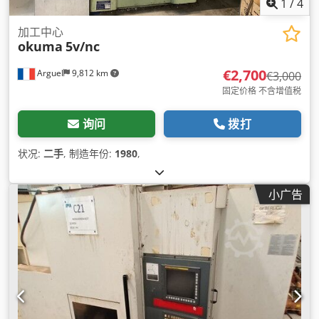
1
/
4
加工中心
okuma
5v/nc
€2,700
Arguel
9,812 km
€3,000
固定价格 不含增值税
询问
拨打
状况:
二手
, 制造年份:
1980
,
小广告