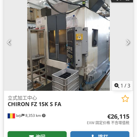
1
/
3
立式加工中心
CHIRON
FZ 15K S FA
€26,115
Iași
8,353 km
EXW 固定价格 不含增值税
询问
拨打