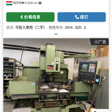
匈牙利
9,568 km
价格信息
拨打
状况:
可投入使用（二手）
, 制造年份:
2016
, 轴数:
3
,
小广告