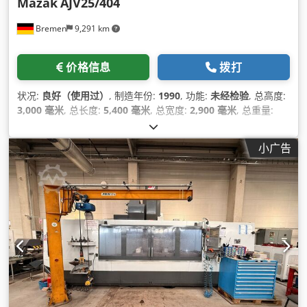
Mazak
AJV25/404
Bremen
9,291 km
价格信息
拨打
状况:
良好（使用过）
, 制造年份:
1990
, 功能:
未经检验
, 总高度:
3,000 毫米
, 总长度:
5,400 毫米
, 总宽度:
2,900 毫米
, 总重量:
8,600 千克
,
小广告