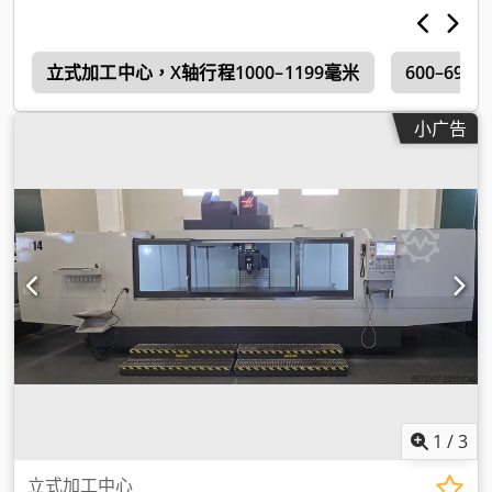
6
立式加工中心，X轴行程1000–1199毫米
600–69
小广告
1
/
3
立式加工中心