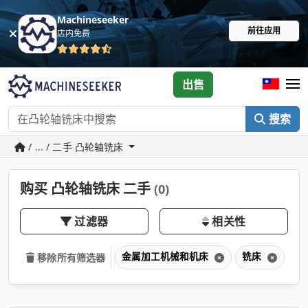
Machineseeker
前往应用
店内免费
出售
搜索
/ ... / 二手 凸轮轴铣床
购买 凸轮轴铣床 二手
(0)
过滤器
相关性
金属加工机械和机床
铣床
凸
移除所有筛选器