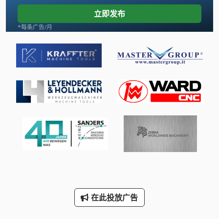
数控车床
立即发布
曲轴 车床
*每条广告/月
木 车床
木工车床
机械 车床
机械车床
车床
车床 Y 轴
车床 车床
车床 配件
在此投放广告
轧辊 车床