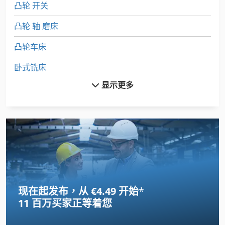
凸轮 开关
凸轮 轴 磨床
凸轮车床
卧式铣床
显示更多
台式磨床
头车床
小 车床
床 身 式 铣床
循环车床
现在起发布，从 €4.49 开始
*
数控 车床
11 百万买家
正等着您
数控 车床 车床