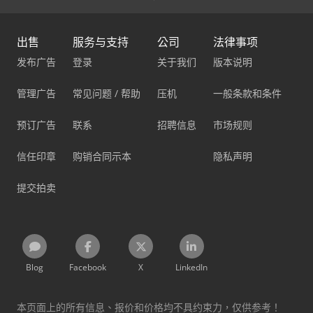
出售
服务与支持
公司
法律事项
发布广告
登录
关于我们
版本说明
管理广告
常见问题 / 帮助
压机
一般条款和条件
预订广告
联系
招聘信息
市场规则
信任印章
购销合同示本
隐私声明
提交拍卖
Blog
Facebook
X
LinkedIn
本页面上的所有信息、报价和价格均不具约束力，仅供参考！