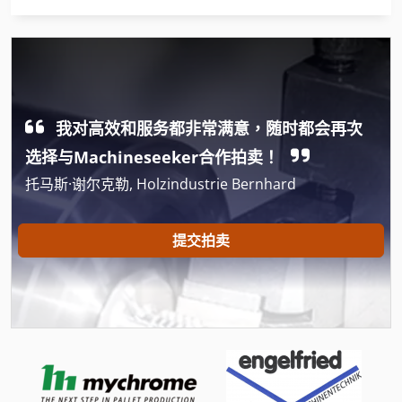
工具 车
平磨机
机械 剪 板 机
我对高效和服务都非常满意，随时都会再次
机械 车床
选择与Machineseeker合作拍卖！
板材盒
托马斯·谢尔克勒, Holzindustrie Bernhard
滚筒输送机
立 式 裁 板 锯
提交拍卖
绞车
花岗岩 板材
车削 刀具
车削工具