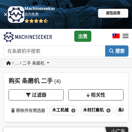
Machineseeker
前往应用
店内免费
出售
搜索
/ ... / 二手 条磨机
购买 条磨机 二手
(4)
过滤器
相关性
木工机械
木材打磨机
条磨机
移除所有筛选器
小广告