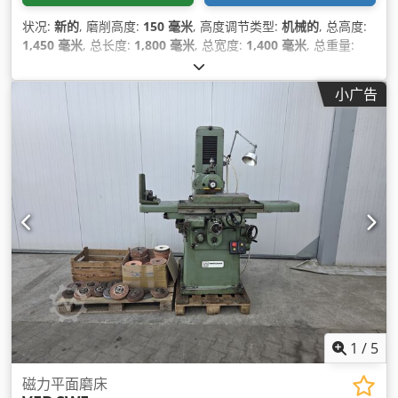
状况:
新的
, 磨削高度:
150 毫米
, 高度调节类型:
机械的
, 总高度:
1,450 毫米
, 总长度:
1,800 毫米
, 总宽度:
1,400 毫米
, 总重量:
850 千克
, 设备:
CE标志
,
小广告
1
/
5
磁力平面磨床