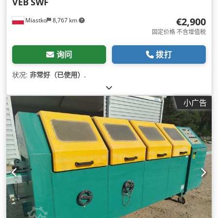
VEB
SWF
€2,900
Miastko
8,767 km
固定价格 不含增值税
询问
拨打
状况:
非常好（已使用）
,
小广告