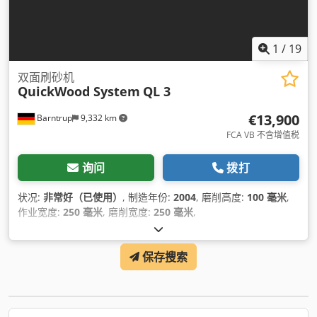
1
/
19
双面刷砂机
QuickWood System
QL 3
€13,900
Barntrup
9,332 km
FCA VB 不含增值税
询问
拨打
状况:
非常好（已使用）
, 制造年份:
2004
, 磨削高度:
100 毫米
,
作业宽度:
250 毫米
, 磨削宽度:
250 毫米
,
保存搜索