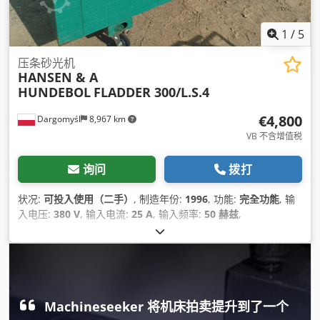
1
/
5
压条砂光机
HANSEN & A
HUNDEBOL
FLADDER 300/L.S.4
€4,800
Dargomyśl
8,967 km
VB 不含增值税
询问
拨打
状况:
可投入使用（二手）
, 制造年份:
1996
, 功能:
完全功能
, 输
入电压:
380 V
, 输入电流:
25 A
, 输入频率:
50 赫兹
,
Machineseeker 将机床拍卖提升到了一个