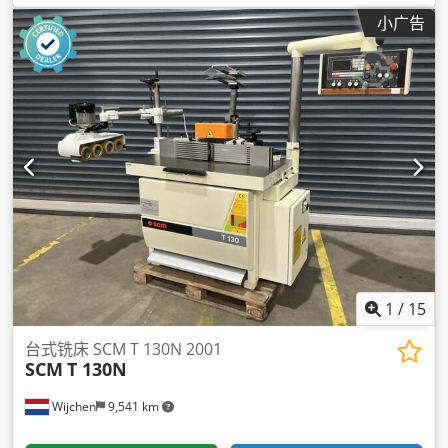
小广告
1
/
15
台式铣床 SCM T 130N 2001
SCM
T 130N
Wijchen
9,541 km