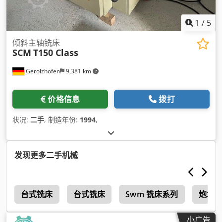
1
/
5
倾斜主轴铣床
SCM
T150 Class
Gerolzhofen
9,381 km
价格信息
拨打
状况:
二手
, 制造年份:
1994
,
发现更多二手机械
0
台式铣床
台式铣床
Swm 铣床系列
炮塔 
小广告