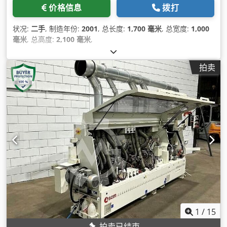
价格信息
拨打
状况:
二手
, 制造年份:
2001
, 总长度:
1,700 毫米
, 总宽度:
1,000
毫米
, 总高度:
2,100 毫米
,
拍卖
1
/
15
拍卖已结束