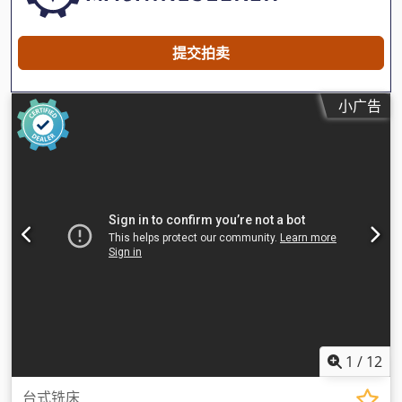
提交拍卖
小广告
1
/
12
台式铣床