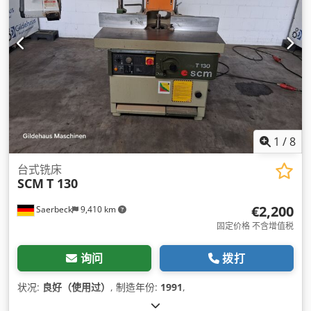
1
/
8
台式铣床
SCM
T 130
€2,200
Saerbeck
9,410 km
固定价格 不含增值税
询问
拨打
状况:
良好（使用过）
, 制造年份:
1991
,