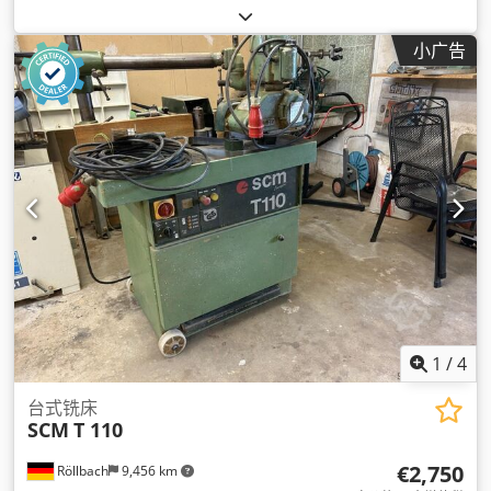
小广告
1
/
4
台式铣床
SCM
T 110
€2,750
Röllbach
9,456 km