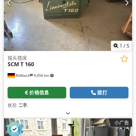
1
/
5
摇头铣床
SCM
T 160
Röllbach
9,456 km
价格信息
拨打
状况:
二手
,
小广告