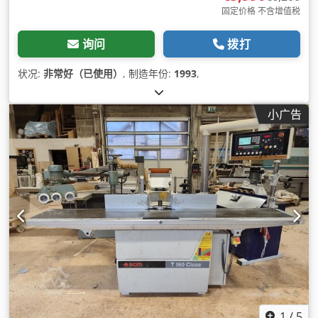
固定价格 不含增值税
询问
拨打
状况:
非常好（已使用）
, 制造年份:
1993
,
小广告
1
/
5