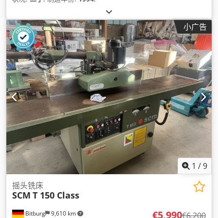
小广告
1
/
9
摇头铣床
SCM
T 150 Class
€5,990
Bitburg
9,610 km
€6,200