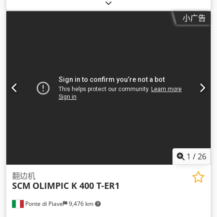
小广告
1
/
26
翻边机
SCM
OLIMPIC K 400 T-ER1
Ponte di Piave
9,476 km