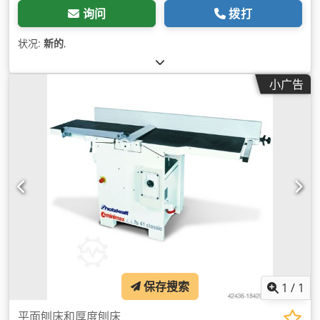
询问
拨打
状况:
新的
,
小广告
保存搜索
1
/
1
平面刨床和厚度刨床