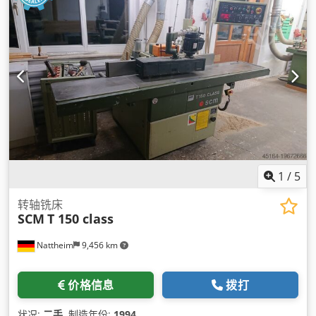
1
/
5
转轴铣床
SCM
T 150 class
Nattheim
9,456 km
价格信息
拨打
状况:
二手
, 制造年份:
1994
,