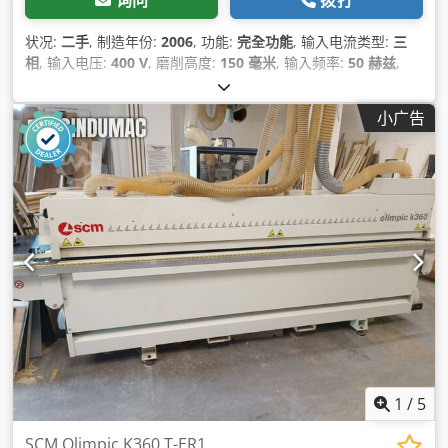
询问
拨打
状况:
二手
, 制造年份:
2006
, 功能:
完全功能
, 输入电流类型:
三
相
, 输入电压:
400 V
, 磨削高度:
150 毫米
, 输入频率:
50 赫兹
,
小广告
1
/
5
SCM Olimpic K360 T-ER1