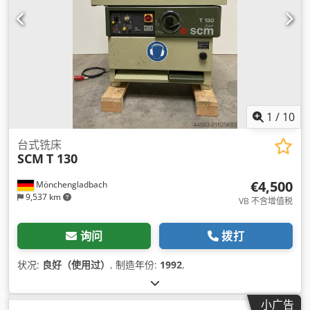
1
/
10
台式铣床
SCM
T 130
€4,500
Mönchengladbach
9,537 km
VB 不含增值税
询问
拨打
状况:
良好（使用过）
, 制造年份:
1992
,
小广告