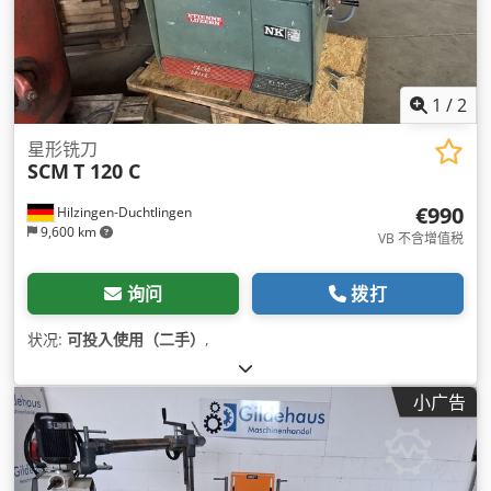
1
/
2
星形铣刀
SCM
T 120 C
€990
Hilzingen-Duchtlingen
9,600 km
VB 不含增值税
询问
拨打
状况:
可投入使用（二手）
,
小广告