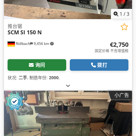
1
/
3
推台锯
SCM
SI 150 N
€2,750
Röllbach
9,456 km
固定价格 不含增值税
询问
拨打
状况:
二手
, 制造年份:
2000
,
小广告