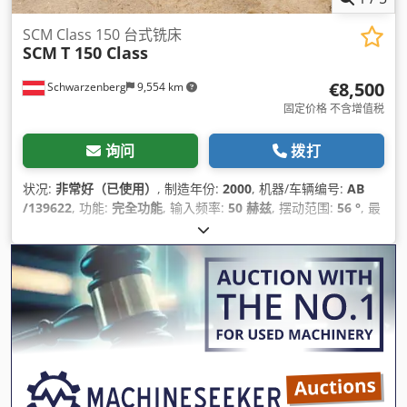
SCM Class 150 台式铣床
SCM
T 150 Class
€8,500
Schwarzenberg
9,554 km
固定价格 不含增值税
询问
拨打
状况:
非常好（已使用）
, 制造年份:
2000
, 机器/车辆编号:
AB
/139622
, 功能:
完全功能
, 输入频率:
50 赫兹
, 摆动范围:
56 °
, 最
大转速:
10,000 转/分
, 转速（最小）:
3,300 转/分
, 设备:
CE标
志, 转速可无级变速
,