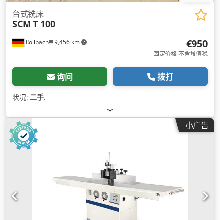
台式铣床
SCM
T 100
€950
Röllbach
9,456 km
固定价格 不含增值税
询问
拨打
状况:
二手
,
小广告