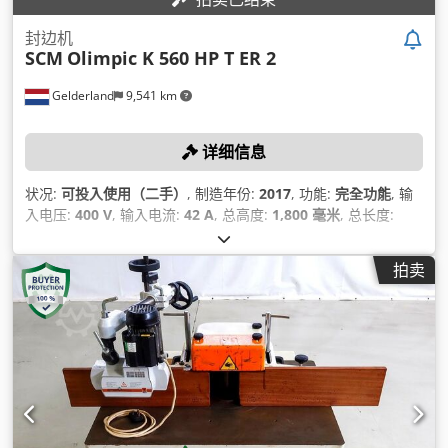
封边机
SCM
Olimpic K 560 HP T ER 2
Gelderland
9,541 km
详细信息
状况:
可投入使用（二手）
, 制造年份:
2017
, 功能:
完全功能
, 输
入电压:
400 V
, 输入电流:
42 A
, 总高度:
1,800 毫米
, 总长度:
4,800 毫米
, 总宽度:
1,000 毫米
, 设备:
CE标志
,
拍卖