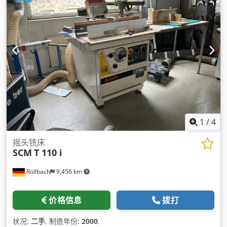
1
/
4
摇头铣床
SCM
T 110 i
Röllbach
9,456 km
价格信息
拨打
状况:
二手
, 制造年份:
2000
,