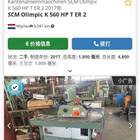
Kantenanleimmaschinen SCM Olimpic
K 560 HP T ER 2 2017年
SCM
Olimpic K 560 HP T ER 2
Wijchen
9,541 km
价格信息
拨打
状况:
二手
, 制造年份:
2017
, 总高度:
1,800 毫米
, 总长度:
4,800
毫米
, 总宽度:
1,000 毫米
,
小广告