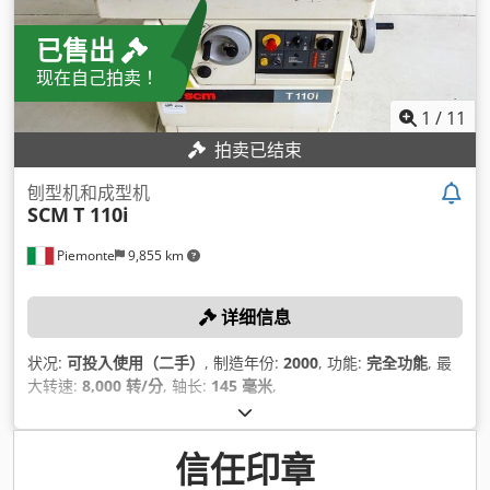
已售出
现在自己拍卖！
1
/
11
拍卖已结束
刨型机和成型机
SCM
T 110i
Piemonte
9,855 km
详细信息
状况:
可投入使用（二手）
, 制造年份:
2000
, 功能:
完全功能
, 最
大转速:
8,000 转/分
, 轴长:
145 毫米
,
信任印章