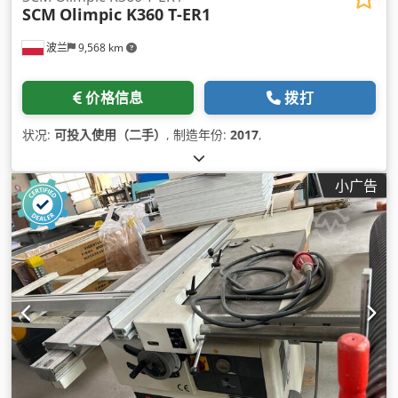
SCM
Olimpic K360 T-ER1
波兰
9,568 km
价格信息
拨打
状况:
可投入使用（二手）
, 制造年份:
2017
,
小广告