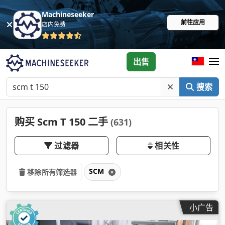
Machineseeker
前往应用
店内免费
出售
搜索
购买 Scm T 150 二手
(631)
过滤器
相关性
SCM
移除所有筛选器
小广告