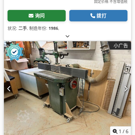
固定价格 不含增值税
询问
拨打
状况:
二手
, 制造年份:
1986
,
小广告
1
/
6