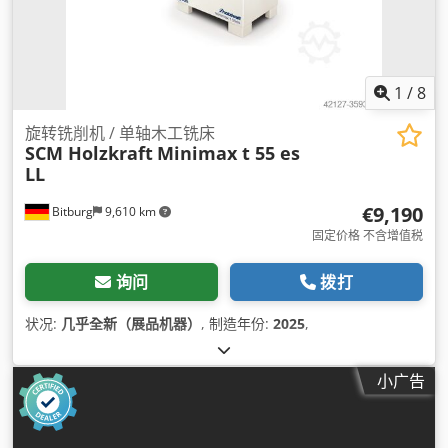
1
/
8
旋转铣削机 / 单轴木工铣床
SCM Holzkraft
Minimax t 55 es
LL
€9,190
Bitburg
9,610 km
固定价格 不含增值税
询问
拨打
状况:
几乎全新（展品机器）
, 制造年份:
2025
,
小广告