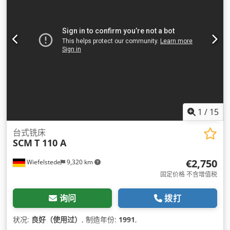
1
/
15
台式铣床
SCM
T 110 A
€2,750
Wiefelstede
9,320 km
固定价格 不含增值税
询问
拨打
状况:
良好（使用过）
, 制造年份:
1991
,