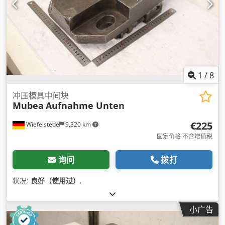
1
/
8
冲压模具中间块
Mubea
Aufnahme Unten
€225
Wiefelstede
9,320 km
固定价格 不含增值税
询问
拨打
状况:
良好（使用过）
,
小广告