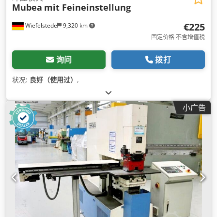
Mubea
mit Feineinstellung
€225
Wiefelstede
9,320 km
固定价格 不含增值税
询问
拨打
状况:
良好（使用过）
,
小广告