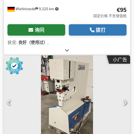
€95
Wiefelstede
9,320 km
固定价格 不含增值税
询问
拨打
状况:
良好（使用过）
,
小广告