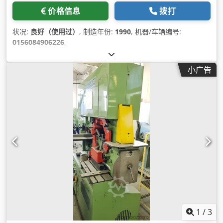
价格信息
拨打
状况:
良好（使用过）
, 制造年份:
1990
, 机器/车辆编号:
0156084906226
,
小广告
1
/
3