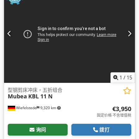
1
/
15
型钢剪床冲床，五折组合
Mubea
KBL 11 N
€3,950
Wiefelstede
9,320 km
固定价格 不含增值税
询问
拨打