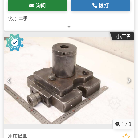
询问
拨打
状况:
二手
,
小广告
1
/
8
冲压模具