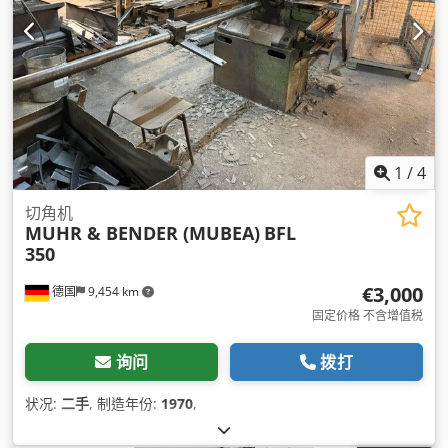
1
/
4
切角机
MUHR & BENDER (MUBEA)
BFL
350
€3,000
德国
9,454 km
固定价格 不含增值税
询问
拨打
状况:
二手
, 制造年份:
1970
,