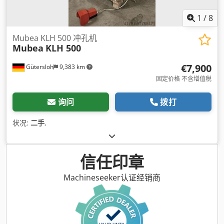
1
/
8
Mubea KLH 500 冲孔机
Mubea
KLH 500
€7,900
Gütersloh
9,383 km
固定价格 不含增值税
询问
拨打
状况:
二手
,
信任印章
Machineseeker认证经销商