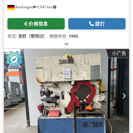
Kaufungen
9,347 km
价格信息
拨打
状况:
良好（使用过）
, 制造年份:
1995
,
小广告