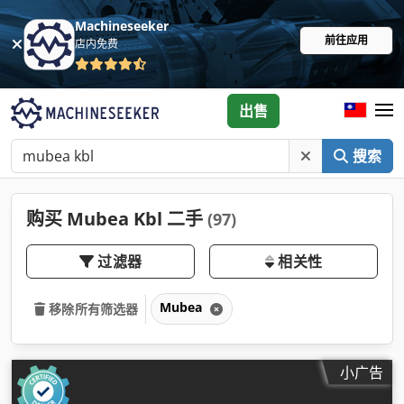
Machineseeker
前往应用
店内免费
出售
搜索
购买 Mubea Kbl 二手
(97)
过滤器
相关性
Mubea
移除所有筛选器
小广告