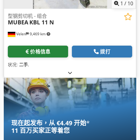
1
/
10
型钢剪切机 - 组合
MUBEA
KBL 11 N
Velen
9,469 km
价格信息
拨打
状况:
二手
,
现在起发布，从 €4.49 开始
*
11 百万买家
正等着您