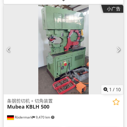
小广告
1
/
10
条钢剪切机 + 切角装置
Mubea
KBLH 500
Rödermark
9,470 km