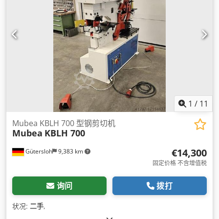
1
/
11
Mubea KBLH 700 型钢剪切机
Mubea
KBLH 700
€14,300
Gütersloh
9,383 km
固定价格 不含增值税
询问
拨打
状况:
二手
,