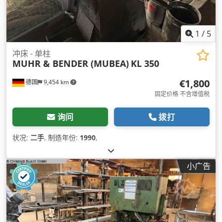
1
/
5
冲床 - 单柱
MUHR & BENDER (MUBEA)
KL 350
€1,800
德国
9,454 km
固定价格 不含增值税
询问
拨打
状况:
二手
, 制造年份:
1990
,
小广告