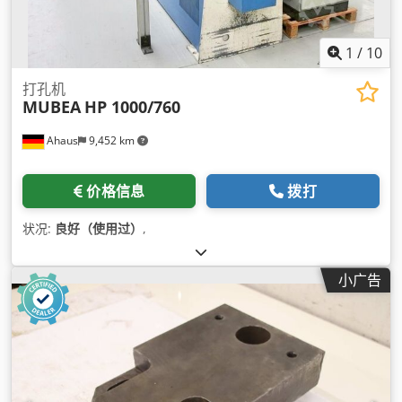
1
/
10
打孔机
MUBEA
HP 1000/760
Ahaus
9,452 km
价格信息
拨打
状况:
良好（使用过）
,
小广告