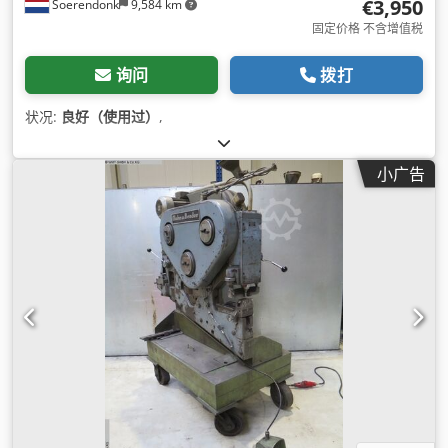
€3,950
Soerendonk
9,584 km
固定价格 不含增值税
询问
拨打
状况:
良好（使用过）
,
小广告