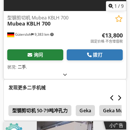
1
/
9
型钢剪切机 Mubea KBLH 700
Mubea
KBLH 700
€13,800
Gütersloh
9,383 km
固定价格 不含增值税
询问
拨打
状况:
二手
,
发现更多二手机械
p
型钢剪切机 50-79吨冲孔力
Geka
Geka Multi
小广告