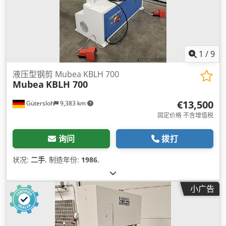
1
/
9
液压型钢剪 Mubea KBLH 700
Mubea
KBLH 700
€13,500
Gütersloh
9,383 km
固定价格 不含增值税
询问
拨打
状况:
二手
, 制造年份:
1986
,
小广告