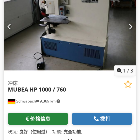
1
/
3
冲床
MUBEA
HP 1000 / 760
Schwabach
9,369 km
价格信息
拨打
状况:
良好（使用过）
, 功能:
完全功能
,