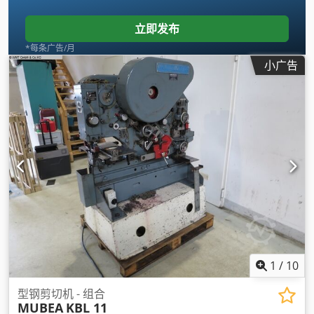
立即发布
*每条广告/月
小广告
1
/
10
型钢剪切机 - 组合
MUBEA
KBL 11