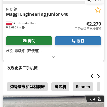
斜切锯
Maggi Engineering
Junior 640
€2,270
Sierakowska Huta
8,696 km
固定价格 不含增值税
询问
拨打
状况:
非常好（已使用）
,
发现更多二手机械
2
边缘磨床和型材磨床
磨边机
Rehnen
Hol
小广告