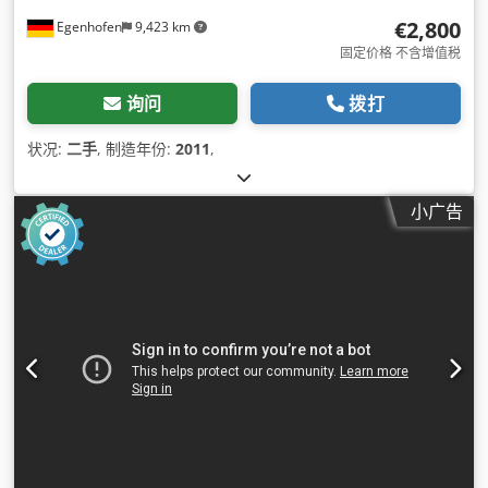
€2,800
Egenhofen
9,423 km
固定价格 不含增值税
询问
拨打
状况:
二手
, 制造年份:
2011
,
小广告