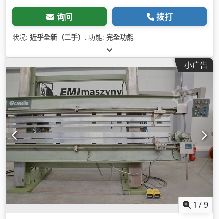
询问
拨打
状况:
近乎全新（二手）
, 功能:
完全功能
,
小广告
1
/
9