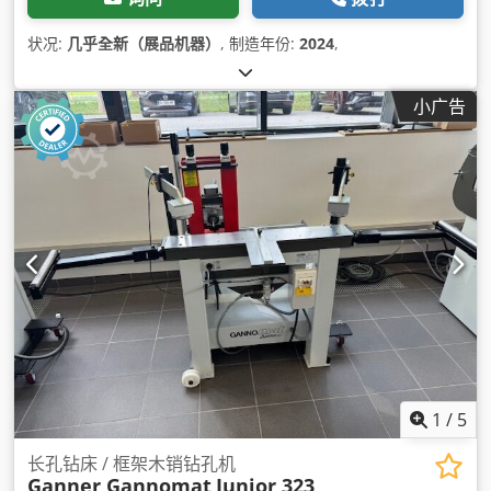
状况:
几乎全新（展品机器）
, 制造年份:
2024
,
小广告
1
/
5
长孔钻床 / 框架木销钻孔机
Ganner Gannomat
Junior 323