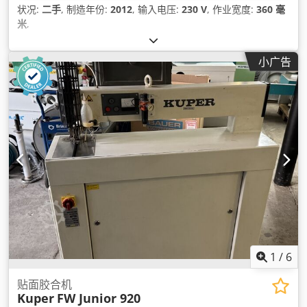
状况:
二手
, 制造年份:
2012
, 输入电压:
230 V
, 作业宽度:
360 毫
米
,
小广告
1
/
6
贴面胶合机
Kuper
FW Junior 920