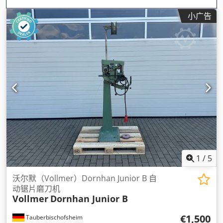
小广告
1
/
5
沃尔默（Vollmer）Dornhan Junior B 自
动锯片磨刀机
Vollmer
Dornhan Junior B
€1,500
Tauberbischofsheim