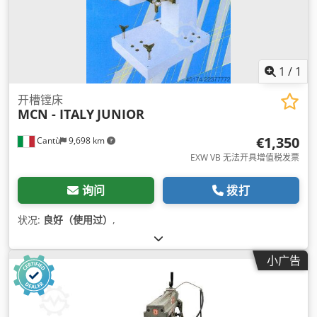
1
/
1
开槽镗床
MCN - ITALY
JUNIOR
€1,350
Cantù
9,698 km
EXW VB 无法开具增值税发票
询问
拨打
状况:
良好（使用过）
,
小广告