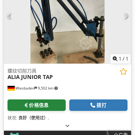
1
/
1
螺纹切削刀具
ALIA JUNIOR TAP
Wiesbaden
9,502 km
价格信息
拨打
状况:
良好（使用过）
,
小广告