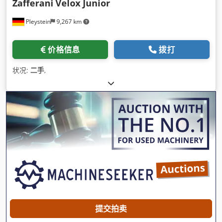
Zafferani
Velox Junior
Pleystein
9,267 km
价格信息
拨打
状况:
二手
,
提交拍卖