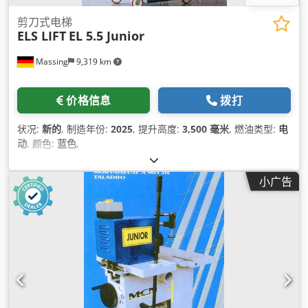
剪刀式电梯
ELS LIFT
EL 5.5 Junior
Massing
9,319 km
价格信息
拨打
状况:
新的
, 制造年份:
2025
, 提升高度:
3,500 毫米
, 燃油类型:
电
动
, 颜色:
蓝色
,
小广告