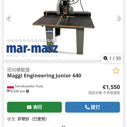
1
/
39
径向横截锯
Maggi Engineering
Junior 640
€1,550
Sierakowska Huta
8,696 km
固定价格 不含增值税
询问
拨打
状况:
非常好（已使用）
,