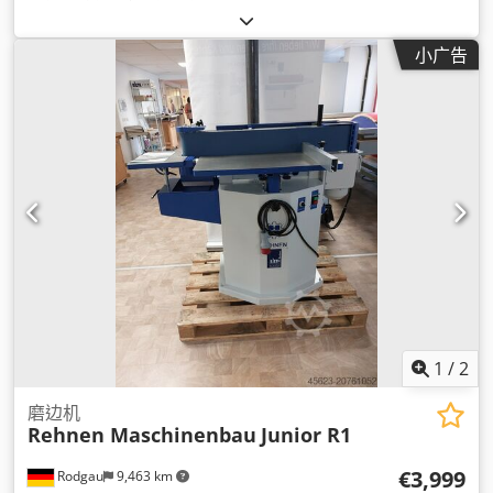
小广告
1
/
2
磨边机
Rehnen Maschinenbau
Junior R1
€3,999
Rodgau
9,463 km