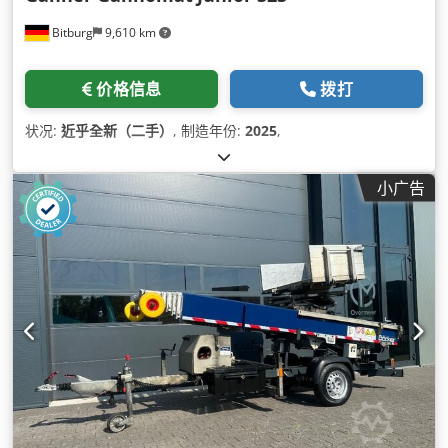
Bitburg
9,610 km
价格信息
拨打
状况:
近乎全新（二手）
, 制造年份:
2025
,
小广告