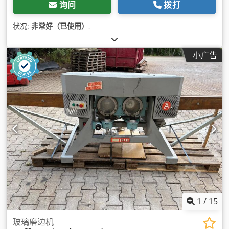
询问
拨打
状况:
非常好（已使用）
,
小广告
1
/
15
玻璃磨边机