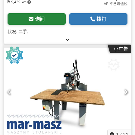
9,439 km
VB 不含增值税
询问
拨打
状况:
二手
,
小广告
1
/
21