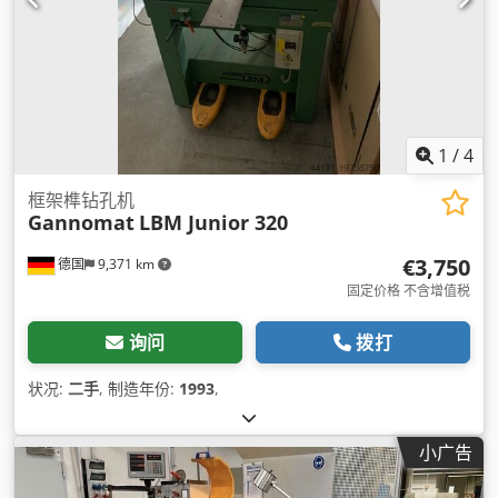
1
/
4
框架榫钻孔机
Gannomat
LBM Junior 320
€3,750
德国
9,371 km
固定价格 不含增值税
询问
拨打
状况:
二手
, 制造年份:
1993
,
小广告