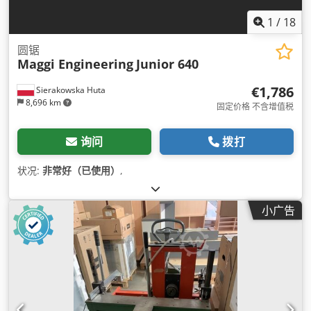
1
/
18
圆锯
Maggi Engineering
Junior 640
€1,786
Sierakowska Huta
8,696 km
固定价格 不含增值税
询问
拨打
状况:
非常好（已使用）
,
小广告