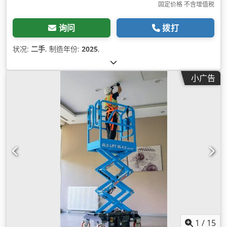
固定价格 不含增值税
询问
拨打
状况:
二手
, 制造年份:
2025
,
小广告
1
/
15