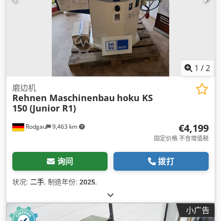
1
/
2
磨边机
Rehnen Maschinenbau
hoku KS
150 (Junior R1)
€4,199
Rodgau
9,463 km
固定价格 不含增值税
询问
拨打
状况:
二手
, 制造年份:
2025
,
小广告