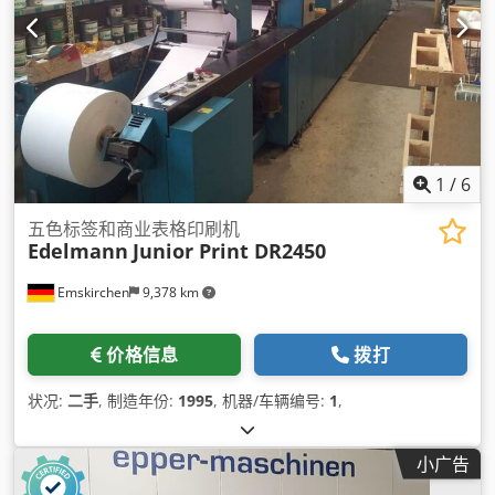
1
/
6
五色标签和商业表格印刷机
Edelmann
Junior Print DR2450
Emskirchen
9,378 km
价格信息
拨打
状况:
二手
, 制造年份:
1995
, 机器/车辆编号:
1
,
小广告