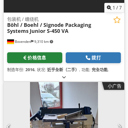
1
/
7
包装机 / 缠绕机
Böhl / Boehl / Signode Packaging
Systems
Junior S-450 VA
Bovenden
9,310 km
价格信息
拨打
制造年份:
2016
, 状况:
近乎全新（二手）
, 功能:
完全功能
,
小广告