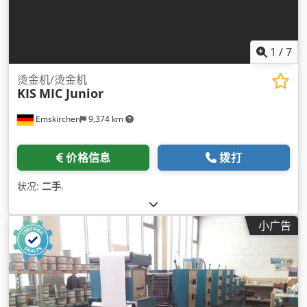
1
/
7
烫金机/烫金机
KIS
MIC Junior
Emskirchen
9,374 km
价格信息
拨打
状况:
二手
,
小广告