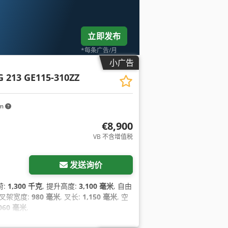
立即发布
*每条广告/月
小广告
G 213 GE115-310ZZ
km
€8,900
VB 不含增值税
发送询价
荷:
1,300 千克
, 提升高度:
3,100 毫米
, 自由
, 叉架宽度:
980 毫米
, 叉长:
1,150 毫米
, 空
,060 毫米
,