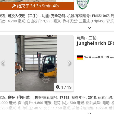
结束于
3
d
3
h
9
min
39
s
状况:
可投入使用（二手）
, 功能:
完全功能
, 机器/车辆编号:
FN651047
,
高度:
4,700 毫米
, 自由提升:
1,535 毫米
, 桅杆类型:
三重式 (triplex)
, 建
电动 - 三轮
Jungheinrich
EF
Nürtingen
9,519 k
1
/
19
状况:
良好（使用过）
, 机器/车辆编号:
17193
, 制造年份:
2018
, 运转小时
5,000 毫米
, 自由提升:
1,800 毫米
, 载荷中心:
500 毫米
, 燃油类型:
电动
,
2,230 毫米
, 电池电压:
48 V
, 叉长:
1,150 毫米
, 前轮轮胎规格:
18x7-8
, 
设备:
驾驶室
,