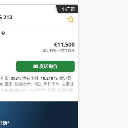
小广告
G 213
m
€11,500
固定价格 不含增值税
发送询价
造年份:
2021
, 运转小时:
10,218 h
, 额定载
00 毫米
, 燃油类型:
电动
, 桅杆类型:
三重式
:
Jungheinrich
, 齿轮类型:
自动
, 电池制造
, 电池电压:
48 V
, 电池重量:
695 千克
,
胎类型:
实心轮胎（黑色）
, 后轮轮胎类型:
105 毫米
, 颜色:
黄色
, 设备:
UVV安全检查,
 开始
*