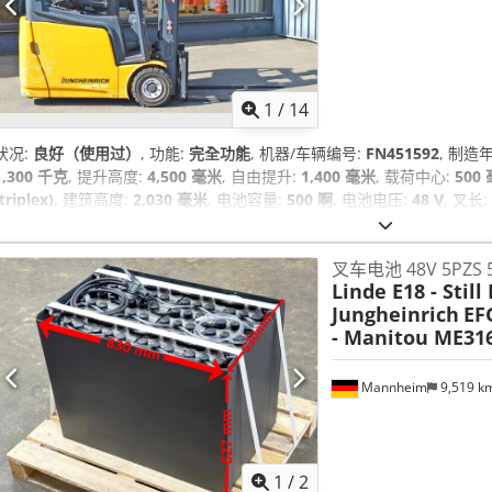
1
/
14
状况:
良好（使用过）
, 功能:
完全功能
, 机器/车辆编号:
FN451592
, 制造
1,300 千克
, 提升高度:
4,500 毫米
, 自由提升:
1,400 毫米
, 载荷中心:
500
(triplex)
, 建筑高度:
2,030 毫米
, 电池容量:
500 啊
, 电池电压:
48 V
, 叉长:
色）
, 后轮轮胎类型:
实心轮胎（黑色）
, 空载重量:
3,043 千克
, 设备:
侧移
叉车电池 48V 5PZS 50
Linde E18 - Still 
Jungheinrich
EF
- Manitou ME31
Mannheim
9,519 k
1
/
2