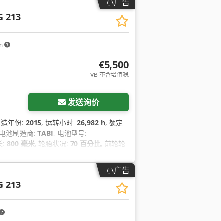
小广告
G 213
km
€5,500
VB 不含增值税
发送询价
 制造年份:
2015
, 运转小时:
26,982 h
, 额定
, 电池制造商:
TABI
, 电池型号:
长:
800 毫米
, 轮胎状况:
70 百分比
, 前轮轮
（不留痕）
, 总重量:
2,291 千克
, 空载重量:
车连接装置, 照明
,
小广告
G 213