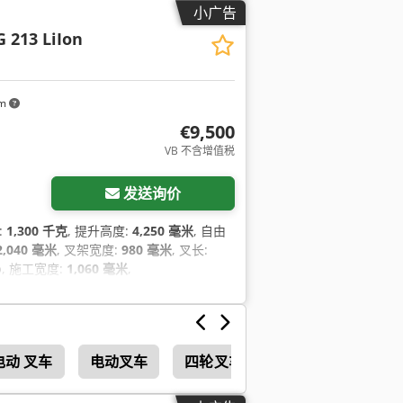
小广告
G 213 LiIon
km
€9,500
VB 不含增值税
发送询价
:
1,300 千克
, 提升高度:
4,250 毫米
, 自由
2,040 毫米
, 叉架宽度:
980 毫米
, 叉长:
o
, 施工宽度:
1,060 毫米
,
电动 叉车
电动叉车
四轮叉车