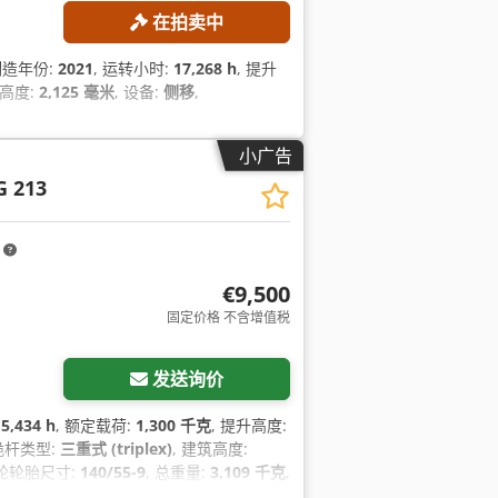
在拍卖中
 制造年份:
2021
, 运转小时:
17,268 h
, 提升
筑高度:
2,125 毫米
, 设备:
侧移
,
小广告
G 213
m
€9,500
固定价格 不含增值税
发送询价
:
5,434 h
, 额定载荷:
1,300 千克
, 提升高度:
 桅杆类型:
三重式 (triplex)
, 建筑高度:
后轮轮胎尺寸:
140/55-9
, 总重量:
3,109 千克
,