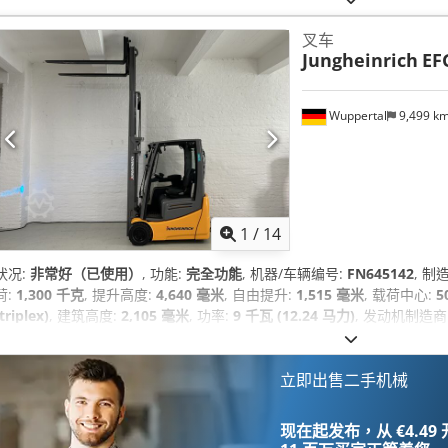
叉车
Jungheinrich
EF
Wuppertal
9,499 k
1
/
14
状况:
非常好（已使用）
, 功能:
完全功能
, 机器/车辆编号:
FN645142
, 制
荷:
1,300 千克
, 提升高度:
4,640 毫米
, 自由提升:
1,515 毫米
, 载荷中心:
5
(triplex)
, 建筑高度:
2,105 毫米
, 功率:
9 千瓦 (12.24 马力)
, 发动机制造商
商:
Jungheinrich
, 电池型号:
48V 4 PZS 460SL EXCEL
, 电池容量:
460 啊
DGUV 认证至:
06/2027
, 叉长:
1,600 毫米
, 轮胎状况:
80 百分比
, 前轮轮
实心轮胎（黑色）
, 总重量:
2,963 千克
, 空载重量:
立即出售二手机械
2,290 千克
, 总高度:
2,
侧移, 托盘叉, 照明, 驾驶室
,
现在起发布，从 €4.49