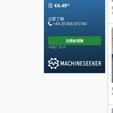
自
€4.49
*
立即了解
+44 20 806 810 84
无佣金销售
*每条广告/月