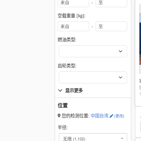
-
空载重量 [kg]:
-
燃油类型:
齿轮类型:
显示更多
位置
您的检测位置:
中国台湾
(更改)
Kalmar
电动 叉车
Heli
Hyster 175
半径:
无限
(1,102)