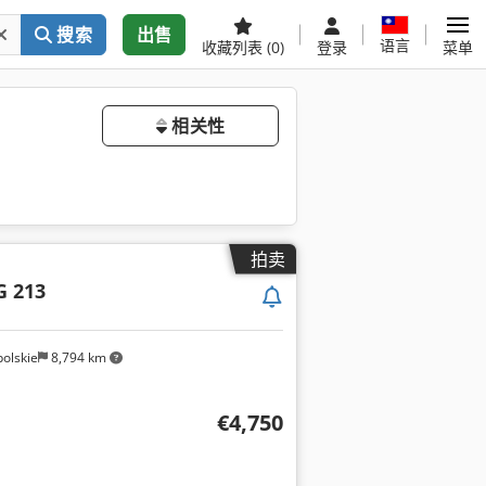
搜索
出售
语言
收藏列表
(0)
登录
菜单
相关性
拍卖
G 213
olskie
8,794 km
€4,750