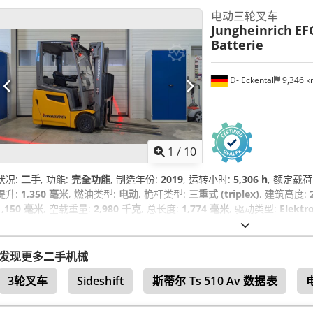
电动三轮叉车
Jungheinrich
EF
Batterie
D- Eckental
9,346 
1
/
10
状况:
二手
, 功能:
完全功能
, 制造年份:
2019
, 运转小时:
5,306 h
, 额定载荷
提升:
1,350 毫米
, 燃油类型:
电动
, 桅杆类型:
三重式 (triplex)
, 建筑高度:
1,150 毫米
, 空载重量:
2,980 千克
, 总长度:
1,774 毫米
, 驱动类型:
Elektr
发现更多二手机械
3轮叉车
Sideshift
斯蒂尔 Ts 510 Av 数据表