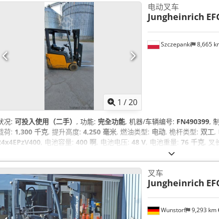
电动叉车
Jungheinrich
EF
Szczepanki
8,665 
1
/
20
状况:
可投入使用（二手）
, 功能:
完全功能
, 机器/车辆编号:
FN490399
,
载荷:
1,300 千克
, 提升高度:
4,250 毫米
, 燃油类型:
电动
, 桅杆类型:
双工
24x4EPzV400
, 电池容量:
400 啊
, 电池电压:
48 V
, 电池重量:
76 千克
, 叉
胎类型:
实心胎（不留痕）
, 前轮轮胎规格:
18x7-8
, 后轮轮胎类型:
实心胎
2,291 千克
, 颜色:
黄色
, 设备:
侧移, 前防护装置, 头部防护罩, 托盘叉, 拖
叉车
Jungheinrich
EF
Wunstorf
9,293 km