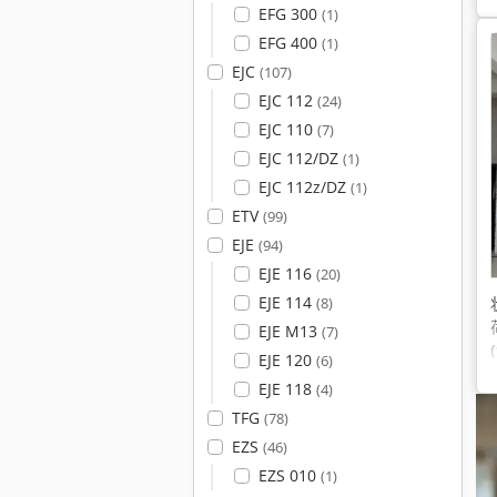
EFG 300
(1)
EFG 400
(1)
EJC
(107)
EJC 112
(24)
EJC 110
(7)
EJC 112/DZ
(1)
EJC 112z/DZ
(1)
ETV
(99)
EJE
(94)
EJE 116
(20)
EJE 114
(8)
EJE M13
(7)
EJE 120
(6)
EJE 118
(4)
TFG
(78)
EZS
(46)
EZS 010
(1)