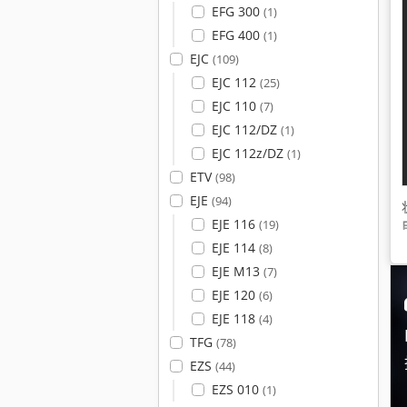
EFG 300
(1)
EFG 400
(1)
EJC
(109)
EJC 112
(25)
EJC 110
(7)
EJC 112/DZ
(1)
EJC 112z/DZ
(1)
ETV
(98)
EJE
(94)
EJE 116
(19)
EJE 114
(8)
EJE M13
(7)
EJE 120
(6)
EJE 118
(4)
TFG
(78)
EZS
(44)
EZS 010
(1)