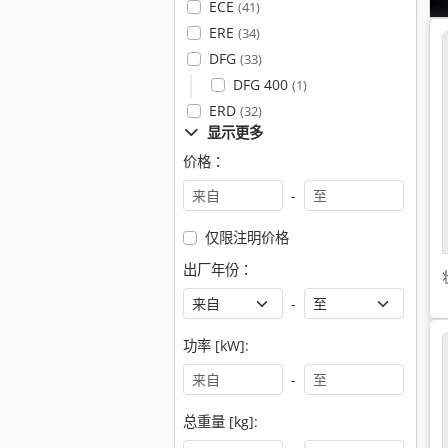
ECE
(41)
ERE
(34)
DFG
(33)
DFG 400
(1)
ERD
(32)
显示更多
价格：
-
仅限注明价格
出厂年份：
-
功率 [kW]:
-
总重量 [kg]: