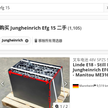
购买 Jungheinrich Efg 15 二手
(1,105)
Jungheinrich
移除所有筛选器
叉车电池 48V 5PZS 50
Linde E18 - Still 
Jungheinrich
EF
- Manitou ME31
Mannheim
9,519 k
1
/
2