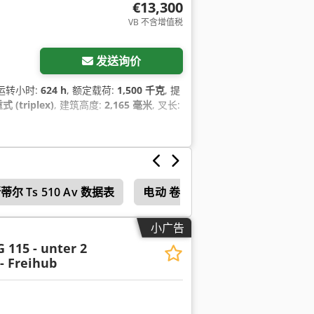
€13,300
VB 不含增值税
发送询价
 运转小时:
624 h
, 额定载荷:
1,500 千克
, 提
 (triplex)
, 建筑高度:
2,165 毫米
, 叉长:
蒂尔 Ts 510 Av 数据表
电动 卷 板 机
小广告
G 115 - unter 2
- Freihub