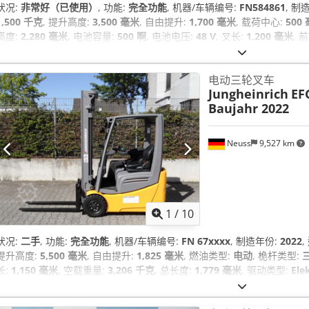
状况:
非常好（已使用）
, 功能:
完全功能
, 机器/车辆编号:
FN584861
, 制
1,500 千克
, 提升高度:
3,500 毫米
, 自由提升:
1,700 毫米
, 载荷中心:
500
高度:
2,280 毫米
, 电池容量:
500 啊
, 电池电压:
48 V
, 叉长:
1,200 毫米
, 
类型:
实心轮胎（黑色）
, 空载重量:
3,124 千克
, 设备:
侧移, 照明, 驾驶室
,
电动三轮叉车
Jungheinrich
EFG
Baujahr 2022
Neuss
9,527 km
1
/
10
状况:
二手
, 功能:
完全功能
, 机器/车辆编号:
FN 67xxxx
, 制造年份:
2022
提升高度:
5,500 毫米
, 自由提升:
1,825 毫米
, 燃油类型:
电动
, 桅杆类型:
三
长:
1,150 毫米
, 空载重量:
3,206 千克
, 总长度:
1,779 毫米
, 驱动类型:
Ele