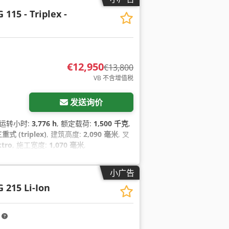
 115 - Triplex -
€12,950
€13,800
VB 不含增值税
发送询价
, 运转小时:
3,776 h
, 额定载荷:
1,500 千克
,
重式 (triplex)
, 建筑高度:
2,090 毫米
, 叉
ktro
, 施工宽度:
1,070 毫米
,
小广告
G 215 Li-Ion
m