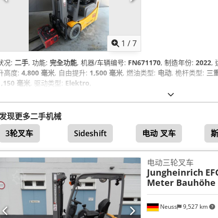
1
/
7
状况:
二手
, 功能:
完全功能
, 机器/车辆编号:
FN671170
, 制造年份:
2022
,
升高度:
4,800 毫米
, 自由提升:
1,500 毫米
, 燃油类型:
电动
, 桅杆类型:
三重式
1,150 毫米
, 驱动类型:
Elektro
,
发现更多二手机械
3轮叉车
Sideshift
电动 叉车
斯
电动三轮叉车
Jungheinrich
EF
Meter Bauhöhe 
Neuss
9,527 km