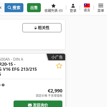
搜索
出售
语言
收藏列表
(0)
登录
菜单
相关性
小广告
0Ah - DIN A
R20-15 -
G V16 EFG 213/215
6
m
€2,990
请求更多图片
固定价格 不含增值税
发送询价