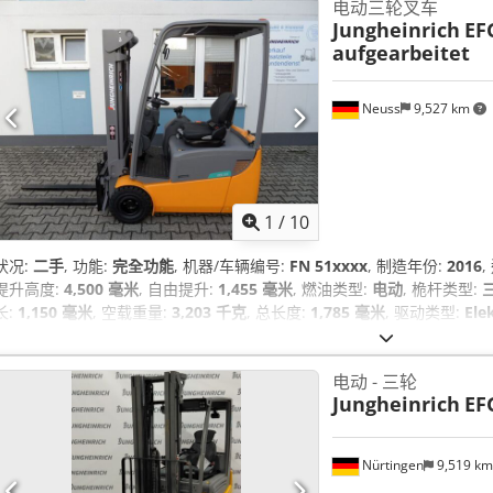
电动三轮叉车
Jungheinrich
EFG
aufgearbeitet
Neuss
9,527 km
1
/
10
状况:
二手
, 功能:
完全功能
, 机器/车辆编号:
FN 51xxxx
, 制造年份:
2016
提升高度:
4,500 毫米
, 自由提升:
1,455 毫米
, 燃油类型:
电动
, 桅杆类型:
三
长:
1,150 毫米
, 空载重量:
3,203 千克
, 总长度:
1,785 毫米
, 驱动类型:
Ele
电动 - 三轮
Jungheinrich
EF
Nürtingen
9,519 k