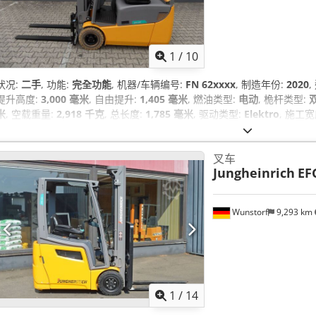
1
/
10
状况:
二手
, 功能:
完全功能
, 机器/车辆编号:
FN 62xxxx
, 制造年份:
2020
提升高度:
3,000 毫米
, 自由提升:
1,405 毫米
, 燃油类型:
电动
, 桅杆类型:
米
, 空载重量:
2,918 千克
, 总长度:
1,785 毫米
, 驱动类型:
Elektro
, 施工宽
叉车
Jungheinrich
EF
Wunstorf
9,293 km
1
/
14