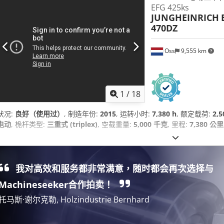
EFG 425ks
JUNGHEINRICH
470DZ
Oss
9,555 km
1
/
18
状况:
良好（使用过）
, 制造年份:
2015
, 运转小时:
7,380 h
, 额定载荷:
2,
电动
, 桅杆类型:
三重式 (triplex)
, 空载重量:
5,000 千克
, 里程:
7,380 公里
我对高效和服务都非常满意，随时都会再次选择与
Machineseeker合作拍卖！
托马斯·谢尔克勒, Holzindustrie Bernhard