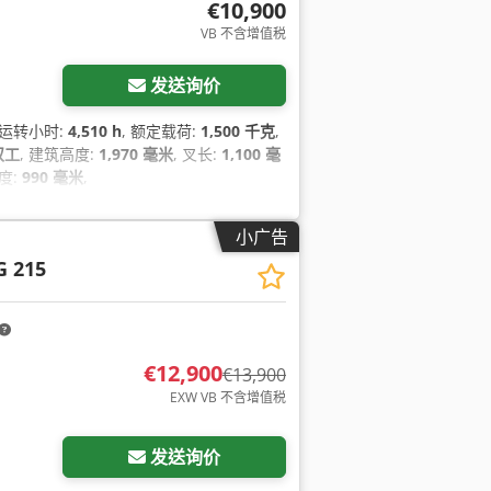
€10,900
VB 不含增值税
发送询价
, 运转小时:
4,510 h
, 额定载荷:
1,500 千克
,
双工
, 建筑高度:
1,970 毫米
, 叉长:
1,100 毫
度:
990 毫米
,
小广告
G 215
€12,900
€13,900
EXW VB 不含增值税
发送询价