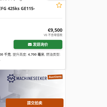
EFG 425ks GE115-
€9,500
VB 不含增值税
发送询价
500 千克
, 提升高度:
4,700 毫米
, 燃油类型:
,
提交拍卖