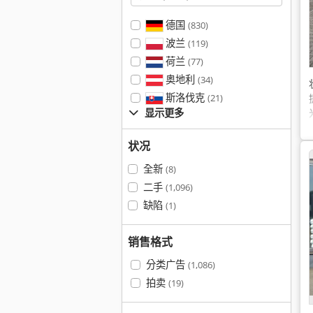
德国
(830)
波兰
(119)
荷兰
(77)
奥地利
(34)
斯洛伐克
(21)
显示更多
状况
全新
(8)
二手
(1,096)
缺陷
(1)
销售格式
分类广告
(1,086)
拍卖
(19)