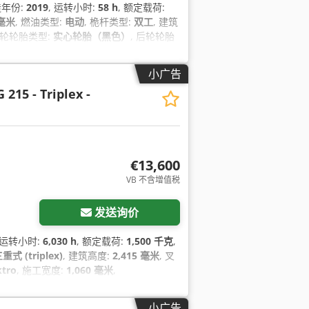
造年份:
2019
, 运转小时:
58 h
, 额定载荷:
 毫米
, 燃油类型:
电动
, 桅杆类型:
双工
, 建筑
前轮轮胎类型:
实心轮胎（黑色）
, 后轮轮胎
小广告
 215 - Triplex -
€13,600
VB 不含增值税
发送询价
, 运转小时:
6,030 h
, 额定载荷:
1,500 千克
,
重式 (triplex)
, 建筑高度:
2,415 毫米
, 叉
ktro
, 施工宽度:
1,060 毫米
,
小广告