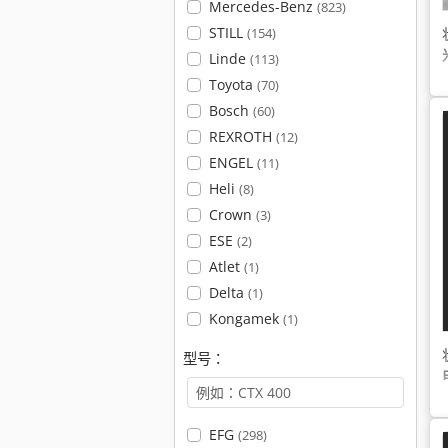
Mercedes-Benz
(823)
STILL
(154)
Linde
(113)
Toyota
(70)
Bosch
(60)
REXROTH
(12)
ENGEL
(11)
Heli
(8)
Crown
(3)
ESE
(2)
Atlet
(1)
Delta
(1)
Kongamek
(1)
型号：
EFG
(298)