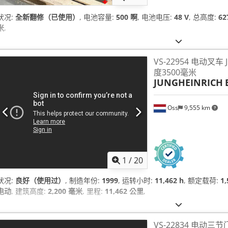
状况:
全新翻修（已使用）
, 电池容量:
500 啊
, 电池电压:
48 V
, 总高度:
62
米
,
VS-22954 电动叉车 
度3500毫米
JUNGHEINRICH
Oss
9,555 km
1
/
20
状况:
良好（使用过）
, 制造年份:
1999
, 运转小时:
11,462 h
, 额定载荷:
1
电动
, 建筑高度:
2,200 毫米
, 里程:
11,462 公里
,
VS-22834 电动三节门