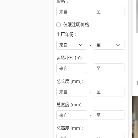
价格：
-
仅限注明价格
出厂年份：
-
运转小时 [h]:
-
总长度 [mm]:
-
总宽度 [mm]:
-
总高度 [mm]: