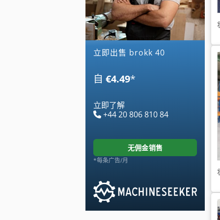
立即出售 brokk 40
自
€4.49
*
立即了解
+44 20 806 810 84
无佣金销售
*每条广告/月