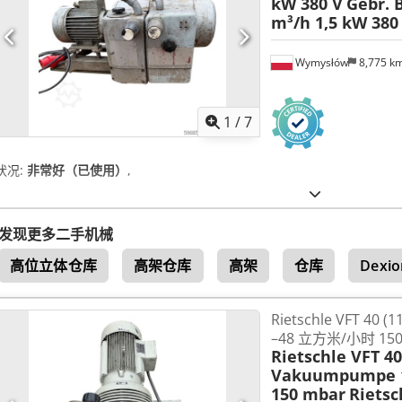
kW 380 V
Gebr. 
m³/h 1,5 kW 380
Wymysłów
8,775 k
1
/
7
状况:
非常好（已使用）
,
发现更多二手机械
高位立体仓库
高架仓库
高架
仓库
Dexio
Rietschle VFT 40 
–48 立方米/小时 15
Rietschle VFT 40
Vakuumpumpe 1
150 mbar
Rietsc