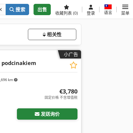
搜索
出售
语言
收藏列表
(0)
登录
菜单
相关性
小广告
 podcinakiem
,696 km
€3,780
固定价格 不含增值税
发送询价