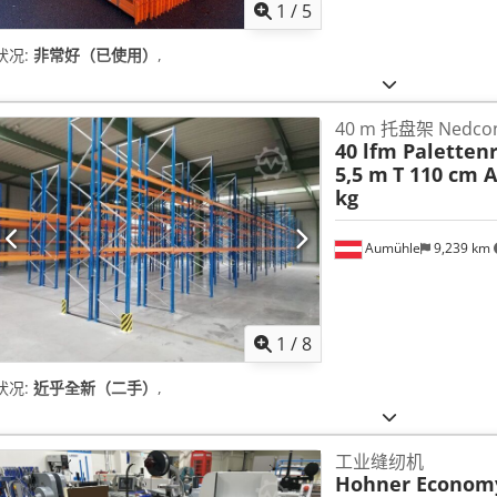
1
/
5
状况:
非常好（已使用）
,
40 m 托盘架 Nedco
40 lfm Paletten
5,5 m
T 110 cm A
kg
Aumühle
9,239 km
1
/
8
状况:
近乎全新（二手）
,
工业缝纫机
Hohner Economy