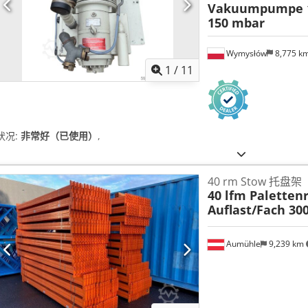
Vakuumpumpe 1
150 mbar
Wymysłów
8,775 k
1
/
11
状况:
非常好（已使用）
,
40 rm Stow 托盘架
40 lfm Paletten
Auflast/Fach 30
Aumühle
9,239 km