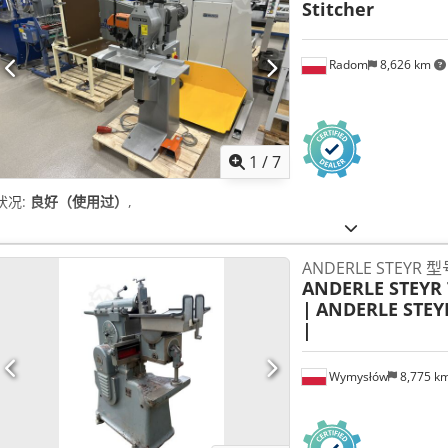
Stitcher
Radom
8,626 km
1
/
7
状况:
良好（使用过）
,
ANDERLE STEYR 型
ANDERLE STEYR 
|
ANDERLE STEYR
|
Wymysłów
8,775 k