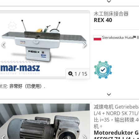
木工刨床接合器
REX 40
Sierakowska Huta
8
1
/
15
状况:
非常好（已使用）
,
减速电机 Getriebeba
L/4 + NORD SK 71
比 i=35，输出转速 
机。
Motoreduktor 