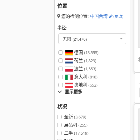
位置
您的检测位置:
中国台湾
(更改)
半径:
无限
(21,470)
德国
(13,555)
荷兰
(1,829)
波兰
(1,553)
意大利
(818)
奥地利
(652)
显示更多
Panhans 261
Panhans 621
状况
全新
(3,679)
展品机
(255)
二手
(17,519)