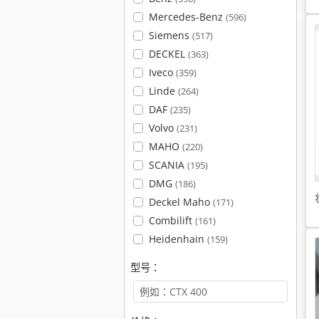
Mercedes-Benz
(596)
Siemens
(517)
DECKEL
(363)
Iveco
(359)
Linde
(264)
DAF
(235)
Volvo
(231)
MAHO
(220)
SCANIA
(195)
DMG
(186)
Deckel Maho
(171)
Combilift
(161)
Heidenhain
(159)
型号：