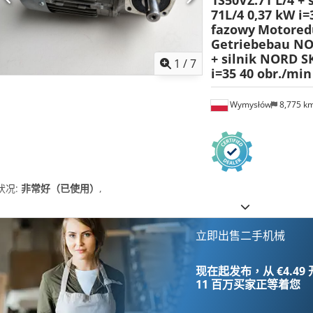
1S50VZ.71 L/4 +
71L/4 0,37 kW i=
fazowy
Motored
Getriebebau NO
+ silnik NORD S
1
/
7
i=35 40 obr./min
Wymysłów
8,775 k
状况:
非常好（已使用）
,
立即出售二手机械
现在起发布，从 €4.49
11 百万买家
正等着您