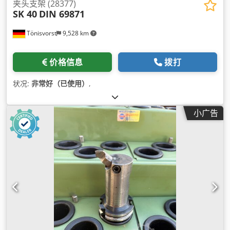
夹头支架 (28377)
SK 40
DIN 69871
Tönisvorst
9,528 km
价格信息
拨打
状况:
非常好（已使用）
,
小广告