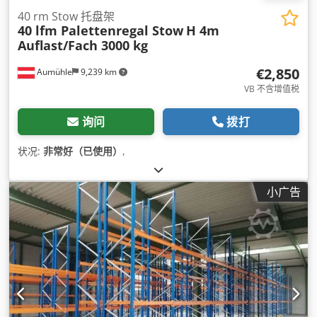
40 rm Stow 托盘架
40 lfm Palettenregal Stow
H 4m
Auflast/Fach 3000 kg
€2,850
Aumühle
9,239 km
VB 不含增值税
询问
拨打
状况:
非常好（已使用）
,
小广告