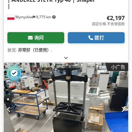
|
€2,197
Wymysłów
8,775 km
固定价格 不含增值税
询问
拨打
状况:
非常好（已使用）
,
小广告