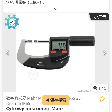
状况:
非常好（已使用）
,
小广告
1
/
5
数字微米尺 Mahr Micromar 40 EWR-S 25
保存搜索
–50 mm IP65
Cyfrowy mikrometr Mahr