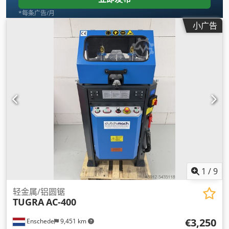
*每条广告/月
小广告
1
/
9
轻金属/铝圆锯
TUGRA
AC-400
€3,250
Enschede
9,451 km