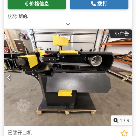
价格信息
拨打
状况:
新的
,
小广告
1
/
9
管端开口机