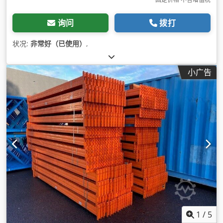
询问
拨打
状况:
非常好（已使用）
,
小广告
1
/
5