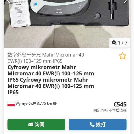
1
/
7
数字外径千分尺 Mahr Micromar 40
EWR(i) 100–125 mm IP65
Cyfrowy mikrometr Mahr
Micromar 40 EWR(i) 100–125 mm
IP65
Cyfrowy mikrometr Mahr
Micromar 40 EWR(i) 100–125 mm
IP65
€545
Wymysłów
8,775 km
固定价格 不含增值税
询问
拨打