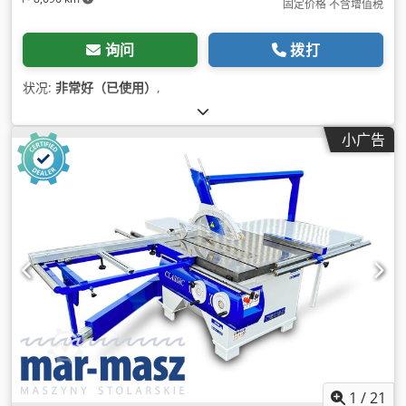
固定价格 不含增值税
询问
拨打
状况:
非常好（已使用）
,
小广告
1
/
21