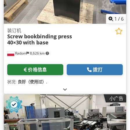
1
/
6
装订机
Screw bookbinding press
40×30
with base
Radom
8,626 km
价格信息
拨打
状况:
良好（使用过）
,
小广告