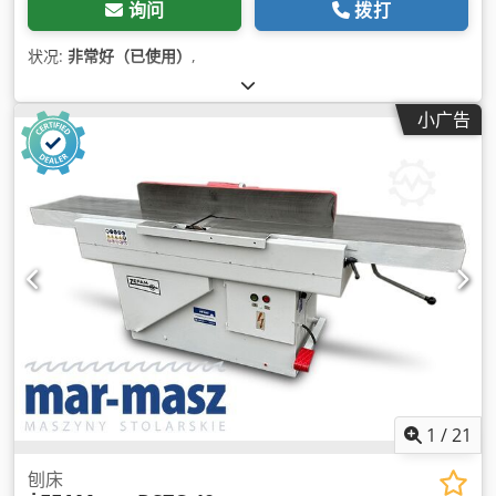
询问
拨打
状况:
非常好（已使用）
,
小广告
1
/
21
刨床