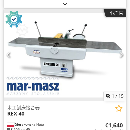
小广告
1
/
15
木工刨床接合器
REX 40
€1,640
Sierakowska Huta
8,696 km