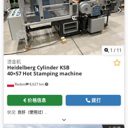
1
/
11
烫金机
Heidelberg Cylinder KSB
40×57
Hot Stamping machine
Radom
8,627 km
价格信息
拨打
状况:
良好（使用过）
,