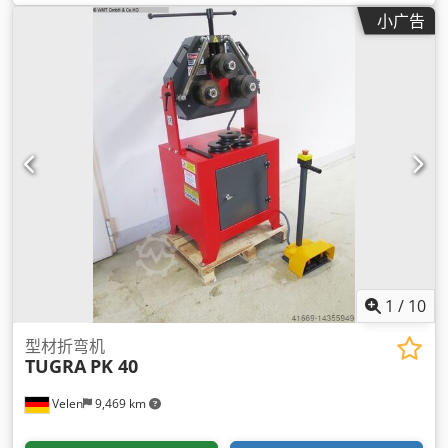
小广告
1
/
10
型材折弯机
TUGRA
PK 40
Velen
9,469 km