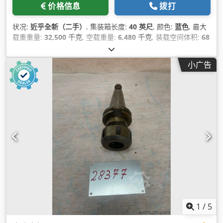
价格信息
拨打
状况:
近乎全新（二手）
, 集装箱长度:
40 英尺
, 颜色:
蓝色
, 最大
载重重量:
32,500 千克
, 空载重量:
6,480 千克
, 装载空间体积:
68
立方米
,
小广告
1
/
5