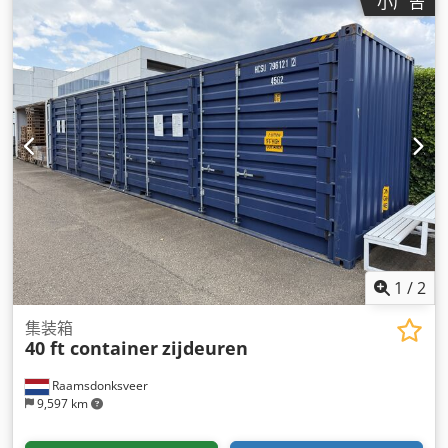
小广告
1
/
2
集装箱
40 ft container
zijdeuren
Raamsdonksveer
9,597 km