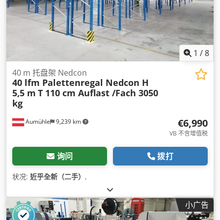
1
/
8
40 m 托盘架 Nedcon
40 lfm Palettenregal Nedcon H
5,5 m
T 110 cm Auflast /Fach 3050
kg
€6,990
Aumühle
9,239 km
VB 不含增值税
询问
拨打
状况:
近乎全新（二手）
,
小广告