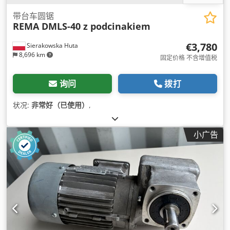
带台车圆锯
REMA DMLS-40 z podcinakiem
€3,780
Sierakowska Huta
8,696 km
固定价格 不含增值税
询问
拨打
状况:
非常好（已使用）
,
小广告