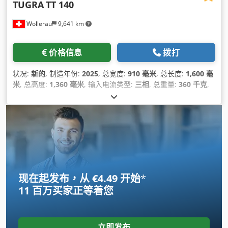
TUGRA
TT 140
Wollerau
9,641 km
价格信息
拨打
状况:
新的
, 制造年份:
2025
, 总宽度:
910 毫米
, 总长度:
1,600 毫
米
, 总高度:
1,360 毫米
, 输入电流类型:
三相
, 总重量:
360 千克
,
管道直径（最大）:
140 毫米
, 输入电压:
380 V
, 输送带长度:
2,000 毫米
, 功率:
2.4 千瓦 (3.26 马力)
, 最大转速:
2,800 转/分
,
转速（最小）:
1,400 转/分
,
现在起发布，从 €4.49 开始
*
11 百万买家
正等着您
立即发布