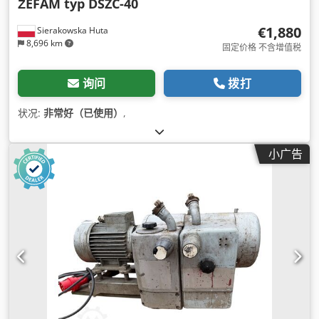
ŻEFAM typ DSZC-40
€1,880
Sierakowska Huta
8,696 km
固定价格 不含增值税
询问
拨打
状况:
非常好（已使用）
,
小广告