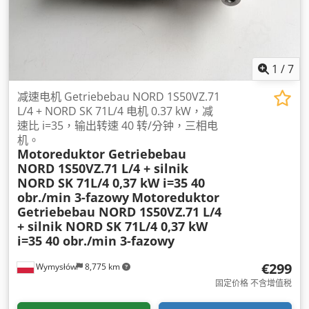
1
/
7
减速电机 Getriebebau NORD 1S50VZ.71
L/4 + NORD SK 71L/4 电机 0.37 kW，减
速比 i=35，输出转速 40 转/分钟，三相电
机。
Motoreduktor Getriebebau
NORD 1S50VZ.71 L/4 + silnik
NORD SK 71L/4 0,37 kW i=35 40
obr./min 3-fazowy
Motoreduktor
Getriebebau NORD 1S50VZ.71 L/4
+ silnik NORD SK 71L/4 0,37 kW
i=35 40 obr./min 3-fazowy
€299
Wymysłów
8,775 km
固定价格 不含增值税