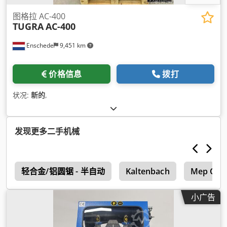
图格拉 AC-400
TUGRA
AC-400
Enschede
9,451 km
价格信息
拨打
状况:
新的
,
发现更多二手机械
1
轻合金/铝圆锯 - 半自动
Kaltenbach
Mep Cob
小广告