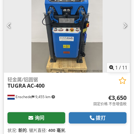
1
/
11
轻金属/铝圆锯
TUGRA
AC-400
€3,650
Enschede
9,455 km
固定价格 不含增值税
询问
拨打
状况:
新的
, 锯片直径:
400 毫米
,