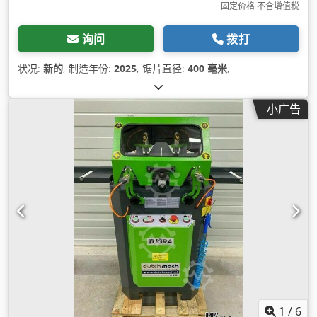
固定价格 不含增值税
询问
拨打
状况:
新的
, 制造年份:
2025
, 锯片直径:
400 毫米
,
小广告
1
/
6