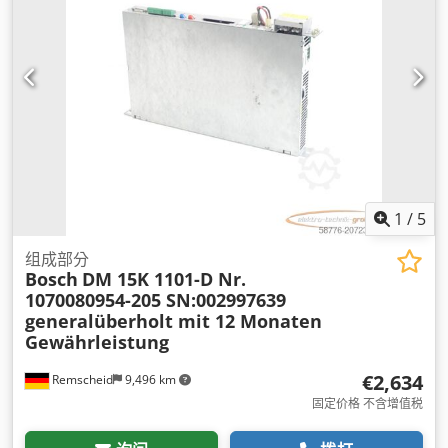
1
/
5
组成部分
Bosch
DM 15K 1101-D Nr.
1070080954-205 SN:002997639
generalüberholt mit 12 Monaten
Gewährleistung
€2,634
Remscheid
9,496 km
固定价格 不含增值税