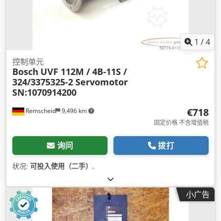
1
/
4
控制单元
Bosch
UVF 112M / 4B-11S /
324/3375325-2 Servomotor
SN:1070914200
€718
Remscheid
9,496 km
固定价格 不含增值税
询问
拨打
状况:
可投入使用（二手）
,
小广告