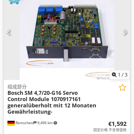
1
/
3
组成部分
Bosch
SM 4,7/20-G16 Servo
Control Module 1070917161
generalüberholt mit 12 Monaten
Gewährleistung-
€1,592
Remscheid
9,496 km
固定价格 不含增值税