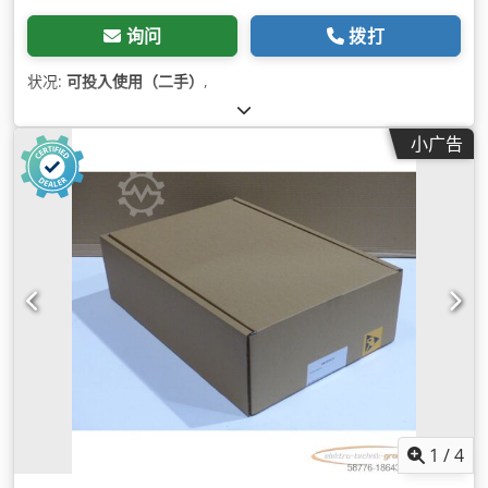
询问
拨打
状况:
可投入使用（二手）
,
小广告
1
/
4