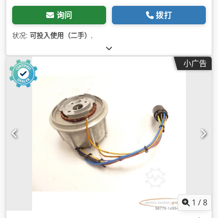
询问
拨打
状况:
可投入使用（二手）
,
小广告
1
/
8