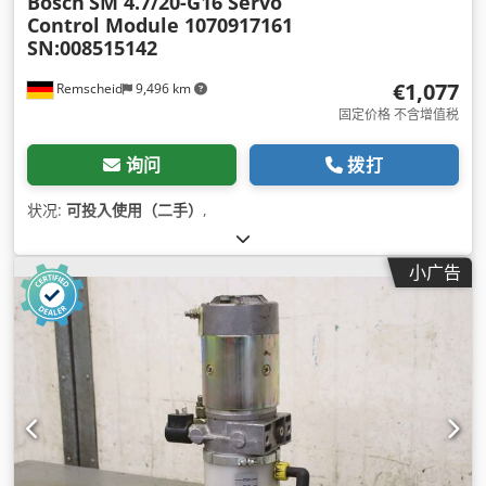
Bosch
SM 4.7/20-G16 Servo
Control Module 1070917161
SN:008515142
€1,077
Remscheid
9,496 km
固定价格 不含增值税
询问
拨打
状况:
可投入使用（二手）
,
小广告