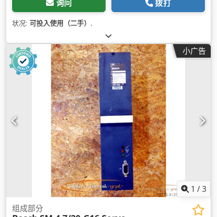
询问
拨打
状况:
可投入使用（二手）
,
小广告
1
/
3
组成部分