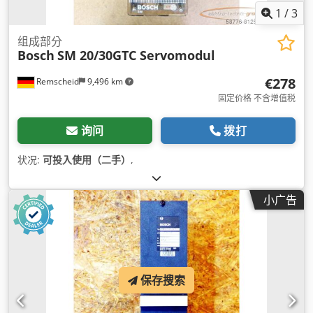
1
/
3
组成部分
Bosch
SM 20/30GTC Servomodul
€278
Remscheid
9,496 km
固定价格 不含增值税
询问
拨打
状况:
可投入使用（二手）
,
小广告
保存搜索