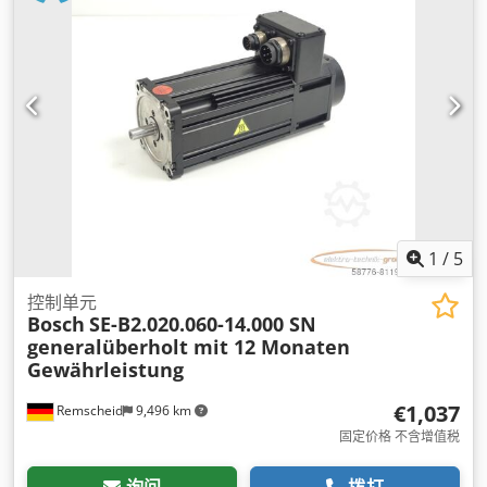
1
/
5
控制单元
Bosch
SE-B2.020.060-14.000 SN
generalüberholt mit 12 Monaten
Gewährleistung
€1,037
Remscheid
9,496 km
固定价格 不含增值税