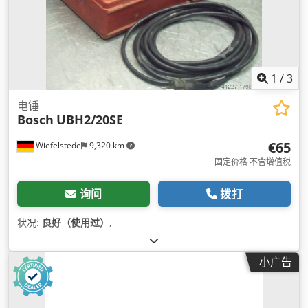
1
/
3
电锤
Bosch
UBH2/20SE
€65
Wiefelstede
9,320 km
固定价格 不含增值税
询问
拨打
状况:
良好（使用过）
,
小广告