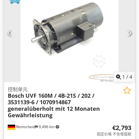
1
/
4
控制单元
Bosch
UVF 160M / 4B-21S / 202 /
3531139-6 / 1070914867
generalüberholt mit 12 Monaten
Gewährleistung
€2,793
Remscheid
9,496 km
固定价格 不含增值税