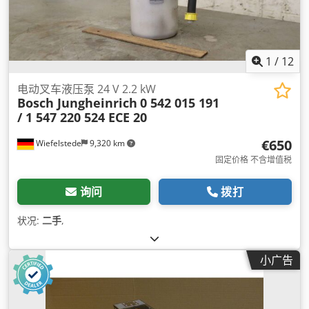
1
/
12
电动叉车液压泵 24 V 2.2 kW
Bosch Jungheinrich
0 542 015 191
/ 1 547 220 524 ECE 20
€650
Wiefelstede
9,320 km
固定价格 不含增值税
询问
拨打
状况:
二手
,
小广告