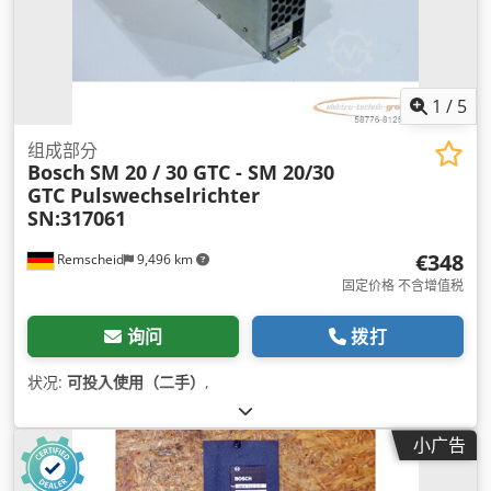
1
/
5
组成部分
Bosch
SM 20 / 30 GTC - SM 20/30
GTC Pulswechselrichter
SN:317061
€348
Remscheid
9,496 km
固定价格 不含增值税
询问
拨打
状况:
可投入使用（二手）
,
小广告