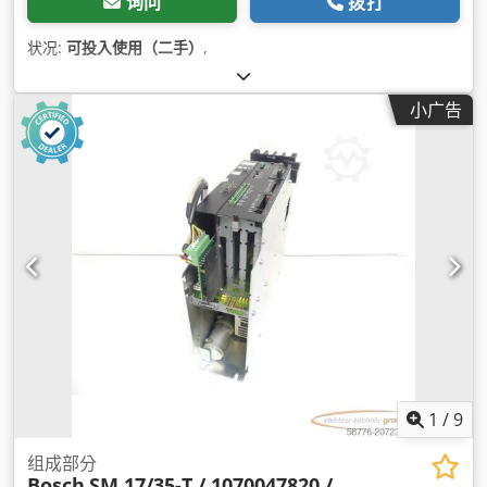
询问
拨打
状况:
可投入使用（二手）
,
小广告
1
/
9
组成部分
Bosch
SM 17/35-T / 1070047820 /