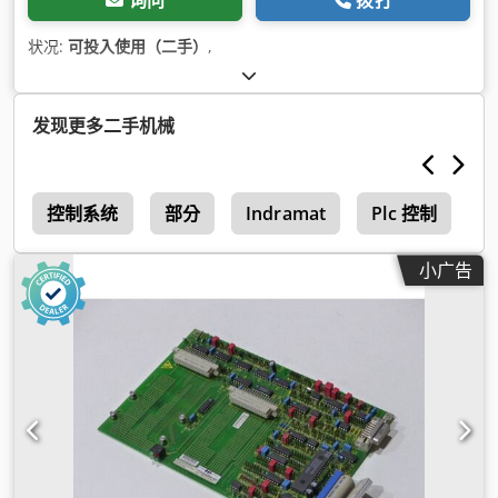
询问
拨打
状况:
可投入使用（二手）
,
发现更多二手机械
机
控制系统
部分
Indramat
Plc 控制
H
小广告