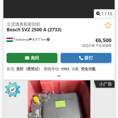
1
/
15
立式填表和密封机
Bosch
SVZ 2500 A (2733)
€6,500
Tatabánya
8,977 km
固定价格 不含增值税
询问
拨打
状况:
良好（使用过）
, 制造年份:
1992
, 功能:
完全功能
,
小广告