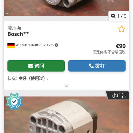
1
/
9
液压泵
Bosch**
€90
Wiefelstede
9,320 km
固定价格 不含增值税
询问
拨打
状况:
良好（使用过）
,
小广告