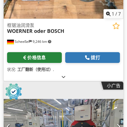
1
/
7
框锯油润滑泵
WOERNER oder BOSCH
Scheeßel
9,246 km
价格信息
拨打
状况:
工厂翻新（使用过）
,
小广告