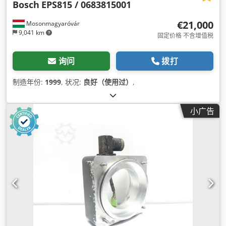
Bosch
EPS815 / 0683815001
€21,000
Mosonmagyaróvár
9,041 km
固定价格 不含增值税
询问
拨打
制造年份:
1999
, 状况:
良好（使用过）
,
小广告