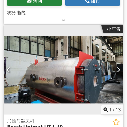
询问
拨打
状况:
新的
,
小广告
1
/
13
加热与鼓风机
Bosch
Unimat UT‑L 10