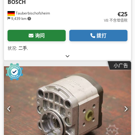
BOSCH
€25
Tauberbischofsheim
9,439 km
VB 不含增值税
询问
拨打
状况:
二手
,
小广告