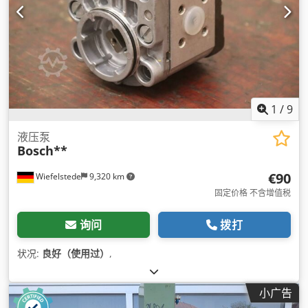
1
/
9
液压泵
Bosch**
€90
Wiefelstede
9,320 km
固定价格 不含增值税
询问
拨打
状况:
良好（使用过）
,
小广告