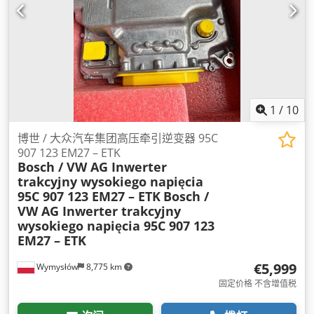
1
/
10
博世 / 大众汽车集团高压牵引逆变器 95C
907 123 EM27 – ETK
Bosch / VW AG Inwerter
trakcyjny wysokiego napięcia
95C 907 123 EM27 – ETK
Bosch /
VW AG Inwerter trakcyjny
wysokiego napięcia 95C 907 123
EM27 – ETK
€5,999
Wymysłów
8,775 km
固定价格 不含增值税