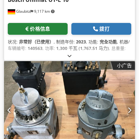
Glaubitz
9,117 km
价格信息
拨打
状况:
非常好（已使用）
, 制造年份:
2023
, 功能:
完全功能
, 机器/
车辆编号:
140563
, 功率:
1,300 千瓦 (1,767.51 马力)
, 总重量:
2,600 千克
, 总宽度:
1,424 毫米
, 总长度:
3,787 毫米
, 总高度:
2,402 毫米
, 压力:
6 横杆
, 加热能力:
1,300 千瓦 (1,767.51 马力)
,
小广告
燃料:
家用燃气 H
, 工作压力:
6 横杆
, 设备:
热水
,