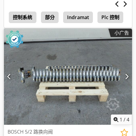
闻
控制系统
部分
Indramat
Plc 控制
H
小广告
1
/
4
BOSCH 5/2 路换向阀