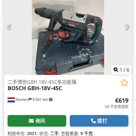
1
/
6
二手博世GBH 18V-45C多功能锤
BOSCH
GBH-18V-45C
€619
Gemert
9,561 km
VB 不含增值税
询问
拨打
制造年份:
2021
, 状况:
二手
, 空载重量:
9 千克
,