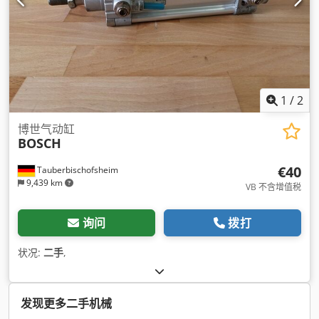
1
/
2
博世气动缸
BOSCH
€40
Tauberbischofsheim
9,439 km
VB 不含增值税
询问
拨打
状况:
二手
,
发现更多二手机械