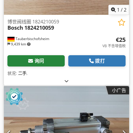
1
/
2
博世阀线圈 1824210059
Bosch
1824210059
€25
Tauberbischofsheim
9,439 km
VB 不含增值税
询问
拨打
状况:
二手
,
小广告