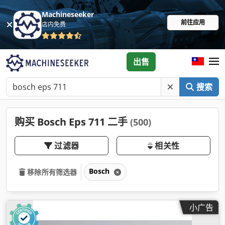
Machineseeker
前往应用
店内免费
出售
搜索
购买 Bosch Eps 711 二手
(500)
过滤器
相关性
Bosch
移除所有筛选器
小广告