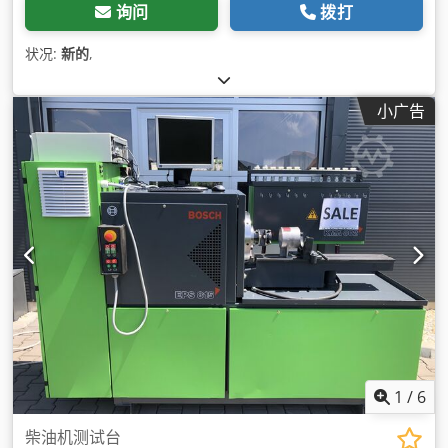
询问
拨打
状况:
新的
,
小广告
1
/
6
柴油机测试台