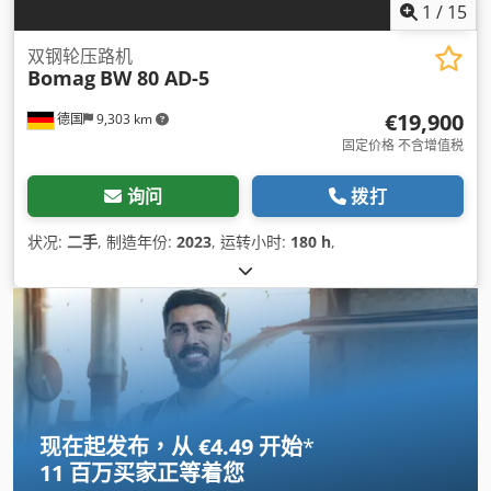
1
/
15
双钢轮压路机
Bomag
BW 80 AD-5
€19,900
德国
9,303 km
固定价格 不含增值税
询问
拨打
状况:
二手
, 制造年份:
2023
, 运转小时:
180 h
,
现在起发布，从 €4.49 开始
*
11 百万买家
正等着您