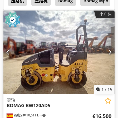
4
压路机
压路机
Bomag
Bomag Mph 122
小广告
1
/
15
滚轴
BOMAG
BW120AD5
€16,500
西班牙
10,611 km