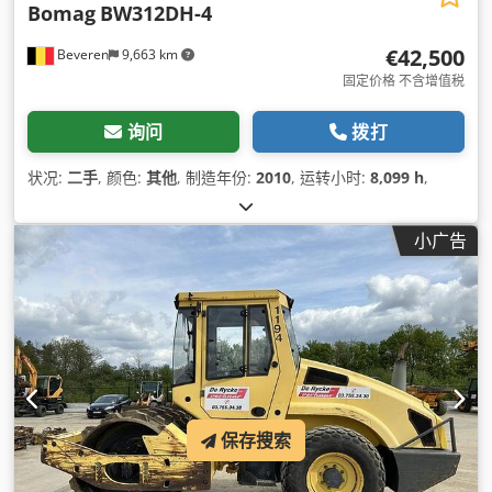
Bomag
BW312DH-4
€42,500
Beveren
9,663 km
固定价格 不含增值税
询问
拨打
状况:
二手
, 颜色:
其他
, 制造年份:
2010
, 运转小时:
8,099 h
,
小广告
保存搜索