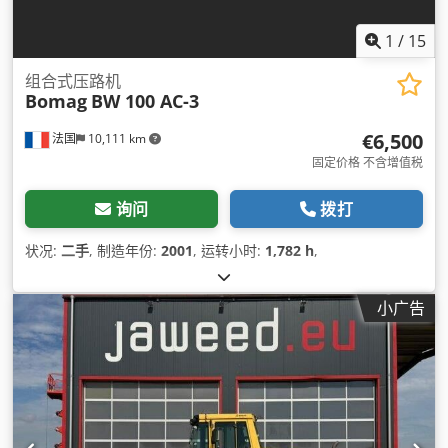
1
/
15
组合式压路机
Bomag
BW 100 AC-3
€6,500
法国
10,111 km
固定价格 不含增值税
询问
拨打
状况:
二手
, 制造年份:
2001
, 运转小时:
1,782 h
,
小广告