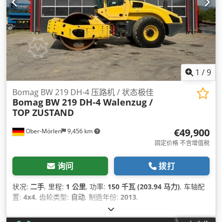
1
/
9
Bomag BW 219 DH-4 压路机 / 状态极佳
Bomag
BW 219 DH-4 Walenzug /
TOP ZUSTAND
€49,900
Ober-Mörlen
9,456 km
固定价格 不含增值税
询问
拨打
状况:
二手
, 里程:
1 公里
, 功率:
150 千瓦 (203.94 马力)
, 车轴配
置:
4x4
, 齿轮类型:
自动
, 制造年份:
2013
,