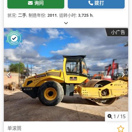
询问
拨打
状况:
二手
, 制造年份:
2011
, 运转小时:
3,725 h
,
小广告
1
/
15
单滚筒