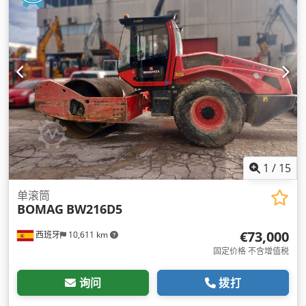
1
/
15
单滚筒
BOMAG
BW216D5
€73,000
西班牙
10,611 km
固定价格 不含增值税
询问
拨打