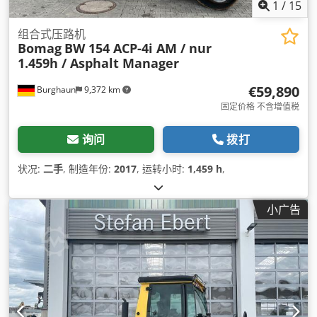
1
/
15
组合式压路机
Bomag
BW 154 ACP-4i AM / nur
1.459h / Asphalt Manager
€59,890
Burghaun
9,372 km
固定价格 不含增值税
询问
拨打
状况:
二手
, 制造年份:
2017
, 运转小时:
1,459 h
,
小广告