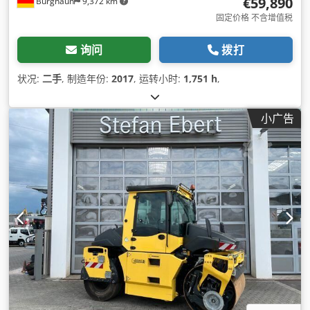
€59,890
Burghaun
9,372 km
固定价格 不含增值税
询问
拨打
状况:
二手
, 制造年份:
2017
, 运转小时:
1,751 h
,
小广告