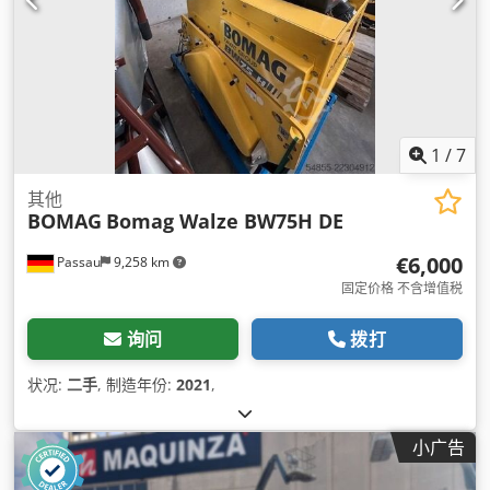
1
/
7
其他
BOMAG
Bomag Walze BW75H DE
€6,000
Passau
9,258 km
固定价格 不含增值税
询问
拨打
状况:
二手
, 制造年份:
2021
,
小广告