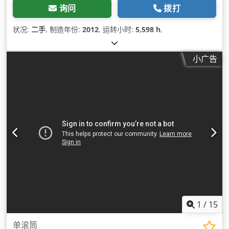
询问
拨打
状况:
二手
, 制造年份:
2012
, 运转小时:
5,598 h
,
小广告
1
/
15
单滚筒