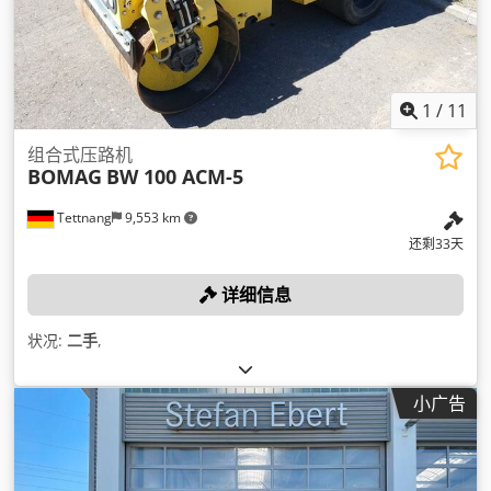
1
/
11
组合式压路机
BOMAG
BW 100 ACM-5
Tettnang
9,553 km
还剩33天
详细信息
状况:
二手
,
小广告