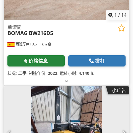
1
/
14
单滚筒
BOMAG
BW216D5
西班牙
10,611 km
价格信息
拨打
状况:
二手
, 制造年份:
2022
, 运转小时:
4,140 h
,
小广告