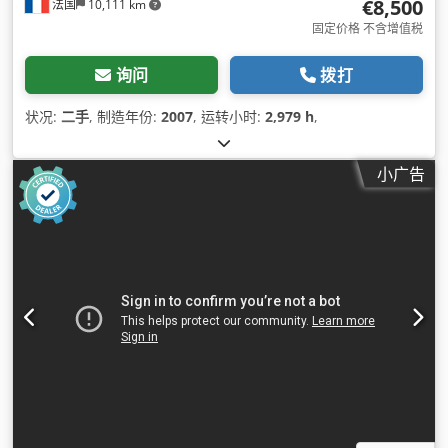
€8,500
法国
10,111 km
固定价格 不含增值税
询问
拨打
状况:
二手
, 制造年份:
2007
, 运转小时:
2,979 h
,
小广告