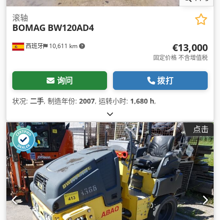
滚轴
BOMAG
BW120AD4
€13,000
西班牙
10,611 km
固定价格 不含增值税
询问
拨打
状况:
二手
, 制造年份:
2007
, 运转小时:
1,680 h
,
点击