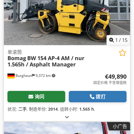
1
/
15
单滚筒
Bomag
BW 154 AP-4 AM / nur
1.565h / Asphalt Manager
€49,890
Burghaun
9,372 km
固定价格 不含增值税
询问
拨打
状况:
二手
, 制造年份:
2014
, 运转小时:
1,565 h
,
小广告