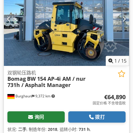
1
/
15
双钢轮压路机
Bomag
BW 154 AP-4i AM / nur
731h / Asphalt Manager
€64,890
Burghaun
9,372 km
固定价格 不含增值税
询问
拨打
状况:
二手
, 制造年份:
2018
, 运转小时:
731 h
,