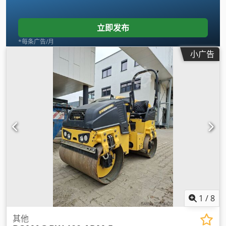
立即发布
*每条广告/月
小广告
1
/
8
其他