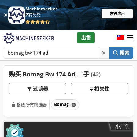
Machineseeker
前往应用
店内免费
出售
搜索
购买 Bomag Bw 174 Ad 二手
(42)
过滤器
相关性
Bomag
移除所有筛选器
小广告