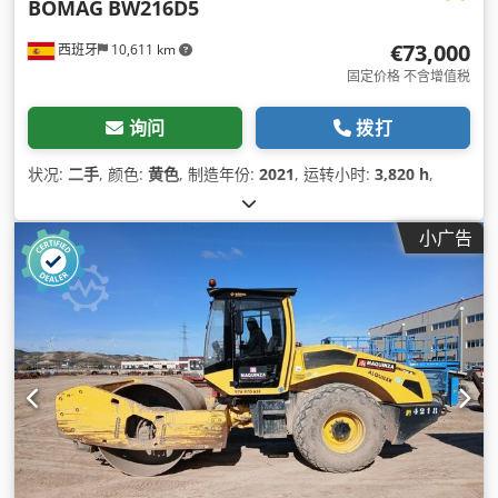
BOMAG
BW216D5
€73,000
西班牙
10,611 km
固定价格 不含增值税
询问
拨打
状况:
二手
, 颜色:
黄色
, 制造年份:
2021
, 运转小时:
3,820 h
,
小广告