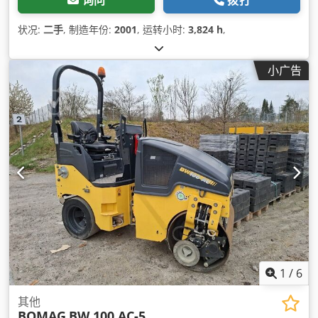
询问
拨打
状况:
二手
, 制造年份:
2001
, 运转小时:
3,824 h
,
小广告
1
/
6
其他
BOMAG
BW 100 AC-5