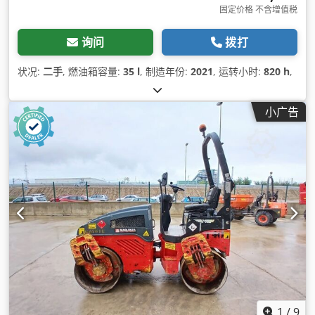
固定价格 不含增值税
询问
拨打
状况:
二手
, 燃油箱容量:
35 l
, 制造年份:
2021
, 运转小时:
820 h
,
小广告
1
/
9